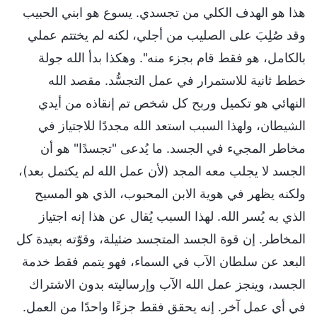
هذا هو الهدف الكلي من تجسدي. يسوع هو ابني الحبيب
وقد صُلِبَ على الصليب من أجلي، لكنه لم يختتم عملي
بالكامل، هو فقط قام بجزء منه". وهكذا بدأ الله جولة
خطط ثانية للاستمرار في عمل التجسُّد. مقصد الله
النهائي هو تكميل وربح كل شخص تم إنقاذه من أيدي
الشيطان، ولهذا السبب استعد الله مجددًا للاجتياز في
مخاطر المجيء في الجسد. ما يُدعى "تجسدًا" هو أن
الجسد لا يجلب معه المجد (لأن عمل الله لم يكتمل بعد)،
ولكنه يظهر في هوية الابن المحبوب، الذي هو المسيح
الذي به يُسر الله. لهذا السبب يُقال عن هذا إنه اجتياز
المخاطر. إن قوة الجسد المتجسد ضئيلة، وقوّته بعيدة كل
البعد عن سلطان الآب في السماء، فهو يتمم فقط خدمة
الجسد، وينجز عمل الله الآب وإرساليته بدون الاشتراك
في أي عمل آخر. إنه يحقق فقط جزءًا واحدًا من العمل.