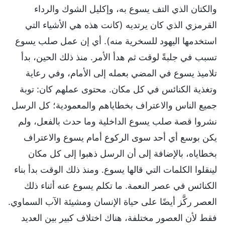
والكتان الذي التف يسوع به، وإكليل الشوك والرداء
القرمزي الذي كان يرتديه (كانت هذه هي الأشياء التي
استخدمها اليهود للسخرية منه). أي إن عمل صلب يسوع
تسبب في جلبةً لوقت ثم هدأ الأمر. منذ ذلك الحين، بدأ
تلاميذ يسوع في المضي بعمله إلى الأمام، وفي رعاية
وتغذية الكنائس في كل مكان. محتوى عملهم كان: توبة
جميع الناس والاعتراف بخطاياهم والمعمودية؛ كل الرسل
نشروا قصة صلب يسوع الداخلية وما حدث بالفعل، ولم
يكن بوسع أي أحد سوى الركوع أمام يسوع والاعتراف
بخطاياه، بالإضافة إلى أن الرسل ذهبوا إلى كل مكان
لينقلوا الكلمات التي قالها يسوع. ومنذ ذلك الوقت بدأ بناء
الكنائس في عصر النعمة. ما تكلم يسوع عنه أثناء ذلك
العصر ركَّز أيضًا على حياة الإنسان ومشيئة الآب السماوي.
فقط لأن العصور مختلفة، هناك اختلاف كبير بين العديد