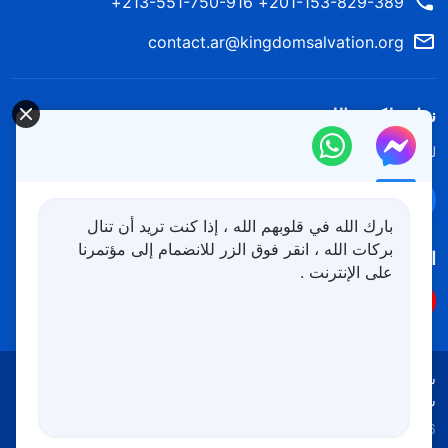
201-153-829-389+ 213-551-750-916+
contact.ar@kingdomsalvation.org
نزل ملكوت الله.
لقد نزلت المملكة بالفعل إلى الأرض! هل تريد دخوله؟
اعرف المزيد
تواصل معنا عبر Messenger
بارك الله في قلوبهم الله ، إذا كنت تريد أن تنال
بركات الله ، انقر فوق الزر للانضمام إلى مؤتمرنا
اتبعنا
على الإنترنت .
شروط الاستخدام
الخصوصية
شكر وتقدير
سياسة ملفات تعريف الارتباط
Copyright © 2026
كنيسة الله القدير
جميع الحقوق محفوظة