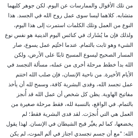
من تلك الأقوال والممارسات عن اليوم. لكن جوهر كليهما
متشابه. كلاهما ليسا سوى عمل روح الله في الجسد. هذا
النوع من العمل وتلك الكلمات استمرت إلى هذا اليوم،
ولذلك فإن ما يُشَارك في كنائس اليوم الدينية هو نفس نوع
الشيء وهو ثابت بالتمام. عندما اختُتِم عمل يسوع، صار
المسار الصحيح ليسوع المسيح ثابتًا على الأرض، ولكن
الله بدأ خطط مرحلة أخرى من عمله، مسألة التجسد في
الأيام الأخيرة. من ناحية الإنسان، فإن صلب الله اختتم
عمل تجسد الله، وفدى البشرية كافة، وسمح لله أن يأخذ
مفاتيح الهاوية. يظن كل شخص أن عمل الله قد أُنجز
بالتمام. في الواقع، بالنسبة لله، فقط مرحلة صغيرة من
العمل هي التي أُنجزَت. لقد فدى البشرية فقط؛ لم
يخضعها، كما لم يغيِّر قبح الشيطان في الإنسان. لهذا يقول
الله: "مع أن جسم تجسدي اجتاز في ألم الموت، لم يكن