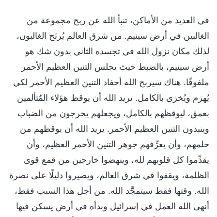
في العديد من الأماكن، تنبأ الله عن ربح مجموعة من
الغالبين في أرض سينيم. من شرق العالم يُربَح الغالبون،
لذلك مكان نزول الله في تجسده الثاني بدون شك هو
أرض سينيم، بالضبط حيث يجلس التنين العظيم الأحمر
ملفوفًا. هناك سيربح الله أحفاد التنين العظيم الأحمر لكي
يُهزم ويُخزى بالكامل. يريد الله أن يوقظ هؤلاء المُتألمين
بعمق، ليوقظهم بالكامل، ويجعلهم يخرجون من الضباب
وينبذون التنين العظيم الأحمر. يريد الله أن يوقظهم من
حلمهم، وأن يعرِّفهم جوهر التنين الأحمر العظيم، وأن
يقدِّموا كل قلوبهم لله، وينهضوا خارجين من قمع قوى
الظلمة، ويقفوا في شرق العالم، ويصيروا دليلًا على نصرة
الله. وقتها فقط سيتمجَّد الله. من أجل هذا السبب فقط،
أنهى الله العمل في إسرائيل وبدأه في أرض يسكن فيها