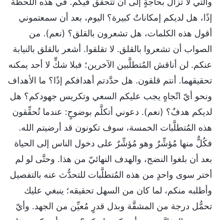
والتي لا تزال بحاجةٍ إلى أن تتحقَّق فيكم. في هذه اللحظة
إذًا، هل لديكم إمكاناتٌ كبيرة؟ اليوم، بعد أن سمعتموني
أقول هذه الكلمات، هل تشعرون بالقلق؟ (نعم). من
الصواب أن تشعروا بالقلق. لا تقلقوا. أشعر بالقلق بالنيابة
عنكم. لن أناقش المُتطلَّبين الآخرين؛ فبلا شكٍّ لا أحد يمكنه
تحقيقهما. أنتم قلقون. هل حدَّدتم أهدافكم إذًا؟ ما الأهداف
ونحو أيّ اتّجاهٍ يجب عليكم السعي وتكريس جهودكم؟ هل
لديكم هدفٌ؟ (نعم). دعوني أتكلَّم بوضوحٍ: عندما تُحقِّقون
هذه المُتطلَّبات الخمسة، سوف تكونون قد أرضيتم الله.
فكُلٌّ منها مُؤشِّرٌ وهو مُؤشِّرٌ على دخول الناس إلى الحياة
بعد أن بلغوا النضج، والهدف النهائيّ من هذا. وحتَّى لو لم
أختر سوى واحدٍ من هذه المُتطلَّبات للتحدُّث عنه بالتفصيل
وأطلبه منكم، لما كان من السهل تحقيقه؛ ينبغي عليك
تحمُّل درجة من المشقَّة وبذل قدرٍ مُعيِّن من الجهد. وأيّ