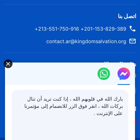
اتصل بنا
201-153-829-389+ 213-551-750-916+
contact.ar@kingdomsalvation.org
نزل ملكوت الله.
لقد نزلت المملكة بالفعل إلى الأرض! هل تريد دخوله؟
اعرف المزيد
تواصل معنا عبر Messenger
بارك الله في قلوبهم الله ، إذا كنت تريد أن تنال
بركات الله ، انقر فوق الزر للانضمام إلى مؤتمرنا
اتبعنا
على الإنترنت .