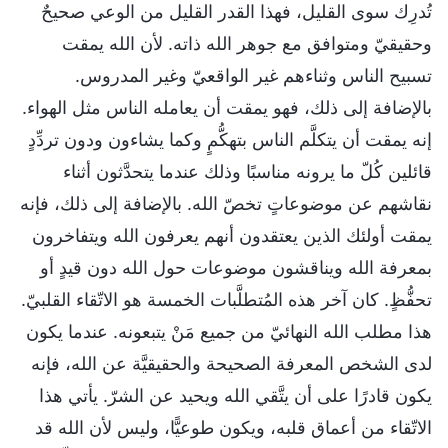
تُدرِك سوى القليل، فهذا القدر القليل من الوعي صحيحٌ
وحقيقيّ ومتوافق مع جوهر الله ذاته. لأن الله يمقت
تسبيح الناس وثناءهم غير الواقعيّ وغير المدروس.
بالإضافة إلى ذلك، فهو يمقت أن يعامله الناس مثل الهواء.
إنه يمقت أن يتكلَّم الناس بتهكُّمٍ وكما يشاءون ودون تردِّدٍ
قائلين كُلّ ما يرونه مناسبًا وذلك عندما يتحدَّثون أثناء
نقاشهم عن موضوعاتٍ تخصّ الله. بالإضافة إلى ذلك، فإنه
يمقت أولئك الذين يعتقدون أنهم يعرفون الله ويتفاخرون
بمعرفة الله ويناقشون موضوعات حول الله دون قيدٍ أو
تحفُّظٍ. كان آخر هذه المُتطلَّبات الخمسة هو الاتّقاء القلبيّ.
هذا مطلب الله النهائيّ من جميع مَنْ يتبعونه. عندما يكون
لدى الشخص المعرفة الصحيحة والحقيقيَّة عن الله، فإنه
يكون قادرًا على أن يتَّقي الله ويحيد عن الشرّ. يأتي هذا
الاتّقاء من أعماق قلبه، ويكون طوعيًّا، وليس لأن الله قد