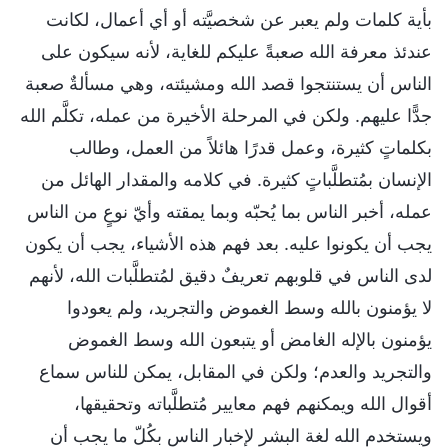
بأية كلمات ولم يعبر عن شخصيَّته أو أي أعمال، لكانت
عندئذ معرفة الله صعبةً عليكم للغاية، لأنه سيكون على
الناس أن يستنتجوا قصد الله ومشيئته، وهي مسألةٌ صعبة
جدًّا عليهم. ولكن في المرحلة الأخيرة من عمله، تكلَّم الله
بكلماتٍ كثيرة، وعمل قدرًا هائلاً من العمل، وطالب
الإنسان بمُتطلَّباتٍ كثيرة. في كلامه والمقدار الهائل من
عمله، أخبر الناس بما يُحبّه وبما يمقته وأيّ نوعٍ من الناس
يجب أن يكونوا عليه. بعد فهم هذه الأشياء، يجب أن يكون
لدى الناس في قلوبهم تعريفٌ دقيق لمُتطلَّبات الله، لأنهم
لا يؤمنون بالله وسط الغموض والتجريد، ولم يعودوا
يؤمنون بالإله الغامض أو يتبعون الله وسط الغموض
والتجريد والعدم؛ ولكن في المقابل، يمكن للناس سماع
أقوال الله ويمكنهم فهم معايير مُتطلَّباته وتحقيقها،
ويستخدم الله لغة البشر لإخبار الناس بكُلّ ما يجب أن