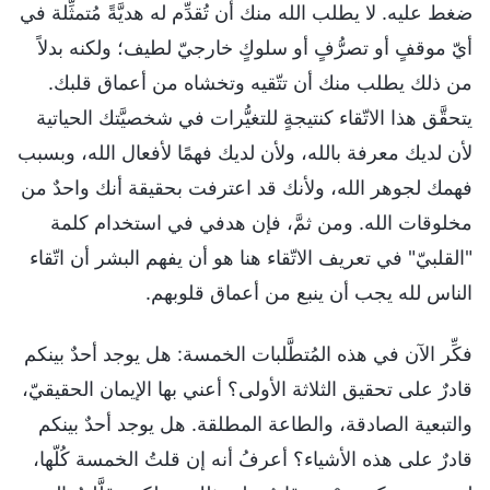
ضغط عليه. لا يطلب الله منك أن تُقدِّم له هديَّةً مُتمثِّلة في
أيّ موقفٍ أو تصرُّفٍ أو سلوكٍ خارجيّ لطيف؛ ولكنه بدلاً
من ذلك يطلب منك أن تتّقيه وتخشاه من أعماق قلبك.
يتحقَّق هذا الاتّقاء كنتيجةٍ للتغيُّرات في شخصيَّتك الحياتية
لأن لديك معرفة بالله، ولأن لديك فهمًا لأفعال الله، وبسبب
فهمك لجوهر الله، ولأنك قد اعترفت بحقيقة أنك واحدٌ من
مخلوقات الله. ومن ثمَّ، فإن هدفي في استخدام كلمة
"القلبيّ" في تعريف الاتّقاء هنا هو أن يفهم البشر أن اتّقاء
الناس لله يجب أن ينبع من أعماق قلوبهم.
فكِّر الآن في هذه المُتطَّلبات الخمسة: هل يوجد أحدٌ بينكم
قادرٌ على تحقيق الثلاثة الأولى؟ أعني بها الإيمان الحقيقيّ،
والتبعية الصادقة، والطاعة المطلقة. هل يوجد أحدٌ بينكم
قادرٌ على هذه الأشياء؟ أعرفُ أنه إن قلتُ الخمسة كُلّها،