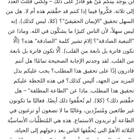
لن يوجد بينكم مَنْ هو قادرٌ على ذلك – ولكني قلَّلتُ العدد
إلى ثلاثة. فكِّروا فيما إذا كنتم قد حقَّقتم هذه أم لا. هل من
السهل تحقيق "الإيمان الحقيقيّ"؟ (كلا، ليس كذلك). إنه
ليس سهلاً، لأن الناس كثيرًا ما يشكّون في الله. وماذا عن
"التبعية الصادقة"؟ إلامَ تشير كلمة "الصادقة" هذه؟ (ألَّا
تكون فاترة بل نابعة من القلب). ألَّا تكون فاترة بل نابعة
من القلب. لقد وجدتم الإجابة الصحيحة تمامًا! هل أنتم
قادرون إذًا على تحقيق هذا المطلب؟ يجب عليكم بذل
المزيد من الجهد، أليس كذلك؟ في هذه اللحظة عليكم
تحقيق هذا المطلب. ماذا عن "الطاعة المطلقة" – هل
حقَّقتم ذلك؟ (كلا). لم تُحقِّقوا ذلك أيضًا. فغالبًا ما تكونون
غير طائعين ومُتمرِّدين، وغالبًا ما لا تصغون أو ترغبون في
الطاعة أو تريدون الاستماع. هذه هي المُتطلَّبات الأساسيَّة
الثلاثة الأهمّ التي يُحقِّقها الناس بعد دخولهم إلى الحياة،