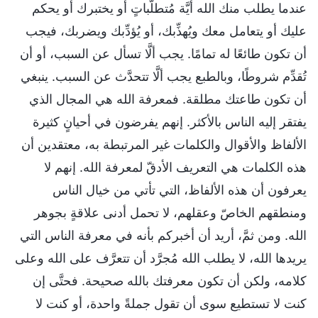
عندما يطلب منك الله أيَّة مُتطلَّباتٍ أو يختبرك أو يحكم
عليك أو يتعامل معك ويُهذِّبك، أو يُؤدِّبك ويضربك، فيجب
أن تكون طائعًا له تمامًا. يجب ألَّا تسأل عن السبب، أو أن
تُقدِّم شروطًا، وبالطبع يجب ألَّا تتحدَّث عن السبب. ينبغي
أن تكون طاعتك مطلقة. فمعرفة الله هي المجال الذي
يفتقر إليه الناس بالأكثر. إنهم يفرضون في أحيانٍ كثيرة
الألفاظ والأقوال والكلمات غير المرتبطة به، معتقدين أن
هذه الكلمات هي التعريف الأدقّ لمعرفة الله. إنهم لا
يعرفون أن هذه الألفاظ، التي تأتي من خيال الناس
ومنطقهم الخاصّ وعقلهم، لا تحمل أدنى علاقةٍ بجوهر
الله. ومن ثمَّ، أريد أن أخبركم بأنه في معرفة الناس التي
يريدها الله، لا يطلب الله مُجرَّد أن تتعرَّف على الله وعلى
كلامه، ولكن أن تكون معرفتك بالله صحيحة. فحتَّى إن
كنت لا تستطيع سوى أن تقول جملةً واحدة، أو كنت لا