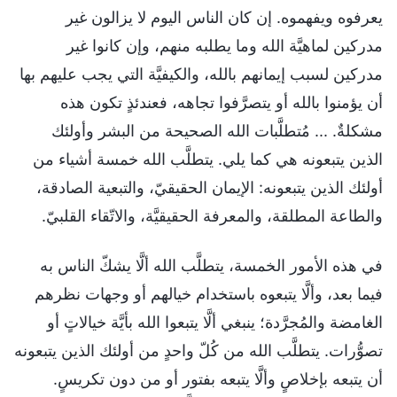
يعرفوه ويفهموه. إن كان الناس اليوم لا يزالون غير
مدركين لماهيَّة الله وما يطلبه منهم، وإن كانوا غير
مدركين لسبب إيمانهم بالله، والكيفيَّة التي يجب عليهم بها
أن يؤمنوا بالله أو يتصرَّفوا تجاهه، فعندئذٍ تكون هذه
مشكلةٌ. ... مُتطلَّبات الله الصحيحة من البشر وأولئك
الذين يتبعونه هي كما يلي. يتطلَّب الله خمسة أشياء من
أولئك الذين يتبعونه: الإيمان الحقيقيّ، والتبعية الصادقة،
والطاعة المطلقة، والمعرفة الحقيقيَّة، والاتّقاء القلبيّ.
في هذه الأمور الخمسة، يتطلَّب الله ألَّا يشكّ الناس به
فيما بعد، وألَّا يتبعوه باستخدام خيالهم أو وجهات نظرهم
الغامضة والمُجرَّدة؛ ينبغي ألَّا يتبعوا الله بأيَّة خيالاتٍ أو
تصوُّرات. يتطلَّب الله من كُلّ واحدٍ من أولئك الذين يتبعونه
أن يتبعه بإخلاصٍ وألَّا يتبعه بفتور أو من دون تكريسٍ.