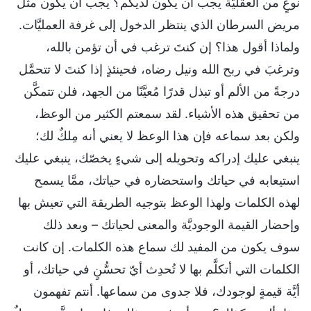
نوعٍ من العقليَّة يجب أن يكون لديكم؟ يجب أن يكون مثل
مريض السرطان الذي ينتظر الدخول إلى غرفة العمليَّات.
ولماذا أقول هذا؟ إن كنتَ ترغب في أن تؤمن بالله،
وترغبَ في ربح الله ونيل رضاه، فحينئذٍ إذا كنتَ لا تتحمَّل
درجةً من الألم أو تبذل قدرًا مُعيَّنًا من الجهد، فلن تتمكَّن
من تحقيق هذه الأشياء. لقد سمعتم الكثير من الوعظ،
ولكن بعد سماعه فإن هذا الوعظ لا يعني أنه مِلكٌ لك؛
ينبغي عليك إدراكه وتحويله إلى شيءٍ يخصّك، ينبغي عليك
استيعابه في حياتك واستحضاره في حياتك، ممَّا يسمح
لهذه الكلمات ولهذا الوعظ بتوجيه الطريقة التي تعيش بها
وإحضار القيمة الوجوديَّة والمعنى لحياتك – وبعد ذلك
سوف يكون من المفيد لك سماع هذه الكلمات. إن كانت
الكلمات التي أتكلَّم بها لا تُحدِث أيّ تحسُّنٍ في حياتك، أو
أيَّة قيمةٍ لوجودك، فلا جدوى من سماعها. أنتم تفهمون