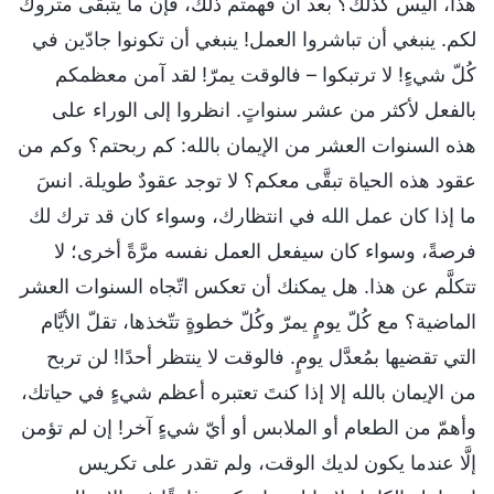
هذا، أليس كذلك؟ بعد أن فهمتم ذلك، فإن ما يتبقَّى متروكٌ
لكم. ينبغي أن تباشروا العمل! ينبغي أن تكونوا جادّين في
كُلّ شيءٍ! لا ترتبكوا – فالوقت يمرّ! لقد آمن معظمكم
بالفعل لأكثر من عشر سنواتٍ. انظروا إلى الوراء على
هذه السنوات العشر من الإيمان بالله: كم ربحتم؟ وكم من
عقود هذه الحياة تبقَّى معكم؟ لا توجد عقودٌ طويلة. انسَ
ما إذا كان عمل الله في انتظارك، وسواء كان قد ترك لك
فرصةً، وسواء كان سيفعل العمل نفسه مرَّةً أخرى؛ لا
تتكلَّم عن هذا. هل يمكنك أن تعكس اتّجاه السنوات العشر
الماضية؟ مع كُلّ يومٍ يمرّ وكُلّ خطوةٍ تتّخذها، تقلّ الأيَّام
التي تقضيها بمُعدَّل يومٍ. فالوقت لا ينتظر أحدًا! لن تربح
من الإيمان بالله إلا إذا كنتَ تعتبره أعظم شيءٍ في حياتك،
وأهمّ من الطعام أو الملابس أو أيّ شيءٍ آخر! إن لم تؤمن
إلَّا عندما يكون لديك الوقت، ولم تقدر على تكريس