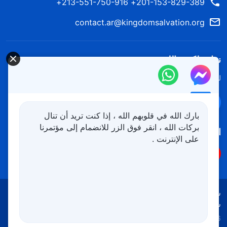
201-153-829-389+ 213-551-750-916+
contact.ar@kingdomsalvation.org
نزل ملكوت الله.
لقد نزلت المملكة بالفعل إلى الأرض! هل تريد دخوله؟
اعرف المزيد
تواصل معنا عبر Messenger
بارك الله في قلوبهم الله ، إذا كنت تريد أن تنال
بركات الله ، انقر فوق الزر للانضمام إلى مؤتمرنا
اتبعنا
على الإنترنت .
شروط الاستخدام
الخصوصية
شكر وتقدير
سياسة ملفات تعريف الارتباط
Copyright © 2026
كنيسة الله القدير
جميع الحقوق محفوظة