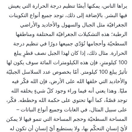
يراها الناس، يمكنها أيضًا تنظيم درجة الحرارة التي يعيش
فيها البشر. بالإضافة إلى ذلك، توجد جميع أنواع التكوينات
الجغرافيّة مثل الجبال والسهول والأخاديد والأراضي
الرطبة؛ هذه التشكيلات الجغرافيّة المختلفة ومناطقها
السطحيّة وأحجامها تُؤدّي جميعها دورًا في تنظيم درجة
الحرارة. مثال ذلك، إذا كان لهذا الجبل نصف قطرٍ يبلغ
100 كيلومترٍ، فإن هذه الكيلومترات المائة سوف يكون لها
تأثيرٌ يبلغ 100 كيلومتر. أمّا بخصوص عدد السلاسل الجبليّة
والأخاديد التي خلقها الله على الأرض، فإن الله فكّر فيه
مليًا. وهذا يعني أنه فيما وراء وجود كلّ شيءٍ يخلقه الله
توجد قصّةٌ، كما أنها تحتوي على حكمة الله وخططه. فكّر،
على سبيل المثال، في الغابات وجميع أنواع النباتات –
المساحة السطحيّة وحجم المساحة التي تنمو فيها لا يمكن
لأيّ إنسانٍ التحكّم بها، ولا يستطيع أيّ إنسانٍ أن تكون له