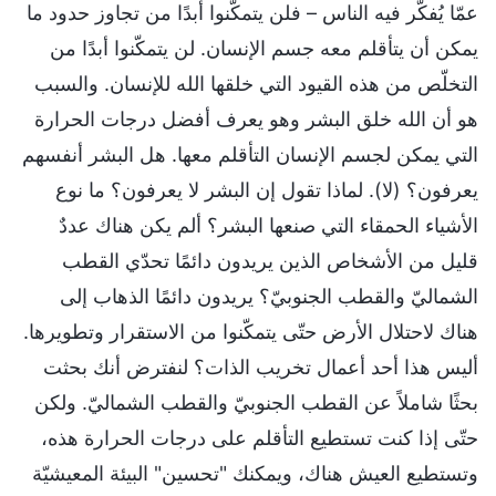
عمّا يُفكّر فيه الناس – فلن يتمكّنوا أبدًا من تجاوز حدود ما
يمكن أن يتأقلم معه جسم الإنسان. لن يتمكّنوا أبدًا من
التخلّص من هذه القيود التي خلقها الله للإنسان. والسبب
هو أن الله خلق البشر وهو يعرف أفضل درجات الحرارة
التي يمكن لجسم الإنسان التأقلم معها. هل البشر أنفسهم
يعرفون؟ (لا). لماذا تقول إن البشر لا يعرفون؟ ما نوع
الأشياء الحمقاء التي صنعها البشر؟ ألم يكن هناك عددٌ
قليل من الأشخاص الذين يريدون دائمًا تحدّي القطب
الشماليّ والقطب الجنوبيّ؟ يريدون دائمًا الذهاب إلى
هناك لاحتلال الأرض حتّى يتمكّنوا من الاستقرار وتطويرها.
أليس هذا أحد أعمال تخريب الذات؟ لنفترض أنك بحثت
بحثًا شاملاً عن القطب الجنوبيّ والقطب الشماليّ. ولكن
حتّى إذا كنت تستطيع التأقلم على درجات الحرارة هذه،
وتستطيع العيش هناك، ويمكنك "تحسين" البيئة المعيشيّة