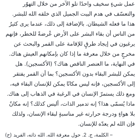
عمل شيءٍ سخيف واحدًا تلو الآخر من خلال التهوّر
والتعسّف في هدم البيت الجميل الذي خلقه الله للبشر.
هذا ما فعله الشيطان. بالإضافة إلى ذلك، عندما يرى كثيرٌ
من الناس أن بقاء البشر على الأرض عُرضةً للخطر، فإنهم
يرغبون في إيجاد طرقٍ للإقامة على القمر والبحث عن
مخرجٍ من خلال معرفة ما إذا كان بإمكانهم العيش هناك.
في النهاية، ما العنصر الناقص هناك؟ (الأكسجين). هل
يمكن للبشر البقاء بدون الأكسجين؟ بما أن القمر يفتقر
إلى الأكسجين، فإنه ليس مكانًا يمكن للإنسان البقاء فيه،
ومع ذلك يستمرّ الإنسان في الرغبة في الذهاب إلى هناك.
ماذا يُسمّى هذا؟ إنه تدمير الذات، أليس كذلك؟ إنه مكانٌ
بلا هواءٍ ودرجة حرارته غير مناسبةٍ لبقاء الإنسان، ولذلك
فإن الله لم يعدّه للإنسان.
– الكلمة، ج. 2. حول معرفة الله. الله ذاته، الفريد (ح)