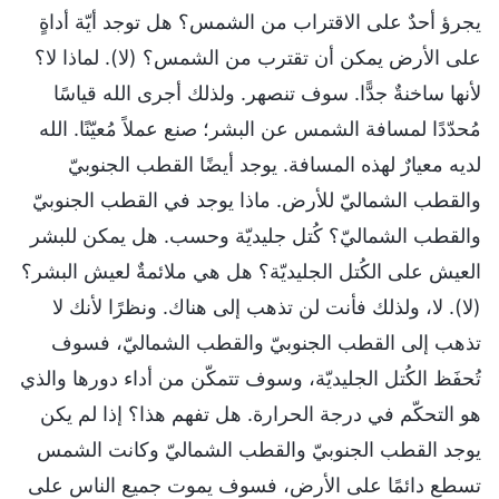
يجرؤ أحدٌ على الاقتراب من الشمس؟ هل توجد أيّة أداةٍ
على الأرض يمكن أن تقترب من الشمس؟ (لا). لماذا لا؟
لأنها ساخنةٌ جدًّا. سوف تنصهر. ولذلك أجرى الله قياسًا
مُحدّدًا لمسافة الشمس عن البشر؛ صنع عملاً مُعيّنًا. الله
لديه معيارٌ لهذه المسافة. يوجد أيضًا القطب الجنوبيّ
والقطب الشماليّ للأرض. ماذا يوجد في القطب الجنوبيّ
والقطب الشماليّ؟ كُتل جليديّة وحسب. هل يمكن للبشر
العيش على الكُتل الجليديّة؟ هل هي ملائمةٌ لعيش البشر؟
(لا). لا، ولذلك فأنت لن تذهب إلى هناك. ونظرًا لأنك لا
تذهب إلى القطب الجنوبيّ والقطب الشماليّ، فسوف
تُحفَظ الكُتل الجليديّة، وسوف تتمكّن من أداء دورها والذي
هو التحكّم في درجة الحرارة. هل تفهم هذا؟ إذا لم يكن
يوجد القطب الجنوبيّ والقطب الشماليّ وكانت الشمس
تسطع دائمًا على الأرض، فسوف يموت جميع الناس على