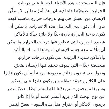
فإن الله يستخدم هذه الأشياء للحفاظ على درجات
الحرارة الطبيعيّة لبقاء الإنسان. هذا أمرٌ مطلق. لا يتمكّن
الإنسان من العيش في بيئةٍ بدرجات حرارةٍ مناسبة كهذه
بدون أن تكون لدى الله مثل هذه الاعتبارات. لا يمكن أن
تكون درجة الحرارة باردة جدًّا ولا حارّة جدًّا: فالأماكن
شديدة الحرارة التي تتجاوز فيها درجات الحرارة ما يمكن
أن يتأقلم معه جسم الإنسان لم يعدّها الله لك بالتأكيد.
والأماكن شديدة البرودة التي تكون درجات حرارتها
منخفضة جدًّا – التي سوف يتجمّد فيها الإنسان بمُجرّد
وصوله في غضون دقائق معدودة لدرجة أنه لن يكون قادرًا
على الكلام ويتجمّد دماغه ولن يكون قادرًا على التفكير
وسريعًا ما يختنق – لم يعدّها الله للبشر أيضًا. بغضّ النظر
عن نوع البحث الذي يريد البشر عمله أو ما إذا كانوا
يريدون الابتكار أو اختراق مثل هذه القيود – بغضّ النظر