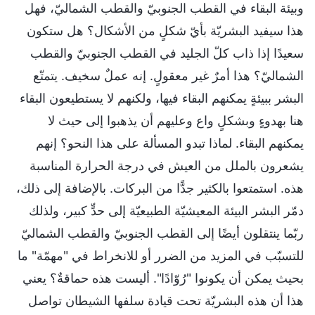
وبيئة البقاء في القطب الجنوبيّ والقطب الشماليّ، فهل
هذا سيفيد البشريّة بأيّ شكلٍ من الأشكال؟ هل ستكون
سعيدًا إذا ذاب كلّ الجليد في القطب الجنوبيّ والقطب
الشماليّ؟ هذا أمرٌ غير معقولٍ. إنه عملٌ سخيف. يتمتّع
البشر ببيئةٍ يمكنهم البقاء فيها، ولكنهم لا يستطيعون البقاء
هنا بهدوءٍ وبشكلٍ واع وعليهم أن يذهبوا إلى حيث لا
يمكنهم البقاء. لماذا تبدو المسألة على هذا النحو؟ إنهم
يشعرون بالملل من العيش في درجة الحرارة المناسبة
هذه. استمتعوا بالكثير جدًّا من البركات. بالإضافة إلى ذلك،
دمّر البشر البيئة المعيشيّة الطبيعيّة إلى حدٍّ كبير، ولذلك
ربّما ينتقلون أيضًا إلى القطب الجنوبيّ والقطب الشماليّ
للتسبّب في المزيد من الضرر أو للانخراط في "مهمّة" ما
بحيث يمكن أن يكونوا "رُوّادًا". أليست هذه حماقةٌ؟ يعني
هذا أن هذه البشريّة تحت قيادة سلفها الشيطان تواصل