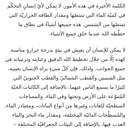
الكلمة الأخيرة في هذه الأمور. لا يمكن لأيّ إنسانٍ التحكّم
في كميّة الماء التي تمتصّها ومقدار الطاقة الحراريّة التي
تمتصّها من الشمس. هذه جميعها أشياءٌ في نطاق ما
خطّطه الله عندما خلق جميع الأشياء.
لا يمكن للإنسان أن يعيش في بيئةٍ بدرجة حرارةٍ مناسبة
كهذه إلّا من خلال تخطيط الله الدقيق وعنايته وترتيباته في
جميع الجوانب. ولذلك، فإن كلّ شيءٍ يراه الإنسان بعينيه،
مثل الشمس والقطب الشماليّ والقطب الجنوبيّ التي
كثيرًا ما يسمع الناس عنهما، بالإضافة إلى الكائنات الحيّة
المُتنوّعة على الأرض وتحتها وفي الماء، والمساحات
السطحيّة للغابات وغيرها من أنواع النباتات، ومصادر الماء،
والمُسطّحات المائيّة المختلفة، ومقدار ماء البحر والماء
العذب فيها، بالإضافة إلى البيئات الجغرافيّة المختلفة –