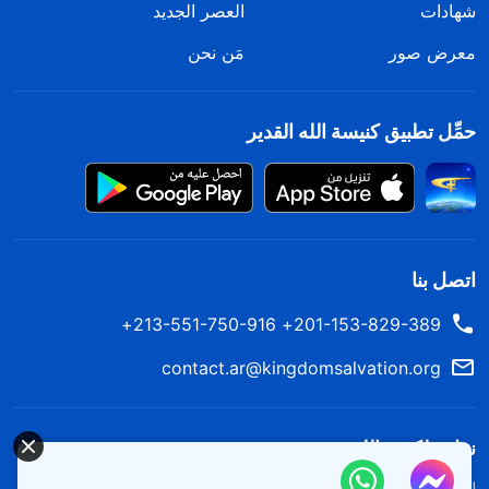
شهادات
العصر الجديد
معرض صور
مَن نحن
حمِّل تطبيق كنيسة الله القدير
اتصل بنا
201-153-829-389+ 213-551-750-916+
contact.ar@kingdomsalvation.org
نزل ملكوت الله.
لقد نزلت المملكة بالفعل إلى الأرض! هل تريد دخوله؟
اعرف المزيد