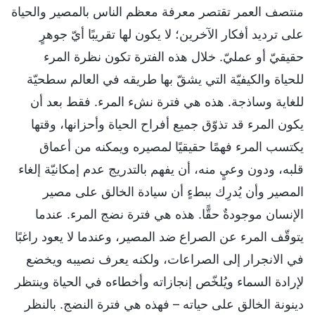
منتصف العمر تقتصر معرفة معظم الناس بالمصير والحياة
على ترديد أفكار الآخرين؛ لا يكون لها تقريبًا أيّ جوهرٍ
حقيقيّ أو عمليّ. خلال هذه الفترة تكون نظرة المرء
للحياة والكيفيّة التي يشقّ بها طريقه في العالم سطحيّة
للغاية وساذجة. هذه هي فترة نشء المرء. فقط بعد أن
يكون المرء قد تذوّق جميع أفراح الحياة وأحزانها، وقتها
يكتسب المرء فهمًا حقيقيًا لمصيره ويمكنه من أعماق
قلبه، ودون وعيٍ منه، أن يفهم بالتدريج عدم إمكانيّة إلغاء
المصير وأن يُدرِك ببطءٍ أن سيادة الخالق على مصير
الإنسان موجودةٌ حقًّا. هذه هي فترة نضج المرء. عندما
يتوقّف المرء عن الصراع ضد المصير، وعندما لا يعود راغبًا
في الانجرار إلى الصراعات، ولكنه يعرف نصيبه ويخضع
لإرادة السماء ويُلخّص إنجازاته وأخطاءه في الحياة وينتظر
دينونة الخالق على حياته – فهذه هي فترة النضج. بالنظر