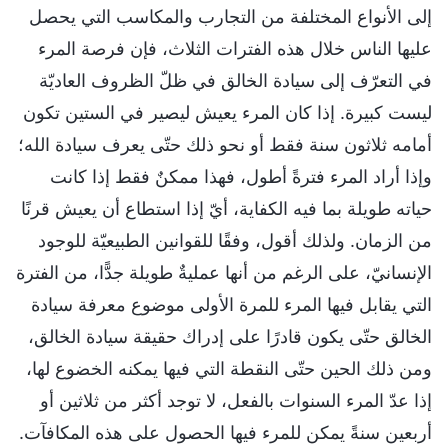
إلى الأنواع المختلفة من التجارب والمكاسب التي يحصل
عليها الناس خلال هذه الفترات الثلاث، فإن فرصة المرء
في التعرّف إلى سيادة الخالق في ظلّ الظروف العاديّة
ليست كبيرة. إذا كان المرء يعيش ليصير في الستين تكون
أمامه ثلاثون سنة فقط أو نحو ذلك حتّى يعرف سيادة الله؛
وإذا أراد المرء فترةً أطول، فهذا ممكنٌ فقط إذا كانت
حياته طويلة بما فيه الكفاية، أيّ إذا استطاع أن يعيش قرنًا
من الزمان. ولذلك أقول، وفقًا للقوانين الطبيعيّة للوجود
الإنسانيّ، على الرغم من أنها عمليةٌ طويلة جدًّا، من الفترة
التي يقابل فيها المرء للمرة الأولى موضوع معرفة سيادة
الخالق حتّى يكون قادرًا على إدراك حقيقة سيادة الخالق،
ومن ذلك الحين حتّى النقطة التي فيها يمكنه الخضوع لها،
إذا عدّ المرء السنوات بالفعل، لا توجد أكثر من ثلاثين أو
أربعين سنةً يمكن للمرء فيها الحصول على هذه المكافآت.