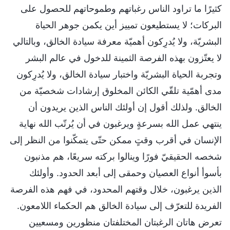
كثيرًا ما تراود الناس رغباتهم وطموحاتهم للحصول على
البركات؛ لا يستطيعون تمييز أين يكمن جوهر الحياة
البشريّة، ولا يُدرِكون أهميّة معرفة سيادة الخالق، وبالتالي
لا يعتّزون بهذه الفرصة الثمينة للدخول في عالم البشر
وتجربة الحياة البشريّة واختبار سيادة الخالق، ولا يُدرِكون
مدى أهمّية تلقّي الكائن المخلوق إرشادات شخصيّة من
الخالق. ولذلك أقول إن أولئك الناس الذين يريدون أن
ينتهي عمل الله بسرعةٍ ويرغبون في أن يُرتّب الله نهاية
الإنسان في أقرب وقتٍ ممكن حتّى يتمكّنوا من النظر إلى
شخصه الحقيقيّ فورًا وينالوا بركته سريعًا، هم مذنبون
بأسوأ أنواع العصيان وحمقى إلى أبعد الحدود. وأولئك
الذين يرغبون، خلال وقتهم المحدود، في فهم هذه الفرصة
الفريدة للتعرّف إلى سيادة الخالق هم الحكماء اللامعون.
تعرض هاتان الرغبتان المختلفتان منظورين ومسعيين