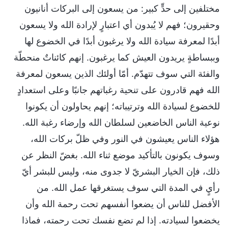
مختلفين إلى حدٍّ كبير: من يسعون إلى البركات أنانيون
وحقيرون؛ فهم لا يُبدون أي اعتبارٍ لإرادة الله ولا يسعون
أبدًا لمعرفة سيادة الله ولا يرغبون أبدًا في الخضوع لها
وببساطةٍ يريدون العيش كما يرغبون. إنهم كائناتٌ منحطّة
والفئة التي سوف تتهدّم. أمّا أولئك الذين يسعون لمعرفة
الله فهم قادرون على تنحية رغباتهم جانبًا وعلى استعدادٍ
للخضوع لسيادة الله وترتيباته؛ إنهم يحاولون أن يكونوا
نوعية الناس الخاضعين لسلطان الله وإرضاء رغبة الله.
هؤلاء الناس يعيشون في النور وفي ظلّ بركات الله،
وسوف يكونون بالتأكيد موضع ثناء الله. بغضّ النظر عن
ذلك، فإن الخيار البشريّ لا جدوى منه، وليس للبشر أيّ
رأيٍ في المدة التي سوف يستغرقها عمل الله. من
الأفضل للناس أن يضعوا أنفسهم تحت رحمة الله وأن
يخضعوا لسيادته. إذا لم تضع نفسك تحت رحمته، فماذا