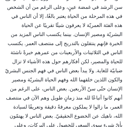
سن الرشد في غمضة عينٍ، وعلى الرغم من أن الشخص
في هذه المرحلة من الحياة يعتبر بالغًا، إلا أن الناس في
هذه الفئة العمريّة لا يعرفون شيئًا تقريبًا عن الحياة
البشريّة ومصير الإنسان. بينما يكتسب الناس المزيد من
الخبرة فإنهم ينتقلون بالتدريج إلى منتصف العمر. يكتسب
الناس في الثلاثينات والأربعينات من عمرهم خبرةً ناشئة
للحياة والمصير، لكن أفكارهم حول هذه الأشياء لا تزال
ضبابيّة للغاية. ولا يبدأ بعض الناس في فهم الجنس البشريّ
والكون اللذين خلقهما الله وفهم الحياة البشريّة ومصير
الإنسان حتّى سنّ الأربعين. بعض الناس، على الرغم من
أنهم كانوا أتباعًا لله منذ زمانٍ طويل وهم الآن في منتصف
العمر، ما زالوا لا يملكون معرفةً دقيقة وتعريفًا لسيادة
الله، ناهيك عن الخضوع الحقيقيّ. بعض الناس لا يهتمّون
بأيّ شيءٍ سوى السعي للحصول على البركات، وعلى