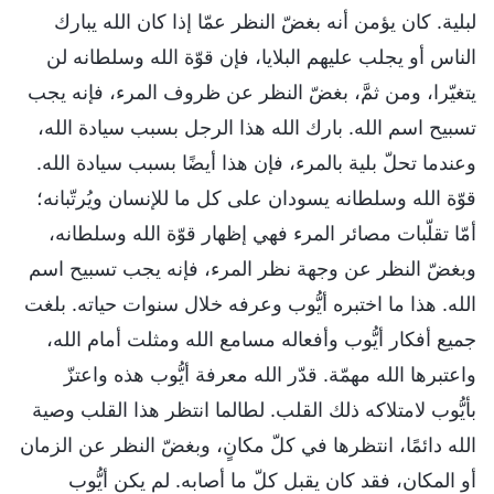
لبلية. كان يؤمن أنه بغضّ النظر عمّا إذا كان الله يبارك
الناس أو يجلب عليهم البلايا، فإن قوّة الله وسلطانه لن
يتغيّرا، ومن ثمَّ، بغضّ النظر عن ظروف المرء، فإنه يجب
تسبيح اسم الله. بارك الله هذا الرجل بسبب سيادة الله،
وعندما تحلّ بلية بالمرء، فإن هذا أيضًا بسبب سيادة الله.
قوّة الله وسلطانه يسودان على كل ما للإنسان ويُرتّبانه؛
أمّا تقلّبات مصائر المرء فهي إظهار قوّة الله وسلطانه،
وبغضّ النظر عن وجهة نظر المرء، فإنه يجب تسبيح اسم
الله. هذا ما اختبره أيُّوب وعرفه خلال سنوات حياته. بلغت
جميع أفكار أيُّوب وأفعاله مسامع الله ومثلت أمام الله،
واعتبرها الله مهمّة. قدّر الله معرفة أيُّوب هذه واعتزّ
بأيُّوب لامتلاكه ذلك القلب. لطالما انتظر هذا القلب وصية
الله دائمًا، انتظرها في كلّ مكانٍ، وبغضّ النظر عن الزمان
أو المكان، فقد كان يقبل كلّ ما أصابه. لم يكن أيُّوب