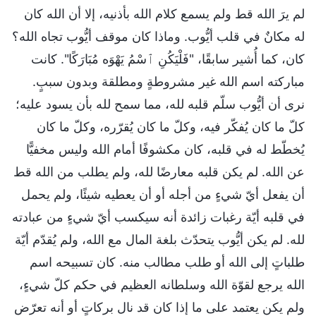
لم يرَ الله قط ولم يسمع كلام الله بأذنيه، إلا أن الله كان
له مكانٌ في قلب أيُّوب. وماذا كان موقف أيُّوب تجاه الله؟
كان، كما أُشير سابقًا، "فَلْيَكُنِ ٱسْمُ يَهْوَه مُبَارَكًا". كانت
مباركته اسم الله غير مشروطةٍ ومطلقة وبدون سببٍ.
نرى أن أيُّوب سلّم قلبه لله، مما سمح لله بأن يسود عليه؛
كلّ ما كان يُفكّر فيه، وكلّ ما كان يُقرّره، وكلّ ما كان
يُخطّط له في قلبه، كان مكشوفًا أمام الله وليس مخفيًّا
عن الله. لم يكن قلبه معارضًا لله، ولم يطلب من الله قط
أن يفعل أيّ شيءٍ من أجله أو أن يعطيه شيئًا، ولم يحمل
في قلبه أيّة رغبات زائدة أنه سيكسب أيّ شيءٍ من عبادته
لله. لم يكن أيُّوب يتحدّث بلغة المال مع الله، ولم يُقدّم أيّة
طلباتٍ إلى الله أو طلب مطالب منه. كان تسبيحه اسم
الله يرجع لقوّة الله وسلطانه العظيم في حكم كلّ شيءٍ،
ولم يكن يعتمد على ما إذا كان قد نال بركاتٍ أو أنه تعرّض