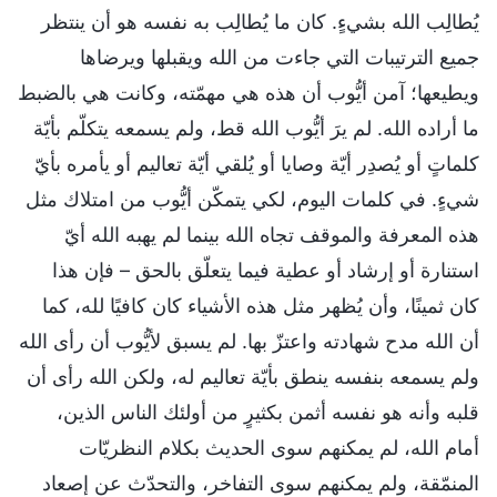
يُطالِب الله بشيءٍ. كان ما يُطالِب به نفسه هو أن ينتظر
جميع الترتيبات التي جاءت من الله ويقبلها ويرضاها
ويطيعها؛ آمن أيُّوب أن هذه هي مهمّته، وكانت هي بالضبط
ما أراده الله. لم يرَ أيُّوب الله قط، ولم يسمعه يتكلّم بأيّة
كلماتٍ أو يُصدِر أيّة وصايا أو يُلقي أيّة تعاليم أو يأمره بأيّ
شيءٍ. في كلمات اليوم، لكي يتمكّن أيُّوب من امتلاك مثل
هذه المعرفة والموقف تجاه الله بينما لم يهبه الله أيّ
استنارة أو إرشاد أو عطية فيما يتعلّق بالحق – فإن هذا
كان ثمينًا، وأن يُظهر مثل هذه الأشياء كان كافيًا لله، كما
أن الله مدح شهادته واعتزّ بها. لم يسبق لأيُّوب أن رأى الله
ولم يسمعه بنفسه ينطق بأيّة تعاليم له، ولكن الله رأى أن
قلبه وأنه هو نفسه أثمن بكثيرٍ من أولئك الناس الذين،
أمام الله، لم يمكنهم سوى الحديث بكلام النظريّات
المنمّقة، ولم يمكنهم سوى التفاخر، والتحدّث عن إصعاد