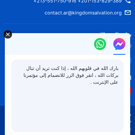
201-153-829-389+ 213-551-750-916+
contact.ar@kingdomsalvation.org
نزل ملكوت الله.
لقد نزلت المملكة بالفعل إلى الأرض! هل تريد دخوله؟
اعرف المزيد
تواصل معنا عبر Messenger
بارك الله في قلوبهم الله ، إذا كنت تريد أن تنال
بركات الله ، انقر فوق الزر للانضمام إلى مؤتمرنا
اتبعنا
على الإنترنت .
شروط الاستخدام
الخصوصية
شكر وتقدير
سياسة ملفات تعريف الارتباط
Copyright © 2026
كنيسة الله القدير
جميع الحقوق محفوظة