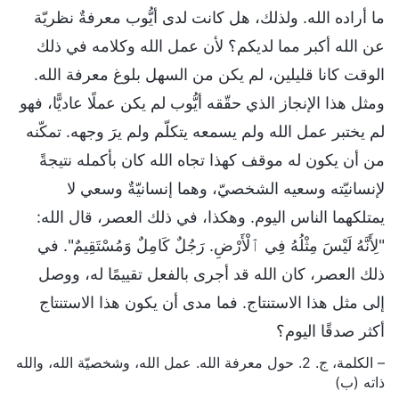
ما أراده الله. ولذلك، هل كانت لدى أيُّوب معرفةٌ نظريّة
عن الله أكبر مما لديكم؟ لأن عمل الله وكلامه في ذلك
الوقت كانا قليلين، لم يكن من السهل بلوغ معرفة الله.
ومثل هذا الإنجاز الذي حقّقه أيُّوب لم يكن عملًا عاديًّا، فهو
لم يختبر عمل الله ولم يسمعه يتكلّم ولم يرَ وجهه. تمكّنه
من أن يكون له موقف كهذا تجاه الله كان بأكمله نتيجةً
لإنسانيّته وسعيه الشخصيّ، وهما إنسانيّةٌ وسعي لا
يمتلكهما الناس اليوم. وهكذا، في ذلك العصر، قال الله:
"لِأَنَّهُ لَيْسَ مِثْلُهُ فِي ٱلْأَرْضِ. رَجُلٌ كَامِلٌ وَمُسْتَقِيمٌ". في
ذلك العصر، كان الله قد أجرى بالفعل تقييمًا له، ووصل
إلى مثل هذا الاستنتاج. فما مدى أن يكون هذا الاستنتاج
أكثر صدقًا اليوم؟
– الكلمة، ج. 2. حول معرفة الله. عمل الله، وشخصيّة الله، والله
ذاته (ب)