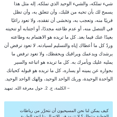
شيء تملكه، والشيء الوحيد الذي تملكه. إله مثل هذا
يسمح لك بأن تحبه من قلبك، وأن تتعلق به، وأن تظل
قريبًا منه، وتعجب به، وتخشى أن تفقده، ولا تعود راغبًا
في التنصل منه، أو عدم طاعته مجددًا، أو اجتنابه أو تنحيته
بعيدًا عنك فيما بعد. كل ما تريده هو الاهتمام به وطاعته
وردّ كل ما أعطاك إياه والتسليم لسيادته. لا تعود ترفض أن
يرشدك ويدعمك ويراقبك ويحفظك، ولا تعود ترفض ما
يمليه عليك ويأمرك به. كل ما تريده هو اتباعه والسير
بجواره عن يمينه أو يساره، كل ما تريده هو قبوله كحياتك
الواحدة الوحيدة، وربك الواحد الوحيد، وإلهك الواحد الوحيد.
– الكلمة، ج. 2. حول معرفة الله. تمهيد
كيف يمكن لنا نحن المسيحيون أن نتحرَّر من رباطات
الخطية ونتطهَّر؟ لا تتردد في الاتصال بنا لتجد الطريق.