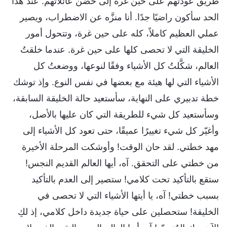
طريق عودتهم على حين غرة إلى حضن عائلاتهم. عند هذا
الحد سأكون راضيًا جدًا. أنا منزَّه عن الاضطراب، ويصير
عملي العظيم كاملاً، كله على حين غرة، وتتحول أمور
الخليقة التي لا تحصى كلها على حين غرة. عندما خلقتُ
العالم، شكَّلتُ كل الأشياء وفقًا لنوعها، ووضعتُ كل
الأشياء التي لها هيئة مع بعضها في نفس النوع. وإذ توشك
خطة تدبيري على النهاية، سأستعيد حالة الخليقة السابقة،
وسأستعيد كل شيء للطريقة التي كان عليها بالأصل،
وأغيّر كل شيء تغييرًا عميقًا، حتى تعود كل الأشياء إلى
مهد خطتي. لقد حان الوقت! وأوشكت المرحلة الأخيرة
من خطتي على التحقق. آه، أيها العالم القديم النجس!
ستقع بالتأكيد تحت كلامي! ستصير إلى العدم بالتأكيد
بسبب خطتي! آه، يا أيتها الأشياء التي لا تحصى في
الخليقة! ستحصلين على حياة جديدة داخل كلامي، إذ لكِ