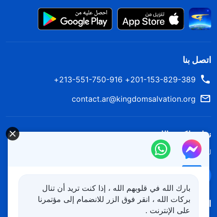
اتصل بنا
201-153-829-389+ 213-551-750-916+
contact.ar@kingdomsalvation.org
نزل ملكوت الله.
لقد نزلت المملكة بالفعل إلى الأرض! هل تريد دخوله؟
اعرف المزيد
تواصل معنا عبر Messenger
بارك الله في قلوبهم الله ، إذا كنت تريد أن تنال
بركات الله ، انقر فوق الزر للانضمام إلى مؤتمرنا
اتبعنا
على الإنترنت .