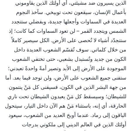
الذين يسيرون ضد مشيئتي، أي أولئك الذين يقاوموني
بأعمال الإنسان، سيقعون تحت توبيخي. سآخذ النجوم
العديدة في السماوات وأجعلها جديدة، وبفضلي ستتجدد
الشمس ويتجدد القمر – لن تعود السماوات كما كانت؛ إذ
ستتجدّد أشياء لا تُحصى على الأرض. الكل سيصير كاملاً
من خلال كلماتي. سوف تُقسّم الشعوب العديدة داخل
الكون من جديد وتُستبدل بشعبي، حتى تختفي الشعوب
الموجودة على الأرض إلى الأبد وتصير أمةً واحدةً تعبدني؛
ستفنى جميع الشعوب على الأرض، ولن توجد فيما بعد. أما
من جهة البشر الذين في الكون، فسيفنى كل مَنْ ينتمون
للشيطان؛ وسيسقط كل مَنْ يعبدون الشيطان تحت ناري
الحارقة، أي إنه، باستثناء مَنْ هم الآن داخل التيار، سيتحول
الباقون إلى رماد. عندما أوبخ العديد من الشعوب، سيعود
أولئك الذين في العالم الديني إلى ملكوتي بدرجات