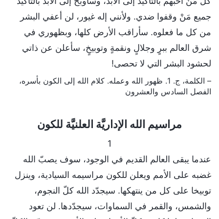
كل مَنْ أحبهم بالتأكيد إلى الأبد، وسأوبّخ إلى الأبد بالتأكيد
جميع مَنْ وقفوا ضدي. ولأنني إله غيور، لن أعفي البشر
من كل ما فعلوه. سأراقب الأرض كلها، وبظهوري في
شرق العالم ببرٍ وجلالٍ ونقمةٍ وتوبيخٍ، سأعلن عن ذاتي
لحشود البشر التي لا تحصى!
– الكلمة، ج. 1. ظهور الله وعمله. كلام الله إلى الكون بأسره،
الفصل السادس والعشرون
مراسيم الله الإداريَّة العلنيَّة للكون
1
عندما يبقى العالم القديم في الوجود، سوف يصبّ الله
غضبه على الأمم ويعلن للكون مراسيمه السيادية، وينزل
توبيخا على كل من ينتهكها. سيجدّد الله كلّ النجوم،
والشمس، والقمر في السماوات، سيجدّدها. لن تعود