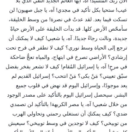
الآن ربك المُتسيّد! آه، أيها العالم الجديد النقي الذي بلا
عيب! ستحيا بكل تأكيد في مجدي! آه، يا جبل صهيون! لن
تسكت فيما بعد. لقد عدتُ في نصرة! من وسط الخليقة،
سأمحّص الأرض كلها. قد بدأت الخليقة على الأرض حياةً
جديدة، ونالت رجاءً جديدًا. آه، يا شعبي! كيف لا يمكنك أن
ترجع إلى الحياة وسط نوري؟ كيف لا تطفر في فرح تحت
إرشادي؟ الأراضي تصرخ في ابتهاج، والمياه تعجُّ ضاحكة
في مرحٍ! آه، يا إسرائيل المُقام! كيف لا تشعر بفخر بفضل
سبْق تعييني؟ مَنْ بكى؟ مَنْ انتحب؟ إسرائيل القديم لم
يعد موجودًا، وإسرائيل اليوم قد نهض في قلوب جميع
البشر. سيحصل إسرائيل اليوم بالتأكيد على مصدر الوجود
من خلال شعبي! آه، يا مصر الكريهة! بالتأكيد لن تصمدي
ضدي؟ كيف يمكنكِ أن تستغلي رحمتي وتحاولي الهرب
من توبيخي؟ كيف لا توجدين في وسط توبيخي؟ سيعيش