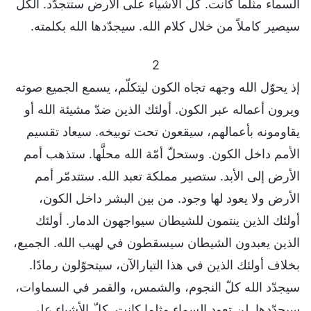
السماء مثلما كانت. كلّ الأشياء على الأرض ستتجدّد. الكلّ
سيصير كاملاً من خلال كلام الله. سيجدّدها الله بكلمته.
2
إذ يحوّل الله وجهه تجاه الكون ليتكلّم، يسمع الجميع صوته
ويرون أعماله عبر الكون. أولئك الذين ضدّ مشيئة الله أو
يقاومونه بأعمالهم، سيقعون تحت توبيخه. سيعاد تقسيم
الأمم داخل الكون. وستحلّ أمّة الله محلَّها. ستذهب أمم
الأرض إلى الأبد. ستصير مملكة تعبد الله. ستتدمّر أمم
الأرض ولا يعود لها وجود. من بين البشر داخل الكون،
أولئك الذين ينتمون للشيطان سيواجهون الدمار. أولئك
الذين يعبدون الشيطان سيسقطون في لهيب الله. الجميع،
بخلاف أولئك الذين في هذا التيارالآن، سيتحوّلون رمادًا.
سيجدّد الله كلّ النجوم، والشمس، والقمر في السماوات،
سيجدّدها. لن تعود السماء مثلما كانت. كلّ الأشياء على