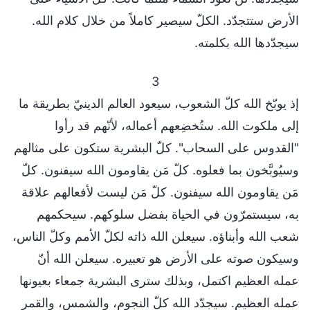
الأرض ستتجدّد. الكلّ سيصير كاملاً من خلال كلام الله.
سيجدّدها الله بكلمته.
3
إذ يوبّخ الله كلّ الشعوب، سيعود العالم الدينيّ بطريقة ما
إلى ملكوت الله. ستُخضِعهم أعماله، لأنّهم قد رأوا
"القدوس على السحاب". كلّ البشرية ستكون على مثالهم
وسيُوبَّخون بما فعلوه. كلّ مَن يقاومون الله سيفنون. كلّ
مَن يقاومون الله سيفنون. كلّ مَن ليست لأفعالهم علاقة
به، سيستمرّون في الحياة بفضل سلوكهم. سيحكمهم
شعب الله وأبناؤه. سيعلن الله ذاته لكلّ الأمم وكلّ الناس،
وسيكون صوته على الأرض هو تعبيره. سيعلن الله أنّ
عمله العظيم اكتمل، وبذلك سترى البشرية جمعاء بعيونها
عمله العظيم. سيجدّد الله كلّ النجوم، والشمس، والقمر