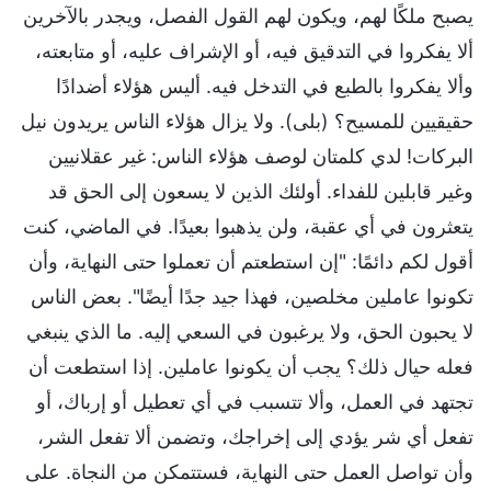
يصبح ملكًا لهم، ويكون لهم القول الفصل، ويجدر بالآخرين
ألا يفكروا في التدقيق فيه، أو الإشراف عليه، أو متابعته،
وألا يفكروا بالطبع في التدخل فيه. أليس هؤلاء أضدادًا
حقيقيين للمسيح؟ (بلى). ولا يزال هؤلاء الناس يريدون نيل
البركات! لدي كلمتان لوصف هؤلاء الناس: غير عقلانيين
وغير قابلين للفداء. أولئك الذين لا يسعون إلى الحق قد
يتعثرون في أي عقبة، ولن يذهبوا بعيدًا. في الماضي، كنت
أقول لكم دائمًا: "إن استطعتم أن تعملوا حتى النهاية، وأن
تكونوا عاملين مخلصين، فهذا جيد جدًا أيضًا". بعض الناس
لا يحبون الحق، ولا يرغبون في السعي إليه. ما الذي ينبغي
فعله حيال ذلك؟ يجب أن يكونوا عاملين. إذا استطعت أن
تجتهد في العمل، وألا تتسبب في أي تعطيل أو إرباك، أو
تفعل أي شر يؤدي إلى إخراجك، وتضمن ألا تفعل الشر،
وأن تواصل العمل حتى النهاية، فستتمكن من النجاة. على