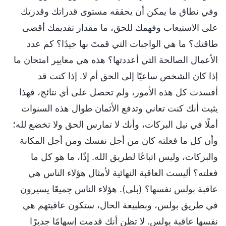
وفي نطاق ما يمكن أن يحققه مستوى قدراتك وقدرتك
على الاستيعاب وفهمك للحق، ما مقدار تقديمك أقصى
طاقتك؟ ما هي الواجبات التي قمتَ بها جيدًا؟ كم عدد
الأعمال الصالحة التي أعددتها؟ هذه هي معايير امتحان ما
إذا كان الشخص ساعيًا إلى الحق أم لا. إذا كنت قد
أفسدت كل هذه الأمور، ولم تحصل على أي نتائج، فهذا
يثبت أنك كنت تعاني وتدفع الأثمان طوال هذه السنوات
أملًا في نيل البركات، وأنك لا تمارس الحق ولا تخضع لله؛
وأن كل ما فعلته كان من أجل نفسك ومن أجل المكانة
والبركات، وليس اتباعًا لطريق الله. إذًا، ما هو كل ما
فعلته؟ أليست العاقبة النهائية لأمثال هؤلاء الناس هي
عاقبة بولس نفسها؟ (بلى). هؤلاء الناس جميعًا يسيرون
في طريق بولس، وبطبيعة الحال، ستكون عاقبتهم هي
نفسها عاقبة بولس. لا تظن أنك قدمت إسهامًا جديرًا