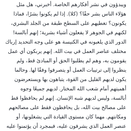
ويبدؤون في نشر أفكارهم الخاصة. أخبرني، هل مثل
هؤلاء الناس بشر حقًا؟ (كلا). إذا لم يكونوا بشرًا، فماذا
يكونون؟ تغطيهم على السطح طبقة من الجلد البشري،
لكنهم في الجوهر لا يفعلون أشياء بشرية؛ إنهم أبالسة!
الدور الذي يلعبونه في الكنيسة هو على وجه التحديد إرباك
مختلف عناصر العمل في بيت الله. إنهم يربكون أي عمل
يقومون به، وهم لم يطلبوا الحق أو المبادئ قط، ولم
ينظروا إلى ترتيبات العمل أو يتصرفوا وفقًا لها. وحالما
يكون لديهم القليل من القوة، يتباهون بها ويستعرضون
أهميتهم أمام شعب الله المختار. لديهم جميعًا وجوه
أبالسة، وليس لديهم شبه الإنسان. إنهم لم يحافظوا قط
على مصالح بيت الله، بل يحافظون فقط على مصالحهم
ومكانتهم. مهما كان مستوى القيادة التي يشغلونها، أو
عنصر العمل الذي يشرفون عليه، فبمجرد أن يؤتمنوا عليه