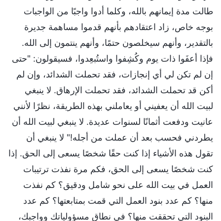
طالت مدة إيمانهم بالله، وكلما أدوا واجبًا من الواجبات
بوجه خاص، زاد اعتقادهم بأنهم قدموا مساهمة جديرة
بالتقدير، وأنهم سيخلصون حتمًا، وأنهم ينتمون إلى الله.
فإذا أعفَوا ذات يوم وكُشِفوا واستُبعِدوا، فسيقولون: "حتى
إن لم تكن لي أي إنجازات، فقد تحملت الشدائد، وإن لم
أكن قد تحملت الشدائد، فقد تحملت الإرهاق. لا ينبغي
لبيت الله أن يعفيني أو يعاملني بهذه الطريقة، نظرًا لأنني
عانيت ودفعت أثمانًا لسنوات عديدة. لا ينبغي لبيت الله أن
يطردني فحسب بعد أن عملت من أجله!" لا ينبغي أن
تقول هذه الأشياء إذا كنت حقًا شخصًا يسعى إلى الحق. إذا
كنت شخصًا يسعى إلى الحق، فكم مرة نفذت ترتيبات
العمل في بيت الله على نحو شامل ودقيق؟ كم نفذت
منها؟ كم عدد بنود العمل التي قمت بمتابعتها؟ كم عدد
البنود التي تحققت منها؟ في نطاق مسؤولياتك وواجبك،