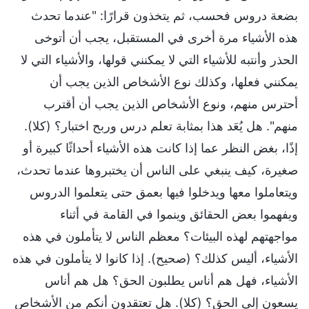
بضعة دروس فحسب، ثم يتخذون قرارًا: "عندما تحدث
هذه الأشياء مرة أخرى في المستقبل، يجب أن أتوخى
الحذر وأنتبه للأشياء التي لا يمكنني قولها، والأشياء التي لا
يمكنني فعلها، وكذلك نوع الأشخاص الذين يجب أن
أحترس منهم، ونوع الأشخاص الذين يجب أن أقترب
منهم". هل يُعَد هذا بمثابة تعلم درس وربح اختبار؟ (كلا).
إذًا، بغض النظر عما إذا كانت هذه الأشياء أحداثًا كبيرة أو
صغيرة، كيف ينبغي على الناس أن يختبروها عندما تحدث،
ويتعاملوا معها ويدخلوا فيها بعمق حتى يتعلموا الدروس
ويفهموا بعض الحقائق وينموا في القامة في أثناء
مواجهتهم لهذه البيئات؟ معظم الناس لا يتأملون في هذه
الأشياء، أليس كذلك؟ (صحيح). إذا كانوا لا يتأملون في هذه
الأشياء، فهل هم أناس يطلبون الحق؟ هل هم أناس
يسعون إلى الحق؟ (كلا). هل تعتقدون أنكم من الأشخاص