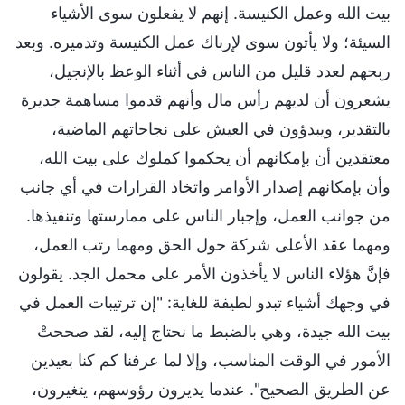
بيت الله وعمل الكنيسة. إنهم لا يفعلون سوى الأشياء
السيئة؛ ولا يأتون سوى لإرباك عمل الكنيسة وتدميره. وبعد
ربحهم لعدد قليل من الناس في أثناء الوعظ بالإنجيل،
يشعرون أن لديهم رأس مال وأنهم قدموا مساهمة جديرة
بالتقدير، ويبدؤون في العيش على نجاحاتهم الماضية،
معتقدين أن بإمكانهم أن يحكموا كملوك على بيت الله،
وأن بإمكانهم إصدار الأوامر واتخاذ القرارات في أي جانب
من جوانب العمل، وإجبار الناس على ممارستها وتنفيذها.
ومهما عقد الأعلى شركة حول الحق ومهما رتب العمل،
فإنَّ هؤلاء الناس لا يأخذون الأمر على محمل الجد. يقولون
في وجهك أشياء تبدو لطيفة للغاية: "إن ترتيبات العمل في
بيت الله جيدة، وهي بالضبط ما نحتاج إليه، لقد صححتْ
الأمور في الوقت المناسب، وإلا لما عرفنا كم كنا بعيدين
عن الطريق الصحيح". عندما يديرون رؤوسهم، يتغيرون،