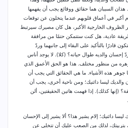
). هذان السببان هما حقائق ووقائع يجب أن يفهمها
لام أكبر في أعماق قلوبهم عندما يتخلون عن توقعات
ير الظروف الخارجية الأكبر، هل كان مصيرك سيرتبط
طريقة عادية، هل كنت ستتمكن حتمًا من مرافقة
 قادرًا بالتأكيد على البقاء إلى جانبهما وردّ
سان والديه طوال حياته؟ (كلا). لا يوجد أناس
وهره من منظور مختلف. هذا هو الحق الأعمق الذي
ا جوهر هذه الأشياء. ما هي الحقائق التي يجب أن
 والديك ليسا دائنيك؛ ومن ناحية أخرى، يجب أن
 (إنها كذلك). إذا فهمت هاتين الحقيقتين، ألن
 ليسا دائنيك؛ إلام يشير هذا؟ ألا يشير إلى الإحسان
لك بتربيتك، لذلك من الصعب عليك أن تتخلى عن