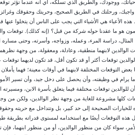
ياتك، ووجودك، والطريق الذي تسلكه، أي أنه عندما تؤثر توقعا
 واجبك، ورحلتك في الطريق الصحيح، وحريتك وحقوقك وغرائزك
 هذه الأعباء هي الأشياء التي يجب على الناس أن يتخلوا عنها ف
ون هو ما عقدنا حوله شركة من قبل؟ (إنه كذلك). توقعات والدي
المثال، دراسة المرء، وعمله، وزواجه، وأسرته، وحتى مساره ا
ت الوالدين لابنهما منطقية، وعادلة، ومعقولة، من وجهة نظرهما.
لوالدين توقعات أكثر أو قد تكون أقل، قد تكون لديهما توقعات 
ا بعض التوقعات المختلفة لابنهما في أوقات معينة؛ فهما يأملا
ا يرام في وظيفته، وأن يحصل على دخل جيد، وأن تسير الأمور 
ن للوالدين توقعات مختلفة فيما يتعلق بأسرة الابن، ومسيرته الم
عات كلها مشروعة للغاية من وجهة نظر الوالدين، ولكن من وجهة
ه للخيارات الصحيحة إلى حد كبير، بل وتتداخل مع حريته وح
ل هذه التوقعات أيضًا مع استخدامه لمستوى قدراته بطريقة طبيعي
لأمر، سواء كان من منظور الوالدين، أو من منظور ابنهما، فإن 