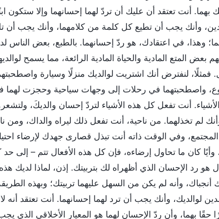
 بهما. أنت تعتقد أن عليك أن تردّ لهما إحسانهما وإلا ستكون ابنً
لدين، وأنك يجب أن تطيع كل كلمة من كلامهما، وأنك يجب أن تلبّ
ما؛ وهذا، في اعتقادك، هو ردّ إحسانهما. بالطبع، بعض الناس ل
هم بعض المتع المادية والحياة المادية الرائعة، مما يسمح لوالدي
 فمثلًا، لنفترض أنك اشتريت لوالديك منزلًا وسيارة واصطحبته
ع، واصطحبتهما في رحلات إلى وجهات سياحية وحجزت لهما في 
الأشياء. أنت تفعل كل هذه الأشياء لتردّ إحسان والديكَ، ولتشع
أنك لم تخذلهما. من ناحية، أنت تفعل ذلك ليراه والداك، ومن ن
 المجتمع، وفي الوقت ذاته أنت تبذل قصارى جهدك لإرضاء احتياج
، وأيًا كان ما تحاول إرضاءه، فإن كل هذه الأفعال تتم – إلى ح
ال هو رد الإحسان الذي أظهراه لك بتربيتك. إذن، لماذا لديك هذه
ك أنجباك، وأنه لم يكن من السهل عليهما تربيتك؛ وبهذه الطريق
ين لوالديك، وأنك يجب أن ترد لهما إحسانهما. أنت تعتقد أنه لا ي
بارًا حقًا بهما، وأن ردّ الإحسان لهما هو المعيار الأخلاقي الذي يج