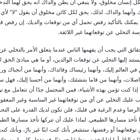
لكل إنسان مخلوق، ولا ينبغي أن يظن والداك أنه يحق لهما الت
ك وأنهما والداك. لذلك، يحق لكل كائن مخلوق أن يقول "لا" لأي 
. يمكنك بالتأكيد رفض تحمل أي من توقعات والديك. إن رفض قب
سة التخلي عن توقعاتهما غير اللائقة.
حقائق التي يجب أن يفهمها الناس عندما يتعلق الأمر بالتخلي 
يستند إليها التخلي عن توقعات الوالدين، أو ما هي مبادئ الحق 
 في العالم إليك، وأنهما رئيساك وقائداك، وأنهما من أنجباك و
اصلات، وأنهما من قاما بتنشئتك، وأنهما من أحسنا إليك، فهل
. إذا كنت تؤمن بهذه الأشياء، فمن المحتمل جدًا أن تتعامل 
 عليك التخلي عن أي من توقعاتهما غير المناسبة وغير المعقول
الرضا وعدم الرغبة في قلبك، فلن تكون لديك القدرة على التح
ا تأخذ مسارها الطبيعي. لماذا عليك أن تتركها تأخذ مسارها ال
ن توقعاتهما أو رفضتها، ستشعر بأنك كنت ابنًا غير بارّ، وبأنك ك
 صالحًا. أما إذا اتخذت منظورًا جسديًا، فستفعل كل ما بوسع