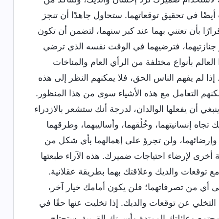
أيضًا في تحقيق توقعاتهما. ستحاول جاهدًا أن تنجز
رارًا بأن تعتني بهما عند كبر سنهما، لتضمن أن تكون
ر جنازتيهما، فترضيهما في الوقت نفسه الذي ترضي
ا العالم بأنواع مختلفة من الرأي العام والمناخات
 إذا لم يفهم الناس الحق، فلا يمكنهم النظر إلى هذه
نهم التعامل مع هذه الأشياء سوى من هذا المنظور.
ينبغي أن يفعلها الوالدان، لدرجة أنك ستشعر بالازدراء
اه إنسانيتهما، وخُلُقهما، وأساليبهما، وطرقهما
هما وإرضائهما، ولن تجرؤ على إهمالهما بأي شكل من
 أخرى لإرضاء احتياجات ضميرك. هذه الآراء طبعتها
 توقعات والديك وعلاقتك بهما بطريقة عقلانية.
ى أي من تصرفاتهما؛ فلن يكون أمامك خيار آخر،
خلي عن توقعات والديك. إذا تخليت عنها حقًا في
لمجتمع وعائلتك الممتدة وأسرتك القريبة. ستحتاج