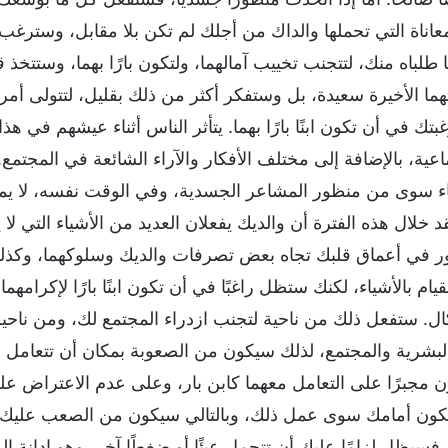
معاناة التي تحملها والداك من أجلك لم تكن بلا مقابل، وسترغب 
طلباه منك، لتتجنب تخييب آمالهما، ولتكون بارًا بهما، وستتخذ ق
هما الأخيرة سعيدة، بل وستفكر أكثر من ذلك بقليل، لتتولى أم
بتك في أن تكون ابنًا بارًا بهما. يتأثر الناس أثناء عيشهم في هذ
اعية، بالإضافة إلى مختلف الأفكار والآراء الشائعة في المجتمع.
اء سوى من منظور المشاعر الجسدية، وفي الوقت نفسه، لا يمك
 خلال هذه الفترة أن والديك يفعلان العديد من الأشياء التي لا 
ور في أعماق قلبك تجاه بعض تصرفات والديك وسلوكهما، وكذلك تج
يام بالأشياء، لكنك ستظل راغبًا في أن تكون ابنًا بارًا لإكرام
ال. ستفعل ذلك من ناحية لتجنب ازدراء المجتمع لك، ومن ناحية
لبشرية والمجتمع، لذلك سيكون من الصعوبة بمكان أن تتعامل مع
 مجبرًا على التعامل معهما كابن بار، وعلى عدم الاعتراض عل
كون أمامك سوى عمل ذلك، وبالتالي سيكون من الصعب عليك الت
 فسيظل لزامًا عليك أن تتحمل عبئًا أو ضغطًا آخر، وهو إدانة ا