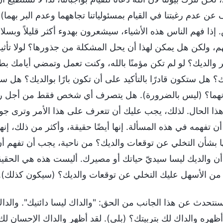
 عن عدم رغبتنا في القيام بمسئولياتنا تجاههما وعدم البر بهما
. إذا فهم الناس هذه الأشياء، سيشعرون بهدوء أكثر قليلاً وبس
هم، ولكن هل يمكن لهذا أن يحل المشكلة من جذورها؟ لولا تأث
 والديك؟ لو لم تكن مؤمنًا بالله، وكنت تعمل وتمضي أيامك ب
؟ هل ستكون قادرًا بالتأكيد على أن تكون بارًا بوالديك؟ هل ستكون
هما؟ (ليس بالضرورة). هل يتصرف أي شخص فقط من أجل ردّ إح
ذا الحال. لذلك، يجب عليك أن تتعرف على هذا الأمر وترى ج
ن تفهمه في هذه المسألة. إنها أيضًا حقيقة، وأكثر من ذلك، إنه
ا بشأن التخلي عن توقعات والديك؟ من ناحية، يجب أن تفهم أن
أن والديك ليسا سيديّ حياتك أو مصيرك. أليست هذه هي الحقيقة؟
من الأسهل عليك التخلي عن توقعات والديك؟ (سيكون كذلك).
 سنتحدث عن هذا الجانب من الحق: "والداك ليسا دائنيك". والداك
أظهره والداك لك بتربيتك؟ (بلى). لقد أظهر والداك الإحسان 