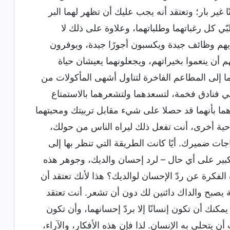
ا غير بار؛ وتعتقد أنه يجب عليك أن تظهر لهما البر
ي كل رغباتهما وطلباتهما، وعلاوة على ذلك لا
ديهم وظائف جيدة ويكسبون أجورًا جيدة، ويوفرون
هم أن ينعموا بخيراتهم، ويجعلونهما يعيشان حياة
ما إلى المطاعم الفاخرة لتناول أشهى المأكولات من
فنادق فخمة، لتسعدهما ولتشعرهما بالاستمتاع
رهما بأنهما قد حصلا على شيء مقابل تربيتك ومحبتهما
احية أخرى، أنت تفعل ذلك ليراه الناس من حولك،
ات ضميرك. أيًا كانت الطريقة التي تنظر بها إلى
د كبير على أي حال – لرد إحسان والديك، وجوهر هذه
 الفكرة عن ردّ الإحسان لوالديك؟ هذا لأنك تعتقد أن
ة يصبح والداك دائنين لك دون أن تشعر. أنت تعتقد
مكنك أن تكون إنسانًا إلا بردّ إحسانهما، وأن تكون
ب أن يتحلى به الإنسان. لذا فإن هذه الأفكار، والآراء،