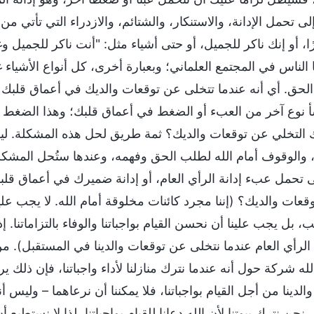
لى تحمل الإدانة، والاستنكار، والشتائم، والازدراء التي تأتي 
بارًا، أو إنك ناكر للجميل، أو حتى أشياء مثل: "أنت ناكر للجمي
ا الناس في المجتمع العلماني؛ وبعبارة أخرى، كل أنواع الأشياء 
الحق. أي أنه عندما تتخلى عن توقعات والديك في أعماق قلبك 
 نوع آخر من العبء أو الضغط في أعماق قلبك؛ وهذا الضغط ي
 التخلي عن توقعات والديك؟ ثمة طريق لحل هذه المشكلة. ليس 
 والوقوف أمام الله لطلب الحق وفهمه، وعندها ستُحل المشكلة
تحمل عبء إدانة الرأي العام، أو إدانة ضميرك في أعماق قلبك،
عات والديك؟ (إننا مجرد كائنات مخلوقة أمام الله. لا يجب علينا 
بل يجب علينا أن نحسن القيام بواجباتنا والوفاء بالتزاماتنا. إذا 
ة الرأي العام عندما نتخلى عن توقعات والدينا في المستقبل). م
لله شركة حول أنه عندما نترك منازلنا لأداء واجباتنا، فإن ذ
الدينا من أجل القيام بواجباتنا، فلا يمكننا أن نرعاهما – وليس أن
نحن نترك بيوتنا لأن الله دعانا للقيام بواجباتنا، لذا لا نستطيع