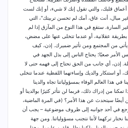
من أعماق قلبك، والتي تقول إنك لا شيء، أو إنك لست
ل وغير مبال، أنت عاق، أمك لم تحسن تربيتك"، التي
غير السارة. ستقع في هذا النوع من المآزق إذا لم
بطريقة عقلانية، أو عندما تتخلى عنها على مضض،
أتي من المجتمع ومن تأثير ضميرك. إذن، كيف
الأمر صعبًا؛ يحتاج الناس إلى بذل الجهد في
. إذن، أي جانب من الحق تحتاج إلى فهمه حتى لا
 أو استنكار والديك وإساءتهما اللفظية عندما تتخلى
في هذا العالم الوفاء بمسؤولياتنا تجاه والدينا
تمكنا من إدراك ذلك، فربما لن نتأثر كثيرًا بوالدينا أو
ن أيضًا سيتحدث عن هذا الأمر؟ (في المرة الماضية،
لك يرجع في أحد جوانبه إلى ظروف موضوعية – يجب أن
نا نختار تركهما لأننا نتجنب مسؤولياتنا. ومن جهة
 أن نصحب والدينا، ولكننا نظل قلقين عليهما، وهذا