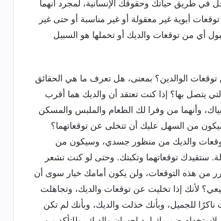
دخل في طريق حياتك وحقوقك الإنسانية، لمجرد أنهما
توقعات أبوية غير معقولة أو غير مناسبة أو حتى غير
ول أي من توقعات والديك أو تحملها هو السبيل
عن توقعات الوالدين؟ بمعنى، هل تعرف ما هي الحقائق
التي يتصل بها؟ إذا كنت تعتقد أن والديك هما أقرب
ربياك، وأنهما من وفرا لك الطعام والملبس والمسكن
 سيكون من السهل عليك أن تتخلى عن توقعاتهما؟
مع توقعات والديك من منظور جسدي، وسيكون من
ة. ستقيدك توقعاتهما وتكبتك. وحتى لو كنت تشعر
رر من هذه التوقعات، ولن يكون أمامك خيار سوى أن
طبيعي؟ لأنك إذا تخليت عن توقعات والديك، وتجاهلت
نت ناكرًا للجميل، وبأنك خذلت والديك، وبأنك لم تكن
ك لاستخدام ضميرك لرد إحسان والديك، وللتأكد من