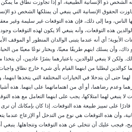
ه الشخص ذو الإنسانية الطبيعية، أو إذا تجاوزت نطاق ما يمكن 
اوزت الحقوق الإنسانية التي ينبغي أن يمتلكها الشخص ذو الإنسان
ها الناس، وما إلى ذلك، فإن هذه التوقعات غير سليمة وغير معقول
والدين هذه التوقعات، وأنه ينبغي ألا يكون لهذه التوقعات وجود.
ات الأبوية؛ أي أنه عندما يتبنى الوالدان المنظور أو الموقف ال
 ذاك، وأن يسلك ابنهم طريقًا معينًا، ويختار نوعًا معينًا من الحيا
ك. ولكن لا ينبغي للوالدين، باعتبارهما بشرًا عاديين، أن يتخذا 
ا كوالدين ليطلبا من ابنهما القيام بأي شيء خارج نطاق واجبات 
لهما حتى أن يتدخلا في الخيارات المختلفة التي يتخذها ابنهما، ول
ا وعدم رضاهما، أو أي من اهتماماتهما على ابنهما. هذه أشياء لا
ت لا ينبغي لهما امتلاكها، يجب على ابنهما التعامل مع هذه ال
ا قادرًا على تمييز طبيعة هذه التوقعات. إذا كان بإمكانك أن
نية، وأن هذه التوقعات هي نوع من التدخل أو الإزعاج عندما يتعل
ح، فيجب عليك أن تتخلى عن هذه التوقعات وتتجاهلها. ينبغي أ