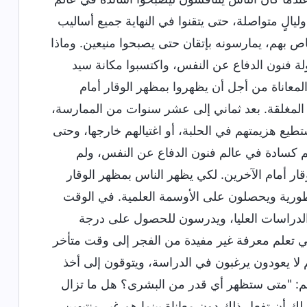
ليالٍ متواصلة، حتى يتقنوا في النهاية جميع أساليب
بهم، يمارسونه بإتقان حتى يصبحوا منيعين. وماذا
ة فنون الدفاع عن النفس، واكتسبوا مكانة سيد
لمعاناة من أجل أن يظهروا بمظهر الوقار أمام
ب المغلقة. بعد ثماني إلى عشر سنوات من الممارسة،
طيع هزيمتهم في الحلبة، أو اغتيالهم خارجها، وحتى
م كسادة في عالم فنون الدفاع عن النفس، ولم
قار أمام الآخرين. لكي يظهر الناس بمظهر الوقار
اطورية ويحصلون على الأوسمة العلمية. في الوقت
الدراسات العليا، ويدرسون للحصول على درجة
ي تعلم معرفة غير مفيدة من الفجر إلى وقت متأخر
هم لا يعودون يرغبون في الدراسة، ويتوقون إلى أخذ
لهم: "متى ستظهر أي قدر من البشرى؟ هل ما تزال
لك أن تفعل ذلك دون معاناة بينما هم غير منتبهين