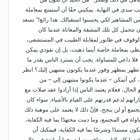
ب سدى في النهاية. يمكنني حقًا أن أستمتع بمعاملة
من المشاهير لكي يحسنوا استقبالك. هذا رائع!" تسعد
 تتحمل كل تلك المشقة والمعاناة عندما كان
ى الوقوف في طابور لمقابلة الطبيب في المستشفى،
ظى بمعاملة خاصة أينما ذهبت، بل إن نفوذي يمكن
 فلا داعي للمساواة. يجب أن يسترد الناس بقدر ما
 تظهر بمظهر وقور عندما يكونون منتبهين إليك؟ انظر
، كي أتمكن – عندما يكونوا منتبهين إلي – من
الحال، فعلام يعتمد الناس إذا أرادوا عقد صلات مع
راتهم لدعم قدرتهم على القيام بالأشياء. سواء كان
ع أو لن ينجح، فإنَّ ذلك لا يعتمد على موهبة ذلك
اة في المجتمع، وما دمت مجتهدًا بما فيه الكفاية،
كون مستبدًا وشرسًا بما فيه الكفاية، فيمكنك أن
عندما كان الناس يتنافسون ليصبحوا أساتذة في عالم