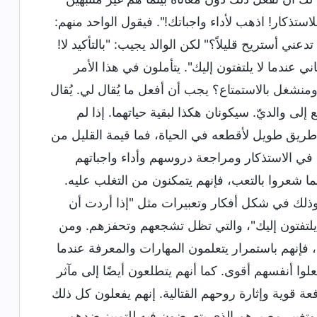
ستذكار! اذهب لأداء واجباتك!". فيقول الواحد منهم:
ي أستريح قليلاً؟" لكن الوالد يجيب: "بالتأكيد لا!
 عندما لا يلتفتون إليك". يتأملون في هذا الأمر
منشغل بالاستمتاع؟ يجب أن أفعل ما يُقال لي. يُقال
ى والديّ. سيكونان هكذا لبقية حياتهما. إذا لم
ي طريق طويل لأقطعه في الحياة، فما قيمة القليل من
 في الاستذكار ومراجعة دروسهم وأداء واجباتهم
شعروا بالتعب، فإنهم يتمكنون من التغلب عليه.
ار، وذلك في شكل أفكار وتعبيرات مثل "إذا أردت أن
 يلتفتون إليك"، والتي تظل تشجعهم وتحفزهم. ومن
فإنهم باستمرار يتعلمون المهارات والمعرفة عندما
لوا أنفسهم أقوى. كما أنهم يتطلعون أيضًا إلى مآثر
 قوية وإثارة روحهم القتالية. إنهم يفعلون كل ذلك
تغيير مصيرهم الذي يتعرضون فيه للتمييز ضدهم،