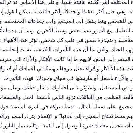
اء المختلفة التي كيفته عائلته عليها، وعلى هذا الأساس قد تر
ء، وهي حتى أكثر تعقيدًا وتحديدًا وأكثر فائدة له. يمكن القول إن 
س للشخص بينما ينتقل إلى المجتمع وإلى جماعاته المجتمعية،
للتعامل مع الأمور بينما يعيش وسط الآخرين. وبما أن هذه التأثي
تأصلة ومتجذرة بعمق في قلب كل شخص. تؤثر هذه الأشياء عل
هم للحياة. ولكن بما أن هذه التأثيرات التكييفية ليست إيجابية،
السعي إلى الحق. لا يهم ما إذا كانت الأفكار والآراء التي يغرس
نت هذه الأفكار والآراء تحتل موقعًا مهيمنًا في أعماقك أم لا، و
ار والآراء بالفعل أو مارستها في سياق وجودك؛ فهذه التأثيرات 
أو في المستقبل، وستؤثر على اختيارك لمسار حياتك، وعلى موقف
غالبية العظمى من العائلات تزوّد الناس بأبسط الحيل والفلسفات
مجتمع. على سبيل المثال، قدمنا شركة في المرة الماضية حول أشي
هم مثلما تحتاج الشجرة إلى لحائها" و"الإنسان يترك اسمه ورائه
ن تتحمل معاناة كبيرة للوصول إلى القمة" و"المسمار البارز يُدق