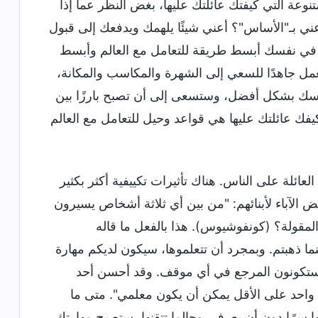
لمتنوعة التي كيفتك عائلتك عليها، بغض النظر عما إذا
ي بـ"الأساس"؟ أعني شيئًا يلهمك ويدفعك إلى قبول
ه في نفسك أبسط طريقة للتعامل مع العالم وأبسط
عمل جاهدًا للسعي إلى الشهرة والمكاسب والمكانة،
سك بشكل أفضل، وستسعى إلى أن تصبح بارزًا بين
يفك عائلتك عليها هي قواعد وحيل للتعامل مع العالم
لعائلة على الناس. هناك تأثيرات تكييفية أكثر بكثير
 الآباء لأبنائهم: "من بين أي ثلاثة أشخاص يسيرون
مقولة؟ (كونفوشيوس). هذا بالفعل ما قاله
نما ذهبتم. وبمجرد أن تتعلموها، سيكون لديكم مهارة
ستكونون المرجع في أي موقف. وقد أحسن أحد
ك واحد على الأقل يمكن أن يكون معلمي". متى ما
رًا دون أن يعرف، وحالما تتقنها، ستصبح مهارتك