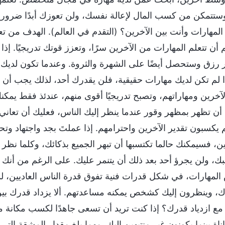
ستتمكن من كسب المال لإعالة نفسك، ولن تعوزك أبدًا ضروريا
 المهارات وأنت بين الآخرين؟ (التقدم في العالم). الهدف من 
م أن تتعلم المهارات من الآخرين سرًا، وتعزز قوتك تدريجيًا. إ
رزق وستحصل أيضًا على الشهرة والثروة. وعندما تكون لديك ك
ذا لم تكن لديك مهارات حقيقية، فلن يقدرك أحد، لذلك يجب أن ت
لآخرين ومهاراتهم، وتصبح تدريجيًا أقوى منهم، عندئذ فقط يمكنك 
أن تظهر بمظهر وقور عندما ينظر إليك الناس، فعليك أن تعاني ع
هم يكسبون تقدير الآخرين واحترامهم. إذا عملتَ بجد واجتهاد وت
ين، فسيمكنك حالما تكتسبها أن تبهر الجميع بذكائك، وكلما نظر إ
ك، ولن يجرؤ أحد بعد ذلك أن يتنمر عليك. على الرغم من أنك قد ت
المهارات، في شكل قدرات فنية تفوق قدرة الناس العاديين، 
، وينظرون إليك كشخص يمكنه مساعدتهم. ألا يزداد قدرك بين
ا مع ازدياد قدرك؟ إذا كنت تريد أن تسعى جاهدًا لكسب مكانة 
اناة بينما يكونون غير منتبهين إليك. مهما بلغ مقدار المشقة ا