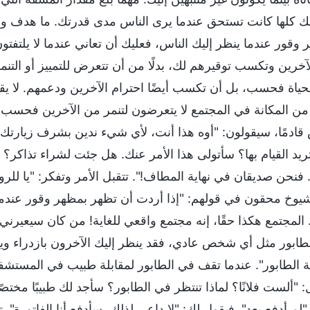
تك كلها كانت تستحق عندما يرى الناس مدى قدرتك. ما هدف وال
 وقور عندما ينظر إليك الناس، فعليك أن تعاني عندما لا يلتف
لآخرين وتكسب توقيرهم لك، بدلًا من أن تتعرض للتمييز أو التنم
حياة فحسب، بل أن تكسب أيضًا احترام الآخرين ودعمهم. لا يق
 من المكانة في المجتمع لا يتعرضون لتنمر من الآخرين فحسب، 
 قادمًا، سيقولون: "أوه هذا أنت، لأي شيء ندين بشرف زيارت
تريد القيام بها؟ سأتولى هذا الأمر عنك. هل جئت لشراء تذاكر
 فنحن صديقان في نهاية المطاف!". تتقبل الأمر وتفكر: "يا للر
شيوخ محقون في قولهم: "إذا أردت أن تظهر بمظهر وقور عندما ي
. المجتمع هكذا حقًا، إنه مجتمع واقعي للغاية! من كان سيعيرني
طابور مثل أي شخص عادي، فقد ينظر إليك الآخرون بازدراء ويع
 الطابور". عندما تقف في الطابور لمقابلة طبيب في المستشف
: "ألست فلانًا؟ لماذا تنتظر في الطابور؟ سأجد لك طبيبًا مختص
 "لم أدفع بعد". فيقول لك: "لا داعي لذلك، سأدفع أنا الفاتورة"