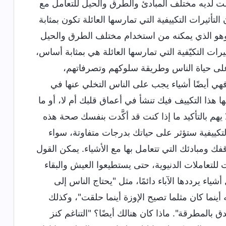
اكمت لديه مختلف المبادئ والطرق والحيل للتعامل مع
التأثيرات التكييفية التي تمارسها العائلة تكون بمثابة
 وهو الذي يمكنه من استخدام مختلف الطرق والحيل
رات التكيّفية التي تمارسها العائلة هي بمثابة أساس،
ى حياة الناس وطريقة سلوكهم وتصرفاتهم،
 فهي أيضًا أشياء يجب على الناس التخلي عنها في
ها هذا التكييف فيك تنشأ في أعماق قلبك أم لا، أو ما
لا يهم بالتأكيد ما إذا كنت قد أكَّدت بنفسك صحة هذه
التكييفية ستؤثر على حياتك بدرجات متفاوتة، سواء
ك ومبادئك التي تتعامل بها مع الأشياء. يمكن القول
 للتعاملات الدنيوية، حتى يستطيعوا العيش والبقاء
اء يرددها الآباء دائمًا، مثل "يحتاج الناس إلى
 أينما كان مثلما تصيح الإوزة أينما حلقت"، وكذلك
 بالمطرقة". ماذا كان هنالك أيضًا؟ "التناغم كنز