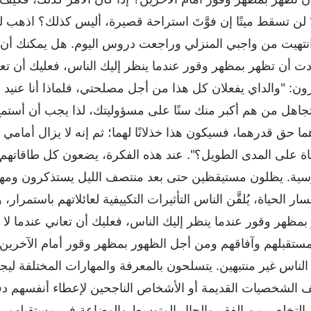
 لن تسقط ميتًا إن فوَّتَ استراحة قصيرة، أليس كذلك؟ اذهب للا
انتهيت من واجبي المنزلي وراجعت دروس اليوم. هل يمكنك أن تدعن
ردت أن تظهر بمظهر وقور عندما ينظر إليك الناس، فعليك أن تعاني
ون: "والداي يفعلان كل هذا من أجل مصلحتي، فلماذا أنا عنيد و
تجاهل من هم أكبر منك سنًا على مسؤوليتك، لذا يجب أن أستمع إل
ما حق قدرهما، فسيكون هذا خذلانًا لهما؛ ثم إنه لا يزال أمام
ناة على المدى الطويل؟". عند هذه الفكرة، يضعون كل طاقاتهم
سية. يظلون مستيقظين حتى بعد منتصف الليل يستذكرون ومهما 
ر الحياة، يُلقَّن الناس التأثيرات التكييفية لعائلاتهم باستمر
بمظهر وقور عندما ينظر إليك الناس، فعليك أن تعاني عندما لا
ستقبلهم وآفاقهم ومن أجل الظهور بمظهر وقور أمام الآخرين، 
الناس غير منتبهين. يتسلحون بالمعرفة والمهارات المختلفة ليجع
 الشخصيات القديمة أو الأشخاص الناجحين لإعطاء أنفسهم دفعة
التخلص من الفقر والحال المتوسط والوضاعة في مستقبلهم، و