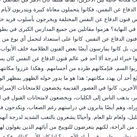
لدفاع عن النفس، فكانوا يتحملون معاناة كبيرة ويتدربون لأيام و
 فنون الدفاع عن النفس المختلفة ويخرجون بأسلوب فريد خاص 
ي النهاية؟ هزموا مقاتلين من جميع المدارس الكبرى في بطول
فنون الدفاع عن النفس. كانوا على استعداد لتحمل أي نوع من ا
ين، بل كانوا يمارسون أيضًا بعض الفنون الظلامية خلف الأبوا
ا خبراء لدرجة ألا أحد في عالم فنون الدفاع عن النفس كان يست
بوا السم، فبإمكانهم طرده من أجسامهم. وهكذا عززوا مكانته
 أحد أن يهدد مكانتهم؛ هذا هو ما يدور حوله الظهور بمظهر الو
الآخرين، كانوا في العصور القديمة يخضعون للامتحانات الإمبر
ر، يذهب الناس إلى الكليات، ويخضعون لامتحانات القبول في 
وراه، وهم أيضًا يثابرون في دراستهم رغم الصعاب، ويكدحون ف
ليل، ولعام تلو العام. وأحيانًا يشعرون بالتعب الشديد لدرجة أن
ن الراحة، لكنهم يتعرضون للتوبيخ من آبائهم الذين يقولون 
أن تظهر بمظهر وقور أمام الآخرين؟ إذا كان الأمر كذلك، فكيف 