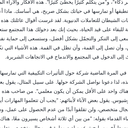
 ذكاء"، و"من يتكلم كثيرًا يخطئ كثيرًا". هذه الأفكار والآراء ا
طبقها أو تمارسها في حياتك بشكل صريح، هي أساسك. ماذا أعن
ت الشيطان للتعاملات الدنيوية. لقد غرست أقوال عائلتك هذ
 للبقاء على قيد الحياة، بحيث إنك بعد دخولك هذا المجتمع ست
ى إلى التنكر والتجمّل بشكل أفضل، وستسعى إلى حماية نف
، وأن تصل إلى القمة، وأن تظل في القمة. هذه الأشياء التي تك
 إلى الدخول في المجتمع والاندماج في الاتجاهات الشريرة.
في المرة الماضية شركة حول التأثيرات التكييفية التي تمارسها ا
ه، لذا دعونا نواصل الشركة حولها. على سبيل المثال، يقول بعض
 هناك واحد على الأقل يمكن أن يكون معلمي". من صاحب هذه ال
شيوس. يقول بعض الآباء لأبنائهم: "يجب أن تتعلموا المهارات أي
ال متخصص، ولن تقلقوا أبدًا من عدم الحصول على عمل، و
اء القدماء بقوله: "من بين أي ثلاثة أشخاص يسيرون معًا، هنا
سط آخرين، ابحث عمن لديه مهارة في مجال متخصص. تعلمها س