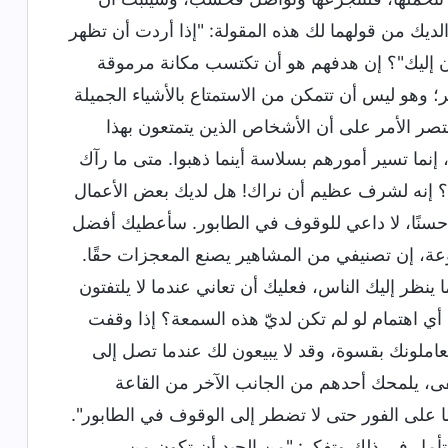
ديك من قولهما لك هذه المقولة: "إذا أردت أن تظهر
تون إليك"؟ إن هدفهم هو أن تكتسب مكانة مرموقة
ر؛ وهو ليس أن تتمكن من الاستمتاع بالأشياء الجميلة
تصر الأمر على أن الأشخاص الذين يتمتعون بهذا
إنما تسير أمورهم بسلاسة أينما ذهبوا. متى ما رآك
ك؟ إنه لشرف عظيم أن نراك! هل لديك بعض الأعمال
؟ حسنًا، لا داعي للوقوف في الطابور. سأعطيك أفضل
وعة، إن تصنيفي من المشاهير يصنع المعجزات حقًا.
نظر إليك الناس، فعليك أن تعاني عندما لا يلتفتون
 أي اهتمام لو لم تكن لديّ هذه السمعة؟ إذا وقفت
املونك بقسوة، وقد لا يبيعون لك عندما تصل إلى
ى، يلمحك أحدهم من الجانب الآخر من القاعة
ًا على الفور حتى لا تضطر إلى الوقوف في الطابور".
. تتأمل في ذلك وتفكر: "من الجيد أن تكون من