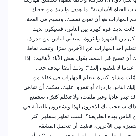
ت الحياة الأساسية". ما هدف والديك من جعلك
تعلم المهارات هو أن تقوي نفسك، وتصبح في القمة،
ذا كانت لديك قوة كبيرة بين الناس، فسيكون لديك
ل من الشهرة والثروة، سيعلِّي الناس من قدرك.
تعلم أخذ المهارات عن الآخرين سرًا، وتتعلم نقاط
أن تصبح في القمة. يقول بعض الآباء لأبنائهم: "إذا
ندما لا يلتفتون إليك"؛ وذلك أيضًا بهدف جعل
حمّلتَ مشاق كبيرة لتتعلم المهارات في غفلة من
ليك الناس بازدراء أو تنمروا عليك، يمكنك أن تتباهى
بدو عاديًا وغير ملفت، ولا تتكلم كثيرًا، ستتمتع
لذلك سيعجب بك الآخرون لهذا ويشعرون بالضآلة في
 الناس بهذه الطريقة؟ ألست تظهر بمظهر أكثر
متميزة بين الآخرين، فعليك أن تتحمل المشقة
لتي تتحملها، فلتتجرعها وتواصل فحسب، وسيثبُت أن