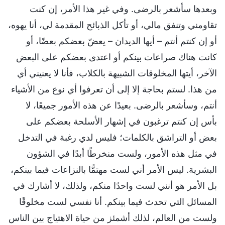
وبعدها سأشعر بالرضى. وفي غير هذا الأمر، إن كنت
تقاومني وتنفق مالي، أو تأكل الذبائح المقدمة لي، أنا يهوه،
أو إن كنتم أنتم – أيها الديدان – يعضّ بعضكم بعضًا، أو
كانت هناك صراعات بينكم أو اعتدى بعضكم على البعض
الآخر، أيتها المخلوقات الشبيهة بالكلاب، فأنا لا يعنيني أي
من هذا. لستم بحاجة إلا إلى أن تعرفوا أي نوع من الأشياء
أنتم، وسأشعر بالرضى. بعيدًا عن هذه الأمور جميعًا، لا
بأس إن كنتم ترغبون في إشهار الأسلحة بعضكم على
بعض أو التراشق بالكلمات؛ فليس لدي رغبة في التدخل
في مثل هذه الأمور، ولست منخرطًا أبدًا في الشؤون
البشرية. ليس الأمر أني لست مهتمًّا بالنزاعات فيما بينكم،
بل الأمر هو أنني لست واحدًا منكم، ولذلك، لا أشارك في
المسائل التي تحدث فيما بينكم. أنا نفسي لست مخلوقًا
ولست من العالم، لذلك أشمئز من حياة الاهتياج بين الناس