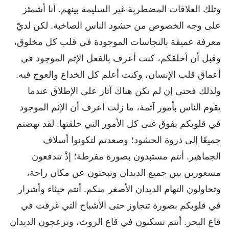
وتلك العلاقات المضطربة غير السليمة بينهم. أنا أشمئز
على وجه الخصوص من حشود الناس الصاخبة. لكن لديّ
معرفة عميقة بالنجاسات الموجودة في قلب كل مخلوق،
وقبل أن أخلقكم، كنت أعرف بالفعل الإثم الموجود في
أعماق قلب الإنسان، وكنت أعلم كل الخداع والعوج فيه.
ولذلك فحتى إن لم تكن هناك آثار على الإطلاق عندما
يقوم الناس بأمور آثمة، ما زلت أعرف أن الإثم الموجود
في قلوبكم يفوق غنى كل الأمور التي خلقتها. لقد نهضتم
جميعًا إلى ذروة الحشود؛ وصعدتم لتكونوا أسلاف
الجماهير. أنتم مستبدون بصورة مفرطة؛ إذْ تندفعون
مسعورين بين جميع الديدان وتبحثون عن مكان راحة،
وتحاولون التهام الديدان الأصغر منكم. أنتم خبثاء وأشرار
في قلوبكم بصورة تتجاوز حتى الأشباح التي غرقت في
قاع البحر. أنتم تسكنون في قاع الروث، وتزعجون الديدان