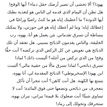
يهوذا؟ ألا تخشى أن تصير أرضك حقل دماء؟ أيها الوقح!
هل تظن أن اليمام الذي قدمه لي الناس هو لتغذية بطنك
أيها الدودة؟ ما أعطيتك إياه هو ما كنتُ راضيًا وراغبًا في
إعطائك إياه؛ وما لم أعطك إياه هو في حوزتي، ولا يمكنك
ببساطة أن تسرق تقدماتي. مَن يعمل هو أنا، يهوه، رب
الخليقة، والناس يقدمون الذبائح بسببي. هل تعتقد أن تلك
الذبائح هي تعويض عن كل الركض الذي تركضه؟ أنت حقًّا
وقح! من الذي تركض من أجله؟ أليست ذاتك؟ لماذا
تسرق ذبائحي؟ لماذا تسرق مالًا من حقيبة مالي؟ ألست
ابن يهوذا الإسخريوطي؟ الذبائح المقدمة لي، أنا يهوه،
يتمتع بها الكهنة. هل أنت كاهن؟ أنت تتجرأ أن تأكل
بتعجرف من ذبائحي وتضعها حتى فوق المائدة؛ أنت لا
تساوي شيئًا! أنت صعلوك بلا قيمة! نيراني، نيران يهوه،
ستحرقك وتحولك إلى رماد!