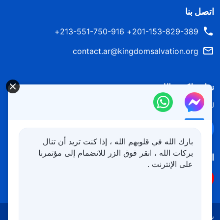
اتصل بنا
201-153-829-389+ 213-551-750-916+
contact.ar@kingdomsalvation.org
نزل ملكوت الله.
لقد نزلت المملكة بالفعل إلى الأرض! هل تريد دخوله؟
اعرف المزيد
تواصل معنا عبر Messenger
بارك الله في قلوبهم الله ، إذا كنت تريد أن تنال
بركات الله ، انقر فوق الزر للانضمام إلى مؤتمرنا
اتبعنا
على الإنترنت .
شروط الاستخدام
الخصوصية
شكر وتقدير