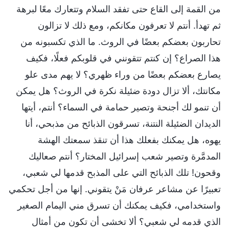
من القمة إلى القاع حتى تفقد السلام وتتعارك معًا لبرهة
ثم تهدأ. أنتم لا تعرفون مكانكم، ومع ذلك لا تزالون
تحاربون بعضكم بعضًا في الروث. ما الذي تكسبونه من
هذا الصراع؟ إن كنتم تتقونني في قلوبكم فعلًا، فكيف
يصارع بعضكم بعضًا من وراء ظهري؟ لا يهم مدى علو
مكانتك، ألا تزال دودة ضئيلة نكرة في الروث؟ هل يمكن
أن تنمو لك أجنحة وتصير حمامة في السماء؟ أنتم، أيتها
الديدان الضئيلة النتنة، تسرقون الذبائح من مذبحي، أنا
يهوه، هل يمكنك بفعلك هذا أن تنقذ سمعتك الهشة
المدمَّرة وتصير شعب إسرائيل المختار؟ أنتم صعاليك
وقحون! تلك الذبائح التي على المذبح قدمها لي شعبي،
تعبيرًا عن مشاعر عرفان مَنْ يتقوني. إنها من أجل تحكمي
واستخدامي، فكيف يمكنك أن تسرق مني اليمام الصغير
الذي قدمه لي شعبي؟ ألا تخشى أن تكون من أمثال