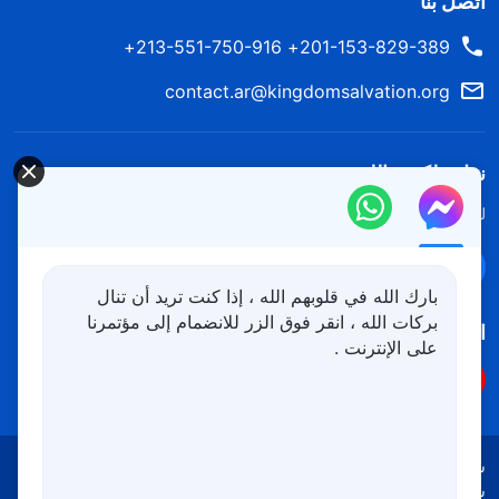
اتصل بنا
201-153-829-389+ 213-551-750-916+
contact.ar@kingdomsalvation.org
نزل ملكوت الله.
لقد نزلت المملكة بالفعل إلى الأرض! هل تريد دخوله؟
اعرف المزيد
تواصل معنا عبر Messenger
بارك الله في قلوبهم الله ، إذا كنت تريد أن تنال
بركات الله ، انقر فوق الزر للانضمام إلى مؤتمرنا
اتبعنا
على الإنترنت .
شروط الاستخدام
الخصوصية
شكر وتقدير
سياسة ملفات تعريف الارتباط