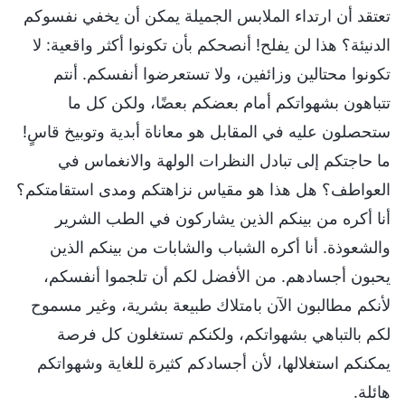
تعتقد أن ارتداء الملابس الجميلة يمكن أن يخفي نفسوكم
الدنيئة؟ هذا لن يفلح! أنصحكم بأن تكونوا أكثر واقعية: لا
تكونوا محتالين وزائفين، ولا تستعرضوا أنفسكم. أنتم
تتباهون بشهواتكم أمام بعضكم بعضًا، ولكن كل ما
ستحصلون عليه في المقابل هو معاناة أبدية وتوبيخ قاسٍ!
ما حاجتكم إلى تبادل النظرات الولهة والانغماس في
العواطف؟ هل هذا هو مقياس نزاهتكم ومدى استقامتكم؟
أنا أكره من بينكم الذين يشاركون في الطب الشرير
والشعوذة. أنا أكره الشباب والشابات من بينكم الذين
يحبون أجسادهم. من الأفضل لكم أن تلجموا أنفسكم،
لأنكم مطالبون الآن بامتلاك طبيعة بشرية، وغير مسموح
لكم بالتباهي بشهواتكم، ولكنكم تستغلون كل فرصة
يمكنكم استغلالها، لأن أجسادكم كثيرة للغاية وشهواتكم
هائلة.