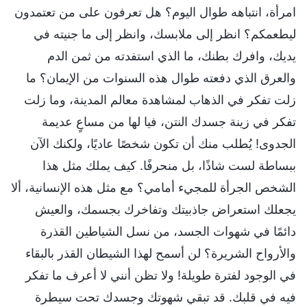
امرأة، انتباهه طوال اليوم؟ هل تعرفون على من تعتمدون
ليطعمكم؟ انظر إلى ملابسك، وانظر إلى ما جنيته في
يديك، وافرك بطنك، ما الذي استفدته من ثمن الدم
والعرق الذي دفعته طوال هذه السنوات من الإيمان؟ ما
زلت تفكر في الذهاب لمشاهدة معالم المدينة، وما زلت
تفكر في زينة جسدك النتن، فيا لها من مساعٍ عديمة
الجدوى! يُطلب منك أن تكون شخصًا عاديًا، ولكنك الآن
ببساطة لست شاذًا، بل منحرفًا. كيف يملك مثل هذا
الشخص الجرأة للمجيء أمامي؟ مع مثل هذه الإنسانية، ألا
يجعلك استعراض جاذبيتك وتفاخرك بجسمك، والعيش
دائمًا في شهوات الجسد، من نسل الشياطين القذرة
والأرواح الشريرة؟ لن أسمح لهذا الشيطان القذر بالبقاء
في الوجود لفترة طويلة! ولا تظن أنني لا أعرف ما تفكر
فيه في قلبك. قد تبقي شهوتك وجسدك تحت سيطرة