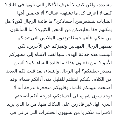
مشددة، ولكن كيف لا أعرف الأفكار التي تأويها في قلبك؟
كيف لا أعرف كل ما تشتهيه عيناك؟ ألا تتجملن أيتها
الشابات لتستعرضن أجسادكن؟ ما فائدة الرجال لكن؟ هل
يمكنهم حقا تخليصكن من المحن الكثيرة؟ أما المتأنقون
من بينكم، فأنتم جميعًا ترتدون الملابس التي تبديكم
بمظهر الرجال المهذبين وتميزكم عن الآخرين، لكن
أليست هذه خدعة الهدف منها لفت الانتباه إلى مظهركم
الأنيق؟ لمن تفعلون هذا؟ ما فائدة النساء لكم؟ ألسن
مصدر خطيتكم؟ أيها الرجال والنساء، لقد قلت لكم العديد
من الكلام، لكنكم امتثلتم للقليل منه. آذانكم صماء، وقد
أصبحت عيونكم قاتمة، وقلوبكم متحجرة لدرجة أنه لا
توجد سوى شهوة في أجسادكم، لدرجة أنكم أصبحتم
أسرى لها، غير قادرين على الفكاك منها. من ذا الذي يريد
الاقتراب منكم يا من تشبهون الحشرات التي ترعى في