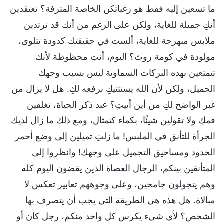
ما تسعين إليه فقط هو رغباتكن الخاصة المترفة؟ تعتقدين
أنكِ جميلة للغاية، ولكن على الرغم من أنك قد ترتدين
ملابس مبهرجة للغاية، ألست في حقيقتك كدودة تتلوى،
مولودة في كومة روث؟ اليوم، أنتِ محظوظة لأنك
تتمتعين بهذه البركات السماوية ليس بسبب وجهك
الجميل، ولكن لأن الله يستثنيكِ برفعه لكِ. هل لا يزال من
غير الواضح لكِ من أين أتيتِ؟ عند ذكر الحياة، تغلقين
فمكِ ولا تقولين شيئًا، بكماء كتمثال، ومع ذلك ما زال لديك
الجرأة للتأنق في الملبس! ما زلتِ تميلين إلى وضع أحمر
الخدود ومساحيق التجميل على وجهك! وانظروا إلى
المتأنقين بينكم، الرجال العصاة الذين يقضون اليوم كله
وهم يتجولون جامحين، وعلى وجوههم تعابير تعكس لا
مبالاة. هل هذه هي الطريقة التي يجب أن يتصرف بها
الشخص؟ لأي شيء يكرس كل واحد منكم، رجل كان أو