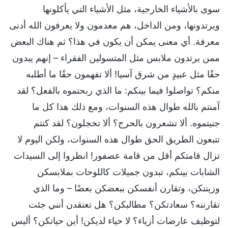
سوى بالأشياء الخارجية، مثل الأشياء التي يأكلونها
ويرتدونها، ومن الداخل، هم معدمون ولا يعرفون الله أدنى
معرفة. أي معنى يمكن أن يكون في هذا؟ ثم هناك البعض
ممن يرتدون ملابس مثل المتسولين الفقراء – إنهم يبدون
حقًا مثل عبيدٍ من شرق آسيا! ألا تفهمون حقًا ما أطلبه
منكم؟ تواصلوا فيما بينكم: ما الذي ربحتموه بالفعل؟ لقد
آمنتم بالله طوال هذه السنوات، ومع ذلك هذا كل ما
جنيتموه. ألا تشعرون بالحرج؟ ألا تخجلون؟ لقد كنتم
تتبعون الطريق الحق طوال هذه السنوات، ولكن اليوم لا
تزال قامتكم أقل من قامة عصفور! انظروا إلى السيدات
الشابات بينكم، تبدون جميلات كاللوحات بملابسكن
وزينتكن، وتقارن أنفسكن ببعضكن بعضًا – وما الذي
تقارننه؟ سعادتكن؟ مطالبكن؟ هل تعتقدن أنني جئت
لتوظيف عارضات أزياء؟ لا حياء لديكن! أين حياتكن؟ أليس