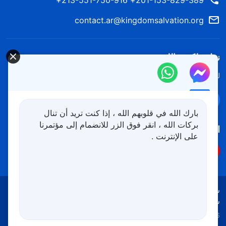
contact.ar@kingdomsalvation.org
نزل ملكوت الله.
لقد نزلت المملكة بالفعل إلى الأرض! هل تريد دخوله؟
اعرف المزيد
تواصل معنا عبر Messenger
بارك الله في قلوبهم الله ، إذا كنت تريد أن تنال
بركات الله ، انقر فوق الزر للانضمام إلى مؤتمرنا
اتبعنا
على الإنترنت .
شروط الاستخدام
الخصوصية
شكر وتقدير
سياسة ملفات تعريف الارتباط
Copyright © 2026
كنيسة الله القدير
جميع الحقوق محفوظة