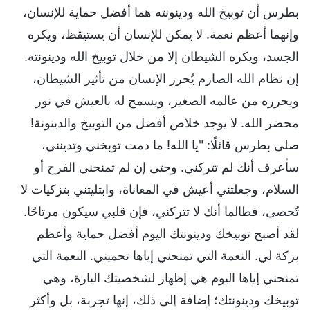
بطرس أن توبيخ الله ودينونته هما أفضل حماية للإنسان،
وإنهما أعظم نعمة. لا يمكن للإنسان أن يستيقظ، ويكره
الجسد، ويكره الشيطان إلا من خلال توبيخ الله ودينونته.
إن نظام الله الصارم يُحرر الإنسان من تأثير الشيطان،
ويحرره من عالمه الصغير، ويسمح له بالعيش في نور
محضر الله. لا يوجد خلاص أفضل من التوبيخ والدينونة!
صلى بطرس قائلًا: "يا الله! ما دمت توبخني وتدينني،
سأعرف أنك لم تتركني. وحتى إن لم تمنحني الفرح أو
السلام، وجعلتني أعيش في المعاناة، وابتليتني بتزكيات لا
تُحصى، فطالما أنك لا تتركني، فإن قلبي سيكون مرتاحًا.
لقد أصبح توبيخك ودينونتك اليوم أفضل حماية وأعظم
بركة لي. النعمة التي تمنحني إياها تحميني. النعمة التي
تمنحني إياها اليوم هي إظهار لشخصيتك البارة، وهي
توبيخك ودينونتك؛ إضافة إلى ذلك، إنها تجربة، بل وأكثر