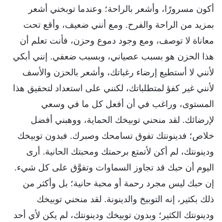
أكون مسرورًا، وأشعر بالراحة؛ وعندما توبخني أشعر
بمزيد من الراحة والفرح. ومع أنني ضعيف، وأقع تحت
معاناة لا توصف، ومع وجود دموع وحزن، فأنت تعلم أن
هذا الحزن هو بسبب عصياني، وبسبب ضعفي. إنني أبكي
لأنني لا أستطيع إرضاء رغباتك، وأشعر بالحزن والأسف
لأنني غير كفؤ لمتطلباتك، لكنني على استعداد لتحقيق هذا
المستوى، وراغب في أن أفعل كل ما في وسعي
لإرضائك. لقد منحني توبيخك الحماية، ووهبني أفضل
خلاص؛ فدينونتك تفوق تسامحك وصبرك. فبدون توبيخك
ودينونتك، لم أكن لأتمتع برحمتك ومحبتك الحانية. أرى
اليوم أن حبك قد تجاوز السماوات وتفوَّق على كل شيء.
إن حبك ليس مجرد رحمة أو محبة حانية؛ بل وأكثر من
ذلك بكثير، إنه التوبيخ والدينونة. لقد منحني توبيخك
ودينونتك الكثير؛ وبدون توبيخك ودينونتك، لم يكن لأي أحد