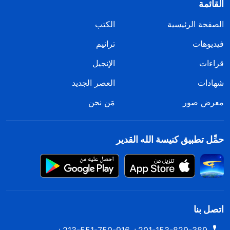
القائمة
الصفحة الرئيسية
الكتب
فيديوهات
ترانيم
قراءات
الإنجيل
شهادات
العصر الجديد
معرض صور
مَن نحن
حمِّل تطبيق كنيسة الله القدير
اتصل بنا
201-153-829-389+ 213-551-750-916+