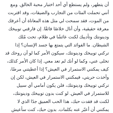
أن يتطهر، ولم يستطع أي أحد اختبار محبة الخالق. ومع
أنني تحملت المئات من التجارب والضيقات، وقد اقتربت
من الموت، فقد سمحت لي مثل هذه المعاناة أن أعرفك
معرفة حقيقية، وأن أنال خلاصًا فائقًا. إن فارقني توبيخك
ودينونتك وتأديبك لكنت عائشًا في ظلام، تحت مُلك
الشيطان. ما الفوائد التي يتمتع بها جسد الإنسان؟ إذا
تركني توبيخك ودينونتك، سيكون الأمر كما لو أن روحك قد
تخلى عني، وكما لو أنك لم تعد معي. إذا كان الأمر كذلك،
كيف يمكنني الاستمرار في العيش؟ إذا أعطيتني مرضًا،
وأخذت حريتي، فيمكنني الاستمرار في العيش، لكن إن
تركني توبيخك ودينونتك، فلن يكون أمامي أي سبيل
للاستمرار في العيش. لو كنت بدون توبيخك ودينونتك،
لكنت قد فقدت حبك، هذا الحب العميق جدًا الذي لا
يمكنني أن أعبّر عنه بكلمات. بدون حبك، كنت سأعيش