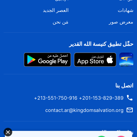
شهادات
العصر الجديد
معرض صور
مَن نحن
حمِّل تطبيق كنيسة الله القدير
اتصل بنا
201-153-829-389+ 213-551-750-916+
contact.ar@kingdomsalvation.org
نزل ملكوت الله.