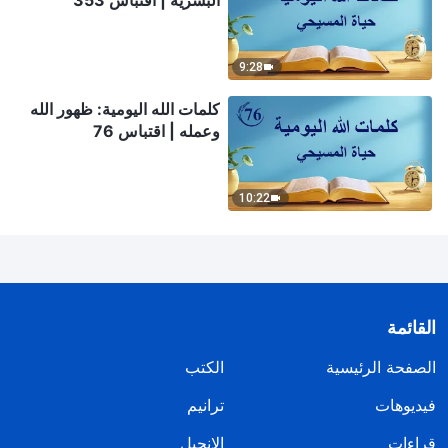
البشرية | اقتباس 353
9:28
كلمات الله اليومية: ظهور الله
وعمله | اقتباس 76
10:22
القائمة
الصفحة الرئيسية
الكتب
فيديوهات
ترانيم
قراءات
الإنجيل