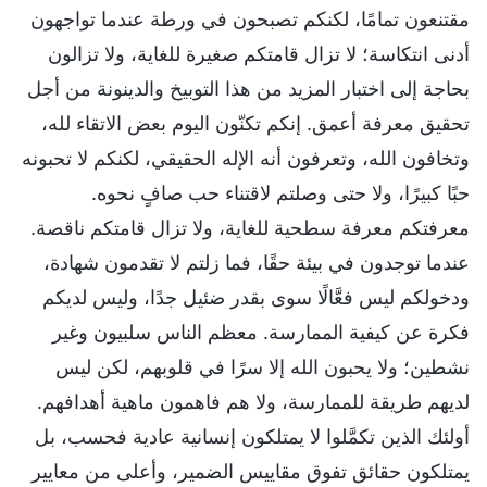
مقتنعون تمامًا، لكنكم تصبحون في ورطة عندما تواجهون
أدنى انتكاسة؛ لا تزال قامتكم صغيرة للغاية، ولا تزالون
بحاجة إلى اختبار المزيد من هذا التوبيخ والدينونة من أجل
تحقيق معرفة أعمق. إنكم تكنّون اليوم بعض الاتقاء لله،
وتخافون الله، وتعرفون أنه الإله الحقيقي، لكنكم لا تحبونه
حبًا كبيرًا، ولا حتى وصلتم لاقتناء حب صافٍ نحوه.
معرفتكم معرفة سطحية للغاية، ولا تزال قامتكم ناقصة.
عندما توجدون في بيئة حقًا، فما زلتم لا تقدمون شهادة،
ودخولكم ليس فعَّالًا سوى بقدر ضئيل جدًا، وليس لديكم
فكرة عن كيفية الممارسة. معظم الناس سلبيون وغير
نشطين؛ ولا يحبون الله إلا سرًا في قلوبهم، لكن ليس
لديهم طريقة للممارسة، ولا هم فاهمون ماهية أهدافهم.
أولئك الذين تكمَّلوا لا يمتلكون إنسانية عادية فحسب، بل
يمتلكون حقائق تفوق مقاييس الضمير، وأعلى من معايير