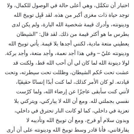
اختبار أن تتكمَّل، وهي أعلى حالة في الوصول للكمال، ولا
توجد حياة ذات مغزى أكبر من هذه. لقد قَبِل توبيخ الله
ودينونته، وأدرك قيمة شخصية الله البارة، ولم يكن لدى
بطرس ما هو أكثر قيمة من ذلك. لقد قال: "الشيطان
يعطيني متعة مادية، لكنني أجدها بلا قيمة. يأتي توبيخ الله
ودينونته عليّ – وفي هذا أجد نعمة، وأجد متعة، وأجد بركة.
لولا دينونة الله لما كان لي أن أحب الله قط، ولكنت قد
عشت تحت حُكم الشيطان، وظللت تحت سيطرته، وتحت
قيادته. لو كان الأمر كذلك، لما كنت أبدًا إنسانًا حقيقيًا،
لأنني كنت سأبقى عاجزًا عن إرضاء الله، ولما كرّست
نفسي بجملتي لله. ومع أن الله لا يباركني، ويتركني بلا
تعزية في داخلي، كما لو كانت النار تحترق في داخلي،
وبدون سلام أو فرح، ومع أن توبيخ الله وتأديبه لا
يفارقانني، فأنا قادر وسط توبيخ الله ودينونته على أن أرى