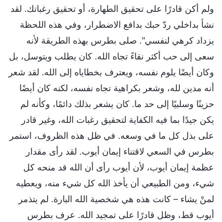
ولم أكن قادرًا على تحقيق الطهارة، أو تحقيق رغباتك. لقد
نشأ بداخلي ردّ حبك بدافع الاضطرار، وفي هذه اللحظة
يزداد كرهي لنفسي". صلى بطرس بهذه الطريقة لأنه
سعى إلى حب أكثر نقاءً تجاه الله. كان يطلب ويتوسل، بل
وكان أيضًا يلوم نفسه، ويعترف بخطاياه إلى الله. لقد شعر
أنه مدين لله، وشعر بكراهية تجاه نفسه، لكنه كان أيضًا
حزينًا وسلبيًا إلى حد ما. كان يشعر بذلك دائمًا، وكأنه لم
يكن جيدًا بما فيه الكفاية لتحقيق رغبات الله، وغير قادر
على بذل كل ما في وسعه. في ظل هذه الظروف، استمر
بطرس في السعي لاقتناء إيمان أيوب. لقد رأى مقدار
عظمة إيمان أيوب، لأن أيوب رأى أن الله قد منحه كل
شيء، ومن الطبيعي أن يأخذ الله كل شيء منه، ويعطيه
لمنْ يشاء – كانت هذه هي شخصية الله البارة. لم يتذمر
أيوب قط، وظل قادرًا على تمجيد الله. عرف بطرس