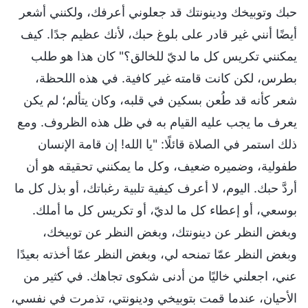
حبك وتوبيخك ودينونتك قد جعلوني أعرفك، ولكنني أشعر
أيضًا أنني غير قادر على بلوغ حبك، لأنك عظيم جدًا. كيف
يمكنني تكريس كل ما لديّ للخالق؟" كان هذا هو طلب
بطرس، لكن كانت قامته غير كافية. في هذه اللحظة،
شعر كأنه قد طُعن بسكين في قلبه، وكان يتألم؛ لم يكن
يعرف ما يجب عليه القيام به في ظل هذه الظروف. ومع
ذلك استمر في الصلاة قائلًا: "يا الله! إن قامة الإنسان
طفولية، وضميره ضعيف، وكل ما يمكنني تحقيقه هو أن
أردَّ حبك. اليوم، لا أعرف كيفية تلبية رغباتك، أو بذل كل ما
بوسعي، أو إعطاء كل ما لديّ، أو تكريس كل ما أملك.
وبغض النظر عن دينونتك، وبغض النظر عن توبيخك،
وبغض النظر عمّا تمنحه لي، وبغض النظر عمّا أخذته بعيدًا
عني، اجعلني خاليًا من أدنى شكوى تجاهك. في كثير من
الأحيان، عندما قمت بتوبيخي ودينونتي، تذمرت في نفسي،