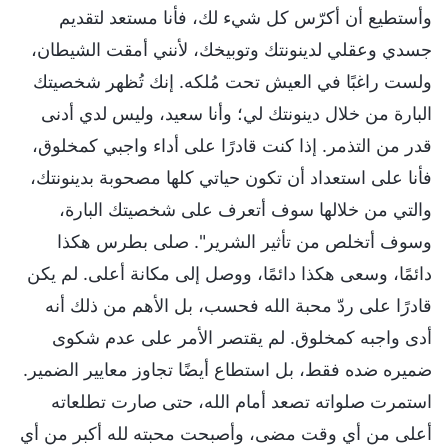
وأستطيع أن أكرّس كل شيء لك، فأنا مستعد لتقديم
جسدي وعقلي لدينونتك وتوبيخك، لأنني أمقت الشيطان،
ولست راغبًا في العيش تحت مُلكه. إنك تُظهر شخصيتك
البارة من خلال دينونتك لي؛ وأنا سعيد، وليس لدي أدنى
قدر من التذمر. إذا كنت قادرًا على أداء واجبي كمخلوق،
فأنا على استعداد أن تكون حياتي كلها مصحوبة بدينونتك،
والتي من خلالها سوف أتعرف على شخصيتك البارة،
وسوف أتخلص من تأثير الشرير". صلى بطرس هكذا
دائمًا، وسعى هكذا دائمًا، ووصل إلى مكانة أعلى. لم يكن
قادرًا على ردّ محبة الله فحسب، بل الأهم من ذلك أنه
أدى واجبه كمخلوق. لم يقتصر الأمر على عدم شكوى
ضميره ضده فقط، بل استطاع أيضًا تجاوز معايير الضمير.
استمرت صلواته تصعد أمام الله، حتى صارت تطلعاته
أعلى من أي وقت مضى، وأصبحت محبته لله أكبر من أي