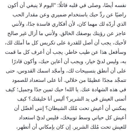
نفسه أيضًا، وصلى في قلبه قائلًا: "اليوم لا ينبغي أن أكون
راضيًا عن ردِّ حبك باستخدام ضميري وعن مقدار الحب
الذي أردّه لك مهما كان، لأن أفكاري فاسدة جدًا، ولأنني
عاجز عن رؤيتك بوصفك الخالق. ولأنني ما أزال غير صالح
لأحبك، يجب أن أصل للقدرة على تكريس كل ما أملك لك،
وسأفعل هذا عن طيب خاطر. يجب أن أعرف كل ما قمت
به، وليس لديّ خيار، ويجب أن أعاين حبك، وأكون قادرًا
على أن أنطق بتسبيحات لك، وأمجّد اسمك القدوس، حتى
تتمجَّد مجدًا عظيمًا من خلالي. أنا على استعداد للصمود
في هذه الشهادة عنك. يا الله! حبك ثمين جدًا وجميل؛ كيف
أتمنى العيش في يد الشرير؟ أليس أنا خليقتك؟ كيف
يمكنني أن أعيش تحت مُلك الشيطان؟ إنني أفضّل أن
أعيش كل حياتي وسط توبيخك، فليس لديّ استعداد
للعيش تحت مُلك الشرير. إن كان بإمكاني أن أتطهر،