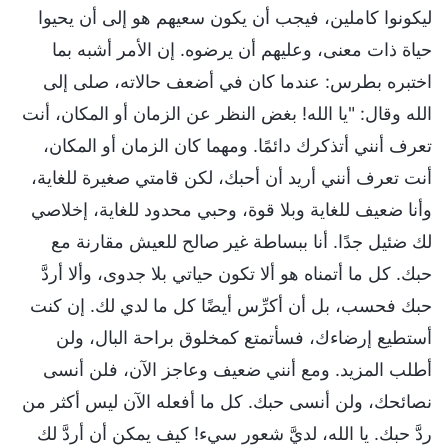
ليكونوا كاملين، فيجب أن يكون سعيهم هو إلى أن يحيوا
حياة ذات معنى، وعليهم أن يرضوه. إن الأمر أشبه بما
اختبره بطرس: عندما كان في أضعف حالاته، صلى إلى
الله وقال: "يا الله! بغض النظر عن الزمان أو المكان، أنت
تعرف أنني أتذكرك دائمًا. ومهما كان الزمان أو المكان،
أنت تعرف أنني أريد أن أحبك، لكن قامتي صغيرة للغاية،
وأنا ضعيف للغاية وبلا قوة، وحبي محدود للغاية، إخلاصي
لك ضئيل جدًا. أنا ببساطة غير صالح للعيش مقارنة مع
حبك. كل ما أتمناه هو ألا تكون حياتي بلا جدوى، وألا أردَّ
حبك فحسب، بل أن أكرِّس أيضًا كل ما لدي لك. إن كنت
أستطيع إرضاءك، فسأتمتع كمخلوق براحة البال، ولن
أطلب المزيد. ومع أنني ضعيف وعاجز الآن، فلن أنسى
نصائحك، ولن أنسى حبك. كل ما أفعله الآن ليس أكثر من
ردَّ حبك. يا الله، لديَّ شعور سيء! كيف يمكن أن أردَّ لك