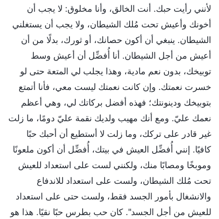
لأنني رأيت حبك. أنت الخالق، وأنا مخلوق: لا يجب أن
أخونك وأعيش تحت مُلك الشيطان، ولا يجب أن يستغلني
الشيطان. ينبغي أن أكون حصانك، أو ثورك، بدلًا من أن
أعيش من أجل الشيطان. أنا أُفضِّل أن أعيش وسط
توبيخك، بدون نعم مادية، وهذا يجلب لي المتعة حتى لو
خسرت نعمتك. وإن كانت نعمتك ليست معي، فأنا أتمتع
بتوبيخك ودينونتك؛ فهذه أفضل بركاتك لي، وهي أعظم
نعمك عليّ. ومع أنك مهيب ولديك نقمة عليّ دومًا، ما زلت
غير قادر على تركك، وما زلت لا أستطيع أن أحبك حبًا
كافيًا. إنني أُفضِّل العيش في بيتك، أُفضِّل أن أكون ملعونًا
وموبخًا ومصابًا منك، ولكنني لست على استعداد للعيش
تحت مُلك الشيطان، ولست على استعداد للاندفاع
والانشغال بأمور الجسد فقط، ولست حتى على استعداد
للعيش من أجل الجسد". كان حب بطرس حبًا نقيًا. هذا هو