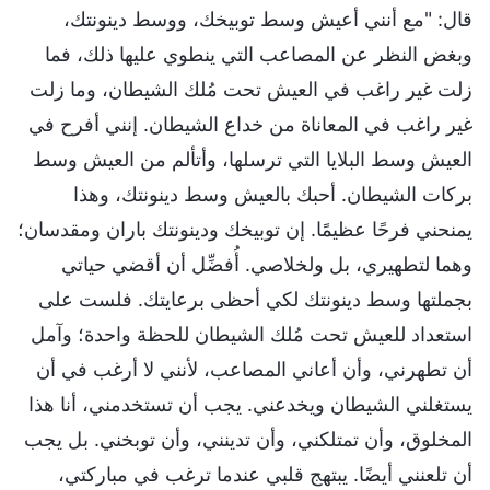
قال: "مع أنني أعيش وسط توبيخك، ووسط دينونتك،
وبغض النظر عن المصاعب التي ينطوي عليها ذلك، فما
زلت غير راغب في العيش تحت مُلك الشيطان، وما زلت
غير راغب في المعاناة من خداع الشيطان. إنني أفرح في
العيش وسط البلايا التي ترسلها، وأتألم من العيش وسط
بركات الشيطان. أحبك بالعيش وسط دينونتك، وهذا
يمنحني فرحًا عظيمًا. إن توبيخك ودينونتك باران ومقدسان؛
وهما لتطهيري، بل ولخلاصي. أُفضِّل أن أقضي حياتي
بجملتها وسط دينونتك لكي أحظى برعايتك. فلست على
استعداد للعيش تحت مُلك الشيطان للحظة واحدة؛ وآمل
أن تطهرني، وأن أعاني المصاعب، لأنني لا أرغب في أن
يستغلني الشيطان ويخدعني. يجب أن تستخدمني، أنا هذا
المخلوق، وأن تمتلكني، وأن تدينني، وأن توبخني. بل يجب
أن تلعنني أيضًا. يبتهج قلبي عندما ترغب في مباركتي،