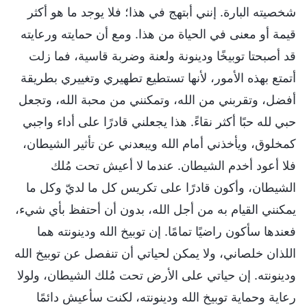
شخصيته البارة. إنني أبتهج في هذا؛ فلا يوجد ما هو أكثر
قيمة أو معنى في الحياة من هذا. ومع أن حمايته ورعايته
قد أصبحتا توبيخًا ودينونة ولعنة وضربة قاسية، فما زلت
أتمتع بهذه الأمور، لأنها تستطيع تطهيري وتغييري بطريقة
أفضل، وتقربني من الله، وتمكنني من محبة الله، وتجعل
حبي لله حبًا أكثر نقاءً. هذا يجعلني قادرًا على أداء واجبي
كمخلوق، ويأخذني أمام الله ويبعدني عن تأثير الشيطان،
فلا أعود أخدم الشيطان. عندما لا أعيش تحت مُلك
الشيطان، وأكون قادرًا على تكريس كل ما لديّ وكل ما
يمكنني القيام به من أجل الله، بدون أن أحتفظ بأي شيء،
فعندها سأكون راضيًا تمامًا. إن توبيخ الله ودينونته هما
اللذان خلصاني، ولا يمكن لحياتي أن تنفصل عن توبيخ الله
ودينونته. إن حياتي على الأرض تحت مُلك الشيطان، ولولا
رعاية وحماية توبيخ الله ودينونته، لكنت سأعيش دائمًا