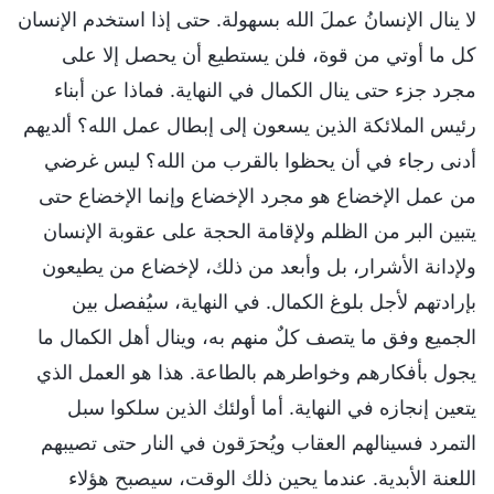
لا ينال الإنسانُ عملَ الله بسهولة. حتى إذا استخدم الإنسان
كل ما أوتي من قوة، فلن يستطيع أن يحصل إلا على
مجرد جزء حتى ينال الكمال في النهاية. فماذا عن أبناء
رئيس الملائكة الذين يسعون إلى إبطال عمل الله؟ ألديهم
أدنى رجاء في أن يحظوا بالقرب من الله؟ ليس غرضي
من عمل الإخضاع هو مجرد الإخضاع وإنما الإخضاع حتى
يتبين البر من الظلم ولإقامة الحجة على عقوبة الإنسان
ولإدانة الأشرار، بل وأبعد من ذلك، لإخضاع من يطيعون
بإرادتهم لأجل بلوغ الكمال. في النهاية، سيُفصل بين
الجميع وفق ما يتصف كلٌ منهم به، وينال أهل الكمال ما
يجول بأفكارهم وخواطرهم بالطاعة. هذا هو العمل الذي
يتعين إنجازه في النهاية. أما أولئك الذين سلكوا سبل
التمرد فسينالهم العقاب ويُحرَقون في النار حتى تصيبهم
اللعنة الأبدية. عندما يحين ذلك الوقت، سيصبح هؤلاء