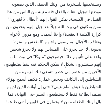
ويستخدمها للسخرية من أولئك الحمقى الذين يضعونه
موضع التبجيل. هناك بالفعل فئة معينة من الناس من هذا
القبيل في الكنيسة. يمكن القول إنهم "أبطال لا يُقهرون"
ممن يمكثون في بيت الله جيلاً بعد جيل. إنهم يتخذون من
كرازة الكلمة (العقيدة) واجبًا أسمى. ومع مرور الأعوام
وتعاقب الأجيال، يمارسون واجبهم "المقدس والمنزه"
بحيوية. لا أحد يجرؤ على المساس بهم ولا يجرؤ شخص
واحد على تأنيبهم علنًا. فيصبحون "ملوكًا" في بيت الله،
إنهم يستشرون بشكلٍ لا يمكن التحكم فيه بينما يضطهدون
الآخرين من عصر إلى عصر. تسعى تلك الزمرة من
الشياطين إلى التكاتف ودحض عملي؛ فكيف أسمح لهؤلاء
الشياطين بالعيش أمام عيني؟ حتى إن أولئك الذين لديهم
نصف الطاعة فقط لا يستطيعون السير حتى النهاية، فما
بال أولئك الطغاة ممن لا يحملون في قلوبهم أدنى طاعة!