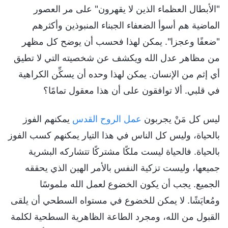
"الأبطال العظماء الذين لا يقهرون" على مر العصور
الماضية هم أسوأ الضعفاء الجبناء المنبوذين وأكثرهم
"ضعفًا وعجزا". يمكن لهذا فحسب أن يوضح كل مظهر
من مظاهر عدل الله ويكشف عن شخصيته التي لا تطيق
أي إثم من الإنسان. يمكن لهذا وحده أن يسكِّن الكراهية
في قلبي. ألا توافقون على أن هذا معقول تمامًا؟
ليس كل مَنْ يجربون
عمل الروح القدس
يمكنهم الفوز
بالحياة، وليس كل الناس في هذا التيار يمكنهم كسب الفوز
بالحياة. فالحياة ليست ملكًا مشتركًا تتشاركه البشرية
جميعها، وليست تزكية النفس بالأمر الهين الذي يحققه
الجميع. يجب أن يكون الخضوع لعمل الله ملموسًا
ومُعايَشًا. لا يمكن للخضوع في مستواه السطحي أن يلقى
القبول من الله، ومجرد الطاعة الظاهرية السطحية لكلمة