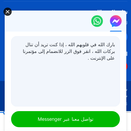
نزل ملكوت الله.
لقد نزلت المملكة بالفعل إلى الأرض! هل تريد دخوله؟
اعرف المزيد
تواصل معنا عبر Messenger
بارك الله في قلوبهم الله ، إذا كنت تريد أن تنال
بركات الله ، انقر فوق الزر للانضمام إلى مؤتمرنا
اتبعنا
على الإنترنت .
شروط الاستخدام
الخصوصية
شكر وتقدير
سياسة ملفات تعريف الارتباط
Copyright © 2026
كنيسة الله القدير
جميع الحقوق محفوظة
كلمات الله اليومية: الدخول إلى الحياة | اقتباس 487
تواصل معنا عبر Messenger
00:18
11:41