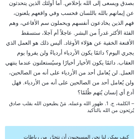
بصدق ويسعى إلى الله بإخلاص. أما أولئك الذين يتحدثون
عن إيمانهم بالله باللسان فحسب وفي واقعهم يلعنون،
فهم الذين يخادعون أنفسهم ويحملون سم الأفاعي، وهم
الفئة الأكثر غدراً من البشر. عاجلاً أم آجلا، ستسقط
الأقنعة الخفية عن هؤلاء الأوغاد. أليس ذلك هو العمل الذي
يجري اليوم؟ دائمًا يكون الأردياء أردياءً ولن يفروا يوم
العقاب. دائمًا يكون الأخيار أخيارًا وسيُستعلنون عندما ينتهي
العمل. لن يُعامل أحد من الأردياء على أنه من الصالحين،
ولن يُعامل أحد من الصالحين على أنه من الأردياء. فهل
أدع أي إنسان يُتهم ظُلمًا؟
– الكلمة، ج. 1. ظهور الله وعمله. مَنْ يطيعون الله بقلب صادق
يُربَحون من الله بالتأكيد
كيف يمكن لنا نحن المسيحيون أن نتحرَّر من رباطات