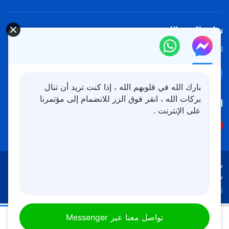
نزل ملكوت الله.
لقد نزلت المملكة بالفعل إلى الأرض! هل تريد دخوله؟
اعرف المزيد
تواصل معنا عبر Messenger
بارك الله في قلوبهم الله ، إذا كنت تريد أن تنال
بركات الله ، انقر فوق الزر للانضمام إلى مؤتمرنا
اتبعنا
على الإنترنت .
شروط الاستخدام
الخصوصية
شكر وتقدير
سياسة ملفات تعريف الارتباط
Copyright © 2026
كنيسة الله القدير
جميع الحقوق محفوظة
كلمات الله اليومية: الدخول إلى الحياة | اقتباس 461
تواصل معنا عبر Messenger
00:18
06:42