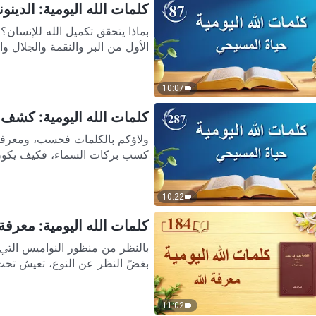
كلمات الله اليومية: الدينونة
بماذا يتحقق تكميل الله للإنسان؟
الأول من البر والنقمة والجلال والد
10:07
كلمات الله اليومية: كشف الم
ولاؤكم بالكلمات فحسب، ومعرف
كسب بركات السماء، فكيف يكون ش
10:22
كلمات الله اليومية: معرفة ال
بالنظر من منظور النواميس التي حدَّ
بغضّ النظر عن النوع، تعيش تحت أ
11:02