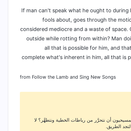
If man can't speak what he ought to during h
fools about, goes through the motio
considered mediocre and a waste of space. C
outside while rotting from within? Man doin
all that is possible for him, and tha
complete what's inherent in him, all that is 
from Follow the Lamb and Sing New Songs
سيحيون أن نتحرَّر من رباطات الخطية ونتطهَّر؟ لا
لتجد الطريق.