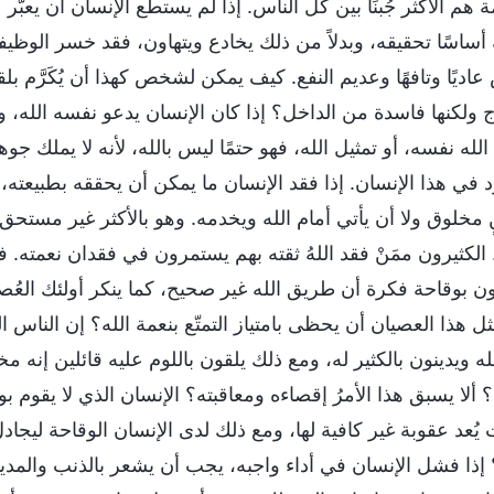
 هم الأكثر جُبنًا بين كل الناس. إذا لم يستطع الإنسان أن يعبّر 
 أساسًا تحقيقه، وبدلاً من ذلك يخادع ويتهاون، فقد خسر الوظيفة
 عاديًا وتافهًا وعديم النفع. كيف يمكن لشخص كهذا أن يُكَرَّ
ج ولكنها فاسدة من الداخل؟ إذا كان الإنسان يدعو نفسه الله، وه
لله نفسه، أو تمثيل الله، فهو حتمًا ليس بالله، لأنه لا يملك ج
في هذا الإنسان. إذا فقد الإنسان ما يمكن أن يحققه بطبيعته، فل
ٍ مخلوق ولا أن يأتي أمام الله ويخدمه. وهو بالأكثر غير مستح
ً. الكثيرون ممَنْ فقد اللهُ ثقته بهم يستمرون في فقدان نعمته.
جون بوقاحة فكرة أن طريق الله غير صحيح، كما ينكر أولئك العُ
 هذا العصيان أن يحظى بامتياز التمتّع بنعمة الله؟ إن الناس ال
له ويدينون بالكثير له، ومع ذلك يلقون باللوم عليه قائلين إنه 
َل؟ ألا يسبق هذا الأمرُ إقصاءه ومعاقبته؟ الإنسان الذي لا يقوم 
يُعد عقوبة غير كافية لها، ومع ذلك لدى الإنسان الوقاحة ليجادل
 إذا فشل الإنسان في أداء واجبه، يجب أن يشعر بالذنب والمد