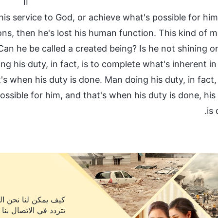
II
is service to God, or achieve what's possible for him
ns, then he's lost his human function. This kind of m
an he be called a created being? Is he not shining o
g his duty, in fact, is to complete what's inherent in
t's when his duty is done. Man doing his duty, in fact, 
possible for him, and that's when his duty is done, his
is 
كيف يمكن لنا نحن الم
تتردد في الاتصال بنا 