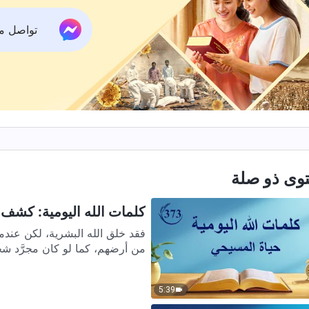
تواصل معنا ع
وى ذو صلة
كلمات الله اليومية: كشف فس
فقد خلق الله البشرية، لكن عندم
من أرضهم، كما لو كان مجرَّد ش
5:39