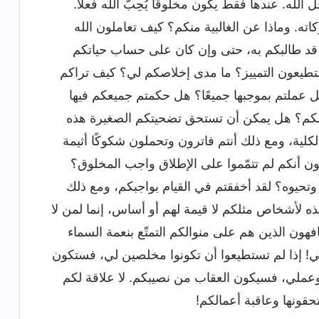
له. عندها فقط يكون مخلوقًا يُحِبّ الله فعلاً.
كاته. وماذا عن الغالبية منكم؟ كيف تعاملون الله
 قد طالبكم به، حتى وإن كان على حساب حياتكم
تطيعون التمييز؟ ما مدى إخلاصكم لي؟ كيف تراكم
 عملتم بموجبها جميعًا؟ هل حكمتم جميعكم فيها
عالكم؟ هل يمكن أن تستحق تضحيتكم الصغيرة هذه
كلية، ومع ذلك أنتم فاترون وتحملون شكوكًا أثيمة
ون أنكم لم تتمّموا على الإطلاق واجب المخلوق؟
ه وتحيوه؟ لقد أخفقتم في القيام بواجبكم، ومع ذلك
هذه لأشخاص مثلكم لا قيمة لهم أو أساس، إنما لمن لا
هون الذين هم على منوالكم التمتّع بنعمة السماء
اهي! إذا لم تستطيعوا أن تكونوا مخلصين لي، فستكون
وعملي، فسيكون العقاب من نصيبكم. لا علاقة لكم
حقونها وعاقبة أعمالكم!