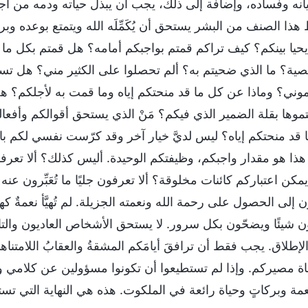
نه وفساده، وإضافة إلى ذلك، يجب أن يبذل حياته ودمه من أجل ال
ذا الصنف من البشر يستحق أن يُكَمِّلَه الله ويتمتع بوعده وبر
يحيا بينكم؟ كيف تراكم قمتم بواجبكم أمامه؟ هل قمتم بكل ما
ية؟ ما الذي ضحيتم به؟ ألم تحصلوا على الكثير مني؟ هل تس
وني؟ وماذا عن كل ما قد منحتكم إياه وما قمت به لأجلكم؟ هل
تموها بقلة الضمير الذي فيكم؟ مَنْ الذي يستحق أقوالكم وأف
 قد منحتكم إياه؟ ليس لديَّ خيار آخر وقد كرّست نفسي لكم بال
هذا هو مقدار واجبكم، وظيفتكم الوحيدة. أليس كذلك؟ ألا تعرف
كن اعتباركم كائنات مخلوقة؟ ألا تعرفون جليًا ما تُعَبِّرون عن
 إلى الحصول على رحمة الله ونعمته الجزيلة. لم تُهيَّأ نعمةٌ ك
ن شيئًا ويضحّون بكل سرور. لا يستحق الأشخاص العاديون والتاف
لإطلاق. يجب فقط أن ترافقَ أيامَكم المشقةُ والعقابُ اللامتن
ناة مصيركم. وإذا لم تستطيعوا أن تكونوا مسؤولين عن كلامي 
نعمة وبركاتٍ وحياة رائعة في الملكوت. هذه هي النهاية التي تست