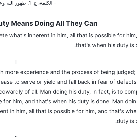
– الكلمة، ج. 1. ظهور الله وعمله. وجه الاختلاف بين خدمة الله المتجسِّد وواجب الإنسان
uty Means Doing All They Can
ete what's inherent in him, all that is possible for him
that's when his duty is 
I
th more experience and the process of being judged;
se to serve or yield and fall back in fear of defects
cowardly of all. Man doing his duty, in fact, is to com
ble for him, and that's when his duty is done. Man doin
ent in him, all that is possible for him, and that's whe
duty is 