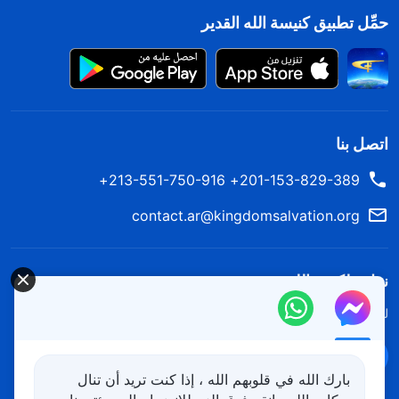
حمِّل تطبيق كنيسة الله القدير
اتصل بنا
201-153-829-389+ 213-551-750-916+
contact.ar@kingdomsalvation.org
نزل ملكوت الله.
لقد نزلت المملكة بالفعل إلى الأرض! هل تريد دخوله؟
اعرف المزيد
تواصل معنا عبر Messenger
بارك الله في قلوبهم الله ، إذا كنت تريد أن تنال