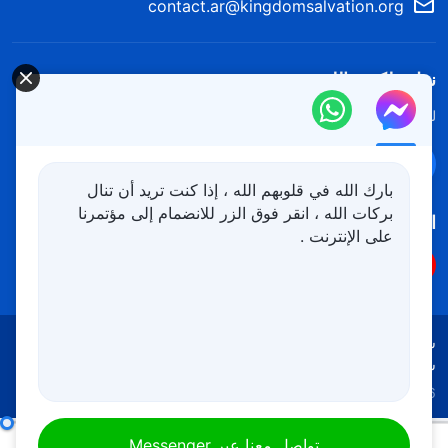
contact.ar@kingdomsalvation.org
نزل ملكوت الله.
لقد نزلت المملكة بالفعل إلى الأرض! هل تريد دخوله؟
اعرف المزيد
تواصل معنا عبر Messenger
بارك الله في قلوبهم الله ، إذا كنت تريد أن تنال
بركات الله ، انقر فوق الزر للانضمام إلى مؤتمرنا
اتبعنا
على الإنترنت .
شروط الاستخدام
الخصوصية
شكر وتقدير
سياسة ملفات تعريف الارتباط
Copyright © 2026
كنيسة الله القدير
جميع الحقوق محفوظة
كلمات الله اليومية: الدخول إلى الحياة | اقتباس 418
تواصل معنا عبر Messenger