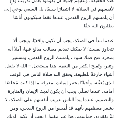
هذه الحقيقة، وعليهم جميعًا أن يقوموا بعمل تدريب واعٍ
لأنفسهم في الصلاة، لا انتظارًا سلبيًا، بل السعي بوعيٍ إلى
أن يلمسهم الروح القدس. عندها فقط سيكونون أناسًا
يطلبون الله حقًا.
عندما تبدأ في الصلاة، يجب أن تكون واقعيًا، ويجب ألا
تتجاوز نفسك؛ لا يمكنك تقديم مطالب مبالغ فيها، آملاً أنه
بمجرد فتح فمك سوف يلمسك الروح القدس، وتستنير
وتنير، وتُمنح الكثير من النعمة. هذا مستحيل – الله لا يفعل
أشياء خارقةً للطبيعة. يحقق الله صلاة الناس في الوقت
الذي يُعيِّنه، وأحيانًا يختبر إيمانك لمعرفة ما إذا كنتَ مُخلصًا
أمامه. عندما تصلّي يجب أن يكون لديك الإيمان والمثابرة
والتصميم. عندما يبدأ الناس تدريب أنفسهم على الصلاة، لا
يشعر معظمهم بأنهم قد لُمسوا من الروح القدس، ومن
ثمَّ يفقدون حماسهم. هذا غير مقبول! يجب أن تكون لديك