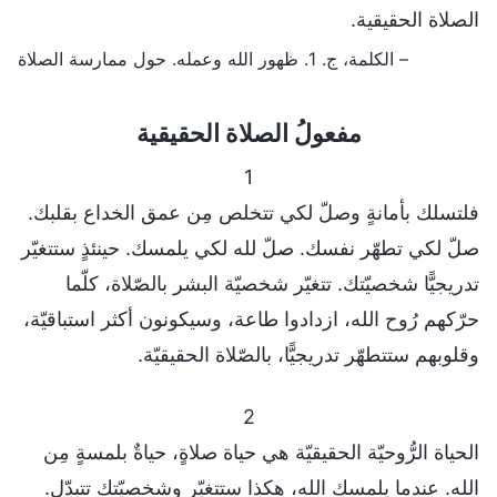
الصلاة الحقيقية.
– الكلمة، ج. 1. ظهور الله وعمله. حول ممارسة الصلاة
مفعولُ الصلاة الحقيقية
1
فلتسلك بأمانةٍ وصلّ لكي تتخلص مِن عمق الخداع بقلبك.
صلّ لكي تطهّر نفسك. صلّ لله لكي يلمسك. حينئذٍ ستتغيّر
تدريجيًّا شخصيّتك. تتغيّر شخصيّة البشر بالصّلاة، كلّما
حرّكهم رُوح الله، ازدادوا طاعة، وسيكونون أكثر استباقيّة،
وقلوبهم ستتطهّر تدريجيًّا، بالصّلاة الحقيقيّة.
2
الحياة الرُّوحيّة الحقيقيّة هي حياة صلاةٍ، حياةٌ بلمسةٍ مِن
الله. عندما يلمسك الله، هكذا ستتغيّر وشخصيّتك تتبدّل.