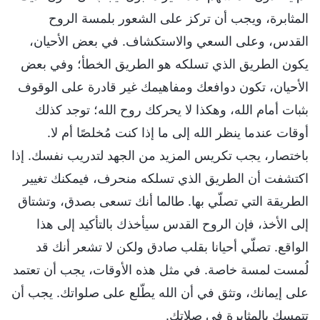
المثابرة، ويجب أن تركز على الشعور بلمسة الروح
القدس، وعلى السعي والاستكشاف. في بعض الأحيان،
يكون الطريق الذي تسلكه هو الطريق الخطأ؛ وفي بعض
الأحيان، تكون دوافعك ومفاهيمك غير قادرة على الوقوف
بثبات أمام الله، وهكذا لا يحركك روح الله؛ توجد كذلك
أوقات عندما ينظر الله إلى ما إذا كنت مُخلصًا أم لا.
باختصار، يجب تكريس المزيد من الجهد لتدريب نفسك. إذا
اكتشفت أن الطريق الذي تسلكه منحرف، فيمكنك تغيير
الطريقة التي تصلّي بها. طالما أنك تسعى بصدق، وتشتاق
إلى الأخذ، فإن الروح القدس سيأخذك بالتأكيد إلى هذا
الواقع. تصلّي أحيانا بقلب صادق ولكن لا تشعر أنك قد
لُمست لمسة خاصة. في مثل هذه الأوقات، يجب أن تعتمد
على إيمانك، وتثق في أن الله يطّلع على صلواتك. يجب أن
تتمسك بالمثابرة في صلاتك.