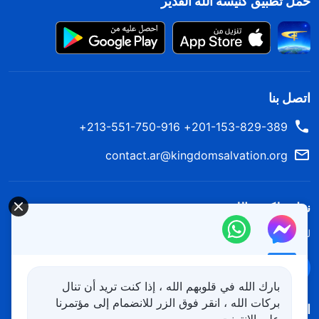
حمِّل تطبيق كنيسة الله القدير
اتصل بنا
201-153-829-389+ 213-551-750-916+
contact.ar@kingdomsalvation.org
نزل ملكوت الله.
لقد نزلت المملكة بالفعل إلى الأرض! هل تريد دخوله؟
اعرف المزيد
تواصل معنا عبر Messenger
بارك الله في قلوبهم الله ، إذا كنت تريد أن تنال
بركات الله ، انقر فوق الزر للانضمام إلى مؤتمرنا
اتبعنا