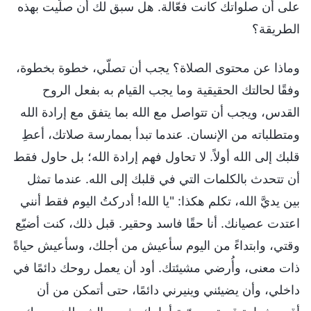
على أن صلواتك كانت فعّالة. هل سبق لك أن صلَّيت بهذه
الطريقة؟
وماذا عن محتوى الصلاة؟ يجب أن تصلّي، خطوة بخطوة،
وفقًا لحالتك الحقيقية وما يجب القيام به بفعل الروح
القدس، ويجب أن تتواصل مع الله بما يتفق مع إرادة الله
ومتطلباته من الإنسان. عندما تبدأ بممارسة صلاتك، أعطِ
قلبك إلى الله أولاً. لا تحاول فهم إرادة الله؛ بل حاول فقط
أن تتحدث بالكلمات التي في قلبك إلى الله. عندما تمثل
بين يديَّ الله، تكلم هكذا: "يا الله! أدركتُ اليوم فقط أنني
اعتدت عصيانك. أنا حقًا فاسد وحقير. قبل ذلك، كنت أضيّع
وقتي، وابتداءً من اليوم سأعيش من أجلك، وسأعيش حياةً
ذات معنى، وأُرضي مشيئتك. أود أن يعمل روحك دائمًا في
داخلي، وأن يضيئني وينيرني دائمًا، حتى أتمكن من أن