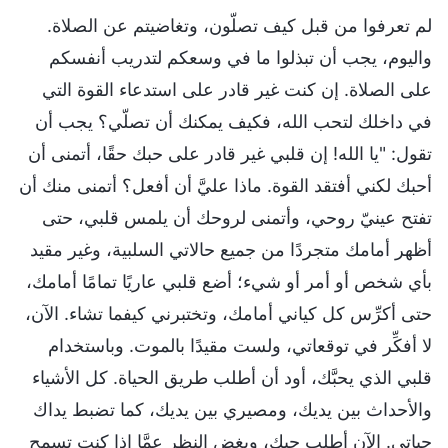
لم تعرفوا من قبل كيف تصلّون، وتغاضيتم عن الصلاة.
واليوم، يجب أن تبذلوا ما في وسعكم لتدريب أنفسكم
على الصلاة. إن كنت غير قادر على استدعاء القوة التي
في داخلك لتحب الله، فكيف يمكنك أن تصلّي؟ يجب أن
تقول: "يا الله! إن قلبي غير قادر على حبك حقًا، أتمنى أن
أحبك لكني أفتقد القوة. ماذا عليَّ أن أفعل؟ أتمنى منك أن
تفتح عينيّ روحي، وأتمنى لروحك أن يلمس قلبي، حتى
أظهر أمامك متجردًا من جميع حالاتي السلبية، وغير مقيد
بأي شخص أو أمر أو شيء؛ أضع قلبي عاريًا تمامًا أمامك،
حتى أكرِّس كل كياني أمامك، وتختبرني كيفما تشاء. الآن،
لا أفكِّر في توقعاتي، ولست مقيدًا بالموت. وباستخدام
قلبي الذي يحبَّك، أود أن أطلب طريق الحياة. كل الأشياء
والأحداث بين يديك، ومصيري بين يديك، كما تضبط يداك
حياتي. الآن أطلب حبك، وبغض النظر عمَّا إذا كنت تسمح