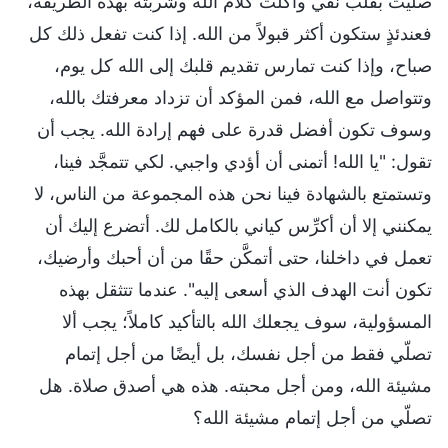
صلَّيت بقلب نقي وأكلت كلام الله وشربته بهذه الطريقة،
فعندئذٍ ستكون أكثر قبولاً من الله. إذا كنت تفعل ذلك كل
صباح، وإذا كنت تمارس تقديم قلبك إلى الله كل يوم،
وتتواصل مع الله، فمن المؤكد أن تزداد معرفتك بالله،
وسوف تكون أفضل قدرة على فهم إرادة الله. يجب أن
تقول: "يا الله! أتمنى أن أؤدي واجبي. لكي تتمجَّد فينا،
وتستمتع بالشهادة فينا نحن هذه المجموعة من الناس، لا
يمكنني إلا أن أكرِّس كياني بالكامل لك. أتضرع إليك أن
تعمل في داخلنا، حتى أتمكَّن حقًا من أن أحبك وأرضيك،
تكون أنت الهدف الذي أسعى إليه". عندما تتثقل بهذه
المسؤولية، سوف يجعلك الله بالتأكيد كاملاً؛ يجب ألا
تصلّي فقط من أجل نفسك، بل أيضًا من أجل إتمام
مشيئة الله، ومن أجل محبته. هذه هي أصدق صلاة. هل
تصلّي من أجل إتمام مشيئة الله؟