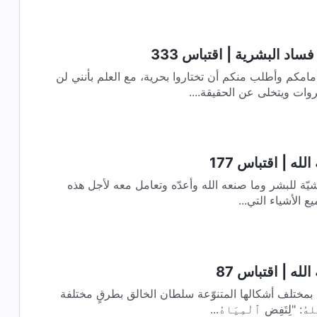
اد البشرية | اقتباس 333
مامكم وأطلب منكم أن تختاروا بحرية، مع العلم بأنني لن
وات ويتخلى عن الحقيقة....
له | اقتباس 177
عيشيّة للبشر وما صنعه الله وأعدّه وتعامل معه لأجل هذه
ع الأشياء التي...
لله | اقتباس 87
بمختلف أشكالها المتنوّعة سلطان الخالق بطرقٍ مختلفة
: "لِتَفِضِ ٱلْمِيَاهُ...