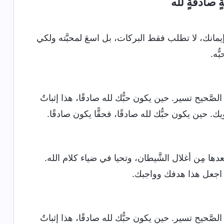
ٍ صادقةٍ لله
ي إيمانك، لا تطلب فقط البركات، بل اسعَ لمحبَّته ولكي
ُه.
صَّحيح تسير. حين يكون حبُّك لله صادقًا، هذا إثباتٌ
ويك. حين يكون حبُّك لله صادقًا، فحقًّا يكون صادقًا.
دها مِن أغلال الشَّيطان، وتحيا في ضياء كلام الله.
ك اجعل هذا هدفك وواجبك.
صَّحيح تسير. حين يكون حبُّك لله صادقًا، هذا إثباتٌ