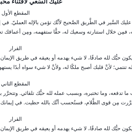
عليك السَّعي لاقتناء محبة
المقطع الأول
عليك السَّير في الطَّريق الصَّحيح لأتَّك تؤمن بالإله العمليّ. ف
 فمِن خلال استنارته وسعيك له، حقًّا ستفهمه، ومِن أعماقك تحبّ
القرار
ون حبُّك لله صادقًا، لا شيء يهدمه أو يعيقه في طريق الإيمان ال
لله تنتمي؛ لأنَّ قلبك أصبح ملكًا له، ولأنَّ لا شيء سواه أبدًا يسته
المقطع الثاني
ا تدفعه، وما تختبره، وبسبب عمله لله حبُّك تلقائي. وتتحرَّر بع
حرَّرت مِن قوى الظَّلام، فستُحسب أنَّك بالله حظيت. في إيمان
القرار
ون حبُّك لله صادقًا، لا شيء يهدمه أو يعيقه في طريق الإيمان ال