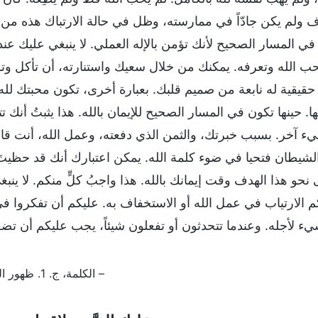
 ولم يكن جادّاً في ممارسته، وظل في حالة الارتباك هذه من ال
في المسار الصحيح لأنك تؤمن بالإله العملي. لا ينبغي عليك عن
ب الله وتعرفه. يمكنك من خلال سعيك واستنارته، أن تأكل وتشرب 
حقيقية له نابعة من صميم قلبك. بعبارة أخرى، تكون محبتك لله
. حينها تكون في المسار الصحيح للإيمان بالله. هذا يثبتُ أنك تت
ء آخر. بسبب خبرتك، والثمن الذي دفعته، وعمل الله، أنت قادر
 الشيطان فتحيا في ضوء كلمة الله. يمكن اعتبارك أنك قد حظيتَ 
حو هذا الهدف وقت إيمانك بالله. هذا واجبُ كلٍّ منكم. لا ينبغي
م الارتياب في عمل الله أو الاستخفاف به. عليكم أن تفكروا في
ء لأجله. وعندما تتحدثون أو تفعلون شيئاً، يجب عليكم أن تضعوا
– الكلمة، ج. 1. ظهور الله وعمله. يجب عليك كمؤمنٍ بالله أن تعيش من أجل الحق