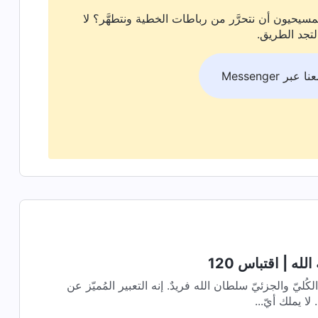
سيحيون أن نتحرَّر من رباطات الخطية ونتطهَّر؟ لا
لتجد الطريق.
بر Messenger
له | اقتباس 120
فهم سلطان الله من المنظورين الكُليّ والجزئيّ سلطان الله فريدٌ. إنه التعبير المُميّز عن
لا يملك أيّ...