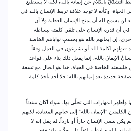
لتشدّقَ بالكلام عن إيمانه بالله، لكنه لا يستطيع
ي الحياة، وكأنه لا توجد علاقة تربط الإنسان بالله في
له لن يسمح لله أن يمنح الإنسان العطية ولا أن
بل في أن قدرة الإنسان على تلقي كلمته ببساطة
الأحرى، إن إيمانهم بالله هو بحسبِ نواياهم الخاصة
عد قبولهم لكلمة الله أو يشرعون في العمل وفقاً
انُ الإيمانَ بالله، إنما يفعل ذلك بناء على قواعد
 فلسفته الخاصة في الحياة. هذا هو الحال مع تسعة
 جديدة بعد إيمانهم بالله؛ فلا أحد يأخذ كلمة
وأظهر المهارات التي تحلّى بها، سواء أكان مبتدئاً
الكلمتين "الإيمان بالله" إلى حياتهم المعتادة، لكنهم
 لم يكن سعي الإنسان حاراً أو بارداً. لم يقل إنه لا
يمانه بالله صادقاً وزائفاً على حدٍّ سواء؛ فغض