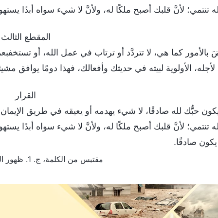
لله تنتمي؛ لأنَّ قلبك أصبح ملكًا له، ولأنَّ لا شيء سواه أبدًا يسته
المقطع الثالث
َ بالأمور كما هي، لا تتردَّد أو ترتاب في عمل الله، أو تستخفبعمل ا
أجله، الأولوية لبيته في حديثك وأفعالك، فهذا دومًا يوافق مشيئ
القرار
ون حبُّك لله صادقًا، لا شيء يهدمه أو يعيقه في طريق الإيمان ال
لله تنتمي؛ لأنَّ قلبك أصبح ملكًا له، ولأنَّ لا شيء سواه أبدًا يسته
 يكون صادقًا.
مقتبس من الكلمة، ج. 1. ظهور الله وعمله. يجب عليك كمؤمنٍ بالله أن تعيش من أجل الحق