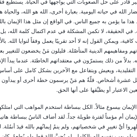
ير قادر على حل الصعوبات التي يواجهها في الحياة. يستطيع فقط ا
ر الله في حياته اليومية. بعبارة أخرى، الله هو الله، والحياة ه
 هذا ما يؤمن به جميع الناس. في الواقع إن مثل هذا الإيمان بال
ّله. في الحقيقة، لا تكمن المشكلة في عدم اكتمال كلمة الله، 
افية، ويمكن القول إنه لا أحد تقريبًا يعمل وفقاً لنوايا الله. ب
هم ومفاهيمهم الدينية المتأصّلة. قليلون مَنْ يخضعون للتغيير ب
ه. بدلاً من ذلك يستمرّون في معتقداتهم الخاطئة. عندما يبدأ الإنس
 التقليدية، ويعيش ويتفاعل مع الآخرين بشكل كامل على أساس
 عشرة أشخاص. قلّةٌ هم مَنْ يرسمون خطة أخرى أو يبدأون صفحة
عين الاعتبار أو يطبِّقها على أنها الحق.
لإيمان بيسوع مثالاً. الكل ببساطة استخدم المواهب التي امتلكها 
يمان أم مؤمناً لفترة طويلة جداً. لقد أضاف الناسُ ببساطة هاتين 
هِروا أيَّ تغييرٍ في شخصياتهم، ولم ينمُ إيمانُهم بالله قيدَ أنمُلة.
ولم يهب نفسه لله بالكامل. لم يُحبَّ اللهَ قط ولم يُطِعهُ. كان إ