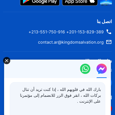
اتصل بنا
201-153-829-389+ 213-551-750-916+
contact.ar@kingdomsalvation.org
نزل ملكوت الله.
لقد نزلت المملكة بالفعل إلى الأرض! هل تريد دخوله؟
اعرف المزيد
تواصل معنا عبر Messenger
بارك الله في قلوبهم الله ، إذا كنت تريد أن تنال
بركات الله ، انقر فوق الزر للانضمام إلى مؤتمرنا
اتبعنا
على الإنترنت .