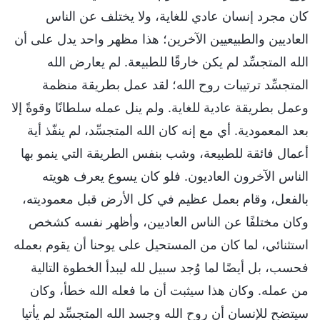
كان مجرد إنسان عادي للغاية، ولا يختلف عن الناس
العاديين والطبيعيين الآخرين؛ هذا مظهر واحد يدل على أن
الله المتجسِّد لم يكن خارقًا للطبيعة. لم يعارض الله
المتجسِّد ترتيبات روح الله؛ لقد عمل بطريقة منظمة
وعمل بطريقة عادية للغاية. ولم ينل عمله سلطانًا وقوةً إلا
بعد المعمودية. أي مع إنه كان الله المتجسِّد، لم ينفّذ أية
أعمال فائقة للطبيعة، وشب بنفس الطريقة التي ينمو بها
الناس الآخرون العاديون. فلو كان يسوع يعرف هويته
بالفعل، وقام بعمل عظيم في كل الأرض قبل معموديته،
وكان مختلفًا عن الناس العاديين، وأظهر نفسه كشخص
استثنائي، لما كان من المستحيل على يوحنا أن يقوم بعمله
فحسب، بل أيضًا لما وُجد سبيل لله ليبدأ الخطوة التالية
من عمله. وكان هذا سيثبت أن ما فعله الله خطأ، وكان
سيتضح للإنسان أن روح الله وجسد الله المتجسِّد لم يأتيا