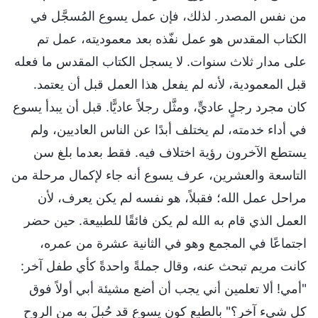
من نفس المصدر. لذلك، فإن عمل يسوع المُسجَّل في
الكتاب المقدس هو عمل نفّذه بعد معموديته، عمل تم
على مدار ثلاث سنوات. لا يسجل الكتاب المقدس ما فعله
قبل المعمودية، لأنه لم يفعل هذا العمل قبل أن يعتمد.
كان مجرد رجلٍ عاديٍّ، ومثَّل رجلاً عاديًّا. قبل أن يبدأ يسوع
في أداء خدمته، لم يختلف أبدًا عن الناس العاديين، ولم
يستطع الآخرون رؤية اختلاف فيه. فقط بعدما بلغ سن
التاسعة والعشرين، عرف يسوع أنه جاء لإكمال مرحلة من
مراحل عمل الله؛ فقبلاً، هو نفسه لم يكن يعرف، لأن
العمل الذي قام به الله لم يكن فائقًا للطبيعة. حين حضر
اجتماعًا في المجمع وهو في الثانية عشرة من عمره،
كانت مريم تبحث عنه، وقال جملةً واحدةً كأي طفل آخر:
"أمي! ألا تعلمين أني يجب أن أضع مشيئة أبي أولاً فوق
كل شيء آخر؟" بالطبع كون يسوع قد حُبِلَ به من الروح