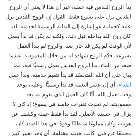
بدأ الروح القدس فيه عمله، غير أن هذا لا يعني أن الروح
القدس نزل على يسوع فقط. القول إن الروح القدس نزل
عليه كحمامة هو إشارة إلى البداية الرسمية لخدمته. لقد
كان روح الله بداخله قبل ذلك، ولكنه لم يكن قد بدأ يعمل،
لأن الوقت لم يكن قد حان بعد، والروح لم يبدأ العمل
بسرعة. قدّم الروح شهادة له من خلال المعمودية. عندما
صعد من الماء، بدأ الروح القدس يعمل رسميًّا فيه، مما
يدل على أن الله المتجسّد قد بدأ تتميم خدمته، وبدأ عمل
الفداء
، أي إن عصر النعمة قد بدأ رسميًّا. وعليه، يوجد
وقت لعمل الله، أيًّا كان العمل الذي يقوم به. بعد
معموديته، لم تحدث تغيرات خاصة في يسوع؛ إذ كان لا
يزال في جسده الأصلي. لقد بدأ فقط عمله وكشف عن
هويته، وكان مملوءًا سلطانًا وقوةً. في هذا الصدد كان
مختلفًا عن قبل. كانت هويته مختلفة، أي وُجد تغيير كبير