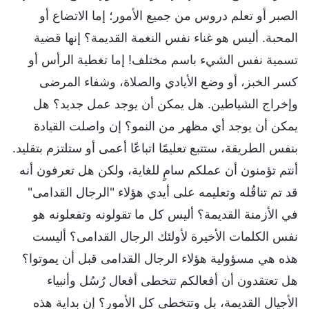
الصبر أو تعلم دروس من جميع الأمور؛ إما الاتضاع أو
المحبة. أليس هو غناء نفس النغمة القديمة؟ إنها قضية
تسمية نفس الشيء باسم مختلف! إما تغطية الرأس أو
كسر الخبز، أو وضع الأيادي والصلاة، وشفاء المرضى
وإخراج الشياطين. هل يمكن أن يوجد عمل جديد؟ هل
يمكن أن يوجد أي مظهر من النمو؟ إن واصلت القيادة
بنفس الطريقة، ستتبع تعليمًا اتباعًا أعمى أو ستلتزم بتقليد.
أنتم تؤمنون أن عملكم سامٍ للغاية، ولكن هل تعرفون أنه
قد تم تناقُله وتعليمه على أيدي هؤلاء "الرجال القدامى"
في الأزمنة القديمة؟ أليس كل ما تقولونه وتفعلونه هو
نفس الكلمات الأخيرة لأولئك الرجال القدامى؟ أليست
هذه هي مسؤولية هؤلاء الرجال القدامى قبل أن يموتوا؟
هل تعتقدون أن أفعالكم تتخطى أفعال رُسُل وأنبياء
الأجيال القديمة، بل وتتخطى كل الأمور؟ إن بداية هذه