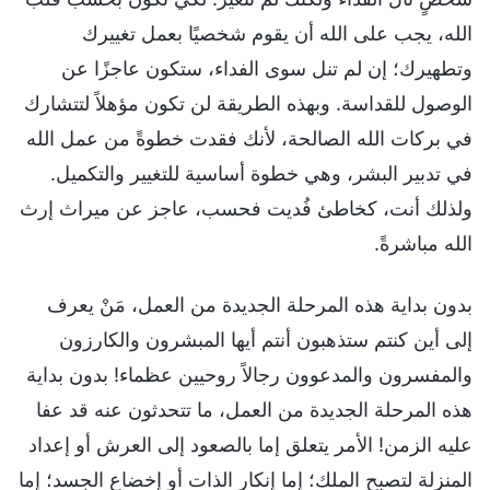
الله، يجب على الله أن يقوم شخصيًا بعمل تغييرك
وتطهيرك؛ إن لم تنل سوى الفداء، ستكون عاجزًا عن
الوصول للقداسة. وبهذه الطريقة لن تكون مؤهلاً لتتشارك
في بركات الله الصالحة، لأنك فقدت خطوةً من عمل الله
في تدبير البشر، وهي خطوة أساسية للتغيير والتكميل.
ولذلك أنت، كخاطئ فُديت فحسب، عاجز عن ميراث إرث
الله مباشرةً.
بدون بداية هذه المرحلة الجديدة من العمل، مَنْ يعرف
إلى أين كنتم ستذهبون أنتم أيها المبشرون والكارزون
والمفسرون والمدعوون رجالاً روحيين عظماء! بدون بداية
هذه المرحلة الجديدة من العمل، ما تتحدثون عنه قد عفا
عليه الزمن! الأمر يتعلق إما بالصعود إلى العرش أو إعداد
المنزلة لتصبح الملك؛ إما إنكار الذات أو إخضاع الجسد؛ إما