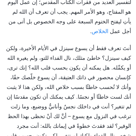
لتفسير العديد من فقرات الكتاب المقدس؛ إن عمل اليوم
هو المفتاح، وهو الأمر المهم. يجب أن تعرف أن الله لم
يأتِ ليفتح الختوم السبعة على وجه الخصوص بل أتى من
أجل عمل
الخلاص
.
أنتَ تعرف فقط أن يسوع سينزل في الأيام الأخيرة، ولكن
كيف سينزل؟ خاطئ مثلك، نال الفداء للتو، ولم يغيره الله
أو يكمِّله. هل يمكنه أن يكون بحسب قلب الله؟ إنك ترى،
كإنسان محصور في ذاتك العتيقة، أن يسوع خلّصك حقًا،
وأنك لا تُحسب خاطئًا بسبب خلاص الله، ولكن هذا لا يثبت
أنك لست خاطئًا أو نجسًا. كيف يمكنك أن تكون مقدسًا إن
لم تتغير؟ أنت في داخلك نجسٌ وأنانيٌّ ووضيع، وما زلت
ترغب في النزول مع يسوع – أنَّ لك أنْ تحظى بهذا الحظ
الوفير؟ لقد فقدتَ خطوةً في إيمانك بالله: أنت مجرد
شخصٍ نال الفداء ولكنك لم تتغير. لكي تكون بحسب قلب