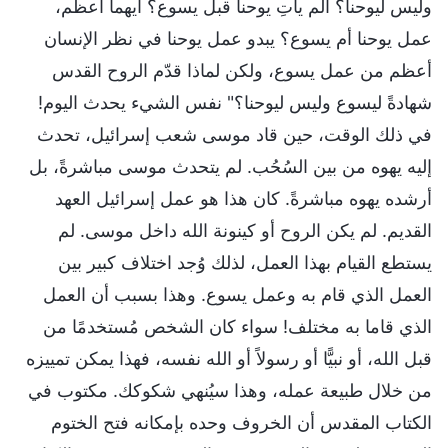
وليس ليوحنا؟ ألم يأتِ يوحنا قبل يسوع؟ أيهما أعظم،
عمل يوحنا أم يسوع؟ يبدو عمل يوحنا في نظر الإنسان
أعظم من عمل يسوع، ولكن لماذا قدّم الروح القدس
شهادةً ليسوع وليس ليوحنا؟" نفس الشيء يحدث اليوم!
في ذلك الوقت، حين قاد موسى شعب إسرائيل، تحدث
إليه يهوه من بين السُحُب. لم يتحدث موسى مباشرةً، بل
أرشده يهوه مباشرةً. كان هذا هو عمل إسرائيل العهد
القديم. لم يكن الروح أو كينونة الله داخل موسى. لم
يستطع القيام بهذا العمل، لذلك وُجد اختلاف كبير بين
العمل الذي قام به وعمل يسوع. وهذا بسبب أن العمل
الذي قاما به مختلف! سواء كان الشخص مُستخدمًا من
قبل الله، أو نبيًّا أو رسولاً أو الله نفسه، فهذا يمكن تمييزه
من خلال طبيعة عمله، وهذا سيُنهي شكوكك. مكتوب في
الكتاب المقدس أن الخروف وحده بإمكانه فتح الختوم