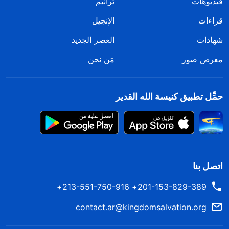
فيديوهات
ترانيم
قراءات
الإنجيل
شهادات
العصر الجديد
معرض صور
مَن نحن
حمِّل تطبيق كنيسة الله القدير
اتصل بنا
201-153-829-389+ 213-551-750-916+
contact.ar@kingdomsalvation.org