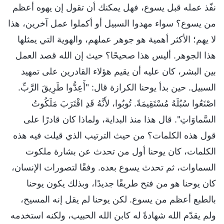
نفّذ عمله قبل يسوع، فهل يمكنك أن تقول إن يهوه أعظم
من يسوع؟ سواء مهدوا السبيل أو أكملوا عمل آخرين، هذا
لا يهم؛ الأكثر أهمية هو جوهر عملهم، والهوية التي يمثلها
هذا الجوهر. أليس هذا صحيحًا؟ حيث إن الله قصد العمل
بين البشر، كان عليه أن يقيم هؤلاء القادرين على تمهيد
السبيل. حين بدأ يوحنا الكرازة قال: "أَعِدُّوا طَرِيقَ الرَّبِّ.
اصْنَعُوا سُبُلَهُ مُسْتَقِيمَةً. تُوبُوا، لأَنَّهُ قَدِ اقْتَرَبَ مَلَكُوتُ
السَّماوَاتِ". قال هذا منذ البداية، ولماذا كان قادرًا على
قول هذه الكلمات؟ من حيث الترتيب الذي قيلت فيه هذه
الكلمات، كان يوحنا أول من تحدث عن بشارة ملكوت
السماوات، ثم تحدث يسوع بعده. وفقًا لتصورات الإنسان،
كان يوحنا هو من فتح طريقًا جديدًا، وبذلك يكون يوحنا
بالطبع أعظم من يسوع. لكن يوحنا لم يقل إنه المسيح،
ولم يقدّم الله شهادةً له كابن الله الحبيب، ولكنه استخدمه