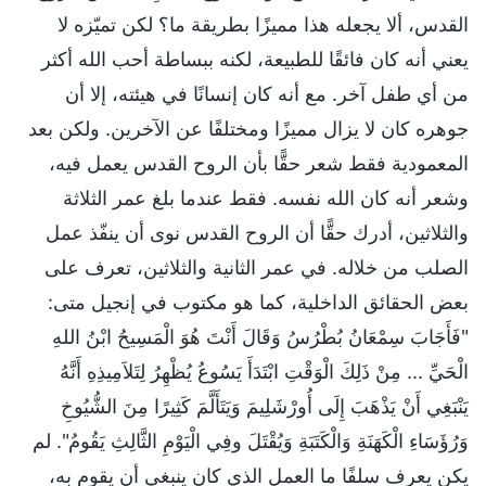
القدس، ألا يجعله هذا مميزًا بطريقة ما؟ لكن تميّزه لا
يعني أنه كان فائقًا للطبيعة، لكنه ببساطة أحب الله أكثر
من أي طفل آخر. مع أنه كان إنسانًا في هيئته، إلا أن
جوهره كان لا يزال مميزًا ومختلفًا عن الآخرين. ولكن بعد
المعمودية فقط شعر حقًّا بأن الروح القدس يعمل فيه،
وشعر أنه كان الله نفسه. فقط عندما بلغ عمر الثلاثة
والثلاثين، أدرك حقًّا أن الروح القدس نوى أن ينفّذ عمل
الصلب من خلاله. في عمر الثانية والثلاثين، تعرف على
بعض الحقائق الداخلية، كما هو مكتوب في إنجيل متى:
"فَأَجَابَ سِمْعَانُ بُطْرُسُ وَقَالَ أَنْتَ هُوَ الْمَسِيحُ ابْنُ اللهِ
الْحَيِّ ... مِنْ ذَلِكَ الْوَقْتِ ابْتَدَأَ يَسُوعُ يُظْهِرُ لِتَلاَمِيذِهِ أَنَّهُ
يَنْبَغِي أَنْ يَذْهَبَ إِلَى أُورْشَلِيمَ وَيَتَأَلَّمَ كَثِيرًا مِنَ الشُّيُوخِ
وَرُؤَسَاءِ الْكَهَنَةِ وَالْكَتَبَةِ وَيُقْتَلَ وفِي الْيَوْمِ الثَّالِثِ يَقُومُ". لم
يكن يعرف سلفًا ما العمل الذي كان ينبغي أن يقوم به،