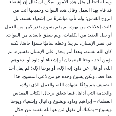
وسيلة لتحليل مثل هذه الأمور. يمكن أن يُقال إن إشعياء
قد قام بهذا العمل وقال هذه النبوات وجميعها أتت من
الروح القدس؛ ولم تأتِ مباشرةً من إشعياء نفسه، بل
كانت إعلانات من يهوه. لم يقم يسوع بقدر كبير من العمل
أو يقل العديد من الكلمات، ولم ينطق بالعديد من النبوات.
في نظر الإنسان، لم يبدُ وعظه ساميًا سموًا خاصًا، لكنه
كان الله نفسه، وهذا أمر يتعذر على الإنسان تفسيره. لم
يؤمن أحد بيوحنا المعمدان أو إشعياء أو داود أو يدعوهم
الله، أو قال عن داود إنه الإله، أو يوحنا الإله؛ لم يقل أحد
هذا قط، ولكن يسوع وحده هو من دُعي المسيح. هذا
التصنيف يتم وفقًا لشهادة الله، والعمل الذي تولاه،
والخدمة التي أداها. فيما يتعلق برجال الكتاب المقدس
العظماء – إبراهيم وداود ويشوع ودانيال وإشعياء ويوحنا
ويسوع – يمكنك أن تقول مَن هو الله نفسه من خلال