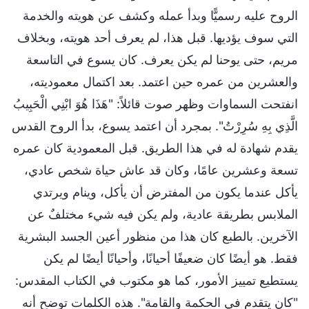
الروح عليه رسميًّا وبدأ عمله وكشف عن هويته والخدمة
التي سوف يؤديها. قبل هذا، لم يعرف أحد هويته، وبخلاف
مريم، حتى يوحنا لم يكن يعرف. كان يسوع في التاسعة
والعشرين من عمره حين اعتمد. بعد اكتمال معموديته،
انفتحت السماوات وظهر صوت قائلاً: "هَذَا هُوَ ابْنِي الْحَبِيبُ
الَّذِي بِهِ سُرِرْتُ". بمجرد أن اعتمد يسوع، بدأ الروح القدس
يقدم شهادة له في هذا الطريق. قبل المعمودية كان عمره
تسعة وعشرين عامًا، وكان قد عاش حياة شخص عادي،
يأكل عندما يكون من المفترض أن يأكل، وينام ويرتدي
الملابس بطريقة عادية، ولم يكن فيه شيء مختلفٌ عن
الآخرين. بالطبع كان هذا من منظور أعين الجسد البشرية
فقط. هو أيضًا كان ضعيفًا أحيانًا، وأحيانًا أيضًا لم يكن
يستطيع تمييز الأمور، كما هو مكتوب في الكتاب المقدس:
"كان يتقدم في الحكمة والقامة". هذه الكلمات توضح أنه