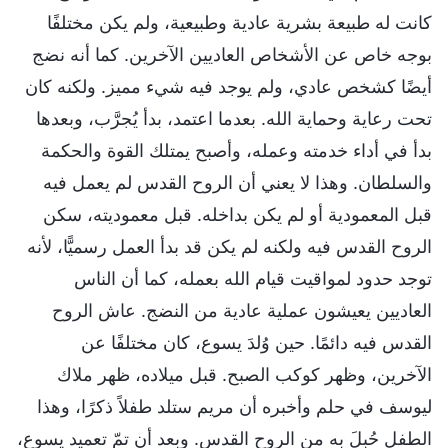
كانت له طبيعة بشرية عادية وطبيعية، ولم يكن مختلفًا
بوجه خاص عن الأشخاص العاديين الآخرين. كما أنه نضج
أيضًا كشخص عادي، ولم يوجد فيه شيء مميز. ولكنه كان
تحت رعاية وحماية الله. بعدما اعتمد، بدأ يُجرَّب، وبعدها
بدأ في أداء خدمته وعمله، وأصبح يمتلك القوة والحكمة
والسلطان. وهذا لا يعني أن الروح القدس لم يعمل فيه
قبل المعمودية أو لم يكن بداخله. قبل معموديته، سكن
الروح القدس فيه ولكنه لم يكن قد بدأ العمل رسميًّا، لأنه
توجد حدود لمواقيت قيام الله بعمله، كما أن الناس
العاديين يعيشون عملية عادية من النضج. عاش الروح
القدس فيه دائمًا. حين وُلدَ يسوع، كان مختلفًا عن
الآخرين، وظهر كوكب الصبح. قبل ميلاده، ظهر ملاك
ليوسف في حلم وأخبره أن مريم ستلد طفلاً ذكرًا، وهذا
الطفل حُبِلَ به من الروح القدس. وبعد أن تمّ تعميد يسوع،