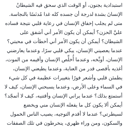
استبدادية بجنون، أو الوقت الذي سحق فيه الشيطانُ
الإنسانَ بشدة لدرجة أن جسده كله غدا مُدنَسًا بالنجاسة.
متى لم يجلب إخفاق الإنسان في رعاية قلبي نتيجة فساده
عليَّ الحزن؟ أيمكن أن يكون الأمر أني أشفق على
الشيطان؟ أيمكن أن يكون الأمر أني أخطأت في محبتي؟
عندما يعصيني الإنسان، يبكي قلبي سرًا، وعندما يعارضني
الإنسان، أوبِّخه، وعندما أُخلِّص الإنسان وأقيمه من الموت،
أغذيه بأقصى قدر من العناية، وعندما يطيعني الإنسان،
يطمئن قلبي وأشعر فورًا بتغييرات عظيمة في كل شيء
في السماء وعلى الأرض، وعندما يسبحني الإنسان، كيف لا
أستمتع بذلك؟ عندما يراني الإنسان وأقتنيه، كيف لا أتمجّد؟
أيمكن ألا يكون كل ما يفعله الإنسان مني ويخضع
لسيطرتي؟ عندما لا أقدم التوجيه، يصيب الناس الخمول
والسكون، ومن وراء ظهري، ينخرطون في تلك الصفقات