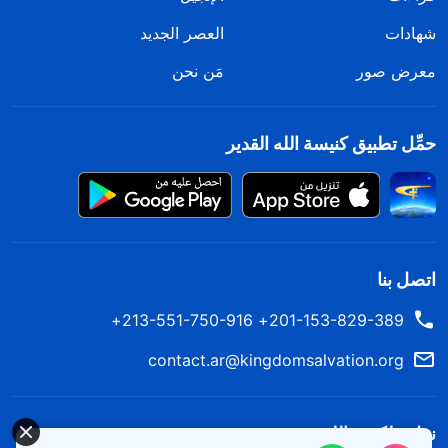
شهادات
العصر الجديد
معرض صور
مَن نحن
حمِّل تطبيق كنيسة الله القدير
اتصل بنا
201-153-829-389+ 213-551-750-916+
contact.ar@kingdomsalvation.org
نزل ملكوت الله.