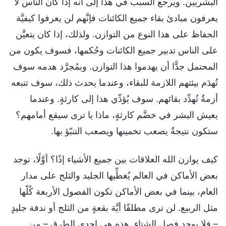
البشريين. ويرجع السبب في هذا إلى أنَّه إذا كان الناس لا
يعرفون مبادئ بقاء جميع الكائنات فإنَّهم لن يعرفوا كيفيَّة
الحفاظ على هذا النوع من التوازن. ولذلك، إذا كان يتعيَّن
على الناس تدبير جميع الكائنات وحُكمها، فسوف يكون من
المحتمل جدًّا أن يهدموا هذا التوازن. وبمُجرَّد هدمه سوف
تُهدَم بيئتهم اللازمة للبقاء، وعندما يحدث ذلك، سوف تتبعه
أزمةٌ تُهدِّد بقائهم. سوف يُؤدِّي هذا إلى كارثةٍ. وعندما
يعيش البشر في خضَّم كارثةٍ، ماذا يا ترى سيقع أمامهم؟
ستكون نتيجةٌ يصعب تخمينها ويصعب التنبّؤ بها.
كيف يوازن الله العلاقات بين جميع الأشياء إذًا؟ أوَّلًا، توجد
بعض الأماكن في العالم يُغطِّيها الجليد والثلج على مدار
العام، بينما في بعض الأماكن تكون الفصول الأربعة كُلّها
مثل الربيع. لن ترى مطلقًا أيَّة بقعةٍ من الثلج أو ندفة جليدٍ
– فلا يوجد فصل الشتاء. هذه هي إحدى الطرق – من