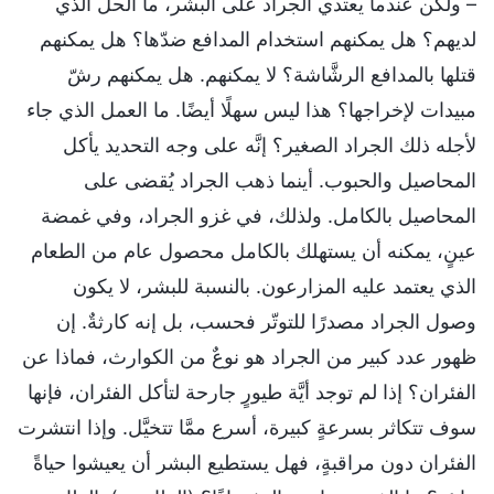
– ولكن عندما يعتدي الجراد على البشر، ما الحلّ الذي
لديهم؟ هل يمكنهم استخدام المدافع ضدّها؟ هل يمكنهم
قتلها بالمدافع الرشَّاشة؟ لا يمكنهم. هل يمكنهم رشّ
مبيدات لإخراجها؟ هذا ليس سهلًا أيضًا. ما العمل الذي جاء
لأجله ذلك الجراد الصغير؟ إنَّه على وجه التحديد يأكل
المحاصيل والحبوب. أينما ذهب الجراد يُقضى على
المحاصيل بالكامل. ولذلك، في غزو الجراد، وفي غمضة
عينٍ، يمكنه أن يستهلك بالكامل محصول عام من الطعام
الذي يعتمد عليه المزارعون. بالنسبة للبشر، لا يكون
وصول الجراد مصدرًا للتوتّر فحسب، بل إنه كارثةٌ. إن
ظهور عدد كبير من الجراد هو نوعٌ من الكوارث، فماذا عن
الفئران؟ إذا لم توجد أيَّة طيورٍ جارحة لتأكل الفئران، فإنها
سوف تتكاثر بسرعةٍ كبيرة، أسرع ممَّا تتخيَّل. وإذا انتشرت
الفئران دون مراقبةٍ، فهل يستطيع البشر أن يعيشوا حياةً