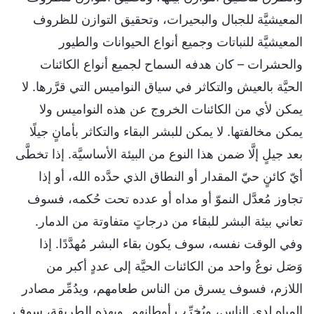
المعيشيَّة للجبال والبحيرات، وتحقيق التوازن للظروف
المعيشيَّة للنباتات وجميع أنواع الحيوانات والطيور
والحشرات – كان هدفه السماح لجميع أنواع الكائنات
الحيَّة بالعيش والتكاثر في سياق النواميس التي قرَّرها. لا
يمكن لأي من الكائنات الخروج عن هذه النواميس ولا
يمكن مخالفتها. لا يمكن للبشر البقاء والتكاثر بأمانٍ جيلًا
بعد جيلٍ إلَّا ضمن هذا النوع من البيئة الأساسيَّة. إذا تخطَّى
أيّ كائنٍ حيّ المقدار أو النطاق الذي حدَّده الله، أو إذا
تجاوز مُعدَّل النموّ أو مداه أو عدده تحت حُكمه، فسوف
تعاني بيئة البشر للبقاء من درجاتٍ متفاوتة من الدمار.
وفي الوقت نفسه، سوف يكون بقاء البشر مُهدَّدًا. إذا
وَصَل نوعٌ واحد من الكائنات الحيَّة إلى عددٍ أكبر من
اللازم، فسوف يسرق من الناس طعامهم، ويدُمِّر مصادر
المياه لدى الناس، ويُخرِّب أوطانهم. وبهذه الطريقة، سوف