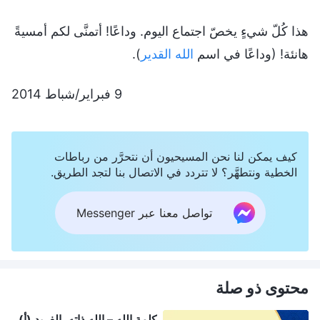
هذا كُلّ شيءٍ يخصّ اجتماع اليوم. وداعًا! أتمنَّى لكم أمسيةً
هانئة! (وداعًا في اسم
الله القدير
).
9 فبراير/شباط 2014
كيف يمكن لنا نحن المسيحيون أن نتحرَّر من رباطات
الخطية ونتطهَّر؟ لا تتردد في الاتصال بنا لتجد الطريق.
تواصل معنا عبر Messenger
محتوى ذو صلة
كلمة الله – الله ذاته، الفريد (أ)