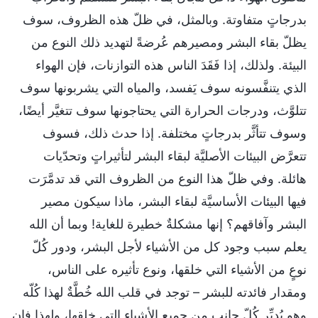
بدرجاتٍ متفاوتة. وبالمثل، في ظلّ هذه الظروف، سوف
يظلّ بقاء البشر ومصيرهم عُرضةً لتهديد ذلك النوع من
البيئة. ولذلك، إذا فَقَدَ الناس هذه التوازنات، فإن الهواء
الذي يتنفَّسونه سوف يَفسد، والمياه التي يشربونها سوف
تتلوَّث، ودرجات الحرارة التي يحتاجونها سوف تتغيَّر أيضًا،
وسوف تتأثَّر بدرجاتٍ مختلفة. إذا حدث ذلك، فسوف
تتعرَّض البيئات الأصليَّة لبقاء البشر لتأثيراتٍ وتحدّيات
هائلة. وفي ظلّ هذا النوع من الظروف التي قد تدمَّرَت
فيها البيئات الأساسيَّة لبقاء البشر، ماذا سيكون مصير
البشر وآفاقهم؟ إنها مشكلةٌ خطيرة للغاية! وبما أن الله
يعلم سبب وجود كل من الأشياء لأجل البشر، ودور كُلّ
نوعٍ من الأشياء التي خلقها، ونوع تأثيره على الناس،
ومقدار فائدته للبشر – توجد في قلب الله خُطَّةٌ لهذا كُلّه
وهو يُدبِّر كُلّ جانبٍ من جميع الأشياء التي خلقها، ولهذا فإن