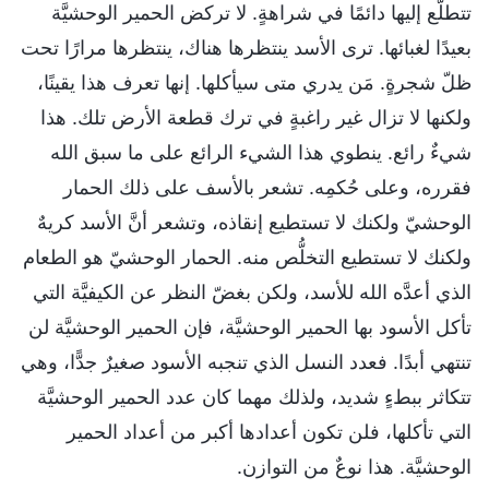
تتطلَّع إليها دائمًا في شراهةٍ. لا تركض الحمير الوحشيَّة
بعيدًا لغبائها. ترى الأسد ينتظرها هناك، ينتظرها مرارًا تحت
ظلّ شجرةٍ. مَن يدري متى سيأكلها. إنها تعرف هذا يقينًا،
ولكنها لا تزال غير راغبةٍ في ترك قطعة الأرض تلك. هذا
شيءٌ رائع. ينطوي هذا الشيء الرائع على ما سبق الله
فقرره، وعلى حُكمِه. تشعر بالأسف على ذلك الحمار
الوحشيّ ولكنك لا تستطيع إنقاذه، وتشعر أنَّ الأسد كريهٌ
ولكنك لا تستطيع التخلُّص منه. الحمار الوحشيّ هو الطعام
الذي أعدَّه الله للأسد، ولكن بغضّ النظر عن الكيفيَّة التي
تأكل الأسود بها الحمير الوحشيَّة، فإن الحمير الوحشيَّة لن
تنتهي أبدًا. فعدد النسل الذي تنجبه الأسود صغيرٌ جدًّا، وهي
تتكاثر ببطءٍ شديد، ولذلك مهما كان عدد الحمير الوحشيَّة
التي تأكلها، فلن تكون أعدادها أكبر من أعداد الحمير
الوحشيَّة. هذا نوعٌ من التوازن.