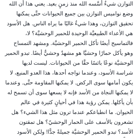
التوازن شيءٌ أسَّسه الله منذ زمنٍ بعيد. يعني هذا أن الله
وضع نواميس التوازن بين جميع الحيوانات حتَّى يمكنها
تحقيق التوازن، وهذا شيءٌ غالبًا ما يراه الناس. هل الأسود
هي الأعداء الطبيعيَّة الوحيدة للحمير الوحشيَّة؟ لا،
فالتماسيح أيضًا تأكل الحمير الوحشيَّة. ومشهد التمساح
وهو يأكل حمارًا وحشيَّا هو مشهدٌ وحشيٌّ أيضًا. تبدو الحمير
الوحشيَّة نوعًا بائسًا حقَّا من الحيوانات. ليست لديها
شراسة الأسود، وعندما تواجه أحدها، هذا العدو المنيع، لا
يكون أمامها سوى الركض. لا يمكنها المقاومة حتَّى. وعندما
لا يمكنها النجاة من الأسد فإنه لا يسعها سوى أن تسمح له
بأن يأكلها. يمكن رؤية هذا في أحيانٍ كثيرة في عالم
الحيوان. ما انطباعكم عندما ترون مثل هذا الشيء؟ هل
تشعرون بالأسف على الحمار الوحشيّ؟ هل تمقتون
الأسد؟ تبدو الحمير الوحشيَّة جميلةً جدًّا! ولكن الأسود