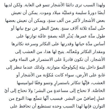
ولهذا السبب ترى دائمًا الأشجار تنمو في الغابة. ولكن لديها
أيضًا دورةٌ سليمة وعمليَّة ميلاد وموت. يمكن أن تعيش
بعض الأشجار لأكثر من ألف سنةٍ، ويمكن أن تعيش بعضها
حتَّى لمدَّة ثلاثة آلاف سنةٍ. بغضّ النظر عن نوع نباتها أو
طول مدَّة عمرها، يُدبِّر الله بصفةٍ عامَّة توازنها على
أساس مدَّة حياتها وقدرتها على التكاثر وسرعة تكاثرها
ومقدار التكاثر ومُعدَّله. يتيح لها هذا، من العشب إلى
الأشجار، أن تكون قادرةً على الاستمرار في النماء وفي
النموّ داخل بيئة إيكولوجيَّة متوازنة. ولذلك عندما تنظر إلى
غابةٍ على الأرض، سواء كانت مُكوَّنة من الأشجار أو
العشب، فإنَّها تتكاثر باستمرارٍ وتنمو وفقًا لنواميسها
الخاصَّة. لا تحتاج إلى مساعدةٍ من البشر؛ ولا تحتاج إلى أيّ
عملٍ إضافيّ من البشر. فبسبب أنَّها تتمتَّع بهذا النوع من
التوازن فإنها لهذا السبب وحده تستطيع أن تحافظ على