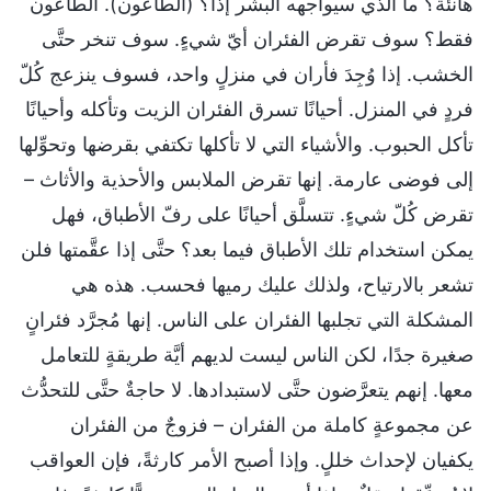
هانئة؟ ما الذي سيواجهه البشر إذًا؟ (الطاعون). الطاعون
فقط؟ سوف تقرض الفئران أيّ شيءٍ. سوف تنخر حتَّى
الخشب. إذا وُجِدَ فأران في منزلٍ واحد، فسوف ينزعج كُلّ
فردٍ في المنزل. أحيانًا تسرق الفئران الزيت وتأكله وأحيانًا
تأكل الحبوب. والأشياء التي لا تأكلها تكتفي بقرضها وتحوِّلها
إلى فوضى عارمة. إنها تقرض الملابس والأحذية والأثاث –
تقرض كُلّ شيءٍ. تتسلَّق أحيانًا على رفّ الأطباق، فهل
يمكن استخدام تلك الأطباق فيما بعد؟ حتَّى إذا عقَّمتها فلن
تشعر بالارتياح، ولذلك عليك رميها فحسب. هذه هي
المشكلة التي تجلبها الفئران على الناس. إنها مُجرَّد فئرانٍ
صغيرة جدًا، لكن الناس ليست لديهم أيَّة طريقةٍ للتعامل
معها. إنهم يتعرَّضون حتَّى لاستبدادها. لا حاجةٌ حتَّى للتحدُّث
عن مجموعةٍ كاملة من الفئران – فزوجٌ من الفئران
يكفيان لإحداث خللٍ. وإذا أصبح الأمر كارثةً، فإن العواقب