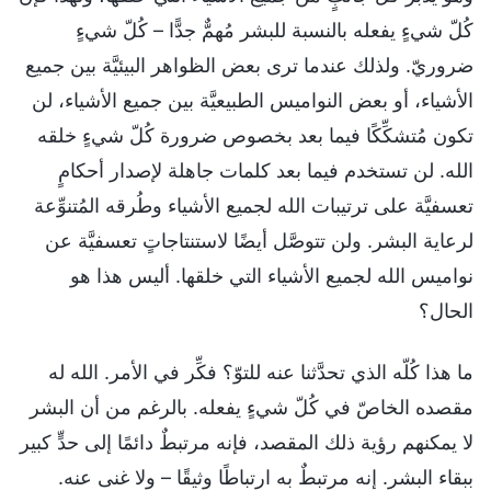
كُلّ شيءٍ يفعله بالنسبة للبشر مُهمٌّ جدًّا – كُلّ شيءٍ
ضروريّ. ولذلك عندما ترى بعض الظواهر البيئيَّة بين جميع
الأشياء، أو بعض النواميس الطبيعيَّة بين جميع الأشياء، لن
تكون مُتشكِّكًا فيما بعد بخصوص ضرورة كُلّ شيءٍ خلقه
الله. لن تستخدم فيما بعد كلمات جاهلة لإصدار أحكامٍ
تعسفيَّة على ترتيبات الله لجميع الأشياء وطُرقه المُتنوِّعة
لرعاية البشر. ولن تتوصَّل أيضًا لاستنتاجاتٍ تعسفيَّة عن
نواميس الله لجميع الأشياء التي خلقها. أليس هذا هو
الحال؟
ما هذا كُلّه الذي تحدَّثنا عنه للتوّ؟ فكِّر في الأمر. الله له
مقصده الخاصّ في كُلّ شيءٍ يفعله. بالرغم من أن البشر
لا يمكنهم رؤية ذلك المقصد، فإنه مرتبطٌ دائمًا إلى حدٍّ كبير
ببقاء البشر. إنه مرتبطٌ به ارتباطًا وثيقًا – ولا غنى عنه.