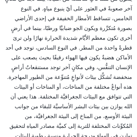
آخر صعوبةً في العثور على أيّ ينبوع مياهٍ. في النوع
الخامس، تتساقط الأمطار الخفيفة في إحدى الأراضي
بصورة مُتكرِّرة ويكون الجو ضبابيَّا ورطبًا، بينما في أرضٍ
أخرى تكون معظم الأيَّام شديدة الحرارة نهارًا ولن ترىَ
قطرةً واحدة من المطر. في النوع السادس، توجد في أحد
الأماكن هضبةٌ يكون فيها الهواء رقيقًا بحيث يصعب على
الإنسان التنفُّس، وفي مكانٍ آخر توجد مستنقعاتٌ أراضٍ
منخفضة تُشكِّل بيئات لأنواعٍ مُتنوِّعة من الطيور المهاجرة.
هذه أنواعٌ مختلفة من المناخات، أو المناخات أو البيئات
التي تتوافق مع البيئات الجغرافيَّة المختلفة. هذا يعني أن
الله يوازن بين بيئات البشر الأساسيَّة للبقاء من جوانب
البيئة الأوسع، من المناخ إلى البيئة الجغرافيَّة، من
المُكوِّنات المختلفة للتربة إلى كميَّة مصادر المياه لتحقيق
توازن في الهواء ودرجة الحرارة ونسبة رطوبة للبيئات