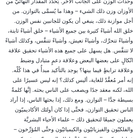
وحدات الوزن على الجانب الآخر. يُحدِّد المقدار النهائيّ من
الأوزان وزن ذلك الشيء – وهذا ما يُسمَّى بالتوازن. من
أجل موازنة ذلك، ينبغي أن يكون للجانبين نفس الوزن.
خلق الله أشياءً كثيرة بين جميع الأشياء – خلق أشياءً ثابتة،
وأشياءً تتحرَّك، وأشياءً تعيش، وأشياءً تتنفَّس، وكذلك أشياءً
لا تتنفَّس. هل يسهل على جميع هذه الأشياء تحقيق علاقة
اتّكالٍ على بعضها البعض وعلاقة دعمٍ متبادل وضبط
وعلاقة ترابطٍ فيما بينها؟ يوجد بالتأكيد مبدأٌ في هذا كُلّه.
إنه أمر مُعقَّدٌ للغاية، أليس كذلك؟ إنه ليس عسيرًا على
الله، لكنه معقد جدًا ويصعب على الناس بحثه. إنَّها كلمةٌ
بسيطة جدَّا – التوازن. ومع ذلك، إذا بحثها الناس، إذا أراد
الناس تحقيق التوازن، فحتَّى إذا كان أولئك الأكاديميّون
يعملون جميعًا لتحقيق ذلك – علماء الأحياء البشريَّة
والفلكيّون والفيزيائيّون والكيميائيّون وحتَّى المُؤرِّخون –