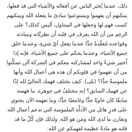
ذلك، عندما يُخبَر الناس عن أفعاله والأشياء التي قد فعلها،
يمكنهم أن يفهموا ويستوعبوا مبادئ ما يفعله الله ويمكنهم
كسب فهم لها وجعلها في المتناول، أليس كذلك؟ على
الرغم من أن الله يعرف في قلبه أن نظريَّاته ومبادئه
وقواعده مُعقَّدةٌ جدًّا عندما يفعل أيّ شيءٍ، وعندما خلق
جميع الأشياء، وعندما يحكم على جميع الأشياء، فإنه إذا
اُختير شيءٌ واحد لمشاركته معكم في الشركة ألن تتمكَّنوا
من أن تفهموا في قلوبكم أن هذه هي أعمال الله وأنها
ملموسةٌ جدًّا؟ (بلى). كيف يختلف فهمك الحاليّ لله إذًا
عن فهمك السابق؟ إنه مختلفٌ في جوهره. ما فهمته
سابقًا كان خاويًا جدًّا وغامضًا جدًّا، وما تفهمه الآن يحتوي
على قدرٍ هائل من الأدلَّة الملموسة التي تدعم أعمال الله
وتقارن ما لدى الله ومَن هو الله. ولذلك فإن كُلّ ما قد
قلته هو مادةٌ عظيمة لفهمكم عن الله.