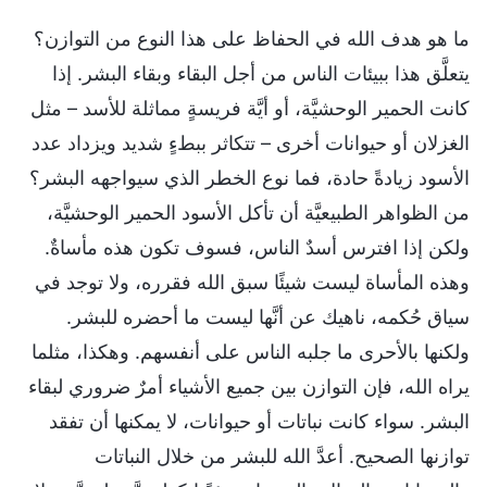
ما هو هدف الله في الحفاظ على هذا النوع من التوازن؟
يتعلَّق هذا ببيئات الناس من أجل البقاء وبقاء البشر. إذا
كانت الحمير الوحشيَّة، أو أيَّة فريسةٍ مماثلة للأسد – مثل
الغزلان أو حيوانات أخرى – تتكاثر ببطءٍ شديد ويزداد عدد
الأسود زيادةً حادة، فما نوع الخطر الذي سيواجهه البشر؟
من الظواهر الطبيعيَّة أن تأكل الأسود الحمير الوحشيَّة،
ولكن إذا افترس أسدٌ الناس، فسوف تكون هذه مأساةٌ.
وهذه المأساة ليست شيئًا سبق الله فقرره، ولا توجد في
سياق حُكمه، ناهيك عن أنَّها ليست ما أحضره للبشر.
ولكنها بالأحرى ما جلبه الناس على أنفسهم. وهكذا، مثلما
يراه الله، فإن التوازن بين جميع الأشياء أمرٌ ضروري لبقاء
البشر. سواء كانت نباتات أو حيوانات، لا يمكنها أن تفقد
توازنها الصحيح. أعدَّ الله للبشر من خلال النباتات