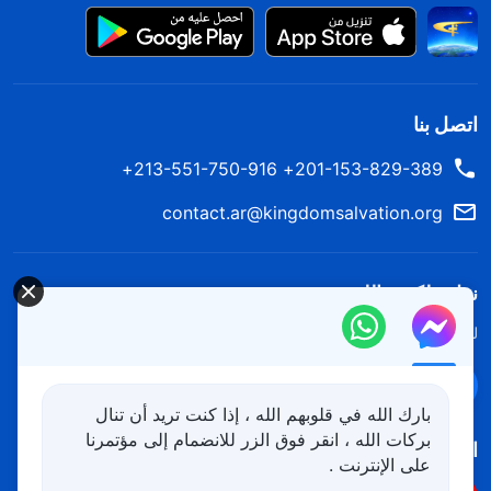
اتصل بنا
201-153-829-389+ 213-551-750-916+
contact.ar@kingdomsalvation.org
نزل ملكوت الله.
لقد نزلت المملكة بالفعل إلى الأرض! هل تريد دخوله؟
اعرف المزيد
تواصل معنا عبر Messenger
بارك الله في قلوبهم الله ، إذا كنت تريد أن تنال
بركات الله ، انقر فوق الزر للانضمام إلى مؤتمرنا
اتبعنا
على الإنترنت .