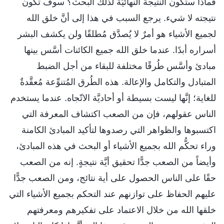
فماذا ستكون النتيجة النهائيَّة لذلك البحث؟ سوف تكون
نتيجته لا شيء. يرجع السبب في هذا إلى أنَّ خلق الله
لجميع الأشياء هو أمرٌ لا يُصدَّق مُطلقًا ولن يكشف البشر
أسراره أبدًا. عندما خلق الله جميع الكائنات أسَّس بينها
مبادئ وأسَّس طُرقًا مختلفة للبقاء من أجل الضبط
المتبادل والتكامل والإعالة. هذه الطُرق المُتنوِّعة مُعقَّدةٌ
للغاية؛ إنَّها ليست بسيطة أو أحاديَّة الاتّجاه. عندما يستخدم
الناس عقولهم، فإن من الصعب اكتشاف المعرفة التي
اكتسبوها والظواهر التي رصدوها لتأكيد المبادئ الكامنة
وراء تحكُّم الله بجميع الأشياء أو البحث في هذه المبادئ،
وأيضاً من الصعب جدًّا تحقيق أيَّة نتيجةٍ. إنه من الصعب
حقًا على الناس الحصول على أية نتائج، ومن الصعب جدًّا
عليهم الحفاظ على توازنهم عند التحكم بجميع الأشياء التي
خلقها الله من خلال الاعتماد على تفكيرهم ومعرفتهم