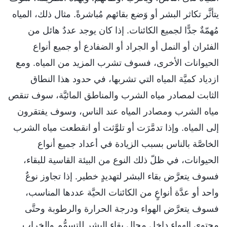
يتأثَّر تكاثر البشر أو وَضع بقائهم مُباشرةً. مثال ذلك، المياه
مُهمّةٌ جدًّا لجميع الكائنات. إذا كان يوجد عددٌ هائل من
الفئران أو النمل أو الجراد أو الضفادع أو جميع أنواع
الحيوانات الأخرى، فسوف تشرب المزيد من المياه. ومع
ازدياد كميَّة المياه التي تشربها، في حدود هذا النطاق
الثابت لمصادر مياه الشرب والمناطق المائيَّة، سوف تنقص
مياه الشرب ومصادر المياه عند الناس، وسوف يفتقرون
إلى المياه. وإذا تدمَّرَت أو تلوَّثت أو انقطعت مياه الشرب
الخاصَّة بالناس بسبب الزيادة في أعداد جميع أنواع
الحيوانات، في ظلّ ذلك النوع من البيئة القاسية للبقاء،
فسوف يتعرَّض بقاء البشر لتهديدٍ خطير. إذا تجاوز نوعٌ
واحد أو عدَّة أنواعٍ من الكائنات الحيَّة عددها المناسب،
فسوف يتعرَّض الهواء ودرجة الحرارة والرطوبة وحتَّى
محتوى الهواء داخل مجال بقاء البشر للتسمُّم والخراب