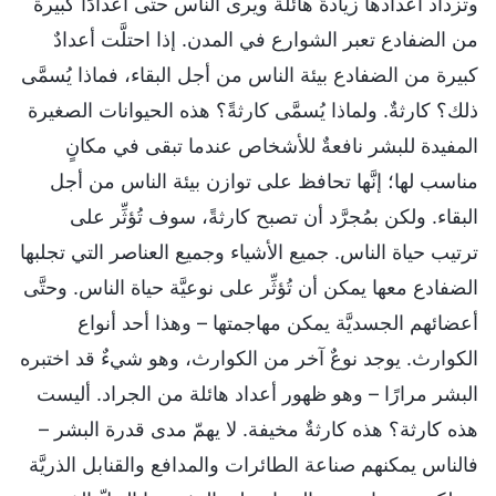
وتزداد أعدادها زيادةً هائلة ويرى الناس حتَّى أعدادًا كبيرة
من الضفادع تعبر الشوارع في المدن. إذا احتلَّت أعدادٌ
كبيرة من الضفادع بيئة الناس من أجل البقاء، فماذا يُسمَّى
ذلك؟ كارثةٌ. ولماذا يُسمَّى كارثةً؟ هذه الحيوانات الصغيرة
المفيدة للبشر نافعةٌ للأشخاص عندما تبقى في مكانٍ
مناسب لها؛ إنَّها تحافظ على توازن بيئة الناس من أجل
البقاء. ولكن بمُجرَّد أن تصبح كارثةً، سوف تُؤثِّر على
ترتيب حياة الناس. جميع الأشياء وجميع العناصر التي تجلبها
الضفادع معها يمكن أن تُؤثِّر على نوعيَّة حياة الناس. وحتَّى
أعضائهم الجسديَّة يمكن مهاجمتها – وهذا أحد أنواع
الكوارث. يوجد نوعٌ آخر من الكوارث، وهو شيءٌ قد اختبره
البشر مرارًا – وهو ظهور أعداد هائلة من الجراد. أليست
هذه كارثة؟ هذه كارثةٌ مخيفة. لا يهمّ مدى قدرة البشر –
فالناس يمكنهم صناعة الطائرات والمدافع والقنابل الذريَّة