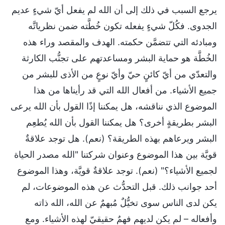
يرجع السبب في ذلك إلى أن الله لم يفعل أيّ شيءٍ عديم
الجدوى. فكُلّ شيءٍ يفعله تكون خُطَّته ضمن نظرياتَّه
ومبادئه التي تتضمَّن حكمته. الهدف والمقصد وراء هذه
الخُطَّة هو حماية البشر ومساعدتهم على تجنُّب الكارثة
والتعدّي من أيّ كائنٍ حيّ وأيّ نوعٍ من الأذى للبشر من
جميع الأشياء. من أفعال الله التي قد رأيناها من هذا
الموضوع الذي نناقشه، هل يمكننا إذًا القول بأن الله يرعى
البشر بطريقةٍ أخرى؟ هل يمكننا القول بأن الله يُطعِم
البشر ويرعاهم بهذه الطريقة؟ (نعم). هل توجد علاقةٌ
قويَّة بين هذا الموضوع وعنوان شركتنا "الله مصدر الحياة
لجميع الأشياء؟" (نعم). توجد علاقةٌ قويَّة، وهذا الموضوع
أحد جوانب ذلك. قبل التحدُّث عن هذه الموضوعات، لم
يكن لدى الناس سوى تخيُّلٌ مُبهمٌ عن الله، الله ذاته
وأفعاله – لم يكن لديهم فهمٌ حقيقيّ لهذه الأشياء. ومع