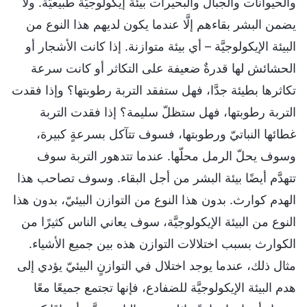
والحيوانات والجبال والبحيرات بيئةً إيكولوجيَّة طبيعيَّة. ولا
يضمن البشر بقاءهم إلَّا عندما يكون لديهم هذا النوع من
البيئة الإيكولوجيَّة – أي بيئة متوازنة. إذا كانت الأشجار أو
الحشائش لها قدرةٌ ضعيفة على التكاثر أو كانت سرعة
تكاثرها بطيئة جدَّا، فهل ستفقد التربة رطوبتها؟ وإذا فقدت
التربة رطوبتها، فهل ستظلّ سليمة؟ إذا فقدت التربة
غطائها النباتيّ ورطوبتها، فسوف تتآكل بسرعةٍ كبيرة،
وسوف يحلّ الرمل محلّها. عندما تتدهور التربة سوف
تتهدَّم أيضًا بيئة البشر من أجل البقاء. وسوف تصاحب هذا
الهدم كوارث. بدون هذا النوع من التوازن البيئيّ، بدون هذا
النوع من البيئة الإيكولوجيَّة، سوف يعاني الناس كثيرًا من
الكوارث بسبب اختلالات التوازن هذه بين جميع الأشياء.
مثال ذلك، عندما يوجد اختلال في التوازنٍ البيئيّ يؤدي إلى
هدم البيئة الإيكولوجيَّة للضفادع، فإنها تجتمع جميعًا معًا