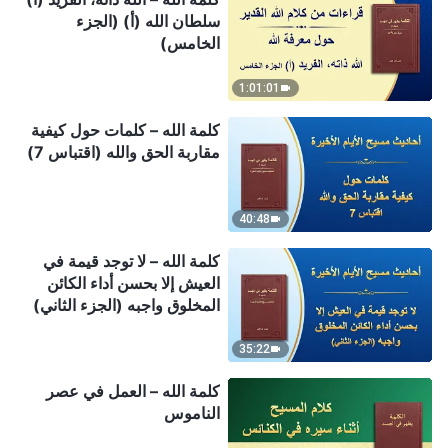
سلطان الله (أ) (الجزء
الخامس)
1:01:01
كلمة الله – كلمات حول كيفية
مقاربة الحق والله (اقتباس 7)
40:48
كلمة الله – لا توجد قيمة في
العيش إلا بحسن أداء الكائن
المخلوق واجبه (الجزء الثاني)
35:22
كلمة الله – العمل في عصر
الناموس