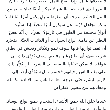
لا يُصدِّقها عقلٌ. وإذا أصبح النمل الصغير جدًّا كارثةً، فإن
الضرر الذي قد يلحقه بالبشر لا يمكن أيضًا تجاهله. يمضغ
النمل الخشب لدرجة أن سقوط منزلٍ يكون أمرًا شائعًا. لا
يمكن تجاهل قوَّته. هل سيكون أمرًا مخيفًا إذا تسبَّبت
أنواعٌ مختلفة من الطيور في كارثةٍ؟ (نعم). أي أنَّه بغضّ
النظر عن ماهية أنواع الحيوانات أو الكائنات الحيَّة، بمُجرَّد
أن تفقد توازنها فإنها سوف تنمو وتتكاثر وتعيش في نطاقٍ
غير طبيعيّ، أي نطاقٍ غير منتظمٍ. سوف يُؤدِّي ذلك إلى
عواقب لا يمكن تخيّلها بالنسبة إلى البشرية. لن يُؤثِّر ذلك
على بقاء الناس وحياتهم فحسب، بل سيُؤدِّي أيضًا إلى
كارثةٍ للبشر، حتَّى لدرجة معاناة الناس من الإبادة الكاملة
ومعاناتهم من مصير الانقراض.
عندما خلق الله جميع الأشياء، استخدم جميع أنواع الوسائل
والطُرق لتحقيق التوازن بينها، وتحقيق التوازن للظروف