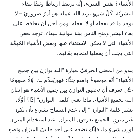
الأشياء؟ نفس الشيء، إنَّه يرتبط ارتباطًا وثيقًا ببقاء
البشريَّة. كُلّ شيءٍ يريد الله عمله هو أمرٌ ضروريّ – لا
يوجد ما قد يفعله أو لا يفعله. ومن أجل أن يحافظ على
بقاء البشر ومنح الناس بيئة مواتية للبقاء، توجد بعض
الأشياء التي لا يمكن الاستغناء عنها وبعض الأشياء المُهمَّة
التي يجب أن يعملها لحماية بقائهم.
يبدو من المعنى الحرفيّ لعبارة "الله يوازن بين جميع
الأشياء" أنَّه موضوعٌ واسع جدًّا؛ فهو ٍيُقدِّم لك أوَّلًا مفهومًا
حتَّى تعرف أن تحقيق التوازن بين جميع الأشياء هو إتقان
الله لجميع الأشياء. ماذا تعني كلمة "التوازن" إذًا؟ أوَّلًا،
تشير كلمة "التوازن" إلى عدم السماح بشيءٍ بأن يكون
غير متزنٍ. الجميع يعرفون الميزان. عند استخدام الميزان
لوزن شيءٍ ما، فإنَّك تضعه على أحد جانبيّ الميزان وتضع