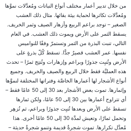
من خلال تدبير أعمار مختلف أنواع النباتات ومُعدَّلات نموَّها
ومُعدَّلات تكاثرها لحماية بيئة بقائها. مثال ذلك العشب
الصغير – توجد براعم الربيع وأزهار الصيف وثمر الخريف.
يسقط الثمر على الأرض ويموت ذلك العشب. في العام
التالي، تنبت البذرة من الثمر وتستمرّ وفقًا للنواميس
نفسها. عمر العشب قصيرٌ جدًّا. تسقط كُلّ بذرةٍ على
الأرض وتُنبِت جذورًا وبراعم وإزهارات وتُنتِج ثمرًا – تحدث
هذه العمليَّة فقط خلال الربيع والصيف والخريف. وجميع
أنواع الأشجار لها أعمارها الخاصَّة وفتراتها المختلفة لنموَّها
وإثمارها. تموت بعض الأشجار بعد 30 إلى 50 عامًا فقط –
أي تتراوح أعمارها بين 30 إلى 50 عامًا، ولكن ثمارها
تسقط على الأرض وبعدها تُنبِت جذورًا وبراعم، ثم تُزهِر
وتحمل ثمارًا، وتعيش لمدَّة 30 إلى 50 عامًا أخرى. هذا
مُعدَّل تكرارها. تموت شجرةٌ قديمة وتنمو شجرةٌ حديثة –