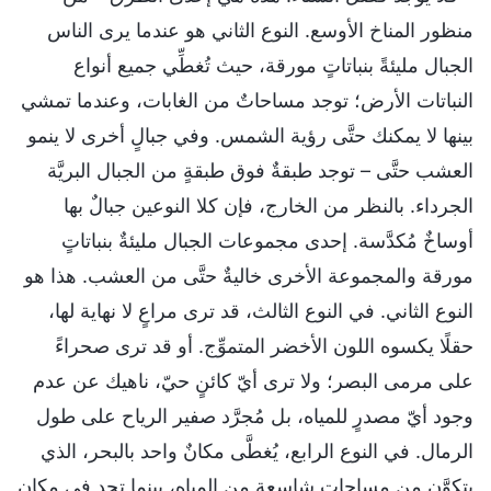
منظور المناخ الأوسع. النوع الثاني هو عندما يرى الناس
الجبال مليئةً بنباتاتٍ مورقة، حيث تُغطِّي جميع أنواع
النباتات الأرض؛ توجد مساحاتٌ من الغابات، وعندما تمشي
بينها لا يمكنك حتَّى رؤية الشمس. وفي جبالٍ أخرى لا ينمو
العشب حتَّى – توجد طبقةٌ فوق طبقةٍ من الجبال البريَّة
الجرداء. بالنظر من الخارج، فإن كلا النوعين جبالٌ بها
أوساخٌ مُكدَّسة. إحدى مجموعات الجبال مليئةٌ بنباتاتٍ
مورقة والمجموعة الأخرى خاليةٌ حتَّى من العشب. هذا هو
النوع الثاني. في النوع الثالث، قد ترى مراعٍ لا نهاية لها،
حقلًا يكسوه اللون الأخضر المتموِّج. أو قد ترى صحراءً
على مرمى البصر؛ ولا ترى أيّ كائنٍ حيّ، ناهيك عن عدم
وجود أيّ مصدرٍ للمياه، بل مُجرَّد صفير الرياح على طول
الرمال. في النوع الرابع، يُغطَّى مكانٌ واحد بالبحر، الذي
يتكوَّن من مساحاتٍ شاسعة من المياه، بينما تجد في مكانٍ