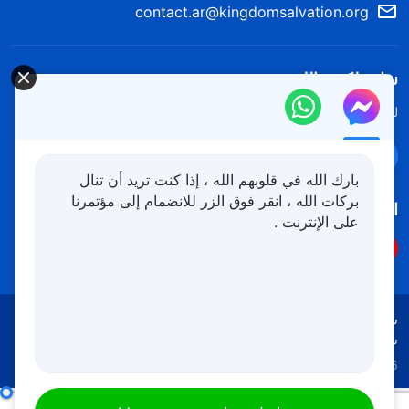
contact.ar@kingdomsalvation.org
نزل ملكوت الله.
لقد نزلت المملكة بالفعل إلى الأرض! هل تريد دخوله؟
اعرف المزيد
تواصل معنا عبر Messenger
بارك الله في قلوبهم الله ، إذا كنت تريد أن تنال
بركات الله ، انقر فوق الزر للانضمام إلى مؤتمرنا
اتبعنا
على الإنترنت .
شروط الاستخدام
الخصوصية
شكر وتقدير
سياسة ملفات تعريف الارتباط
Copyright © 2026
كنيسة الله القدير
جميع الحقوق محفوظة
كلمات حول موضوعات أخرى