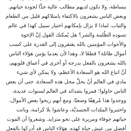
ببساطة، ولا تكون لديهم مطالب عالية جدًّا لجودة حياتهم.
وبعض الناس يشعرون بالاكتفاء بامتلاكهم قليل من الطعام
والثياب. لماذا لا يزال بإمكانهم اختيار سبيل كهذا في عالم
تسوده الظُلمة والشر؟ هل يُمكنك القول إنَّ الإخوة
والأخوات المؤمنين بالله يفتقرون إلى القدرة على كسب
أموال طائلة؟ قطعًا لا، وهذا لأن بعدما يؤمن هؤلاء الناس
بالله يشعرون بالفعل بدرجة أو أخرى في أعماق قلوبهم،
أنَّ اتباع الله هو السعادة الأعظم، ولا يمكن لأي شيء
مادي في العالم أنْ يحلَّ محل هذه السعادة. حتى أن بعض
الناس حاولوا؛ فمروا بشدائد في العالم لسنوات عديدة،
ووجدوا هذا مُرهِقًا وصعبًا. ومع أنهم ربحوا بعض الأموال،
واختبروا الملذات الجسديَّة، وعاشوا بلا كرامة، وباتت
حياتهم جوفاء ومريرة على نحو متزايد. وشعروا أن الموت
أفضل من عيش حياة كهذه. هؤلاء الناس قد أدركوا بالفعل