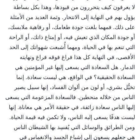
لا يعرفون كيف يتحررون من قيودها، وهذا بكل بساطة
يؤول بهم في النهاية إلى الانتحار. وثمة العديد من الأمثلة
على ذلك. فمهما بلغت جودة طعامك، أو رفاهية ملابسك،
أو جودة المكان الذي تعيش فيه، أو إمتاع ذاتك، أو الراحة
التي تنعم بها في الحياة، ومهما أُشبعت شهواتك إلى الحد
الأقصى، في النهاية كل هذا فراغ فوقه فراغ ونهايته
الدمار. هل السعادة التي يسعى إليها غير المؤمنين هي
السعادة الحقيقية؟ في الواقع، هي ليست سعادة. إنما
تخيُّل بشري، أو لون من ألوان الفساد، إنها سبيل يصير
الناس من خلاله منحطين. فالسعادة المزعومة التي يسعى
إليها الناس سعادة زائفة، في حقيقة الأمر هي معاناة. إنها
ليست هدفًا يسعى إليه الناس، ولا تكمن فيه قيمة الحياة.
ومن الطرائق والوسائل التي يُفسِد بها الشيطان الناس
هي جعلهم يسعون إلى إشباع الجسد والانغماس في