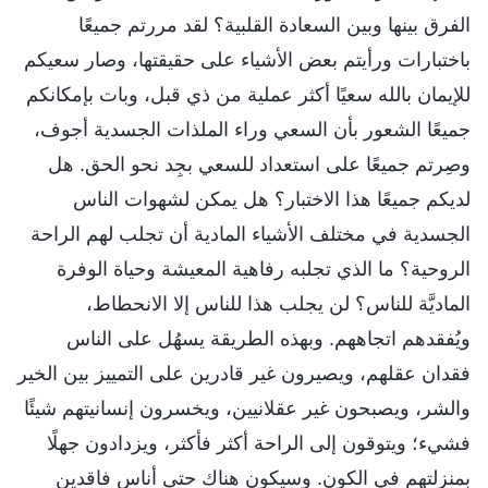
الفرق بينها وبين السعادة القلبية؟ لقد مررتم جميعًا
باختبارات ورأيتم بعض الأشياء على حقيقتها، وصار سعيكم
للإيمان بالله سعيًا أكثر عملية من ذي قبل، وبات بإمكانكم
جميعًا الشعور بأن السعي وراء الملذات الجسدية أجوف،
وصِرتم جميعًا على استعداد للسعي بجِد نحو الحق. هل
لديكم جميعًا هذا الاختبار؟ هل يمكن لشهوات الناس
الجسدية في مختلف الأشياء المادية أن تجلب لهم الراحة
الروحية؟ ما الذي تجلبه رفاهية المعيشة وحياة الوفرة
الماديَّة للناس؟ لن يجلب هذا للناس إلا الانحطاط،
ويُفقدهم اتجاههم. وبهذه الطريقة يسهُل على الناس
فقدان عقلهم، ويصيرون غير قادرين على التمييز بين الخير
والشر، ويصبحون غير عقلانيين، ويخسرون إنسانيتهم شيئًا
فشيء؛ ويتوقون إلى الراحة أكثر فأكثر، ويزدادون جهلًا
بمنزلتهم في الكون. وسيكون هناك حتى أناس فاقدين