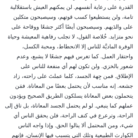
القدرة على رعاية أنفسهم. لن يمكنهم العيش باستقلالية
تامة، ولن يستطيعوا كسب قوتهم، وسيصبحون متكلين
على والدَيهم. وسيصبحون أيضًا أكثر جشعًا ووقاحة على
نحو متزايد. خُلاصة القول، لا تجلب رفاهية المعيشة وحياة
الوفرة الماديَّة للناس إلا الانحطاط، ومحبة الكسل،
واحتقار العمل. كما تغرس فيهم جشعًا لا يشبع، وعدم
شعور بالخزي. ولن تكون لهم أي منفعة للناس على
الإطلاق. فمن جِهة الجسد، كلما عملتَ على راحته، زاد
جشعه. إنه مناسب لأن يحتمل بعضًا من المعاناة. فمَن
يتحملون بعض المعاناة يسلكون الطريق الصحيح ويؤدون
عملهم كما ينبغي. لو لم يحتمل الجسد المعاناة، بل تاق إلى
الراحة، وترعرع في كنف الراحة، فلن يحقق الناس أي
شيء، ومن المحتمل ألا ينالوا الحق. وإذا واجه الناس
الكوارث الطبيعية وتلك التي يتسبب فيها الإنسان، فإنهم