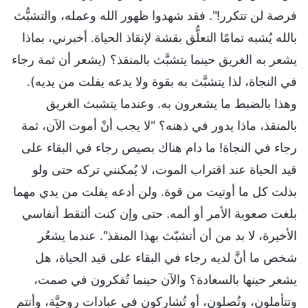
فرصة لن تتكرر!". فقد شهدوا ظهور الله وعمله، والتشبُّث
بالله يُشبه تمامًا التعلُّق بقشة لإنقاذ الحياة. أخبرني، بماذا
يشعر به الغريق حينما يتشبَّث بالمنقذ؟ (يشعر أن ثمة رجاء
في النجاة، لذا يتشبَّث به بقوة ولا يدعه يفلت من يديه).
وهذا بالضبط ما يشعرون به. وعندما يتشبث الغريق
بالمنقذ، ماذا يدور في ذهنه؟ "لا يجب أنْ أموت الآن، ثمة
رجاء في النجاة! ما دام هناك بصيص رجاء في البقاء على
قيد الحياة عند اقتراب الموت، لا يُمكنني تركه حتى ولو
بذلت كل ما أوتيت من قوة. ولن أدعه يفلت من يدي مهما
بلغت صعوبة الأمر أو ألمه. حتى وإن كنت ألتقط أنفاسي
الأخيرة، لا بد من أن أتشبّث بهذا المنقذ". عندما يشعُر
شخص ما أنَّ لديه رجاء في البقاء على قيد الحياة، هل
يشعر حينها بالسعادة؟ والآن حينما تُفكرون في صمت،
وتتأملون، وتُصلون، أو تُشاركون في عبادات روحيَّة، وأنتم