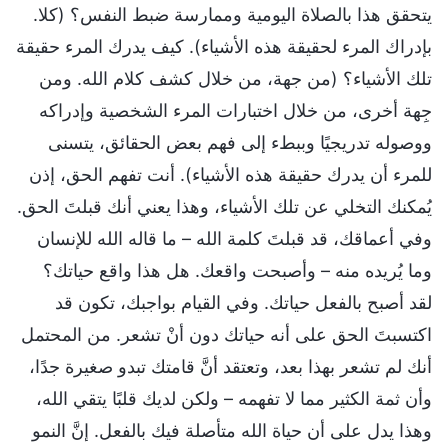
يتحقق هذا بالصلاة اليومية وممارسة ضبط النفس؟ (كلا.
بإدراك المرء لحقيقة هذه الأشياء). كيف يدرك المرء حقيقة
تلك الأشياء؟ (من جهة، من خلال كشف كلام الله. ومن
جِهة أخرى، من خلال اختبارات المرء الشخصية وإدراكه
ووصوله تدريجيًا وببطء إلى فهم بعض الحقائق، يتسنى
للمرء أن يدرك حقيقة هذه الأشياء). أنت تفهم الحق، إذن
يُمكنك التخلي عن تلك الأشياء، وهذا يعني أنك قبلتَ الحق.
وفي أعماقك، قد قبلتَ كلمة الله – ما قاله الله للإنسان
وما يُريده منه – وأصبحت واقعك. هل هذا واقع حياتك؟
لقد أصبح بالفعل حياتك. وفي القيام بواجبك، تكون قد
اكتسبتَ الحق على أنه حياتك دون أنْ تشعر. من المحتمل
أنك لم تشعر بهذا بعد، وتعتقد أنَّ قامتك تبدو صغيرة جدًا،
وأن ثمة الكثير مما لا تفهمه – ولكن لديك قلبًا يتقي الله،
وهذا يدل على أن حياة الله متأصلة فيك بالفعل. إنَّ النمو