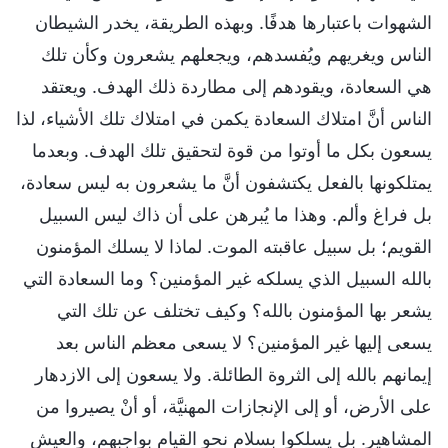
الشهوات باعتبارها هدفًا. وبهذه الطريقة، يخدر الشيطان
الناس ويغريهم ويُفسدهم، ويجعلهم يشعرون وكأن تلك
هي السعادة، ويقودهم إلى مطاردة ذلك الهدف. ويعتقد
الناس أنَّ امتلاك السعادة يكمن في امتلاك تلك الأشياء، لذا
يسعون بكل ما أوتوا من قوة لتحقيق تلك الهدف. وبعدما
يمتلكونها بالفعل يكتشفون أنَّ ما يشعرون به ليس سعادة،
بل فراغ وألم. وهذا ما يُبرهن على أن ذاك ليس السبيل
القويم؛ بل سبيل عاقبته الموت. لماذا لا يسلك المؤمنون
بالله السبيل الذي يسلكه غير المؤمنين؟ وما السعادة التي
يشعر بها المؤمنون بالله؟ وكيف تختلف عن تلك التي
يسعى إليها غير المؤمنين؟ لا يسعى معظم الناس بعد
إيمانهم بالله إلى الثروة الطائلة. ولا يسعون إلى الازدهار
على الأرض، أو إلى الإنجازات المهنيَّة، أو أنْ يصيروا من
المشاهير. بل يسلكوا بسلام نحو القيام بواجبهم، والعيش