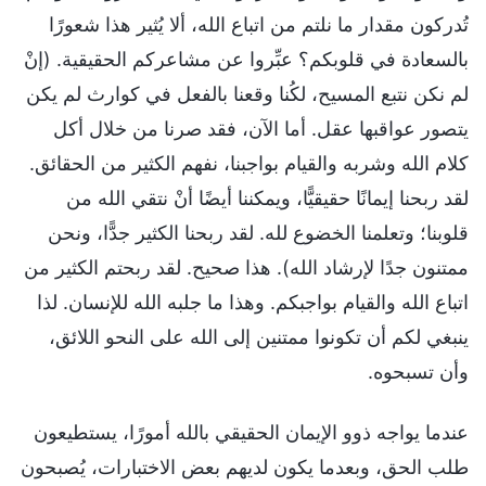
تُدركون مقدار ما نلتم من اتباع الله، ألا يُثير هذا شعورًا
بالسعادة في قلوبكم؟ عبِّروا عن مشاعركم الحقيقية. (إنْ
لم نكن نتبع المسيح، لكُنا وقعنا بالفعل في كوارث لم يكن
يتصور عواقبها عقل. أما الآن، فقد صرنا من خلال أكل
كلام الله وشربه والقيام بواجبنا، نفهم الكثير من الحقائق.
لقد ربحنا إيمانًا حقيقيًّا، ويمكننا أيضًا أنْ نتقي الله من
قلوبنا؛ وتعلمنا الخضوع لله. لقد ربحنا الكثير جدًّا، ونحن
ممتنون جدًا لإرشاد الله). هذا صحيح. لقد ربحتم الكثير من
اتباع الله والقيام بواجبكم. وهذا ما جلبه الله للإنسان. لذا
ينبغي لكم أن تكونوا ممتنين إلى الله على النحو اللائق،
وأن تسبحوه.
عندما يواجه ذوو الإيمان الحقيقي بالله أمورًا، يستطيعون
طلب الحق، وبعدما يكون لديهم بعض الاختبارات، يُصبحون