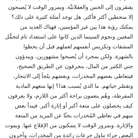
يفتقرون إلى الحس والعقلانيَّة. وبمرور الوقت لا يُصبحون
إلا منحطين أكثر فأكثر. هل توجد أمثلة كثيرة على ذلك؟
يمكنك رؤية هذا بين غير المؤمنين، فهناك العديد من
المغنين ونجوم السينما الذين كانوا على استعداد تام لتحمُّل
المشقات وتكريس أنفسهم لعملهم قبل أن يحظوا
بالشهرة. ولكن بمجرد أن يُصبحوا مشهورين، ويبدؤون
جني الكثير من المال، ينحرفون عن الطريق الصحيح،
فيتعاطى بعضهم المخدرات، وبعضهم يلجأ إلى الانتحار،
وتقصُر حياتهم. ما الذي يُسبب هذا؟ إنها متعهم المادية
المفرطة، وهُم ينعمون براحة أكثر من اللازم، ولا يعرفون
كيف يحصلون على متعة أكبر أو إثارة أكبر. فيبدأ بعض
منهم في تعاطي المُخدرات بحثًا عن المزيد من المتعة
والإثارة. وبمرور الوقت لا يتمكنون من الإقلاع عنها. ويموت
البعض جراء تناول جرعات زائدة من المخدرات، وآخرون