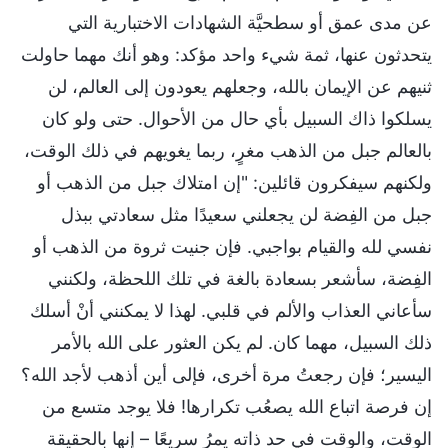
عن مدى عمق أو سطحيَّة الشهادات الاختبارية التي
يتحدثون عنها، ثمة شيء واحد مؤكد: وهو أنك مهما حاولت
ثنيهم عن الإيمان بالله، وجعلهم يعودون إلى العالم، لن
يسلكوا ذاك السبيل بأي حال من الأحوال. حتى ولو كان
بالعالم جبل من الذهب مغرٍ، ربما يغويهم في ذلك الوقت،
ولكنهم سيفكرون قائلين: "إن امتلاك جبل من الذهب أو
جبل من الفِضة لن يجعلني سعيدًا مثل سعادتي ببذل
نفسي لله والقيام بواجبي. فإن جنيت ثروة من الذهب أو
الفِضة، سأشعر بسعادة بالغة في تلك اللحظة، ولكنني
سأعاني العذاب والألم في قلبي. لهذا لا يمكنني أنْ أسلك
ذلك السبيل، مهما كان. لم يكن العثور على الله بالأمر
اليسير؛ فإن رجعتُ مرة أخرى، فإلى أين أذهب لأجد الله؟
إن فرصة اتباع الله يصعُب تكرارها! فلا يوجد متسع من
الوقت، والوقت في حد ذاته يمرُ سريعًا – إنها بالحقيقة