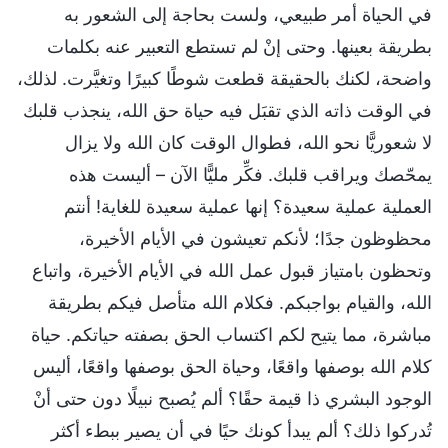
في الحياة أمر طبيعي، ولست بحاجة إلى الشعور به
بطريقة بعينها. وحتى إنْ لم تستطع التعبير عنه بكلمات
واضحة، لكنك بالحقيقة قطعت شوطًا كبيرًا وتغيَّرت. لذلك،
في الوقت ذاته الذي تقبَل فيه حياة حق الله، ينجذب قلبك
لا شعوريًّا نحو الله، فطوال الوقت كان الله ولا يزال
يمحّصك ويراقب قلبك. فكِّر مليًّا الآن – أليست هذه
العملية عملية سعيدة؟ إنها عملية سعيدة للغاية! أنتم
محظوظون جدًا؛ لأنكم تعيشون في الأيام الأخيرة،
وتحظون بامتياز قبول عمل الله في الأيام الأخيرة، واتباع
الله، والقيام بواجبكم. فكلام الله متأصل فيكم بطريقة
مباشرة، مما يتيح لكم اكتساب الحق بصفته حياتكم. حياة
كلام الله بوصفها واقعًا، وحياة الحق بوصفها واقعًا، أليس
الوجود البشري ذا قيمة حقًا؟ ألم يُصبح نبيلًا دون حتى أنْ
تُدركوا ذلك؟ ألم يبدأ كونك حيًا في أن يصير ببطء أكثر