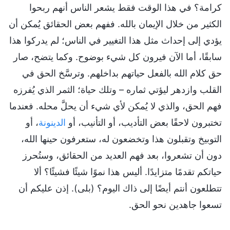
كرامة؟ في هذا الوقت فقط يشعر الناس أنهم ربحوا
الكثير من خلال الإيمان بالله. ففهم بعض الحقائق يُمكن أن
يؤدي إلى إحداث مثل هذا التغيير في الناس؛ لم يدركوا هذا
سابقًا، أما الآن فيرون كل شيء بوضوح. وكما يتضح، صار
حق كلام الله بالفعل حياتهم بداخلهم. وترسَّخ الحق في
القلب وازدهر ليؤتي ثماره – وتلك حياة؛ الثمر الذي يُفرزه
فهم الحق، والذي لا يُمكن لأي شيء أن يحلَّ محله. فعندما
تختبرون لاحقًا بعض التأديب، أو التأنيب، أو
الدينونة
، أو
التوبيخ وتقبلون هذا وتخضعون له، ستعرفون حينها الله،
دون أن تشعروا، بعد فهم العديد من الحقائق، وستُحرز
حياتكم تقدمًا متزايدًا. أليس هذا نموًا شيئًا فشيئًا؟ ألا
تتطلعون أنتم أيضًا إلى ذاك اليوم؟ (بلى). إذن عليكم أن
تسعوا جاهدين نحو الحق.