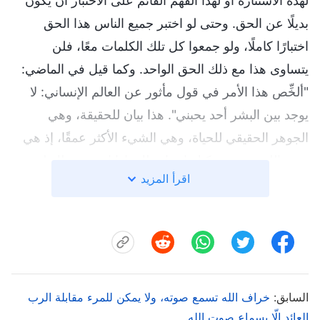
لهذه الاستنارة أو لهذا الفهم القائم على الاختبار أن يكون
بديلًا عن الحق. وحتى لو اختبر جميع الناس هذا الحق
اختبارًا كاملًا، ولو جمعوا كل تلك الكلمات معًا، فلن
يتساوى هذا مع ذلك الحق الواحد. وكما قيل في الماضي:
"ألخِّص هذا الأمر في قول مأثور عن العالم الإنساني: لا
يوجد بين البشر أحد يحبني". هذا بيان للحقيقة، وهي
الجوهر الحقيقي للحياة، وهي الشيء الأكثر عمقًا، إذ هي
تعبير الله نفسه. يمكنك اختبار ذلك. إذا اختبرت ذلك لمدة
اقرأ المزيد
ثلاث سنوات، فستصل إلى فهم ضحل، وإذا اختبرت ذلك
لمدة ثماني سنوات، فستتمتع بفهم أكبر، لكن لن يكون
فهمك بديلاً عن هذه العبارة التي تأتي من الحق. إذا
اختبرها شخص آخر لمدة عامين، فسيصل إلى قليل من
الفهم؛ أمَّا إذا اختبرها لمدة عشر سنوات، فسيتمتع بفهم
السابق:
أعلى، وإذا اختبر ذلك مدى الحياة، فسوف يحظى بفهم
خراف الله تسمع صوته، ولا يمكن للمرء مقابلة الرب
العائد إلّا بسماع صوت الله