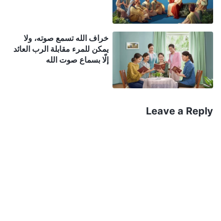
غير قادرين على اختبار حق واحد اختبارًا كاملاً وشاملاً. ...
إذا كان لك بعض الخبرة في جانب من جوانب الحق، فهل
خراف الله تسمع صوته، ولا
يمكن أن يمثّل هذا الحق؟ بالتأكيد لا يمكن أن يمثّل الحق.
يمكن للمرء مقابلة الرب العائد
هل يمكنك أن تشرح الحق شرحًا كاملاً؟ إنك بالتأكيد لا
إلّا بسماع صوت الله
تستطيع. هل تستطيع أن تكتشف وترى شخصية الله من
الحق؟ لا يمكنك رؤيتها. هل يمكنك اكتشاف جوهر الله؟
كلا، لا يمكنك. إن اختبار الجميع للحق ليس سوى اختبار
Leave a Reply
جانب واحد منه، أي جزء واحد أو نطاق واحد منه؛ باختباره
ضمن نطاقك المحدود لا يمكنك الإلمام بكل الحق. عندما
يتعلق الأمر بمعنى الحق الأصلي الذي عُبِّر عنه، فإن هذا
المصدر قد كشف تمامًا عن الطبيعة المشتركة للبشرية.
ما هو القدر الذي ترقى إليه الخبرة القليلة التي لديك؟ حبة
رمل على شاطئ، وقطرة ماء في محيط. لذلك، مهما كان
مقدار رقي فهمك ومشاعرك من اختباراتك، حتى لو كانت