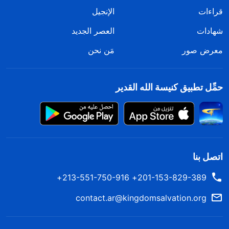
من الروح القدس. هي مجرد كلمات تشجيع وتعزية ووعظ
قراءات
الإنجيل
كتبها للكنائس أثناء مسار عمله. لذلك هي أيضًا سجل
شهادات
العصر الجديد
لمعظم عمل بولس آنذاك. كُتبت لجميع مَن كانوا إخوة
وأخوات في الرب، حتى يتسنى للإخوة والأخوات في كل
معرض صور
مَن نحن
الكنائس آنذاك أن يتبعوا نصيحته ويلتزموا بطريق التوبة
الذي أوصى به
الرب يسوع
. لم يقل بولس بأية وسيلة من
حمِّل تطبيق كنيسة الله القدير
الوسائل، سواء للكنائس في وقتها أو المستقبل، أن على
الجميع أن يأكل ويشرب الكلام الذي كتبه، ولم يقل أن
كلماته كلها جاءت من الله. بحسب ظروف الكنيسة آنذاك،
هو ببساطة تواصل مع الإخوة والأخوات ووعظهم وألهمهم
اتصل بنا
الإيمان؛ كان يكرز ببساطة ويذكِّر الناس ويعظهم. كانت
201-153-829-389+ 213-551-750-916+
كلماته مبنية على حِمْله الخاص، وقد دعَّم الناس من خلال
تلك الكلمات. هو قام بعمل رسول الكنائس آنذاك، وكان
contact.ar@kingdomsalvation.org
عاملاً استخدمه الرب يسوع، ولذلك كان عليه أن يأخذ على