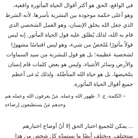
في الواقع، الحق هو أكثر أقوال الحياة المأثورة واقعية،
وهو أعلى حكمة موجودة بين البشرية بأسرها. لأنه الشرط
الذي جعل الله يخلق الإنسان، وهو العمل الشخصي الذي
قام به الله، لذلك يُطلق عليه قول الحياة المأثور. إنه ليس
قولاً مأثورًا مُلخصٌ من شيء، وهو ليس اقتباسًا مشهورًا
لشخصية عظيمة؛ بل هو قول للبشرية من سيد السماوات
والأرض وسائر الأشياء، وليس هو بعض كلمات قام إنسان
بتلخيصها، بل هو حياة الله المتأصِّلة. ولذلك يُدعى أعظم
جميع أقوال الحياة المأثورة.
– الكلمة، ج. 1. ظهور الله وعمله. مَنْ يعرفون الله وعمله هم
وحدهم مَنْ يستطيعون إرضاءه
... يمكن للجميع اختبار الحق إلا أنّ أوضاع اختبارهم
ستختلف. ويختلف أيضًا ما يستمدّه كل شخصٍ من هذا