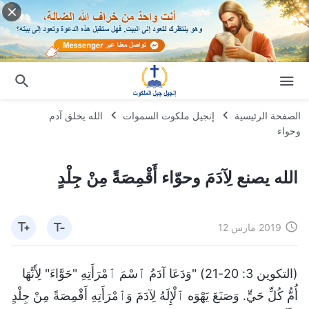
الصفحة الرئيسية
إنجيل ملكوت السموات
الله يخلق آدم
وحواء
الله يصنع لِآدَمَ وحوّاء أَقْمِصَةً مِنْ جِلْدٍ
2019 مارس 12
(التكوين 3: 20-21) "وَدَعَا آدَمُ ٱسْمَ ٱمْرَأَتِهِ "حَوَّاءَ" لِأَنَّهَا
أُمُّ كُلِّ حَيٍّ. وَصَنَعَ يَهْوَه ٱلْإِلَهُ لِآدَمَ وَٱمْرَأَتِهِ أَقْمِصَةً مِنْ جِلْدٍ