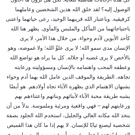
الوصول إليه؟ لقد خلق الله هذين الشخصين وعاملهما
كرفيقيه. وباعتبار الله قريبهما الوحيد، رعى حياتهما واعتنى
باحتياجاتهما من المأكل والملبس والمأوى. يظهر هنا الله
كأحد الأبوين لآدم وحواء. من خلال هذا الأمر، لا يرى
الإنسان مدى سمو الله؛ لا يرى علوِّ الله؛ ولا غموضه، وهو
بالأخص لا يرى غضبه أو جلاله. كل ما يراه هو تواضع الله
وعطفه المحب واهتمامه بالإنسان ومسؤوليته ورعايته
تجاهه. الطريقة والموقف الذين عامل الله بهما آدم وحواء
يشبهان الاهتمام الذي يظهره الآباء تجاه أولادهم. هو أيضًا
يشبه طريقة محبة الآباء لأبنائهم وبناتهم واعتناءهم بهم
ورعايتهم لهم – فهي واقعية ومرئية وملموسة. بدلاً من أن
يتخذ الله مكانه العالي والجليل، استخدم الله الجلود بصفة
شخصية ليصنع ثيابًا للإنسان. لا يهم إذا ما كان هذا القميص
الفرو اسُتخدم ليغطي عريهم أو يقيهم من البرد. ما يهم هو