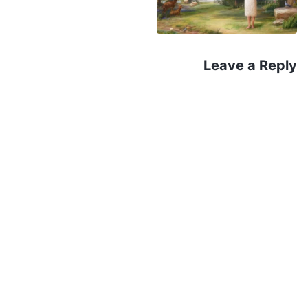
يقول البعض: "نعم!". لماذا؟ لأن جوهر الله ليس مزيَّفًا،
وجماله ليس مزيَّفًا، ولأن جوهر الله موجود بحق وليس
شيئًا أضافه الآخرون، وهو بالتأكيد ليس شيئًا يتغيَّر مع
Leave a Reply
الأزمنة والأماكن والعصور. لا يمكن أن تظهر أصالة الله
وجماله إلا بفعل شيء يظنه الناس غير ملحوظ وغير مهم،
شيء تافه للغاية لدرجة أن الناس حتى لا يفكرون في إنه
من الممكن أن يفعله. الله ليس زائفًا. لا توجد مبالغة أو
تنكر أو فخر أو كبرياء في شخصيته وجوهره. إنه لا يتفاخر
أبدًا، بل يحب البشر الذين خلقهم ويظهر الاهتمام نحوهم
ويعتني بهم ويقودهم بأمانة وإخلاص. ومهما كان حجم
تقدير الناس لما يفعله الله أو شعورهم به أو رؤيتهم له،
فمن المؤكد أنه يفعله. هل معرفة أن الله لديه هذا الجوهر
يؤثر في محبة الناس له؟ هل يؤثر في مخافتهم لله؟ حين
تفهم الجانب الحقيقي من الله، أتمنى أن تقترب منه أكثر