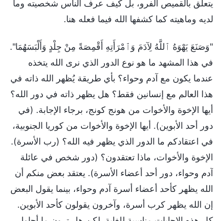
يتعلق بالقميص الفرو، بل كيف عرف الناس شخصيته وما
لديه وماهيته كما كشفها الله فيما فعله هنا.
"وَصَنَعَ يَهْوَهُ ٱللَّهُ لِآدَمَ وَٱمْرَأَتِهِ أَقْمِصَةً مِنْ جِلْدٍ وَأَلْبَسَهُمَا".
في هذا المشهد ما هو نوع الدور الذي نرى الله يتخذه
عندما يكون مع آدم وحواء؟ بأي طريقة يُظهر الله ذاته في
هذا العالم مع إنسانين فقط؟ هل يظهر ذاته في دور الله؟
أيها الإخوة والأخوات من هونج كونج، برجاء الإجابة. (في
دور أحد الأبوين). أيها الإخوة والأخوات من كوريا الجنوبية،
في اعتقادكم ما الدور الذي يظهر فيه الله؟ (رب الأسرة).
الإخوة والأخوات، ماذا تعتقدون؟ (دور شخص في عائلة
آدم وحواء، دور أحد أعضاء الأسرة). يعتقد بعض منكم أن
الله يظهر كأحد أعضاء أسرة آدم وحواء، بينما يقول البعض
إن الله يظهر كرب أسرة، وآخرون يقولون كأحد الأبوين.
كل هذه الإجابات مناسبة للغاية. لكن هل ترون ما أحاول