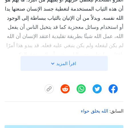
أن هذه الثياب المستخدمة لتغطية جسد الإنسان صنعتها يدا
الله نفسه. وبدلاً من أن الإتيان بالثياب ببساطة إلى الوجود
أو استخدام وسائل معجزية كما قد يتخيل الناس أن يفعل
الله، عمل الله شيئًا بطريقة تقليدية اعتقد الإنسان أن الله
لم يكن ليفعله ولم يكن ينبغي عليه فعله. قد يبدو هذا أمرًا
تافهًا، ربما يظن بعض الناس حتى أنه لا يستحق الذكر،
اقرأ المزيد
لكنه يسمح لأي تابع لله، كانت تكتنفه تصورات مبهمة عن
الله، أن يربح بصيرة عن أصالته وجماله، ويرى أمانته
وتواضعه. إن هذا يدفع الناس المتغطرسين غطرسة لا
تُحتمل الذين يظنون أنفسهم سامين وأجلاء لأن يحنوا
رؤوسهم المتشامخة في خزي في وجه اتضاع الله
وأصالته. هنا، تمكن أصالة الله واتضاعه الناس من أن يروا
السابق:
الله يخلق حواء
كم هو محبوب. على النقيض، صار الله "الهائل"، والله
"المحبوب"، والله "كلي القدرة" الذي يحمله الناس في