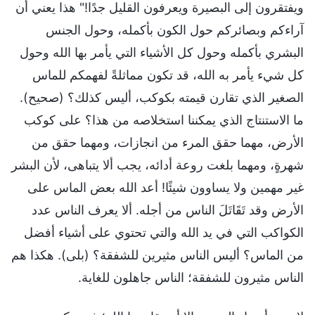
ويفتقرون إلى البصيرة ويعرفون القليل جدًا!" هذا يعني أن
آراءكم وبصائركم حول الكون بأكمله، وحول الجنس
البشري بأكمله وحول كل الأشياء التي يأمر بها الله وحول
كل شيء يأمر به الله، قد تكون مماثلةً لفهمكم للماس
الصغير الذي تقارن قيمته بكوكب، أليس كذلك؟ (صحيح).
ما الاستنتاج الذي يمكننا استخلاصه من هذا؟ على كوكب
الأرض، مهما حقق المرء من انجازات، ومهما حقق من
شهرةٍ، ومهما بلغت روعة أدائه، يجب ألا يتباهى، لأن البشر
غير مهمين ولا يساوون شيئًا! أعد الله بعض الماس على
الأرض وقد تَقَاتَلَ الناس من أجله. ألا يعرف الناس عدد
الكواكب التي في يد الله والتي تحتوي على أشياء أفضل
من الماس؟ أليس الناس مثيرين للشفقة؟ (بلى). هكذا هم
الناس مثيرون للشفقة؛ الناس جاهلون للغاية.