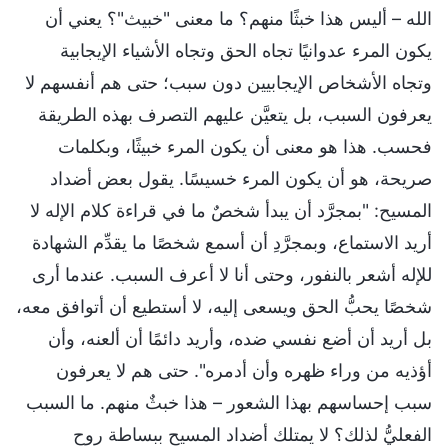
الله – أليس هذا خبثًا منهم؟ ما معنى "خبيث"؟ يعني أن
يكون المرء عدوانيًا تجاه الحق وتجاه الأشياء الإيجابية
وتجاه الأشخاص الإيجابيين دون سبب؛ حتى هم أنفسهم لا
يعرفون السبب، بل يتعيَّن عليهم التصرف بهذه الطريقة
فحسب. هذا هو معنى أن يكون المرء خبيثًا، وبكلمات
صريحة، هو أن يكون المرء خسيسًا. يقول بعض أضداد
المسيح: "بمجرَّد أن يبدأ شخصٌ ما في قراءة كلام الإله لا
أريد الاستماع، وبمجرَّدِ أن أسمع شخصًا ما يقدِّم الشهادة
للإله أشعر بالنفور، وحتى أنا لا أعرف السبب. عندما أرى
شخصًا يحبُّ الحق ويسعى إليه، لا أستطيع أن أتوافق معه،
بل أريد أن أضع نفسي ضده، وأريد دائمًا أن ألعنه، وأن
أؤذيه من وراء ظهره وأن أدمره". حتى هم لا يعرفون
سبب إحساسهم بهذا الشعور – هذا خبثٌ منهم. ما السبب
الفعليُّ لذلك؟ لا يمتلك أضداد المسيح ببساطة روح