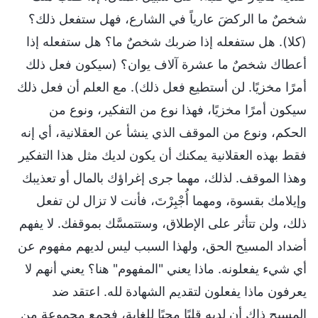
شخصٌ ما الركضَ عارياً في الشارع، فهل ستفعل ذلك؟
(كلا). هل ستفعله إذا ضربك شخصٌ ما؟ هل ستفعله إذا
أعطاك شخصٌ ما عشرة آلاف يوان؟ (سيكون فعل ذلك
أمرًا مخزيًا. لن أستطيع فعل ذلك). مع العلم أن فعل ذلك
سيكون أمرًا مخزيًا، فهذا نوع من التفكير، ونوع من
الحكم، ونوع من الموقف الذي ينشأ عن العقلانية، أي إنه
فقط بهذه العقلانية يمكنك أن يكون لديك مثل هذا التفكير
وهذا الموقف. لذلك، مهما جرى إغراؤك بالمال أو تعذيبك
وإيلامك بقسوة، ومهما أُجْبِرْتَ، فأنت لا تزال لن تفعل
ذلك، ولن تتأثر على الإطلاق، وستتمسَّك بموقفك. لا يفهم
أضداد المسيح الحق، ولهذا السبب ليس لديهم مفهوم عن
أي شيء يفعلونه. ماذا يعني "المفهوم" هنا؟ يعني أنهم لا
يعرفون ماذا يفعلون لتقديم الشهادة لله. اعتقد ضد
المسيح ذاك أن لديه قلبًا محبًا للغاية، فجمع مجموعة من