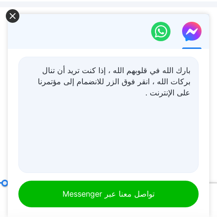
محتوى ذو صلة
كلمة الله – الجانب الثاني من
أهميَّة التجسد
بارك الله في قلوبهم الله ، إذا كنت تريد أن تنال
بركات الله ، انقر فوق الزر للانضمام إلى مؤتمرنا
44:46
على الإنترنت .
كلمة الله – الله هو رب الخليقة
كلّها
18:56
كلمة الله – كلام الله إلى الكون
بأسره: الفصل الثامن
البند السابع: إنهم أشرارٌ وماكرون ومخادعون (الجزء الأول)
القس
تواصل معنا عبر Messenger
00:20
50:24
21:51