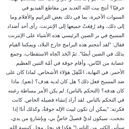
حرفيًا؟ أنتج بيت الله العديد من مقاطع الفيديو في
السنوات الأخيرة، بما في ذلك بعض الترانيم والأفلام وما
إلى ذلك، وقد رُفِعَتْ جميعها إلى الإنترنت. رأى أحد أضداد
المسيح في بر الصين الرئيسي هذه الأشياء على الإنترنت
فقال: "لقد أنتجتم هذه البرامج خارج البلاد، ويمكننا القيام
بذلك في الصين أيضًا". ثمّ اتّخذ اتّجاه الاستقطاب، وجمع
عصابة من النّاس، وأقام جوقة في أمّة التنين العظيم
الأحمر. في النهاية، اعْتُقِلَ هؤلاء الأشخاص. لماذا كان على
ضد المسيح فعل ذلك؟ هل كان لديه هدف؟ (نعم). ماذا
كان هدفه؟ (التحكم بالناس). لم يكن الأمر ببساطة رغبته
في التحكم بالناس. لقد أراد إنشاء فصيله الخاص. كانت
فكرته: "يمكن أن تكون لبيت الإله جوقةٌ، وكذلك أنا! إذا
نجحت، سيكون لديَّ فصيلٌ خاصٌّ بي، وبإشارةٍ من يدي،
سيأتي الكثير من الناس!" هكذا قد يحل محل كنيسة الله.