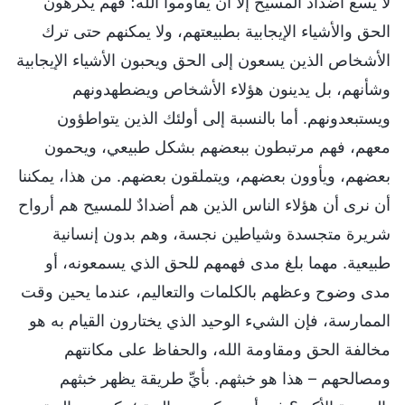
لا يسع أضداد المسيح إلا أن يقاوموا الله؛ فهم يكرهون
الحق والأشياء الإيجابية بطبيعتهم، ولا يمكنهم حتى ترك
الأشخاص الذين يسعون إلى الحق ويحبون الأشياء الإيجابية
وشأنهم، بل يدينون هؤلاء الأشخاص ويضطهدونهم
ويستبعدونهم. أما بالنسبة إلى أولئك الذين يتواطؤون
معهم، فهم مرتبطون ببعضهم بشكل طبيعي، ويحمون
بعضهم، ويأوون بعضهم، ويتملقون بعضهم. من هذا، يمكننا
أن نرى أن هؤلاء الناس الذين هم أضدادٌ للمسيح هم أرواح
شريرة متجسدة وشياطين نجسة، وهم بدون إنسانية
طبيعية. مهما بلغ مدى فهمهم للحق الذي يسمعونه، أو
مدى وضوح وعظهم بالكلمات والتعاليم، عندما يحين وقت
الممارسة، فإن الشيء الوحيد الذي يختارون القيام به هو
مخالفة الحق ومقاومة الله، والحفاظ على مكانتهم
ومصالحهم – هذا هو خبثهم. بأيِّ طريقة يظهر خبثهم