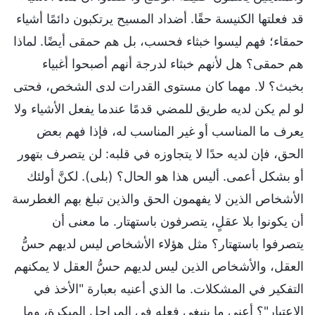
قد فعلتها الكنيسة حقًا. أضداد المسيح يرتكبون دائمًا أشياء
حمقاء؛ فهم ليسوا خبثاء فحسب، بل هم حمقى أيضًا. لماذا
هم حمقى؟ هل لأنهم خبثاء لدرجة أنهم أصبحوا أغبياء
بخبث؟ لا. مهما كان مستوى القدرات لدى الشخص، فحتى
لو لم يكن لديه طريق للمضي قدمًا عندما يفعل الأشياء ولا
يعرف ما المناسب أو غير المناسب له، فإذا فهم بعض
الحق، فإن لديه حدًا لا يتجاوزه في قلبه: لن يتصرف بتهور
أو بشكل أعمى. أليس هذا هو الحال؟ (بلى). لكنَّ أولئك
الأشخاص الذين لا يفهمون الحق والذين تبلغ بهم الغطرسة
أن يكونوا بلا عقلٍ، يتصرفون باستهتار. ما معنى أن
يتصرفوا باستهتار؟ مثل هؤلاء الأشخاص ليس لديهم حسُّ
العقل، والأشخاص الذين ليس لديهم حسُّ العقل لا يمكنهم
التفكير في المشكلات. ما الذي أعنيه بعبارة "الأخذ في
الاعتبار"؟ أعني ما ينبغي فعله في المراحل المبكرة، وما