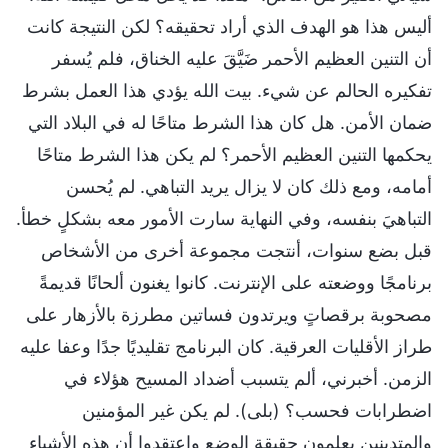
أليس هذا هو الهدف الذي أراد تحقيقه؟ لكن النتيجة كانت
أن التنين العظيم الأحمر ضَيَّقَ عليه الخناق، فلم يُسفر
تفكيره الحالم عن شيء. بيت الله يؤدي هذا العمل بشرط
ضمان الأمن. هل كان هذا الشرط متاحًا له في البلاد التي
يحكمها التنين العظيم الأحمر؟ لم يكن هذا الشرط متاحًا
أمامه، ومع ذلك كان لا يزال يريد التباهي. لم يُحسن
التباهيَ بنفسه، وفي النهاية سارت الأمور معه بشكلٍ خطأ.
قبل بضع سنوات، أنتجت مجموعة أخرى من الأشخاص
برنامجًا ووضعته على الإنترنت. كانوا يغنون ألحانًا قديمةً
مصحوبة برقصاتٍ ويرتدون فساتين مطرزة بالأزهار على
طراز الأقليات العرقية. كان البرنامج تقليديًا جدًا وعفا عليه
الزمن. أخبرني، ألم يتسبب أضداد المسيح هؤلاء في
اضطرابات فحسب؟ (بلى). لم يكن غير المؤمنين
والمتدينين يعلمون حقيقة الوضع واعتقدوا أن هذه الأشياء