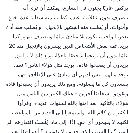
يركض عاريًا بجنون في الشارع، يمكنك أن ترى أنه
يتصرف بدون عقلانية. عندما يُطلب منه سقاية عدة إخوةٍ
وأخوات، أو يُطلب منه التبشير بالإنجيل، أو يُطلب منه أداء
بعض الواجب، يكون بلا مبادئ تمامًا ويتصرف بتهور كما
يريد. ثمة بعض الأشخاص الذين يبشرون بالإنجيل منذ 20
عامًا بدون أن يربحوا شخصًا واحدًا، ومع ذلك لا يزالون
يريدون أن يصبحوا قادة. أيوجد مثل هؤلاء الناس؟ نعم،
يوجد مثلهم. ليس لديهم أي مبادئ على الإطلاق، فهم
يفسدون كل ما يفعلونه، ومع ذلك يريدون أن يصبحوا قادة
ويقودوا أشخاصًا آخرين – هناك الكثير من الناس مثل
هؤلاء، بالتأكيد. لقد آمنوا بالله لسنوات عديدة، وقرأوا
الكثير من كلام الله، واستمعوا إلى العديد من المواعظ،
لكنهم لا يفهمون أي حقٍ. إذًا، إلى ماذا يُنْسَبُ افتقارهم إلى
الفهم؟ ما السبب الذي جعلهم لا يفهمون؟ أهو افتقارهم