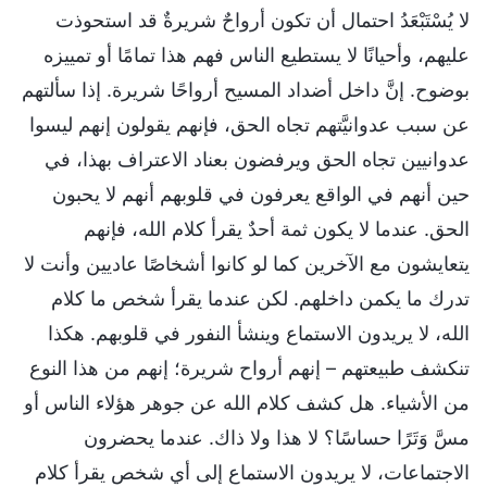
لا يُسْتَبْعَدُ احتمال أن تكون أرواحٌ شريرةٌ قد استحوذت
عليهم، وأحيانًا لا يستطيع الناس فهم هذا تمامًا أو تمييزه
بوضوح. إنَّ داخل أضداد المسيح أرواحًا شريرة. إذا سألتهم
عن سبب عدوانيَّتهم تجاه الحق، فإنهم يقولون إنهم ليسوا
عدوانيين تجاه الحق ويرفضون بعناد الاعتراف بهذا، في
حين أنهم في الواقع يعرفون في قلوبهم أنهم لا يحبون
الحق. عندما لا يكون ثمة أحدٌ يقرأ كلام الله، فإنهم
يتعايشون مع الآخرين كما لو كانوا أشخاصًا عاديين وأنت لا
تدرك ما يكمن داخلهم. لكن عندما يقرأ شخص ما كلام
الله، لا يريدون الاستماع وينشأ النفور في قلوبهم. هكذا
تنكشف طبيعتهم – إنهم أرواح شريرة؛ إنهم من هذا النوع
من الأشياء. هل كشف كلام الله عن جوهر هؤلاء الناس أو
مسَّ وَتَرًا حساسًا؟ لا هذا ولا ذاك. عندما يحضرون
الاجتماعات، لا يريدون الاستماع إلى أي شخص يقرأ كلام