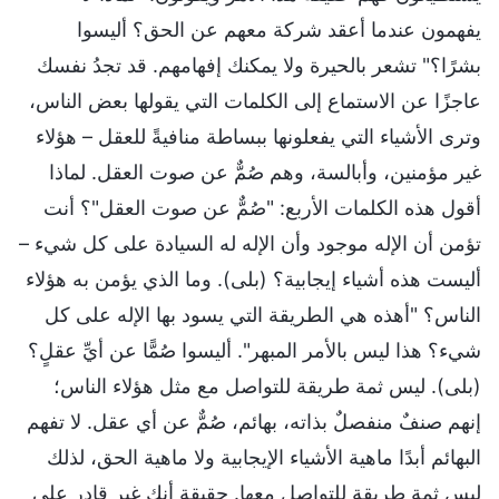
يفهمون عندما أعقد شركة معهم عن الحق؟ أليسوا
بشرًا؟" تشعر بالحيرة ولا يمكنك إفهامهم. قد تجدُ نفسك
عاجزًا عن الاستماع إلى الكلمات التي يقولها بعض الناس،
وترى الأشياء التي يفعلونها ببساطة منافيةً للعقل – هؤلاء
غير مؤمنين، وأبالسة، وهم صُمٌّ عن صوت العقل. لماذا
أقول هذه الكلمات الأربع: "صُمٌّ عن صوت العقل"؟ أنت
تؤمن أن الإله موجود وأن الإله له السيادة على كل شيء –
أليست هذه أشياء إيجابية؟ (بلى). وما الذي يؤمن به هؤلاء
الناس؟ "أهذه هي الطريقة التي يسود بها الإله على كل
شيء؟ هذا ليس بالأمر المبهر". أليسوا صُمًّا عن أيِّ عقلٍ؟
(بلى). ليس ثمة طريقة للتواصل مع مثل هؤلاء الناس؛
إنهم صنفٌ منفصلٌ بذاته، بهائم، صُمٌّ عن أي عقل. لا تفهم
البهائم أبدًا ماهية الأشياء الإيجابية ولا ماهية الحق، لذلك
ليس ثمة طريقة للتواصل معها. حقيقة أنك غير قادر على