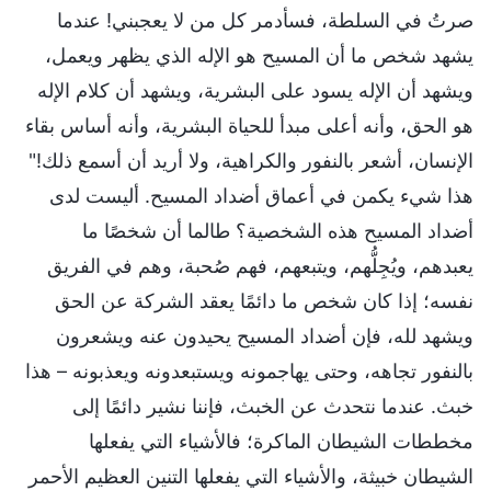
صرتُ في السلطة، فسأدمر كل من لا يعجبني! عندما
يشهد شخص ما أن المسيح هو الإله الذي يظهر ويعمل،
ويشهد أن الإله يسود على البشرية، ويشهد أن كلام الإله
هو الحق، وأنه أعلى مبدأ للحياة البشرية، وأنه أساس بقاء
الإنسان، أشعر بالنفور والكراهية، ولا أريد أن أسمع ذلك!"
هذا شيء يكمن في أعماق أضداد المسيح. أليست لدى
أضداد المسيح هذه الشخصية؟ طالما أن شخصًا ما
يعبدهم، ويُجِلُّهم، ويتبعهم، فهم صُحبة، وهم في الفريق
نفسه؛ إذا كان شخص ما دائمًا يعقد الشركة عن الحق
ويشهد لله، فإن أضداد المسيح يحيدون عنه ويشعرون
بالنفور تجاهه، وحتى يهاجمونه ويستبعدونه ويعذبونه – هذا
خبث. عندما نتحدث عن الخبث، فإننا نشير دائمًا إلى
مخططات الشيطان الماكرة؛ فالأشياء التي يفعلها
الشيطان خبيثة، والأشياء التي يفعلها التنين العظيم الأحمر