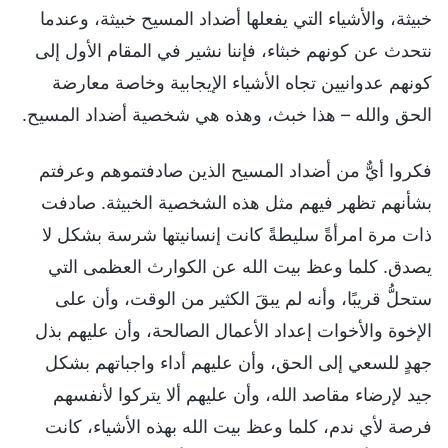
خبيثة، والأشياء التي يفعلها أضداد المسيح خبيثة، وعندما
نتحدث عن كونهم خبثاء، فإننا نشير في المقام الأول إلى
كونهم عدوانيين تجاه الأشياء الإيجابية وخاصة معارضة
الحق والله – هذا خبث، وهذه هي شخصية أضداد المسيح.
فكروا أيٌّ من أضداد المسيح الذين صادفتموهم وعرفتم
بشأنهم تظهر فيهم مثل هذه الشخصية الخبيثة. صادفت
ذات مرة امرأةً سليطةً كانت إنسانيتها شرسة بشكل لا
يصدق. كلما وعظ بيت الله عن الكوارث العظمى التي
ستحلُّ قريبًا، وأنه لم يبقَ الكثير من الوقت، وأن على
الإخوة والأخوات إعداد الأعمال الصالحة، وأن عليهم بذل
جهدٍ للسعي إلى الحق، وأن عليهم أداء واجباتهم بشكل
جيد لإرضاء مقاصد الله، وأن عليهم ألا يتركوا لأنفسهم
فرصة لأي ندم، كلما وعظ بيت الله بهذه الأشياء، كانت