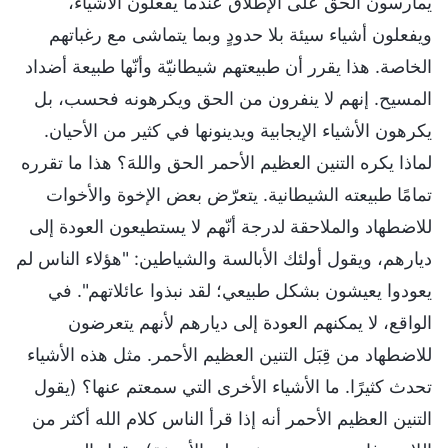
يمارسون الحق على الإطلاق عندما يفعلون الأشياء،
ويفعلون أشياء سيئة بلا حدودٍ وبما يتماشى مع رغباتهم
الخاصة. هذا يقرر أن طبيعتهم شيطانيّة وأنّها طبيعة أضداد
المسيح. إنهم لا ينفرون من الحق ويكرهونه فحسب، بل
يكرهون الأشياء الإيجابية ويدينونها في كثير من الأحيان.
لماذا يكره التنين العظيم الأحمر الحق واللهَ؟ هذا ما تقرره
تمامًا طبيعته الشيطانية. يتعرّض بعض الإخوة والأخوات
للاضطهاد والملاحقة لدرجة أنّهم لا يستطيعون العودة إلى
ديارهم، ويقول أولئك الأبالسة والشياطين: "هؤلاء الناس لم
يعودوا يعيشون بشكل طبيعي؛ لقد نبذوا عائلاتهم". في
الواقع، لا يمكنهم العودة إلى ديارهم لأنهم يتعرضون
للاضطهاد من قِبَل التنين العظيم الأحمر. مثل هذه الأشياء
تحدث كثيرًا. ما الأشياء الأخرى التي سمعتم عنها؟ (يقول
التنين العظيم الأحمر أنه إذا قرأ الناس كلام الله أكثر من