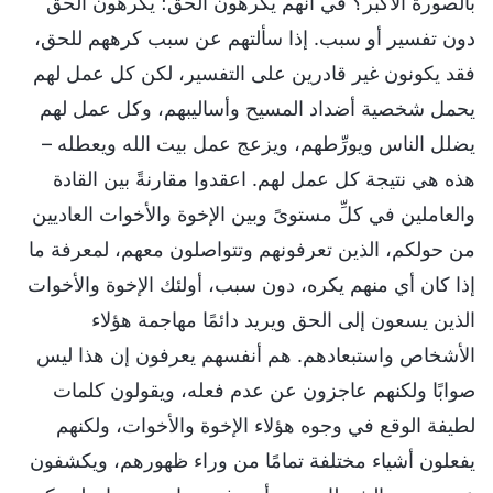
بالصورة الأكبر؟ في أنهم يكرهون الحق؛ يكرهون الحق
دون تفسير أو سبب. إذا سألتهم عن سبب كرههم للحق،
فقد يكونون غير قادرين على التفسير، لكن كل عمل لهم
يحمل شخصية أضداد المسيح وأساليبهم، وكل عمل لهم
يضلل الناس ويورِّطهم، ويزعج عمل بيت الله ويعطله –
هذه هي نتيجة كل عمل لهم. اعقدوا مقارنةً بين القادة
والعاملين في كلِّ مستوىً وبين الإخوة والأخوات العاديين
من حولكم، الذين تعرفونهم وتتواصلون معهم، لمعرفة ما
إذا كان أي منهم يكره، دون سبب، أولئك الإخوة والأخوات
الذين يسعون إلى الحق ويريد دائمًا مهاجمة هؤلاء
الأشخاص واستبعادهم. هم أنفسهم يعرفون إن هذا ليس
صوابًا ولكنهم عاجزون عن عدم فعله، ويقولون كلمات
لطيفة الوقع في وجوه هؤلاء الإخوة والأخوات، ولكنهم
يفعلون أشياء مختلفة تمامًا من وراء ظهورهم، ويكشفون