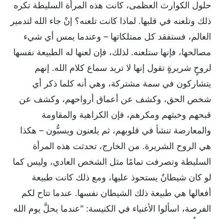
حلول الكوارث العظمى، كانت هذه المرأة السليطة تكره
ذلك وتلعنه في قلبها. لماذا كانت تلعنه؟ إنْ جاء الله لتدمير
العالم، فستفقد كل ممتلكاتها – وعندما يمس أي شيء
مصالحها، فإنها ستلعنه. لذلك، فإن لعنها له الطبيعة نفسها
لروحٍ شريرةٍ تقول إنها لا تريد سماع كلام الله. إنهم
يتشاركون في سمة مشتركة، وهي أنه كلما ذكر أي
شخص الحق، وكشف عن أعماق أرواحهم، وكشف عن
قبحهم وخبثهم ومكرهم، فإن الكراهية والمقاومة
والمعارضة تنشأ في قلوبهم، ثم يلعنون ويسبُّون – هكذا
هي الروح الشريرة. من الخارج، تحدثت هذه المرأة
السليطة وتصرفت تمامًا مثل الشخص العادي، وليس كما
لو كان شيطانٌ يستحوذ عليها، ومع ذلك كانت طبيعة
أفعالها هي طبيعة ذلك الشيطان نفسها. عندما تتاح لكم
الفرصة، اسألوا الأغنياء في الكنيسة: "عندما يحلَّ يوم الله