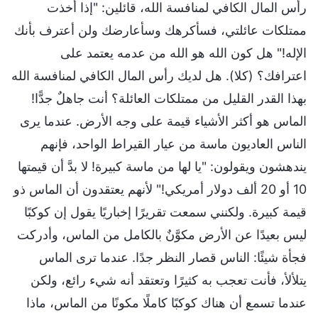
رأس المال الكافي لمنافسة الله، قائلين: "إذا أخذت
ممتلكات عائلتي، فسأكرهك وسأعارضك ولن أعترف بأنك
الإله!" هل كون الله هو الله من عدمه يعتمد على
اعترافك؟ (كلا). هل لديك رأس المال الكافي لمنافسة الله
بهذا القدر القليل من ممتلكات العائلة؟ أنت جاهلٌ جدًّا!
الماس هو أكثر الأشياء قيمة على وجه الأرض. عندما يرى
الناس العاديون ماسة من عيار القيراط الواحد، فإنهم
يندهشون ويقولون: "يا لها من ماسة كبيرة! لا بدَّ أن قيمتها
10 أو 20 ألف دولار أمريكي!" لأنهم يعتقدون أن الماس ذو
قيمة كبيرة. ولكنني سمعت تقريرًا إخباريًا يقول إن كوكبًا
ليس بعيدًا عن الأرض مكوَّنٌ بالكامل من الماس، وأدركت
فجأة شيئًا: الناس قصار النظر جدًا. عندما ترى الماس
يتلألأ، فأنت تعجب به كثيرًا وتعتقد أنه شيء رائع، ولكن
عندما تسمع أن هناك كوكبًا كاملًا مكونًا من الماس، ماذا