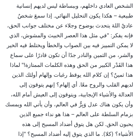
الشخص العادي داخلهم، وببساطة ليس لديهم إنسانية
طبيعية – هكذا يكون التحليل النهائي. إذا سمعَ شخصٌ
عاديٌ اللهَ يتحدث بوضوح وجلاء عن مختلف جوانب الحق،
فإنه يفكر: "في مثل هذا العصر الخبيث والمشوش، الذي
لا يمكن التمييز فيه بين الصواب والخطأ ويختلط فيه الخير
والشر، من الثمين والنادر جدًا أن تكون قادرًا على سماع
هذا القَدْر الكبير من الحق وهذه الكلمات الممتازة!" لماذا
هذا ثمينٌ؟ إن كلام الله يوقظ رغبات وإلهام أولئك الذين
لديهم القلب والروح معًا. أي إلهام؟ إنهم يتوقون إلى
العدالة والأشياء الإيجابية، ويتوقون إلى العيش أمام الله،
وأن يكون هناك عدل وَبِرٌّ في العالم، وأن يأتي الله ويمسك
بزمام السلطة على العالم – هذا هو نداء جميع الذين
يحبون الحق. لكن هل يتوق أضداد المسيح إلى هذه
الأشياء؟ (كلا). ما الذي يتوق إليه أضداد المسيح؟ "إذا