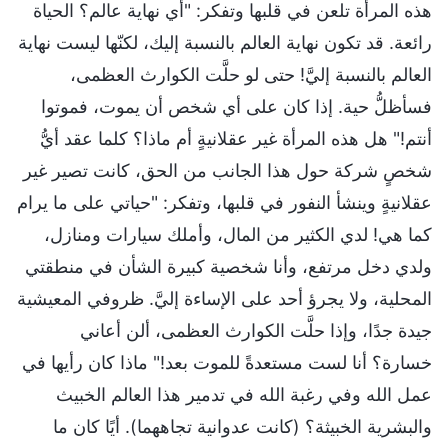
هذه المرأة تلعن في قلبها وتفكر: "أي نهاية عالم؟ الحياة
رائعة. قد تكون نهاية العالم بالنسبة إليك، لكنّها ليست نهاية
العالم بالنسبة إليَّ! حتى لو حلَّت الكوارث العظمى،
فسأظلُّ حية. إذا كان على أي شخص أن يموت، فموتوا
أنتم!" هل هذه المرأة غير عقلانيةٍ أم ماذا؟ كلما عقد أيُّ
شخصٍ شركة حول هذا الجانب من الحق، كانت تصير غير
عقلانيةٍ وينشأ النفور في قلبها، وتفكر: "حياتي على ما يرام
كما هي! لدي الكثير من المال، وأملك سيارات ومنازل،
ولدي دخل مرتفع، وأنا شخصية كبيرة الشأن في منطقتي
المحلية، ولا يجرؤ أحد على الإساءة إليَّ. ظروفي المعيشية
جيدة جدًا، وإذا حلَّت الكوارث العظمى، ألن أعاني
خسارة؟ أنا لست مستعدةً للموت بعد!" ماذا كان رأيها في
عمل الله وفي رغبة الله في تدمير هذا العالم الخبيث
والبشرية الخبيثة؟ (كانت عدوانية تجاههما). أيًا كان ما