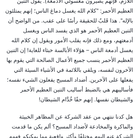
اللازم، فإنهم يصيرون مغسولي الأدمغة). يقول التنين
العظيم الأحمر: "كلام الله يغسل دماغ الناس؛ إنهم يمتلئون
بالإله". هذا قَلبٌ للحقيقة رأسًا على عقب. من الواضح أن
التنين العظيم الأحمر هو الذي يفسد الناس ويغسل
أدمغتهم، ومع ذلك فإنه يقلب الأمور ويقول إن كلام الله
يغسل أدمغة الناس – هؤلاء الأبالسة خبثاء للغاية! إن التنين
العظيم الأحمر ينسب جميع الأعمال الصالحة التي يقوم بها
الآخرون لنفسه، ويلقي باللائمة في الأشياء السيئة التي
يفعلها على الآخرين. أضداد المسيح يفعلون الشيء نفسه؛
فأساليبهم هي بالضبط أساليب التنين العظيم الأحمر
والشيطان نفسها. إنهم حقًا خُدَّام الشيطان!
هل كدنا ننتهي من عقد الشركة عن المظاهر الخبيثة
والماكرة والمخادعة لأضداد المسيح؟ ألم يكن ما قدمت
الشركة عنه اليوم مختلفًا وأكثر واقعية مما يمكنكم فهمه