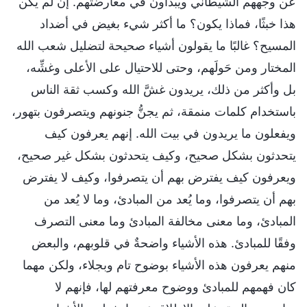
عن وجههم الشيطاني ويبدأون في معارضتهم. إن لم يكن
هذا خبثًا، فماذا يكون؟ ما أكثر شيء بغيض في أضداد
المسيح؟ غالبًا ما يقولون أشياء صحيحة لتضليل شعب الله
المختار ومن حَولَهم، وحتى للاحتيال على الأعلى وغشِّه،
بل وأكثر من ذلك، يريدون غشَّ الله وكسب ثقة الناس
باستخدام كلمات منمقة، ثم يجنُّ جنونهم ويتصرفون بتهور،
ويفعلون ما يريدون في بيت الله. إنهم يعرفون كيف
يتحدثون بشكل صحيح، وكيف يتحدثون بشكل غير صحيح،
ويعرفون كيف يفترض بهم أن يتصرفوا، وكيف لا يفترض
بهم أن يتصرفوا، وما يُعد من المبادئ، وما لا يُعد من
المبادئ، وما معنى مخالفة المبادئ وما معنى التصرف
وفقًا للمبادئ. هذه الأشياء واضحةٌ في قلوبهم، والبعض
منهم يعرفون هذه الأشياء بوضوح تام وبجلاء، ولكن مهما
كان فهمهم للمبادئ ووضوح معرفتهم لها، فإنهم لا