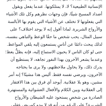
الإنسانية الطبيعية؟ لا، لا يمتلكونها. عندما يفعل ويقول
أضداد المسيح شيئًا، فإن وجهات نظرهم وكل تلك الأشياء
التي يفعلونها لا تختلف عن الأشياء التي يقوم بها الأبالسة
والأرواح الشريرة. لماذا أقول إنه لا يوجد اختلاف؟ على
سبيل المثال، يحب شخص ما حقًا الوعظ والتباهي بنفسه،
لذلك يبحث دائمًا عن أناسٍ يستمعون إليه يلقي المواعظ.
حتى لو كان الناس لا يحبون الاستماع إليه، فإنه يظلُّ يعظ؛
وعندما يشعر الآخرون بهذا النفور تجاهه، لا يستطيع أن
يدرك ذلك، ولا يحاول ملاحظتهم، ولا يرى ما يحتاجه
الآخرون، ويرضي نفسه فقط. أليس هذا مشينًا؟ إنه أمر
مشين، وهو بلا عقلانية. أيوجد أي فرق بين هذا الافتقار
إلى العقلانية وبين الكلام والأفعال العشوائية والمستهترة
الصادرة من شخصٍ يستحوذ عليه الشيطان والأرواح
الشريرة؟ على الرغم من أنه قد لا يبدو كمريض عقلي