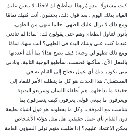
كنت مشغولًا. تبدو مُرهقًا. سأطبخ لك لاحقًا، لا يتعين عليك
القيام بذلك اليوم". بعد قول ذلك، يختفون. أنت مُنهك تمامًا
ومع ذلك لا يزال عليك الطهي. حالما تنتهي من الطهي،
يأتون لتناول الطعام وهم حتى يقولون لك: "لماذا لم تنادني
عندما كنت على وشك البدء في الطهي؟ أنت منهك تمامًا
ومع ذلك تطهو لي وجبة؛ كيف يصح هذا؟ بما أنك أعددتها
بالفعل الآن، سآكلها فحسب. سأطهو الوجبة التالية، ونادني
متى يكون لديك أي عمل تحتاج إلى القيام به في
المستقبل". هذا الحدث هو كل ما يتطلبه الأمر للنفاذ إلى
حقيقة ما بداخلهم. هم لُطفاء اللسان وسريعو البديهة
ويعرفون ما ينبغي قوله. يعرفون كيف يتصرفون بما
يتناسب مع الموقف، وكل ما يفعلونه هو قول أشياء لطيفة
دون القيام بأي عمل حقيقي. هل مثل هؤلاء الأشخاص
يمكن الاعتماد عليهم؟ إذا طلبت منهم تولي الشؤون العامة