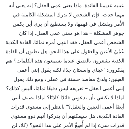
عينيه عديمتا الفائدة. ماذا يعني عمى العقل؟ إنه يعني أنه
مهما حدث، فإن الشخص لا يدرك المشكلة الكامنة في
الأمر ويفشل في فهمها، ولا يستطيع أن يرى أين يكمن
جوهر المشكلة – هذا هو معنى عمى العقل. إذا كان
الشخص أعمى العقل، فقد انتهى أمره تمامًا. القادة الكذبة
عُمْيٌ الأعين والعقول على هذا النحو. هل تظنون أن القادة
الكذبة يشعرون بالضيق عندما يسمعون هذه الكلمات؟ هم
يفكرون: "عيناي واسعتان جدًا، لكنه يقول إنني أعمى
العينين؛ ولديّ مقاصد حسنة في عقلي، ومع ذلك يقول
إنني أعمى العقل – تعريفه ليس دقيقًا تمامًا، أليس كذلك؟
لماذا لا يكتفي بأن يدعوني قائدًا كاذبًا؟ لماذا يضيف أنني
أيضًا أعمى العينين والعقل؟" بالنظر إلى مستوى قدرات
القادة الكذبة، هل سيمكنهم أن يدركوا أنهم ذوو مستوى
قدرات سيء إذا لم أُصِغْ الأمر على هذا النحو؟ (كلا، لن