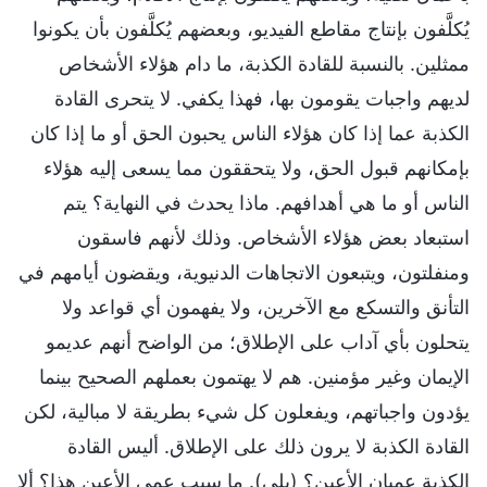
يُكلَّفون بإنتاج مقاطع الفيديو، وبعضهم يُكلَّفون بأن يكونوا
ممثلين. بالنسبة للقادة الكذبة، ما دام هؤلاء الأشخاص
لديهم واجبات يقومون بها، فهذا يكفي. لا يتحرى القادة
الكذبة عما إذا كان هؤلاء الناس يحبون الحق أو ما إذا كان
بإمكانهم قبول الحق، ولا يتحققون مما يسعى إليه هؤلاء
الناس أو ما هي أهدافهم. ماذا يحدث في النهاية؟ يتم
استبعاد بعض هؤلاء الأشخاص. وذلك لأنهم فاسقون
ومنفلتون، ويتبعون الاتجاهات الدنيوية، ويقضون أيامهم في
التأنق والتسكع مع الآخرين، ولا يفهمون أي قواعد ولا
يتحلون بأي آداب على الإطلاق؛ من الواضح أنهم عديمو
الإيمان وغير مؤمنين. هم لا يهتمون بعملهم الصحيح بينما
يؤدون واجباتهم، ويفعلون كل شيء بطريقة لا مبالية، لكن
القادة الكذبة لا يرون ذلك على الإطلاق. أليس القادة
الكذبة عميان الأعين؟ (بلى). ما سبب عمى الأعين هذا؟ ألا