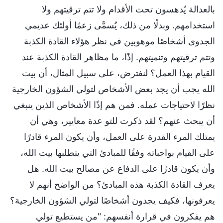
بالعدالة يُدهسون تحت الأقدام ولا تتم ترقيتهم ولا
استخدامهم. وبدلًا من ذلك، يُسمَّى زعمًا أولئك عديمي
الجدوى أشخاصًا موهوبين في نظر هؤلاء القادة الكذبة
وتتم ترقيتهم وتنميتهم. إذًا، ما مظاهر القادة الكذبة عند
القيام بهذا العمل؟ لنفترض، على سبيل المثال، أن بيت
الله يجب أن يجد بعض الأشخاص لتولي الشؤون الخارجية
نظرًا لاحتياجات عمله. فمن هم إذًا الأشخاص الذين ينبغي
أن يبحث عنهم؟ لقد ذكرت للتو عدة معايير، وهي أن
يمتلك المرء القدرة على العمل، وأن يكون المرء قادرًا
على القيام بواجباته وفقًا للمبادئ التي يتطلبها بيت الله،
وأن يكون قادرًا على الدفاع عن مصالح بيت الله. هل
يعرف القادة الكذبة هذه المبادئ؟ من الواضح أنهم لا
يعرفونها، فكيف يجدون أشخاصًا لتولي الشؤون الخارجية؟
هم يفكرون في قرارة أنفسهم: "من يستطيع تولي