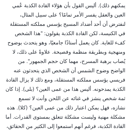
يمكنهم ذلك). أليس القول بأن هؤلاء القادة الكذبة عُمي
العين والعقل يفسر الأمر تمامًا؟ على سبيل المثال،
لنفترض أن أحد أضداد المسيح يؤسس مملكته المستقلة
في الكنيسة، لكن القادة الكذبة يقولون: "هذا الشخص
كفء للغاية. كان يعمل أستاذًا جامعيًا، وهو يتحدث بوضوح
ومنهجية وبطريقة منظمة وفصيحة. علاوةً على ذلك، لا
يُصاب برهبة المسرح، مهما كان حجم الجمهور". من
الواضح وضوح الشمس أن الشخص الذي يتحدثون عنه
فريسي يؤسس مملكته المستقلة، ومع ذلك لا يزال القادة
الكذبة يمدحونه. أليس هذا من عمى العين؟ (بلى). إذا كان
ثمة شخص ينشز في غنائه عن اللحن وأنت لا تسمع
نشازه، فهل يمكن اعتبار ذلك من عمى العين؟ (كلا). هذه
مشكلة مهنية وليست مشكلة تتعلق بمستوى القدرات. أما
القادة الكذبة، فرغم أنهم استمعوا إلى الكثير من الحقائق،