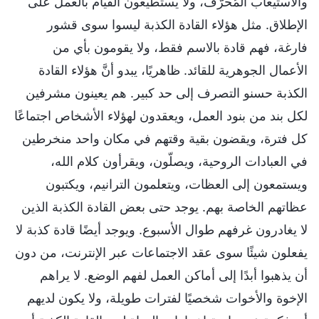
والاستيعاب المُحرّف، ولا يستطيعون القيام بالعمل على
الإطلاق. مثل هؤلاء القادة الكذبة ليسوا سوى قشور
فارغة، فهم قادة بالاسم فقط، ولا يقومون بأي من
الأعمال الجوهرية للقائد. ظاهريًا، يبدو أنَّ هؤلاء القادة
الكذبة حسنو التصرف إلى حد كبير. هم يعينون مشرفين
لكل بند من بنود العمل، ويعقدون لهؤلاء الأشخاص اجتماعًا
كل فترة، ويقضون بقية وقتهم في مكان واحد منخرطين
في العبادات الروحية، ويصلّون، ويقرأون كلام الله،
ويستمعون إلى العظات، ويتعلمون الترانيم، ويكتبون
عظاتهم الخاصة بهم. يوجد حتى بعض القادة الكذبة الذين
لا يغادرون غرفهم طوال الأسبوع. ويوجد أيضًا قادة كذبة لا
يفعلون شيئًا سوى عقد الاجتماعات عبر الإنترنت، من دون
أن يذهبوا أبدًا إلى أماكن العمل لفهم الوضع. لا يراهم
الإخوة والأخوات شخصيًا لفترات طويلة، ولا يكون لديهم