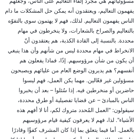
مسؤولياتهم هي مجرد إلقاء التعاليم على الناس، وجعلهم
يفهمون التعاليم، ويعتقدون أنه يمكن حل المشكلات ما دام
الناس يفهمون التعاليم. لذلك، فهم لا يهتمون سوى بالتفوّه
بالتعاليم والصراخ بالشعارات، ولا ينخرطون في مهام
محددة. بالنسبة إلى القادة الكذبة، هم يعتقدون أنّ
الانخراط في مهام محددة ليس من شأنهم وأن هذا ينبغي
أن يكون من شأن مرؤوسيهم. إذًا، فماذا يفعلون هم
أنفسهم؟ هم يديرون الوضع العام من عليائهم ويصبحون
مسؤولين غير فعّالين. مهما يكن العمل، فهم ليسوا
حاضرين أو منخرطين فيه. إذا سُئلوا – بعد أن يخبروا
الناس بالمبادئ – عن قضايا تفصيلية أو طرق محددة،
سيقولون: "العمل المُحدد متروك لكم، أنا لا أفهم هذه
الأشياء". لذا، فهم لا يعرفون كيفية قيام مرؤوسيهم
بالعمل. أما فيما يتعلق بما إذا كان المشرف كفؤًا وقادرًا