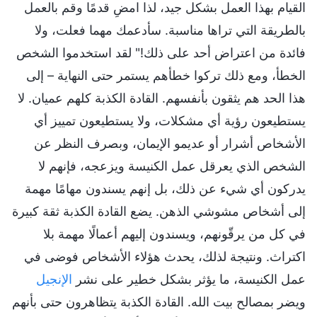
القيام بهذا العمل بشكل جيد، لذا امضِ قدمًا وقم بالعمل
بالطريقة التي تراها مناسبة. سأدعمك مهما فعلت، ولا
فائدة من اعتراض أحد على ذلك!" لقد استخدموا الشخص
الخطأ، ومع ذلك تركوا خطأهم يستمر حتى النهاية – إلى
هذا الحد هم يثقون بأنفسهم. القادة الكذبة كلهم عميان. لا
يستطيعون رؤية أي مشكلات، ولا يستطيعون تمييز أي
الأشخاص أشرار أو عديمو الإيمان، وبصرف النظر عن
الشخص الذي يعرقل عمل الكنيسة ويزعجه، فإنهم لا
يدركون أي شيء عن ذلك، بل إنهم يسندون مهامًا مهمة
إلى أشخاص مشوشي الذهن. يضع القادة الكذبة ثقة كبيرة
في كل من يرقّونهم، ويسندون إليهم أعمالًا مهمة بلا
اكتراث. ونتيجة لذلك، يحدث هؤلاء الأشخاص فوضى في
عمل الكنيسة، ما يؤثر بشكل خطير على نشر
الإنجيل
ويضر بمصالح بيت الله. القادة الكذبة يتظاهرون حتى بأنهم