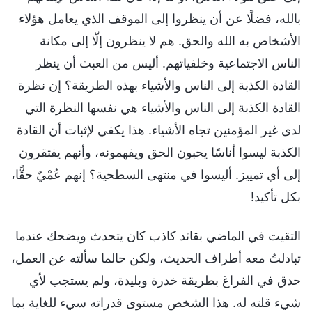
بالله، فضلًا عن أن ينظروا إلى الموقف الذي يعامل هؤلاء
الأشخاص به الله والحق. هم لا ينظرون إلّا إلى مكانة
الناس الاجتماعية وخلفياتهم. أليس من العبث أن ينظر
القادة الكذبة إلى الناس والأشياء بهذه الطريقة؟ إن نظرة
القادة الكذبة إلى الناس والأشياء هي نفسها النظرة التي
لدى غير المؤمنين تجاه الأشياء. هذا يكفي لإثبات أن القادة
الكذبة ليسوا أناسًا يحبون الحق ويفهمونه، وأنهم يفتقرون
إلى أي تمييز. أليسوا في منتهى السطحية؟ إنهم عُمْيٌ حقًّا،
بكل تأكيد!
التقيت في الماضي بقائد كاذب كان يتحدث ويضحك عندما
تبادلتُ معه أطراف الحديث، ولكن حالما سألته عن العمل،
حدق في الفراغ بطريقة خدرة وبليدة، ولم يستجب لأي
شيء قلته له. هذا الشخص مستوى قدراته سيء للغاية بما