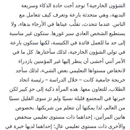
الشؤون الخارجية؟ توجد أخت حادة الذكاء وسريعة
البديهة، وهي متحدثة بارعة وتعرف كيف تتعامل مع
الناس. عندما تتحدث، تقلِّب عيناها في الأرجاء بدهاء، ولا
يستطيع الشخص العادي سبر غورها. ستكون غير مناسبة
إلى حد ما للعمل قائدة في الكنيسة، لكنها ستكون بارعة
في تولي الشؤون الخارجية، لذلك سأختارها. كل ما في
الأمر أنني أخشى أن ينظر إليها غير المؤمنين بازدراء
لانخفاض مستواها التعليمي بعض الشيء، لذلك سأجد
خريجة جامعية كانت – خلال الدراسة – رئيسة اتحاد
الطلاب، للتعاون معها. هذه المرأة ذكية إلى حدٍ كبير لكن
خبرتها في المجتمع قليلة نسبيًا ولم ترَ سوى القليل نسبيًا
من العالم، لذا يمكنها أن تتعلم من شريكتها. بخصوص
هاتين المرأتين، إحداهما ذات مستوى تعليمي منخفض
والأخرى ذات مستوى تعليمي عالٍ؛ إحداهما لديها خبرة في