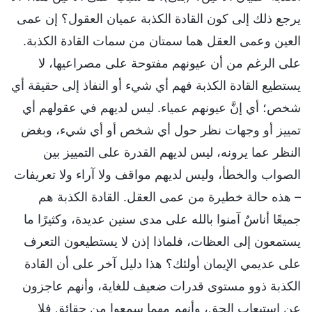
يرجع ذلك إلى كون القادة الكذبة عميان العقول؟ إن عمى
العين وعمى العقل هما سمتان من سمات القادة الكذبة.
على الرغم من أن عيونهم مفتوحة على مصراعيها، لا
يستطيع القادة الكذبة فهم أي شيء أو النفاذ إلى حقيقة أي
شخص؛ أي إنَّ عيونهم عمياء. ليس لديهم في عقولهم أي
تمييز أو وجهات نظر حول أي شخص أو أي شيء، وبغض
النظر عما يرونه، ليس لديهم القدرة على التمييز بين
الصواب والخطأ، وليس لديهم مواقف ولا آراء ولا تعريفات
– هذه حالة خطيرة من عمى العقل. القادة الكذبة هم
جميعًا أناسٌ آمنوا بالله على مدى سنين عديدة، وكثيرًا ما
يستمعون إلى العظات، فلماذا إذن لا يستطيعون التعرف
على عديمي الإيمان أولئك؟ هذا دليل آخر على أن القادة
الكذبة ذوو مستوى قدرات ضعيف للغاية، وأنهم عاجزون
عن استيعاب الحق، وأنهم مهما سمعوا من حقائق فلا