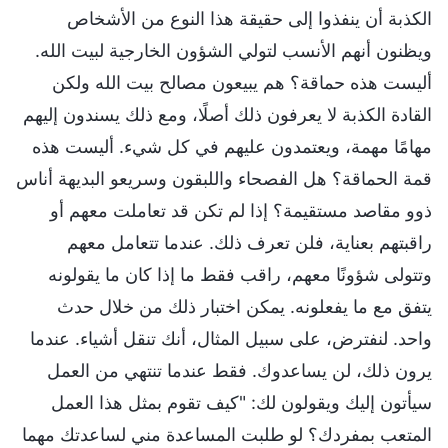
الكذبة أن ينفذوا إلى حقيقة هذا النوع من الأشخاص
ويظنون أنهم الأنسب لتولي الشؤون الخارجية لبيت الله.
أليست هذه حماقة؟ هم يبيعون مصالح بيت الله ولكن
القادة الكذبة لا يعرفون ذلك أصلًا، ومع ذلك يسندون إليهم
مهامًا مهمة، ويعتمدون عليهم في كل شيء. أليست هذه
قمة الحماقة؟ هل الفصحاء واللبقون وسريعو البديهة أناس
ذوو مقاصد مستقيمة؟ إذا لم تكن قد تعاملت معهم أو
راقبتهم بعناية، فلن تعرف ذلك. عندما تتعامل معهم
وتتولى شؤونًا معهم، راقب فقط ما إذا كان ما يقولونه
يتفق مع ما يفعلونه. يمكن اختبار ذلك من خلال حدث
واحد. لنفترض، على سبيل المثال، أنك تنقل أشياء. عندما
يرون ذلك، لن يساعدوك. فقط عندما تنتهي من العمل
سيأتون إليك ويقولون لك: "كيف تقوم بمثل هذا العمل
المتعب بمفردك؟ لو طلبت المساعدة مني لساعدتك مهما