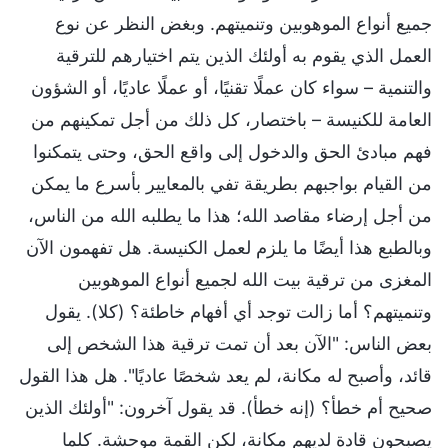
جميع أنواع الموهوبين وتنميتهم. وبغض النظر عن نوع
العمل الذي يقوم به أولئك الذين يتم اختيارهم للترقية
والتنمية – سواء كان عملًا تقنيًا، أو عملًا عاديًا، أو الشؤون
العامة للكنيسة – باختصار، كل ذلك من أجل تمكينهم من
فهم مبادئ الحق والدخول إلى واقع الحق، وحتى يتمكنوا
من القيام بواجبهم بطريقة تفي بالمعايير بأسرع ما يمكن
من أجل إرضاء مقاصد الله؛ هذا ما يطلبه الله من الناس،
وبالطبع هذا أيضًا ما يلزم لعمل الكنيسة. هل تفهمون الآن
المغزى من ترقية بيت الله لجميع أنواع الموهوبين
وتنميتهم؟ أما زالت توجد أي أفهام خاطئة؟ (كلا). يقول
بعض الناس: "الآن بعد أن تمت ترقية هذا الشخص إلى
قائد، وأصبح له مكانة، لم يعد شخصًا عاديًا". هل هذا القول
صحيح أم خطأ؟ (إنه خطأ). قد يقول آخرون: "أولئك الذين
يصبحون قادة لديهم مكانة، لكن القمة موحشة. كلما