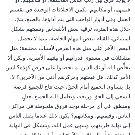
قيمتهم، أو مكانتهم. تكمن الاختلافات الوحيدة في تقسيم
العمل وفي أدوار الواجب التي يتم أداؤها. بالطبع، يتمّ،
خلال هذه الفترة، ترقية بعض الأشخاص وتنميتهم بشكل
استثنائي، للقيام ببعض المهام الخاصة، بينما لا يحصل
البعض الآخر على مثل هذه الفرص لأسباب مختلفة؛ مثل
مشكلات في مستوى قدراتهم أو بيئتهم الأسرية. ولكن ألا
يخلِّص الله أولئك الذين لم يحصلوا على فرصٍ كهذه؟ ليس
الأمر كذلك. هل قيمتهم ومركزهم أدنى من الآخرين؟ لا،
بل يتساوى الجميع أمام الحقّ، حيث تتاح للجميع فرصة
السعي إلى الحق وربحه، ويعامل الله الجميع بعدلٍ
ومنطق. في أي مرحلة توجد فروق ملحوظة في مراكز
الناس، وقيمتهم، ومكانتهم؟ يكون ذلك عندما يصل الناس
إلى نهاية طريقهم، وينتهي عمل الله، ويتشكل في النهاية
استنتاج بشأن المواقف والآراء التي أظهرها كل شخص