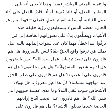
والتنمية بالمعنى المباشر فقط؛ وهذا لا يعني أنه يلبي
المعايير بالفعل، أو قائدٌ كفء، أو أنه قادرٌ بالفعل على أداء
عمل القيادة، أو يمكنه القيام بعملٍ حقيقيّ – فهذا ليس هو
الحال. معظم الناس لا يستطيعون رؤية حقيقة هذه
الأشياء، ويتطلَّعون بناءً على تصوراتهم الخاصة إلى مَن
ترقَّوا، هذا خطأ. مهما كان عدد سنوات إيمانهم بالله، هل
يملك مَن ترقوا واقع الحقّ حقًا؟ ليس بالضرورة. هل هم
قادرون على تنفيذ ترتيبات عمل بيت الله؟ ليس بالضرورة.
هل لديهم شعور بالمسؤوليَّة؟ هل هم مخلصون؟ هل هم
قادرون على الخضوع؟ هل هم قادرون على طلب الحق
عند مواجهة مشكلة؟ كلّ هذا غير معروفٍ. هل لهؤلاء
الأشخاص قلوب تتَّقي الله؟ وما مدى عظمة قلوبهم التي
تتقي الله؟ هل هم قادرون على تجنب اتّباع إرادتهم
الخاصة عندما يفعلون الأشياء؟ هل هم قادرون على