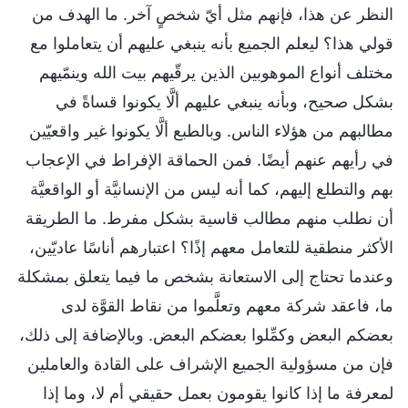
النظر عن هذا، فإنهم مثل أيّ شخصٍ آخر. ما الهدف من
قولي هذا؟ ليعلم الجميع بأنه ينبغي عليهم أن يتعاملوا مع
مختلف أنواع الموهوبين الذين يرقّيهم بيت الله وينمّيهم
بشكل صحيح، وبأنه ينبغي عليهم ألَّا يكونوا قساةً في
مطالبهم من هؤلاء الناس. وبالطبع ألَّا يكونوا غير واقعيّين
في رأيهم عنهم أيضًا. فمن الحماقة الإفراط في الإعجاب
بهم والتطلع إليهم، كما أنه ليس من الإنسانيَّة أو الواقعيَّة
أن نطلب منهم مطالب قاسية بشكل مفرط. ما الطريقة
الأكثر منطقية للتعامل معهم إذًا؟ اعتبارهم أناسًا عاديّين،
وعندما تحتاج إلى الاستعانة بشخص ما فيما يتعلق بمشكلة
ما، فاعقد شركة معهم وتعلَّموا من نقاط القوَّة لدى
بعضكم البعض وكمِّلوا بعضكم البعض. وبالإضافة إلى ذلك،
فإن من مسؤولية الجميع الإشراف على القادة والعاملين
لمعرفة ما إذا كانوا يقومون بعمل حقيقي أم لا، وما إذا