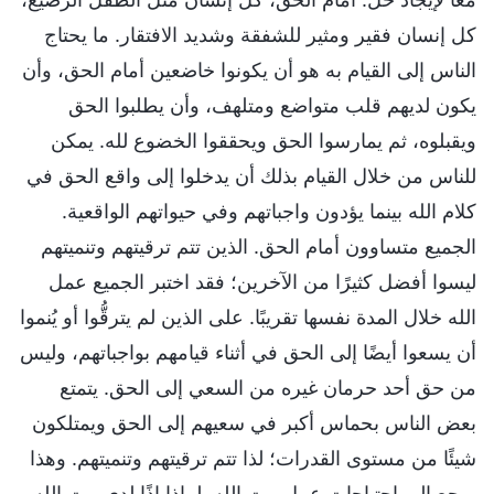
كل إنسان فقير ومثير للشفقة وشديد الافتقار. ما يحتاج
الناس إلى القيام به هو أن يكونوا خاضعين أمام الحق، وأن
يكون لديهم قلب متواضع ومتلهف، وأن يطلبوا الحق
ويقبلوه، ثم يمارسوا الحق ويحققوا الخضوع لله. يمكن
للناس من خلال القيام بذلك أن يدخلوا إلى واقع الحق في
كلام الله بينما يؤدون واجباتهم وفي حيواتهم الواقعية.
الجميع متساوون أمام الحق. الذين تتم ترقيتهم وتنميتهم
ليسوا أفضل كثيرًا من الآخرين؛ فقد اختبر الجميع عمل
الله خلال المدة نفسها تقريبًا. على الذين لم يترقُّوا أو يُنموا
أن يسعوا أيضًا إلى الحق في أثناء قيامهم بواجباتهم، وليس
من حق أحد حرمان غيره من السعي إلى الحق. يتمتع
بعض الناس بحماس أكبر في سعيهم إلى الحق ويمتلكون
شيئًا من مستوى القدرات؛ لذا تتم ترقيتهم وتنميتهم. وهذا
يرجع إلى احتياجات عمل بيت الله. لماذا إذًا لدى بيت الله