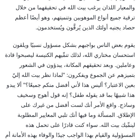
والمعيار اللذان يرغب بيت الله في تحقيقهما من خلال
ترقية جميع أنواع الموهوبين وتنميتهم، وهو أيضًا أعظم
حصاد يجنيه أولئك الذين يُرقَّون ويُستخدمون.
يقوم بعض الناس بواجبهم بشكل مسؤول نسبيًا ويلقون
استحسان مختاري الله، لذلك تنمِّيهم الكنيسة ليصبحوا قادة
وعاملين. وبعد تحقيقهم المكانة، يبدؤون في الشعور
بتميزهم عن الجموع ويفكرون: "لماذا نظر بيت الله إليّ
بعين الاعتبار؟ أليس هذا لأني أفضل منكم جميعًا؟" ألا يبدو
هذا شبيهًا بما قد يقوله طفل؟ إنه قول أهوج وسخيف
وساذج. واقع الأمر أنك لست أفضل من غيرك على
الإطلاق. المسألة وما فيها أنك تلبي المعايير المطلوبة
لينمِّيك بيت الله. سواء كنت قادرًا على تحمل هذه
المسؤولية والقيام بهذا الواجب جيدًا والوفاء بهذه الأمانة أم