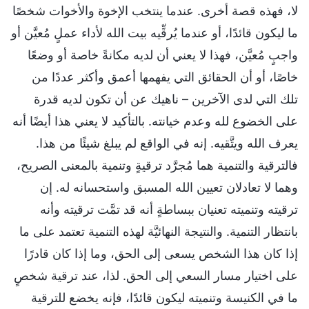
لا، فهذه قصة أخرى. عندما ينتخب الإخوة والأخوات شخصًا
ما ليكون قائدًا، أو عندما يُرقِّيه بيت الله لأداء عملٍ مُعيَّن أو
واجبٍ مُعيَّن، فهذا لا يعني أن لديه مكانةً خاصة أو وضعًا
خاصًا، أو أن الحقائق التي يفهمها أعمق وأكثر عددًا من
تلك التي لدى الآخرين – ناهيك عن أن تكون لديه قدرة
على الخضوع لله وعدم خيانته. بالتأكيد لا يعني هذا أيضًا أنه
يعرف الله ويتَّقيه. إنه في الواقع لم يبلغ شيئًا من هذا.
فالترقية والتنمية هما مُجرَّد ترقيةٍ وتنمية بالمعنى الصريح،
وهما لا تعادلان تعيين الله المسبق واستحسانه له. إن
ترقيته وتنميته تعنيان ببساطةٍ أنه قد تمَّت ترقيته وأنه
بانتظار التنمية. والنتيجة النهائيَّة لهذه التنمية تعتمد على ما
إذا كان هذا الشخص يسعى إلى الحق، وما إذا كان قادرًا
على اختيار مسار السعي إلى الحق. لذا، عند ترقية شخصٍ
ما في الكنيسة وتنميته ليكون قائدًا، فإنه يخضع للترقية