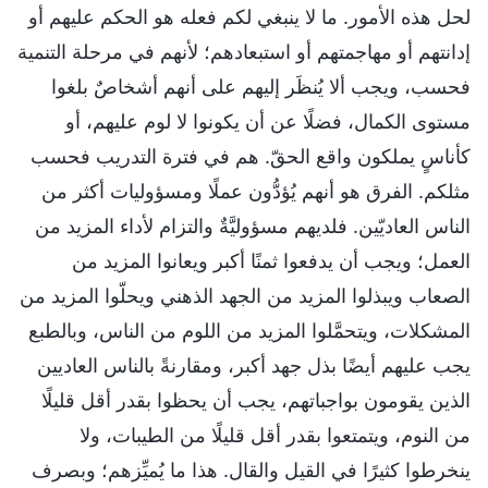
لحل هذه الأمور. ما لا ينبغي لكم فعله هو الحكم عليهم أو
إدانتهم أو مهاجمتهم أو استبعادهم؛ لأنهم في مرحلة التنمية
فحسب، ويجب ألا يُنظَر إليهم على أنهم أشخاصٌ بلغوا
مستوى الكمال، فضلًا عن أن يكونوا لا لوم عليهم، أو
كأناسٍ يملكون واقع الحقّ. هم في فترة التدريب فحسب
مثلكم. الفرق هو أنهم يُؤدُّون عملًا ومسؤوليات أكثر من
الناس العاديّين. فلديهم مسؤوليَّةٌ والتزام لأداء المزيد من
العمل؛ ويجب أن يدفعوا ثمنًا أكبر ويعانوا المزيد من
الصعاب ويبذلوا المزيد من الجهد الذهني ويحلّوا المزيد من
المشكلات، ويتحمَّلوا المزيد من اللوم من الناس، وبالطبع
يجب عليهم أيضًا بذل جهد أكبر، ومقارنةً بالناس العاديين
الذين يقومون بواجباتهم، يجب أن يحظوا بقدر أقل قليلًا
من النوم، ويتمتعوا بقدر أقل قليلًا من الطيبات، ولا
ينخرطوا كثيرًا في القيل والقال. هذا ما يُميِّزهم؛ وبصرف