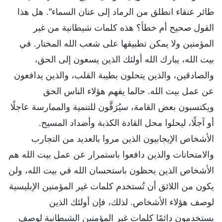
طائر عنقاء انطلق من الرماد إلى عنان السماء". هل هذا
القول صحيح أم خطأ؟ هذه كلمات شيطانية من غير
المؤمنين ولا يمكن تطبيقها على شعب الله المختار. في
بيت الله، يبارك الله أولئك الذين يسعون إلى الحق،
والصادقين، والذين يتحلون بطيبة القلب، والذين يدافعون
عن عمل بيت الله. حالما يفهم هؤلاء الناس الحق
ويكتسبون بعض القامة، سيُرَقَّون للتنمية والممارسة عاجلًا
أو آجلًا، ليحلوا محل القادة الكذبة وأضداد المسيح.
الأشخاص الإيجابيون الذين مروا بالعديد من التجارب
والامتحانات والذين دافعوا باستمرار عن عمل بيت الله هم
الأشخاص الذين يحظون باستحسان الله في بيت الله، ولن
يكون من اللائق أن تُستخدم كلمات غير المؤمنين الإبليسية
لوصف هؤلاء الأشخاص. لذلك، فإن أولئك الذين
يستخدمون دائمًا كلمات غير المؤمنين الشيطانية لوصف