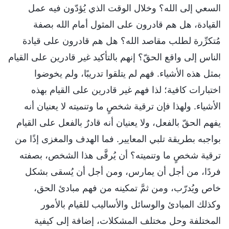
السعي إلى الله؟ وخلال الوقت الذي يُؤدّون فيه عمل
القيادة، هل هم قادرون على المثول أمام الله بصفة
مُتكرِّرة لطلب مقاصد الله؟ هل هم قادرون على قيادة
الناس إلى واقع الحقّ؟ إنهم بالتأكيد غير قادرين على القيام
بمثل هذه الأشياء. فهم لم يتلقوا تدريبًا، ولم يخوضوا
اختبارات كافية؛ لذا فهم غير قادرين على القيام بهذه
الأشياء. ولهذا فإن ترقية شخصٍ ما وتنميته لا يعنيان أنه
يفهم الحقّ بالفعل، ولا يعنيان أنه قادرٌ بالفعل على القيام
بواجبه بطريقة تلبي المعايير. فما الهدف والمغزى إذًا من
ترقية شخصٍ ما وتنميته؟ أن يُرقَّى هذا الشخص، بصفته
فردًا، من أجل أن يمارس، ومن أجل أن يُسقى بشكل
خاص ويُدرّب، ومن ثمَّ تمكينه من فهم مبادئ الحق،
وكذلك المبادئ والوسائل والأساليب للقيام بالأمور
المختلفة وحل مختلف المشكلات، إضافة إلى كيفية