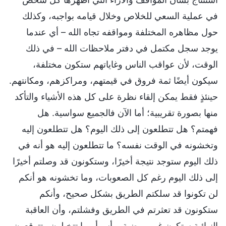
في عملية السعي للخلاص وخلال قيامه بواجبه، وكذلك
حول مظاهره المختلفة ومواقفه تجاه الله – أي عندما
يوجد سجل مكتمل في دفتر ملاحظات الله – في ذلك
الوقت، لأن عواقب الناس وغاياتهم ستكون مختلفة،
سيكون أيضًا ثمة فروق في قيمتهم، ومراكزهم، ومكانتهم.
حينئذٍ فقط يمكن إلقاء نظرة على كل هذه الأشياء والتأكد
منها بصورة تقريبية؛ أما الآن فالجميع سواسية. هل
فهمتم؟ هل تتطلعون إلى ذلك اليوم؟ هل تتطلعون إليه
وتخشونه في الوقت نفسه؟ ما تتطلعون إليه هو أنه في
ذلك اليوم ستوجد نتيجة أخيرًا، وستكونون قد وصلتم أخيرًا
إلى ذلك اليوم رغم كل الصعوبات، وما تخشونه هو أنكم
لن تكونوا قد سلكتم الطريق بشكل صحيح، وأنكم
ستكونون قد تعثرتم في الطريق وفشلتم، وأن العاقبة
النهائية ستكون غير مرضية، وأسوأ مما تتخيلون وتتوقعون