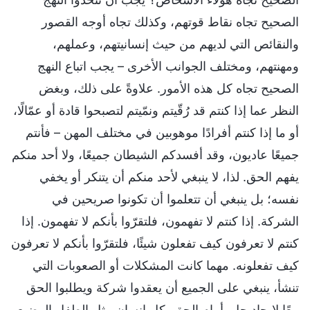
الصحيح تجاه نقاط قوتهم، وكذلك تجاه أوجه القصور
والنقائص التي لديهم من حيث إنسانيتهم، وعملهم،
ومهنتهم، ومختلف الجوانب الأخرى – يجب اتباع النهج
الصحيح تجاه كل هذه الأمور. علاوةً على ذلك، وبغض
النظر عما إذا كنتم قد رُقّيتم ونمّيتم لتصبحوا قادة أو عمّالًا،
أو ما إذا كنتم أفرادًا موهوبين في مختلف المهن – فأنتم
جميعًا عاديون، وقد أفسدكم الشيطان جميعًا، ولا أحد منكم
يفهم الحق. لذا، لا ينبغي لأحد منكم أن يتنكر أو يخفي
نفسه؛ بل ينبغي أن تتعلموا أن تكونوا صريحين في
الشركة. إذا كنتم لا تفهمون، فلتقرّوا بأنكم لا تفهمون. إذا
كنتم لا تعرفون كيف تفعلون شيئًا، فلتقرّوا بأنكم لا تعرفون
كيف تفعلونه. مهما كانت المشكلات أو الصعوبات التي
تنشأ، ينبغي على الجميع أن يعقدوا شركة ويطلبوا الحق
معًا لإيجاد حل. أمام الحق، كل إنسان مثل الطفل الرضيع،