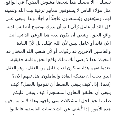
نفسك – ألا يجعلك هذا شخصًا مشوش الذهن؟ في الواقع،
مثل هؤلاء الناس لا يستوفون معايير ترقية بيت الله وتنميته
لهم، وسيُعفون ويُستبعدون عاجلًا أم آجلًا. ولذا، ينبغي على
كل قائد أو عامل رُقّي للتو أن يدرك بوضوح أنه ليس لديه
واقع الحق، وينبغي أن يكون لديه هذا الوعي الذاتي. أنت
الآن قائد أو عامل ليس لأن الله عيّنك، بل لأنّ القادة
والعاملين الآخرين قد رقّوك، أو لأن شعب الله المختار قد
انتخبك؛ هذا لا يعني أنك تملك واقع الحق وقامة حقيقية.
عندما تفهم هذا، سيكون لديك قليل من العقل، وهو العقل
الذي يجب أن يمتلكه القادة والعاملون. هل تفهم الآن؟
(نعم). إذًا، كيف ينبغي بالضبط أن تقوموا بالعمل؟ كيف
ينبغي أن تطبقوا التعاون المنسجم؟ كيف ينبغي عليكم
طلب الحق لحل المشكلات متى واجهتموها؟ لا بد من فهم
هذه الأمور. إذا كُشف عن الشخصيات الفاسدة، فاطلبوا