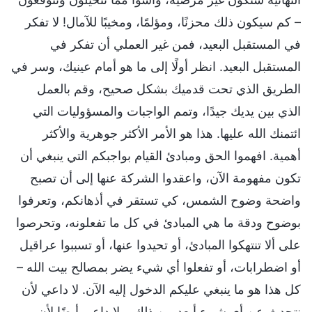
– كم سيكون ذلك محزنًا، ومؤلمًا، ومخيبًا للآمال! لا تفكر
في المستقبل البعيد، فمن غير العملي أن تفكر في
المستقبل البعيد. انظر أولًا إلى ما هو أمام عينيك، وسر في
الطريق الذي تحت قدميك بشكل صحيح، وقم بالعمل
الذي بين يديك جيدًا، وتمم الواجبات والمسؤوليات التي
ائتمنك الله عليها. هذا هو الأمر الأكثر جوهرية والأكثر
أهمية. افهموا الحق ومبادئ القيام بواجبكم التي ينبغي أن
تكون مفهومة الآن، واعقدوا الشركة عنها إلى أن تصبح
واضحة وضوح الشمس، كي تستقر في أذهانكم، وتعرفوا
بوضوح ودقة ما هي المبادئ في كل ما تفعلونه، وتحرصوا
على ألا تنتهكوا المبادئ، أو تحيدوا عنها، أو تسببوا عراقيل
أو اضطرابات، أو تفعلوا أي شيء يضر بمصالح بيت الله –
كل هذا هو ما ينبغي عليكم الدخول إليه الآن. لا داعي لأن
نتحدث عن أي شيء أبعد من ذلك، ولا داعي أيضًا لأن