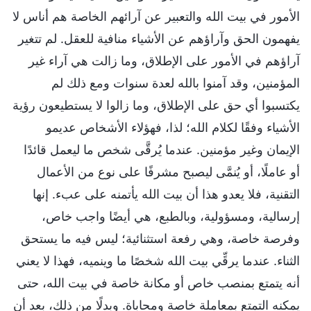
الأمور في بيت الله والتعبير عن آرائهم الخاصة هم أناس لا
يفهمون الحق وآراؤهم عن الأشياء منافية للعقل. لم تتغير
آراؤهم في الأمور على الإطلاق، وما زالت هي آراء غير
المؤمنين، وقد آمنوا بالله لعدة سنوات ومع ذلك لم
يكتسبوا أي حق على الإطلاق، وما زالوا لا يستطيعون رؤية
الأشياء وفقًا لكلام الله؛ لذا، فهؤلاء الأشخاص عديمو
الإيمان وغير مؤمنين. عندما يُرقَّى شخص ما ليعمل قائدًا
أو عاملًا، أو يُنمَّى ليصبح مشرفًا على نوع من الأعمال
التقنية، فلا يعدو هذا أن بيت الله يأتمنه على عبء. إنها
إرسالية، ومسؤولية، وبالطبع، هي أيضًا واجب خاص،
وفرصة خاصة، وهي رفعة استثنائية؛ ليس فيه ما يستحق
الثناء. عندما يرقِّي بيت الله شخصًا ما وينميه، فهذا لا يعني
أنه يتمتع بمنصب خاص أو مكانة خاصة في بيت الله، حتى
يمكنه التمتع بمعاملة خاصة ومحاباة. وبدلًا من ذلك، بعد أن