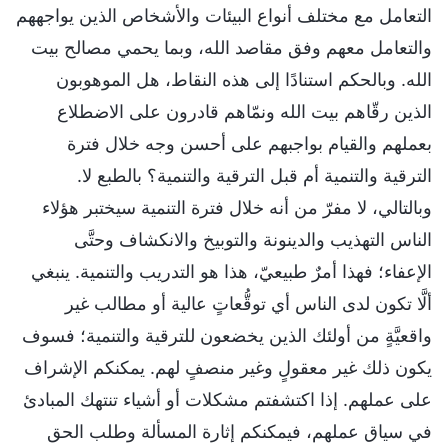
التعامل مع مختلف أنواع البيئات والأشخاص الذين يواجههم
والتعامل معهم وفق مقاصد الله، وبما يحمي مصالح بيت
الله. وبالحكم استنادًا إلى هذه النقاط، هل الموهوبون
الذين رقّاهم بيت الله ونمّاهم قادرون على الاضطلاع
بعملهم والقيام بواجبهم على أحسن وجه خلال فترة
الترقية والتنمية أم قبل الترقية والتنمية؟ بالطبع لا.
وبالتالي، لا مفرّ من أنه خلال فترة التنمية سيختبر هؤلاء
الناس التهذيب والدينونة والتوبيخ والانكشاف وحتَّى
الإعفاء؛ فهذا أمرٌ طبيعيّ، هذا هو التدريب والتنمية. ينبغي
ألَّا تكون لدى الناس أي توقُّعاتٍ عالية أو مطالب غير
واقعيَّةٍ من أولئك الذين يخضعون للترقية والتنمية؛ فسوف
يكون ذلك غير معقولٍ وغير منصفٍ لهم. يمكنكم الإشراف
على عملهم. إذا اكتشفتم مشكلات أو أشياء تنتهك المبادئ
في سياق عملهم، فيمكنكم إثارة المسألة وطلب الحق