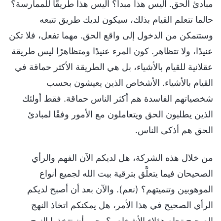
مبادئ الحق. أليس هذا مبدأً؟ أليس هذا طريقًا للممارسة؟
حالما تتعلم القيام بذلك، سيكون لديك طريق تتبعه
وستتمكن من الدخول إلى واقع الحق. مهما تفعل، فلا تكن
عنيدًا، ولا تتظاهر. كون المرء عنيدًا ومتظاهرًا ليس طريقة
عقلانية للقيام بالأشياء، بل هي الطريقة الأكثر حماقة في
القيام بالأشياء. الأشخاص الذين يعيشون بحسب
شخصياتهم الفاسدة هم أكثر الناس حماقة. فقط أولئك
الذين يطلبون الحق ويتعاملون مع الأمور وفقًا لمبادئ
الحق هم أذكى الناس.
من خلال هذه الشركة، هل لديكم الآن الفهم والرأي
الصحيحان فيما يتعلَّق بترقية بيت الله لجميع أنواع
الموهوبين وتنميتهم؟ (نعم). والآن بعد أن أصبح لديكم
الرأي الصحيح في هذا الأمر، هل يمكنكم اتخاذ النهج
الصحيح تجاه هؤلاء الأشخاص؟ يجب أن تتخذوا النهج