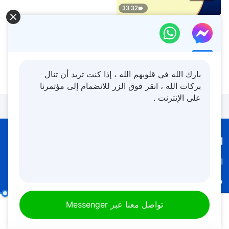
33:32
كلمة الله – وعود لأولئك الذين
كمّلهم الله
بارك الله في قلوبهم الله ، إذا كنت تريد أن تنال
23:21
بركات الله ، انقر فوق الزر للانضمام إلى مؤتمرنا
على الإنترنت .
القائمة
الصفحة الرئيسية
الكتب
فيديوهات
ترانيم
قراءات
الإنجيل
مسؤوليات القادة والعاملين (4)
القسم الرابع
تواصل معنا عبر Messenger
00:20
48:16
شهادات
العصر الجديد