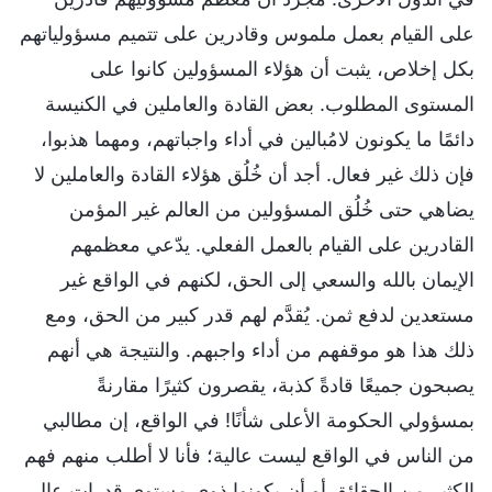
على القيام بعمل ملموس وقادرين على تتميم مسؤولياتهم
بكل إخلاص، يثبت أن هؤلاء المسؤولين كانوا على
المستوى المطلوب. بعض القادة والعاملين في الكنيسة
دائمًا ما يكونون لامُبالين في أداء واجباتهم، ومهما هذبوا،
فإن ذلك غير فعال. أجد أن خُلُق هؤلاء القادة والعاملين لا
يضاهي حتى خُلُق المسؤولين من العالم غير المؤمن
القادرين على القيام بالعمل الفعلي. يدّعي معظمهم
الإيمان بالله والسعي إلى الحق، لكنهم في الواقع غير
مستعدين لدفع ثمن. يُقدَّم لهم قدر كبير من الحق، ومع
ذلك هذا هو موقفهم من أداء واجبهم. والنتيجة هي أنهم
يصبحون جميعًا قادةً كذبة، يقصرون كثيرًا مقارنةً
بمسؤولي الحكومة الأعلى شأنًا! في الواقع، إن مطالبي
من الناس في الواقع ليست عالية؛ فأنا لا أطلب منهم فهم
الكثير من الحقائق أو أن يكونوا ذوي مستوى قدرات عال.