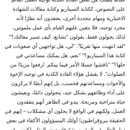
على النصوص، ككتابة السيناريو وكتابة مقالات الشهادة
الاختبارية ومهام محددة أخرى، يعتقدون أنه نظرًا لأنه
مجرد توجيه، فلا يتعين عليهم القيام بأي عمل ملموس،
لذلك يجولون فقط. يقولون "تشانغ، كيف تسير مقالتك؟"
"لقد انتهيت منها تقريبًا". "لي، هل تواجهين أي صعوبات في
كتابة هذا السيناريو؟" "نعم، هل يمكنك مساعدتي في
حلها؟" "ناقشوا جميعًا الأمر فيما بينكم. ارفعوا مزيدًا من
الصلوات". لا يفشل هؤلاء القادة الكذبة في توجيه الإخوة
والأخوات ومساعدتهم فحسب، بل إنهم أيضًا لا يركزون
على أداء وظائفهم بشكل جيد، يتجولون دائمًا، ويعيشون
حياة متراخية ومريحة. يبدو في الظاهر أنهم يتفقدون
العمل، ولكنهم في الواقع لا يحلون أي مشكلات – إنهم في
الحقيقة بيروقراطيون! أولئك المسؤولون الأكفاء في بعض
دول العالم غير المؤمن بشرٌ فاسدون بالمثل، لكنهم رغم