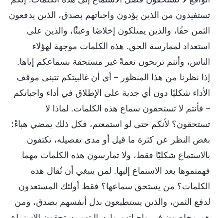
تستفيدون من الذين يؤدون واجباتهم بصدق، الذين يدفعون
الثمن حقًا، والذين يمتلكون إخلاصًا وعبئًا، والذين على
استعداد لممارسة الحق. هذه الكلمات موجهة لهؤلاء
الناس، وأنتم تربحون نعمةً غير مستحقة بسماعكم إياها.
إذا نظرنا من هذا المنظور – أي أن غالبيتكم تتبنى موقف
الأداء شكليًا دون أي جدية على الإطلاق في أداء واجباتكم
– فأنتم لا تستحقون سماع هذه الكلمات. لماذا لا
تستحقون؟ لأنكم حتى لو استمعتم، فكل ذلك يمضي هباءً؛
بغض النظر عن كثرة ما قيل أو مدى تفصيله، تكتفون
بالاستماع شكليًا فقط، ولا تمارسون هذه الكلمات مهما
فهمتموها بعد الاستماع إليها. لمن ينبغي أن تُقال هذه
الكلمات؟ من يستحق سماعها؟ فقط أولئك المستعدون
لدفع الثمن، والذين يستطيعون بذل أنفسهم بصدق، ومن
هم مخلصون في واجباتهم وإرساليتهم يستحقون الاستماع.