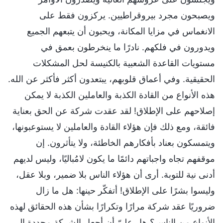
ويصبحون مجرد بيروقراطيين. يركزون فقط على
الانغماس في مزايا المكانة، ويحبون أن يتبعهم الجميع
ويدورون في فلكهم. نادرًا ما ينخرطون بعمق في
مستويات القاعدة الشعبية بالكنيسة لحل المشكلات
الحقيقية. وفي أعماق قلوبهم، يبتعدون أكثر فأكثر عن الله.
هذه الأنواع من القادة الكذبة والعاملين الكذبة لا يمكن
إصلاحهم على الإطلاق! لقد عقدت شركة عن الحق بعناية
فائقة، ومع ذلك فإن هؤلاء القادة والعاملين لا يستوعبونها،
ويتمسكون بعناد بأفكارهم الخاطئة، ولا يتأثرون. إن
موقفهم تجاه واجباتهم دائمًا ما يكون لامُباليًا، وليس لديهم
أدنى نية للتوبة. أرى أن هؤلاء الناس بلا ضمير، وبلا عقل،
وليسوا بشرًا على الإطلاق! أتفكّر حينها: هل ما زال
ضروريًا عقد شركة مرارًا وتكرارًا بشأن هذه الحقائق لهذه
الأنواع من الناس؟ هل عليّ أن أجعل الشركة محددة إلى