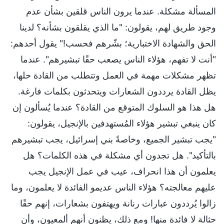
المسألة مشكلة. عندما يرون الناس قلقين بشأن عدم
وجود طريق لهم، يقولون: "ما الذي يقلقون بشأنه؟ لدينا
الحق والشهادة الاختبارية؛ بشّرهم فحسب!" يقول أحدهم:
"أنت لا تفهم، هؤلاء الناس يصعب حقًا تبشيرهم". عندما
تظهر مشكلات مهمة في العمل وتتطلب من القادة حلها،
يظل القادة يرددون الشعارات ويتحدثون بكلمات فارغة.
هل هذا هو السلوك المتوقع من القادة؟ عندما يُسألون إن
كان ينبغي تبشير هؤلاء المُستهدفين بالإنجيل، يقولون:
"يجب تبشير الجميع، وخاصةً بني إسرائيل، يجب تبشيرهم
بالتأكيد". هل تجدون أي مشكلة في هذه الكلمات؟ هل
يعلمون أن هذا انحراف، عيب في عمل الإنجيل يجب
عليهم معالجته؟ هؤلاء الناس عديمو الفائدة لا يعلمون، وما
زالوا يُرددون عبارات رنانة ويهتفون بشعارات، إنهم حقًا
حثالة لا فائدة منها! ومع ذلك، يظنون أنهم ألمعيون، وأن