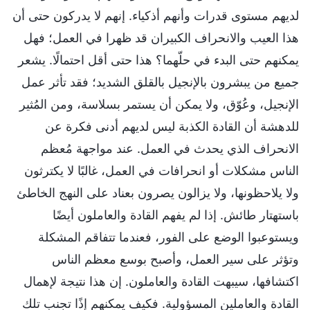
لديهم مستوى قدرات وأنهم أذكياء. إنهم لا يدركون حتى أن
هذا العيب والانحراف الكبيران قد ظهرا في العمل؛ فهل
يمكنهم حتى البدء في حلّهما؟ هذا حتى أقل احتمالًا. يشعر
جميع من يبشرون بالإنجيل بالقلق الشديد؛ فقد تأثر عمل
الإنجيل، وعُوّق، ولا يمكن أن يستمر بسلاسة، ومن المُثير
للدهشة أن القادة الكذبة ليس لديهم أدنى فكرة عن
الانحراف الذي يحدث في العمل. عند مواجهة مُعظم
الناس مشكلات أو انحرافات في العمل، غالبًا لا يكترثون
ولا يلاحظونها، ولا يزالون يصرون بعناد على النهج الخاطئ
باستهتار طائش. إذا لم يفهم القادة والعاملون أيضًا
ويستوعبوا الوضع على الفور، فعندما تتفاقم المشكلة
وتؤثر على سير العمل، وأصبح بوسع معظم الناس
اكتشافها، سيبهت القادة والعاملون. إن هذا نتيجة لإهمال
القادة والعاملين المسؤولية. فكيف يمكنهم إذًا تجنب تلك