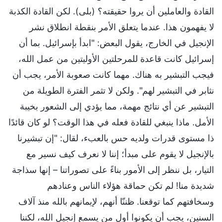
القادة والعاملين أن يروا حقيقته؟ (بلى). لكن القادة الكذبة
لا يفهمون هذا. عندما يتعلق الأمر بنقطة انطلاق نشر
الإنجيل في الخارج، يقول البعض: "ابدأ بإسرائيل. بما أن
إسرائيل كانت قاعدة للمرحلتين الأوليتين من عمل الله،
فيجب التبشير به هناك. مهما كانت صعوبة الأمر، يجب أن
نثابر في التبشير لهم". ولكن لا تثمر الفترة الطويلة من
التبشير عن أي نتائج مهمة، مما يؤدي إلى الشعور بخيبة
الأمل. ماذا ينبغي للقادة فعله في هذا الوقت؟ لو كان قائدًا
ذا مستوى قدرات ولديه حس بالعبء، لقال: "إن تبشيرنا
بالإنجيل لا يقوم على مبدأ؛ إننا لا نعرف كيف نسير مع
التيار، بل ننظر إلى الأمور بناءً على تصوراتنا – إنها سذاجة
شديدة منا! لم تكن حماقة هؤلاء الناس وعنادهم
وسخافتهم كما توقعنا. ظننّا أنهم، لإيمانهم بالله منذ آلاف
السنين، يجب أن يكونوا أول من يسمع إنجيل الله، لكننا