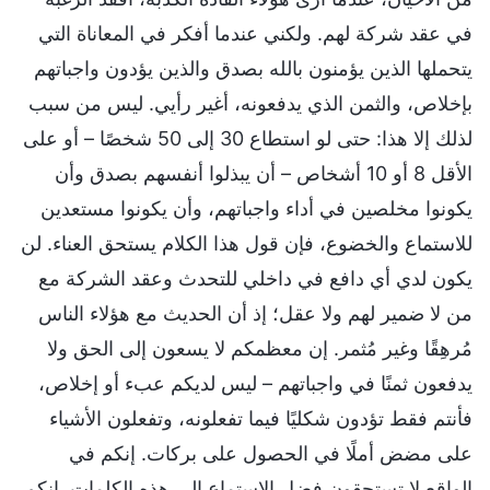
في عقد شركة لهم. ولكني عندما أفكر في المعاناة التي
يتحملها الذين يؤمنون بالله بصدق والذين يؤدون واجباتهم
بإخلاص، والثمن الذي يدفعونه، أغير رأيي. ليس من سبب
لذلك إلا هذا: حتى لو استطاع 30 إلى 50 شخصًا – أو على
الأقل 8 أو 10 أشخاص – أن يبذلوا أنفسهم بصدق وأن
يكونوا مخلصين في أداء واجباتهم، وأن يكونوا مستعدين
للاستماع والخضوع، فإن قول هذا الكلام يستحق العناء. لن
يكون لدي أي دافع في داخلي للتحدث وعقد الشركة مع
من لا ضمير لهم ولا عقل؛ إذ أن الحديث مع هؤلاء الناس
مُرهِقًا وغير مُثمر. إن معظمكم لا يسعون إلى الحق ولا
يدفعون ثمنًا في واجباتهم – ليس لديكم عبء أو إخلاص،
فأنتم فقط تؤدون شكليًا فيما تفعلونه، وتفعلون الأشياء
على مضض أملًا في الحصول على بركات. إنكم في
الواقع لا تستحقون فضل الاستماع إلى هذه الكلمات. إنكم