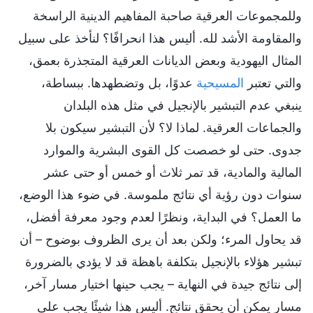
وللمجموعات العرقية صاحبة المفاهيم الدينية الراسخة
والمقاومة الأشد لله. أليس هذا انحرافًا؟ لنأخذ على سبيل
المثال اليهودية وبعض الديانات العرقية المتجذرة بعمق،
والتي تعتبر
المسيحية
عدوًا، بل وتضطهدها. ببساطة،
ينبغي عدم التبشير بالإنجيل في مثل هذه البلدان
والجماعات العرقية. لماذا لا؟ لأن التبشير سيكون بلا
جدوى. حتى لو خصصت كل القوى البشرية والموارد
المالية والمادية، قد تمر ثلاث أو خمس أو حتى عشر
سنوات دون رؤية أي نتائج ملموسة. في ضوء هذا الوضع،
ما العمل؟ في البداية، ونظرًا لعدم وجود معرفة أفضل،
قد يحاول المرء؛ ولكن بعد أن يرى الظروف بوضوح – أن
تبشير هؤلاء بالإنجيل بتكلفة باهظة قد لا يؤدي بالضرورة
إلى نتائج جيدة في النهاية – يجب حينها اختيار مسار آخر،
مسار يمكن أن يحقق نتائج. أليس هذا شيئًا يجب على