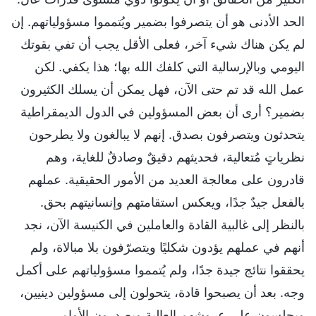
الحد الأدنى هو أن يتصرفوا بضمير ويُتمموا مسؤولياتهم. إن
لم يكن هناك شيء آخر، فعلى الأقل يجب أن تفي بقوتك
اليومي وبالإرسالية التي كلفك الله بها؛ هذا يكفي. لكن
عمل الله قد تم حتى الآن، فهل يمكن أن يسلك الكثيرون
بضمير؟ أرى أن بعض المسؤولين في الدول الديمقراطية
يتحدثون ويتصرفون بصدق. إنهم لا يبالغون ولا يطرحون
نظرياتٍ مُتعالية، فحديثهم دقيقٌ وصادقٌ للغاية، وهم
قادرون على معالجة العديد من الأمور الحقيقية. عملهم
بالفعل جيدٌ جدًا، ويعكس استقامتهم وإنسانيتهم ​​بحق.
بالنظر إلى غالبية القادة والعاملين في الكنيسة الآن، نجد
أنهم في عملهم يؤدون شكليًا ويتصرّفون بلا مبالاة، ولم
يحققوا نتائج جيدة جدًا، ولم يُتمموا مسؤولياتهم على أكمل
وجه. بعد أن يصبحوا قادة، يتحولون إلى مسؤولين دينيين،
ويجلسون على عروشهم العالية ويصدرون الأوامر