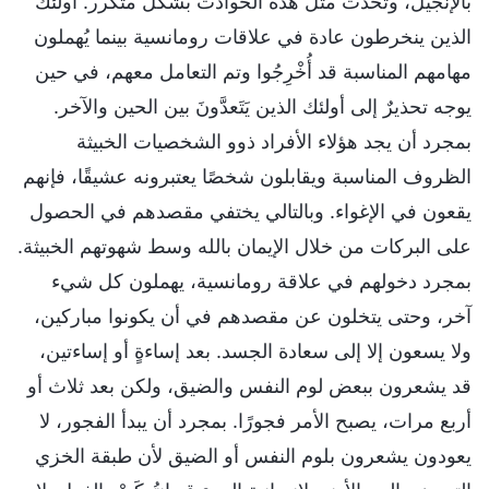
بالإنجيل، وتحدث مثل هذه الحوادث بشكل متكرر. أولئك
الذين ينخرطون عادة في علاقات رومانسية بينما يُهملون
مهامهم المناسبة قد أُخْرِجُوا وتم التعامل معهم، في حين
يوجه تحذيرٌ إلى أولئك الذين يَتَعدَّونَ بين الحين والآخر.
بمجرد أن يجد هؤلاء الأفراد ذوو الشخصيات الخبيثة
الظروف المناسبة ويقابلون شخصًا يعتبرونه عشيقًا، فإنهم
يقعون في الإغواء. وبالتالي يختفي مقصدهم في الحصول
على البركات من خلال الإيمان بالله وسط شهوتهم الخبيثة.
بمجرد دخولهم في علاقة رومانسية، يهملون كل شيء
آخر، وحتى يتخلون عن مقصدهم في أن يكونوا مباركين،
ولا يسعون إلا إلى سعادة الجسد. بعد إساءةٍ أو إساءتين،
قد يشعرون ببعض لوم النفس والضيق، ولكن بعد ثلاث أو
أربع مرات، يصبح الأمر فجورًا. بمجرد أن يبدأ الفجور، لا
يعودون يشعرون بلوم النفس أو الضيق لأن طبقة الخزي