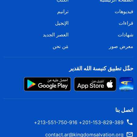
فيديوهات
ترانيم
قراءات
الإنجيل
شهادات
العصر الجديد
معرض صور
مَن نحن
حمِّل تطبيق كنيسة الله القدير
اتصل بنا
201-153-829-389+ 213-551-750-916+
contact.ar@kingdomsalvation.org