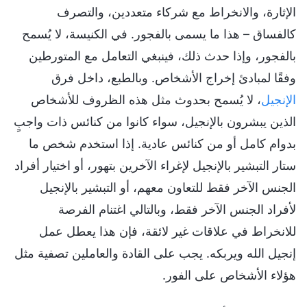
الإثارة، والانخراط مع شركاء متعددين، والتصرف
كالفساق – هذا ما يسمى بالفجور. في الكنيسة، لا يُسمح
بالفجور، وإذا حدث ذلك، فينبغي التعامل مع المتورطين
وفقًا لمبادئ إخراج الأشخاص. وبالطبع، داخل فرق
الإنجيل
، لا يُسمح بحدوث مثل هذه الظروف للأشخاص
الذين يبشرون بالإنجيل، سواء كانوا من كنائس ذات واجبٍ
بدوام كامل أو من كنائس عادية. إذا استخدم شخص ما
ستار التبشير بالإنجيل لإغراء الآخرين بتهور، أو اختيار أفراد
الجنس الآخر فقط للتعاون معهم، أو التبشير بالإنجيل
لأفراد الجنس الآخر فقط، وبالتالي اغتنام الفرصة
للانخراط في علاقات غير لائقة، فإن هذا يعطل عمل
إنجيل الله ويربكه. يجب على القادة والعاملين تصفية مثل
هؤلاء الأشخاص على الفور.