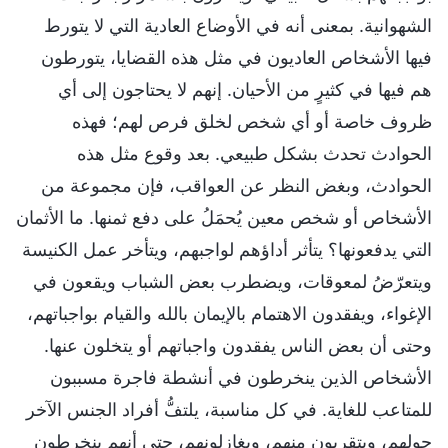
الشهوانية. بمعنى أنه في الأوضاع العادية التي لا يتورط
فيها الأشخاص العاديون في مثل هذه القضايا، يتورطون
هم فيها في كثيرٍ من الأحيان. إنهم لا يحتاجون إلى أي
ظروف خاصة أو أي شخص لخلق فرص لهم؛ فهذه
الحوادث تحدث بشكل طبيعي. بعد وقوع مثل هذه
الحوادث، وبغض النظر عن العواقب، فإن مجموعة من
الأشخاص أو شخص معين يُحمَلُ على دفع ثمنها. ما الأثمان
التي يدفعونها؟ يتأثر أداؤهم لواجبهم، ويتأخر عمل الكنيسة
ويتعرّضُ لمعوقات، ويضطرب بعض الشباب ويقعون في
الإغواء، ويفقدون الاهتمام بالإيمان بالله والقيام بواجباتهم،
وحتى أن بعض الناس يفقدون واجباتهم أو يتخلون عنها.
الأشخاص الذين ينخرطون في أنشطة فاجرة مسببون
للمتاعب للغاية. في كل مناسبة، يلتفُّ أفراد الجنس الآخر
حولهم، ويتقربون منهم، ويغازلونهم، حتى أنهم ينخرطون