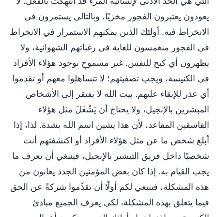
التي هي الحد الأدنى لإنسانية المرء قد انتُهِكَتْ بالفعل. لا
يعودون يعتبرون الفجور مخزيًا، وبالتالي يستمرون في
الانخراط فيه. أولئك الذين يمكنهم الاستمرار في الانخراط
في الفجور منغمسون للغاية في رغباتهم الشهوانية، ولا
يظهرون أي كبح للنفس. غير مسموحٍ بوجود هؤلاء الأفراد
في الكنيسة، ويجب تصفيتهم؛ لا تتساهلوا معهم أو تقدموا
أي عذر للإبقاء عليهم. بيت الله لا يفتقر إلى الأشخاص
المبشرين بالإنجيل، ولا يحتاج أن يَشْغَلَ مثل هؤلاء
الفاسقين المقاعد، لأن هذا يشين اسم الله بشدة. لذا، إذا
أبلغ شخص ما عن مثل هؤلاء الأفراد أو اكتشفتهم أنت
شخصيًا داخل فريق التبشير بالإنجيل، فينبغي أن تعرف ما
يجب القيام به. إذا كان بعض المؤمنين الجدد يعانون من
هذه المشكلة، فينبغي لكم أولًا أن تقدِّموا شركةً عن الحق
فيما يتعلق بهذه المشكلة، لكي يعرف الجميع مبادئ