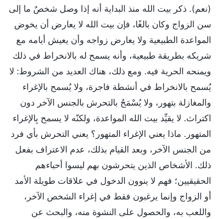
(نعم). ذكر بيت الله منذ البداية أنه إذا وصل شخصٌ ما إلى
سن الزواج وكان بالغًا، فإن بيت الله لا يعارض أن يخوض
المواعدة الطبيعية ولا يعارض زواجه وأن يعيش أيامه مع
شريكه بطريقة طبيعية، وأنه يسمح له بالانخراط في ذلك
ويمنحه الحرية فيه. ومع ذلك، هناك العديد من الشروط: لا
يُسمح بالانخراط في أنشطة فاجرة، ولا يُسمح بالإغراء
والمغازلة بتهور، ولا يُسْمَحُ بالتحرش بالجنس الآخر دون
اكتراث. لا يقيِّد بيت الله المواعدة، ولكنّه لا يسمح بِالإغراء
المتهور. ماذا يعني الإغراء المتهور؟ يعني التحرش بأي فرد
من الجنس الآخر، وبعد القيام بذلك، عدم الاعتراف بفعل
ذلك. الأشخاص الذين يتحرشون بهم ليسوا أحباءهم
الحقيقيين؛ فهم لا ينوون الدخول في علاقات طويلة الأمد
أو الزواج وإنما يرغبون فقط في إغراء الشخص الآخر،
واللعب به، والحصول على النشوة منه، والبحث عن