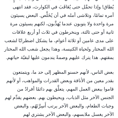
يُطاق! وإذا تحمَّل حتى يُعَاقَبَ في الكوارث، فقد انتهى
أمره تمامًا، وتلاشى أمله في أن يُخَلَّص. البعض يسيئون
مرة واحدة ولا يتوبون عندما يُهَذَّبون، لكنهم يسيئون مرة
ثانية أو حتى ثالثة، وينخرطون في ثلاث أو أربع علاقات
على مدى عامين أو ثلاثة أعوام، ما يشكل اضطرابًا لشعب
الله المختار ولحياة الكنيسة، وهذا يجعل شعب الله المختار
يمقتهم. هذا يترك عليهم وصمةً يندمون عليها لبقيّة حياتهم.
بعض الناس، لأنهم حسنو المظهر إلى حد ما، ويتمتعون
بقدر معين من الأناقة وبعض القدرات والمواهب، أو لأنهم
قاموا ببعض العمل المهم، يتعلَّق بهم دائمًا أفرادٌ من
الجنس الآخر مثل الذباب، ويحيطون بهم. بعضهم يقدِّم لهم
وجبات الطعام، والبعض الآخر يرتب أَسِرَّتَهُم، والبعض
الآخر يغسل ملابسهم، والبعض الآخر يشتري لهم