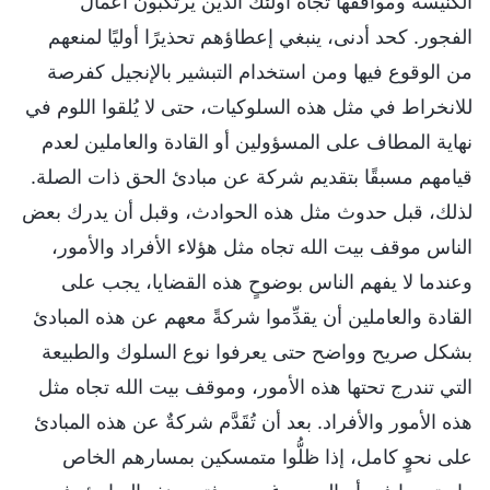
الكنيسة ومواقفها تجاه أولئك الذين يرتكبون أعمال
الفجور. كحد أدنى، ينبغي إعطاؤهم تحذيرًا أوليًا لمنعهم
من الوقوع فيها ومن استخدام التبشير بالإنجيل كفرصة
للانخراط في مثل هذه السلوكيات، حتى لا يُلقوا اللوم في
نهاية المطاف على المسؤولين أو القادة والعاملين لعدم
قيامهم مسبقًا بتقديم شركة عن مبادئ الحق ذات الصلة.
لذلك، قبل حدوث مثل هذه الحوادث، وقبل أن يدرك بعض
الناس موقف بيت الله تجاه مثل هؤلاء الأفراد والأمور،
وعندما لا يفهم الناس بوضوحٍ هذه القضايا، يجب على
القادة والعاملين أن يقدِّموا شركةً معهم عن هذه المبادئ
بشكل صريح وواضح حتى يعرفوا نوع السلوك والطبيعة
التي تندرج تحتها هذه الأمور، وموقف بيت الله تجاه مثل
هذه الأمور والأفراد. بعد أن تُقَدَّم شركةٌ عن هذه المبادئ
على نحوٍ كامل، إذا ظلُّوا متمسكين بمسارهم الخاص