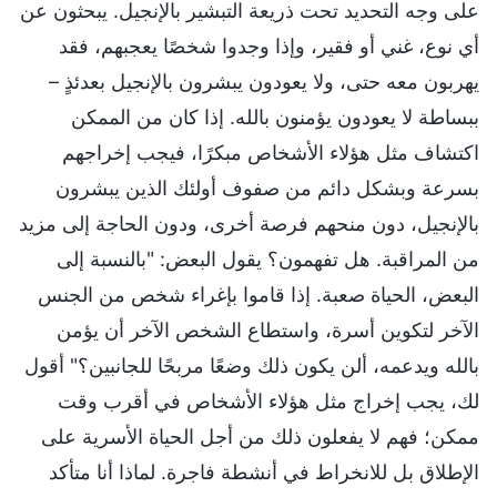
على وجه التحديد تحت ذريعة التبشير بالإنجيل. يبحثون عن
أي نوع، غني أو فقير، وإذا وجدوا شخصًا يعجبهم، فقد
يهربون معه حتى، ولا يعودون يبشرون بالإنجيل بعدئذٍ –
ببساطة لا يعودون يؤمنون بالله. إذا كان من الممكن
اكتشاف مثل هؤلاء الأشخاص مبكرًا، فيجب إخراجهم
بسرعة وبشكل دائم من صفوف أولئك الذين يبشرون
بالإنجيل، دون منحهم فرصة أخرى، ودون الحاجة إلى مزيد
من المراقبة. هل تفهمون؟ يقول البعض: "بالنسبة إلى
البعض، الحياة صعبة. إذا قاموا بإغراء شخص من الجنس
الآخر لتكوين أسرة، واستطاع الشخص الآخر أن يؤمن
بالله ويدعمه، ألن يكون ذلك وضعًا مربحًا للجانبين؟" أقول
لك، يجب إخراج مثل هؤلاء الأشخاص في أقرب وقت
ممكن؛ فهم لا يفعلون ذلك من أجل الحياة الأسرية على
الإطلاق بل للانخراط في أنشطة فاجرة. لماذا أنا متأكد