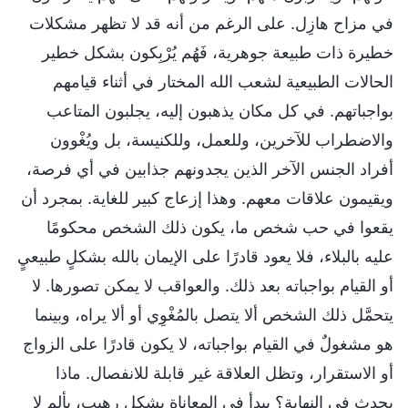
في مزاح هازِل. على الرغم من أنه قد لا تظهر مشكلات
خطيرة ذات طبيعة جوهرية، فَهُم يُرْبِكون بشكل خطير
الحالات الطبيعية لشعب الله المختار في أثناء قيامهم
بواجباتهم. في كل مكان يذهبون إليه، يجلبون المتاعب
والاضطراب للآخرين، وللعمل، وللكنيسة، بل ويُغْوون
أفراد الجنس الآخر الذين يجدونهم جذابين في أي فرصة،
ويقيمون علاقات معهم. وهذا إزعاج كبير للغاية. بمجرد أن
يقعوا في حب شخص ما، يكون ذلك الشخص محكومًا
عليه بالبلاء، فلا يعود قادرًا على الإيمان بالله بشكلٍ طبيعيٍ
أو القيام بواجباته بعد ذلك. والعواقب لا يمكن تصورها. لا
يتحمَّل ذلك الشخص ألا يتصل بالمُغْوِي أو ألا يراه، وبينما
هو مشغولٌ في القيام بواجباته، لا يكون قادرًا على الزواج
أو الاستقرار، وتظل العلاقة غير قابلة للانفصال. ماذا
يحدث في النهاية؟ يبدأ في المعاناة بشكل رهيب، بألمٍ لا