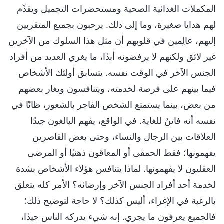
المكملات الغذائية الصحية ومستحضرات التجميل ويقدِّم
لهم هدايا صغيرة، وما إلى ذلك. يرحبون بجميع المتقربين
إليهم، عالِمين في قلوبهم أن مثل هذا السلوك من الآخرين
غير لائق ولكنهم لا يرفضونه أبدًا، ما يغري العديد من أفراد
الجنس الآخر في الوقت نفسه. يتسابق أولئك الأشخاص
فيما بينهم على فرصة لخدمته، ويتنافسون ويغار بعضهم
من بعض، بينما يستمتع الشخص الفاجر بالشعور، ظانًا في
نفسه أنه فاتنٌ للغاية. في الواقع، يفهم البالغون جيدًا
العلاقات بين الرجال والنساء، وحتى بعض القاصرين
يفهمونها؛ فقط الحمقى أو المعاقون ذهنيًا أو المرضى
العقليون لا يفهمونها. لماذا يتنافس هؤلاء الأشخاص بشدة
لخدمة أحد أفراد الجنس الآخر وإرضائه؟ الأمر كله يتعلق
بالرغبة في الإغراء، أليس كذلك؟ لا حاجة لتوضيح ذلك؛
فالجميع يعرفون ما يجري. إنه شيء يدركه الناس جيدًا،