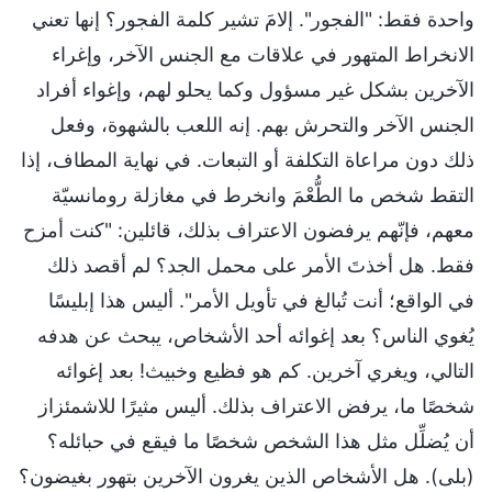
واحدة فقط: "الفجور". إلامَ تشير كلمة الفجور؟ إنها تعني
الانخراط المتهور في علاقات مع الجنس الآخر، وإغراء
الآخرين بشكل غير مسؤول وكما يحلو لهم، وإغواء أفراد
الجنس الآخر والتحرش بهم. إنه اللعب بالشهوة، وفعل
ذلك دون مراعاة التكلفة أو التبعات. في نهاية المطاف، إذا
التقط شخص ما الطُّعْمَ وانخرط في مغازلة رومانسيّة
معهم، فإنّهم يرفضون الاعتراف بذلك، قائلين: "كنت أمزح
فقط. هل أخذتَ الأمر على محمل الجد؟ لم أقصد ذلك
في الواقع؛ أنت تُبالغ في تأويل الأمر". أليس هذا إبليسًا
يُغوي الناس؟ بعد إغوائه أحد الأشخاص، يبحث عن هدفه
التالي، ويغري آخرين. كم هو فظيع وخبيث! بعد إغوائه
شخصًا ما، يرفض الاعتراف بذلك. أليس مثيرًا للاشمئزاز
أن يُضلِّل مثل هذا الشخص شخصًا ما فيقع في حبائله؟
(بلى). هل الأشخاص الذين يغرون الآخرين بتهور بغيضون؟