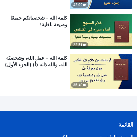
42:09
كلمة الله – شخصياتكم جميعًا
وضيعة للغاية!
22:51
كلمة الله – عمل الله، وشخصيّة
الله، والله ذاته (أ) (الجزء الأول)
35:40
القائمة
الصفحة الرئيسية
الكتب