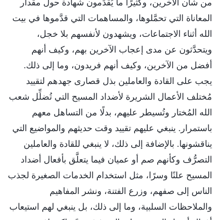
من شأن الآخرين، وكثيرًا ما يُقدِّمون شهادة حول مقدار
المعاناة التي تحمَّلوها، والمساهمات التي قدَّموها في بيت
الله أثناء الاجتماعات، ويشهدون لأنفسهم بلا خجل،
ويتحدَّثون عن مدى إعجاب الآخرين بهم، وكيف أنهم
أفضل من الآخرين، وكيف أنهم فريدون، وما إلى ذلك.
يجب على القادة والعاملين بذل قصارى جهدهم لتقييد
مُختلف الأعمال الشريرة لأضداد المسيح التي تُضلِّل شعب
الله المُختار وتُسيطر عليهم، بدلًا من التساهل معهم
باستمرار. ينبغي عليهم تقييد وقت حديثهم والمواضيع التي
يناقشونها. بالإضافة إلى ذلك، لا ينبغي للقادة والعاملين
التصرُّف وكأنهم صم أو عميان فيما يتعلَّق بأفعال أضداد
المسيح علنًا وسرًا، مثل استخدام الخدمات الصغيرة لجذب
الناس إلى صفهم، وزرع الفتنة، ونشر المفاهيم
والملاحظات السلبية، وما إلى ذلك، بل ينبغي لهم استيعاب