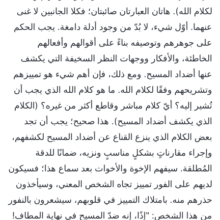
لكلام الله). هاتان العبارتان صائبتان؛ فكلا الجانبين لا غنى
عنهما. أوّل شيء، لا بُدّ من وجود أدلة دامغة. يجب الحكم
على جوهرهم وتوصيفه بناءً على أقوالهم وأفعالهم
الخاطئة، والأفكار ووجهات النظر السخيفة التي يكشف
عنها أضداد المسيح. ومع ذلك، فإن أهم شيء هو تمييزهم
وتشريحهم وفقًا لكلام الله. ما هو كلام الله الذي يجب أن
تُشير إليه؟ أيّ كلام مباشر وقاطع أكثر من غيره؟ (الكلام
الذي يكشف أضداد المسيح). هذا صحيح؛ يجب أن تجد
بعض الكلام الذي ينزع القناع عن أضداد المسيح لكشفهم،
وإجراء مقارناتٍ بشكلٍ مناسبٍ ونزيه، ضمانًا للدقة
المُطلقة. سيفهم الإخوة والأخوات بعد سماع هذا؛ فسيكون
لديهم على الفور تمييز تجاه الشخص المعني، وسيأخذون
حذرهم منه. بامتلاك التمييز في قلوبهم، سيشعرون بالنفور
من هذا الشخص: "إذًا، إنه ضدّ المسيح في نهاية المطاف!