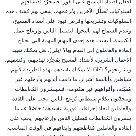
أفعال أضداد المسيح على الفور؛ فبمجرَّد اكتشافهم
لسلوكيات تُضلِّل الآخرين وتُزعجهم، ينبغي لهم كشف هذه
السلوكيات وتشريحها وفرض قيود على أضداد المسيح،
وعدم السماح لهم بالتجول لتضليل الناس وإزعاج عمل
الكنيسة. أليست هذه إحدى المهام المهمة التي يحتاج
القادة والعاملون إلى القيام بها؟ (بلى). هل يمكنك تقييد
الأعمال الشريرة لأضداد المسيح بمُجرَّد تهذيبهم، وكشفهم،
وتشريحهم؟ (كلا). لا يمكنك تقييدهم بهذه الطريقة لأنهم
شياطين وأبالسة أشرار. ما دامت أيديهم وأرجلهم غير
مُقيّدة، وأفواههم غير مكتومة، فسينشرون المُغالطات
ويتحدَّثون بكلامٍ شيطاني يُزعِج الناس. يجب على القادة
والعاملين اتخاذ إجراءات فورية لتقييدهم؛ خاصّةً عندما
ينشرون المُغالطات لتضليل الناس وإزعاجهم، يجب على
القادة والعاملين مُقاطعتهم وإيقافهم في الوقت المناسب.