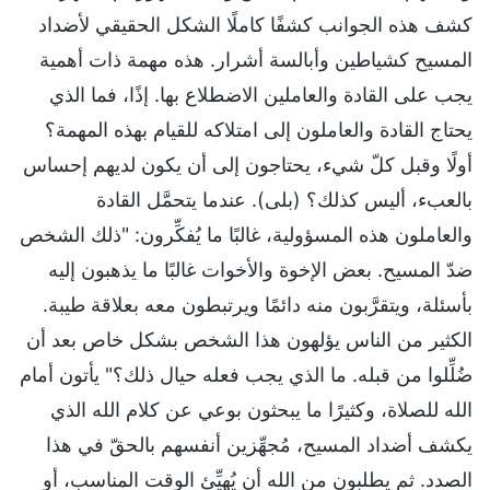
كشف هذه الجوانب كشفًا كاملًا الشكل الحقيقي لأضداد
المسيح كشياطين وأبالسة أشرار. هذه مهمة ذات أهمية
يجب على القادة والعاملين الاضطلاع بها. إذًا، فما الذي
يحتاج القادة والعاملون إلى امتلاكه للقيام بهذه المهمة؟
أولًا وقبل كلّ شيء، يحتاجون إلى أن يكون لديهم إحساس
بالعبء، أليس كذلك؟ (بلى). عندما يتحمَّل القادة
والعاملون هذه المسؤولية، غالبًا ما يُفكِّرون: "ذلك الشخص
ضدّ المسيح. بعض الإخوة والأخوات غالبًا ما يذهبون إليه
بأسئلة، ويتقرَّبون منه دائمًا ويرتبطون معه بعلاقة طيبة.
الكثير من الناس يؤلهون هذا الشخص بشكل خاص بعد أن
ضُلِّلوا من قبله. ما الذي يجب فعله حيال ذلك؟" يأتون أمام
الله للصلاة، وكثيرًا ما يبحثون بوعي عن كلام الله الذي
يكشف أضداد المسيح، مُجهِّزين أنفسهم بالحقّ في هذا
الصدد. ثم يطلبون من الله أن يُهيِّئ الوقت المناسب، أو