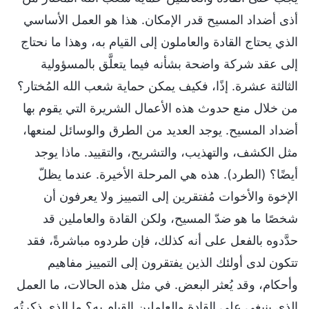
أذى أضداد المسيح قدر الإمكان. هذا هو العمل الأساسي
الذي يحتاج القادة والعاملون إلى القيام به، وهذا ما نحتاج
إلى عقد شركة واضحة بشأنه فيما يتعلَّق بالمسؤولية
الثالثة عشرة. إذًا، فكيف يمكن حماية شعب الله المُختار؟
من خلال منع حدوث هذه الأعمال الشريرة التي يقوم بها
أضداد المسيح. يوجد العديد من الطرق والوسائل لمنعها،
مثل الكشف، والتهذيب، والتشريح، والتقييد. ماذا يوجد
أيضًا؟ (الطرد). هذه هي المرحلة الأخيرة. عندما يظلّ
الإخوة والأخوات مُفتقرين إلى التمييز ولا يعرفون أن
شخصًا ما هو ضدّ المسيح، ولكن القادة والعاملين قد
حدَّدوه بالفعل على أنه كذلك، فإن طردوه مباشرةً، فقد
تتكون لدى أولئك الذين يفتقرون إلى التمييز مفاهيم
وأحكام، وقد يُعثر البعض. في مثل هذه الحالات، ما العمل
الذي ينبغي على القادة والعاملين القيام به؟ ما الذي ذكرتُه