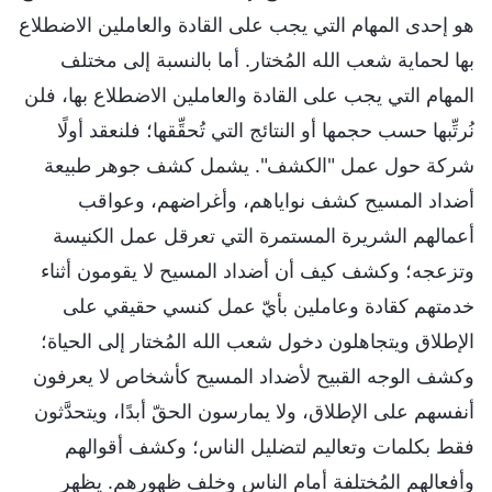
هو إحدى المهام التي يجب على القادة والعاملين الاضطلاع
بها لحماية شعب الله المُختار. أما بالنسبة إلى مختلف
المهام التي يجب على القادة والعاملين الاضطلاع بها، فلن
نُرتِّبها حسب حجمها أو النتائج التي تُحقِّقها؛ فلنعقد أولًا
شركة حول عمل "الكشف". يشمل كشف جوهر طبيعة
أضداد المسيح كشف نواياهم، وأغراضهم، وعواقب
أعمالهم الشريرة المستمرة التي تعرقل عمل الكنيسة
وتزعجه؛ وكشف كيف أن أضداد المسيح لا يقومون أثناء
خدمتهم كقادة وعاملين بأيّ عمل كنسي حقيقي على
الإطلاق ويتجاهلون دخول شعب الله المُختار إلى الحياة؛
وكشف الوجه القبيح لأضداد المسيح كأشخاص لا يعرفون
أنفسهم على الإطلاق، ولا يمارسون الحقّ أبدًا، ويتحدَّثون
فقط بكلمات وتعاليم لتضليل الناس؛ وكشف أقوالهم
وأفعالهم المُختلفة أمام الناس وخلف ظهورهم. يظهر