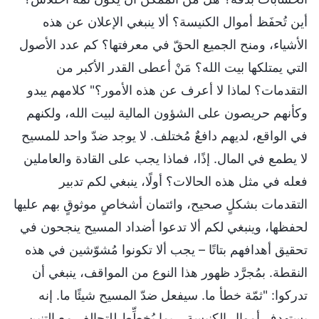
أين تُحفَظ أموال الكنيسة؟ ألا ينبغي الإعلان عن هذه
الأشياء، ومنح الجميع الحقّ في معرفتها؟ كم عدد الأصول
التي يمتلكها بيت الله؟ مَنْ أعطى القدر الأكبر من
التقدمات؟ لماذا لا أعرف عن هذه الأمور؟" كلامهم يبدو
وكأنهم حريصون على الشؤون المالية لبيت الله، ولكنهم
في الواقع، لديهم دافعٌ مُختلف. لا يوجد ضدّ واحد للمسيح
لا يطمع في المال. إذًا، فماذا يجب على القادة والعاملين
فعله في مثل هذه الحالات؟ أولًا، ينبغي لكم تدبير
التقدمات بشكلٍ صحيح، وائتمان أشخاصٍ موثوقٍ بهم عليها
لحفظها، وينبغي لكم ألا تدعوا أضداد المسيح ينجحون في
تحقيق أهدافهم بتاتًا – يجب ألا تكونوا مُشوّشين في هذه
النقطة. بمُجرَّد ظهور هذا النوع من المواقف، ينبغي أن
تدركوا: "ثمّة خطأ ما. سيفعل ضدّ المسيح شيئًا ما. إنه
يستهدف أموال الكنيسة. ربما يُخطِّط للتحالف مع التنين