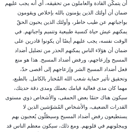
أن يتمكَّن القادة والعاملون من تحقيقه، أي أنه يجب عليهم
ضمان أن أولئك الذين يؤمنون بالله بإخلاص ويقومون
بواجباتهم عن طيب خاطر، وأولئك الذين يحبون الحقّ
يمكنهم عيش حياة كنسية طبيعية وتتميم واجباتهم. في
الوقت نفسه، يجب عليهم أيضًا أن يكونوا قادرين على
ضمان أن هؤلاء الناس يمكنهم الحذر من تضليل أضداد
المسيح وإزعاجهم، ورفض أضداد المسيح. هذا هو منع
فعل أضداد المسيح الشر وإزعاجهم إلى أقصى حدّ،
وتحقيق تأثير حماية شعب الله المُختار بالكامل. بالطبع،
مهما كان مدى فعالية قيامك بعملك ومدى دقة حديثك،
سيكون هناك حتمًا بعض الحمقى، والأشخاص ذوي مستوى
القدرات الضعيف، والأشخاص المُشوّشين الذين لا
يستطيعون رفض أضداد المسيح وسيظلّون يُعجبون بهم
ويبجلونهم في قلوبهم. ومع ذلك، سيكون معظم الناس قد