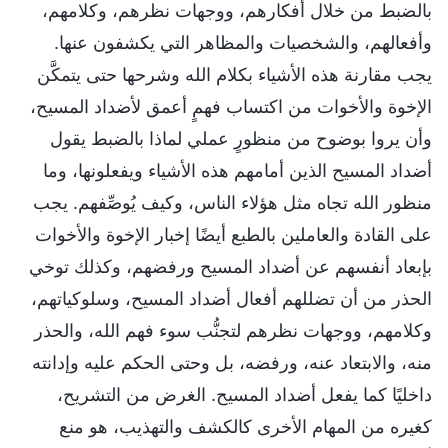
بالضبط من خلال أفكارهم، ووجهات نظرهم، وكلامهم،
وأفعالهم، والشخصيات والمظاهر التي يكشفون عنها.
يجب مقارنة هذه الأشياء بكلام الله وشرحها حتى يتمكَّن
الإخوة والأخوات من اكتساب فهمٍ أعمق لأضداد المسيح،
وأن يروا بوضوح من منظورٍ عملي لماذا بالضبط يقول
أضداد المسيح الذين أمامهم هذه الأشياء ويفعلونها، وما
منظور الله تجاه مثل هؤلاء الناس، وكيف يُوصِّفهم. يجب
على القادة والعاملين بالطبع أيضًا إخبار الإخوة والأخوات
بإبعاد أنفسهم عن أضداد المسيح ورفضهم، وكذلك توخي
الحذر من أن تضللهم أفعال أضداد المسيح، وسلوكياتهم،
وكلامهم، ووجهات نظرهم لتجنُّب سوء فهم الله، والحذر
منه، والابتعاد عنه، ورفضه، بل وحتى الحكم عليه وإدانته
داخليًا كما يفعل أضداد المسيح. الغرض من التشريح،
كغيره من المهام الأخرى كالكشف والتهذيب، هو منع