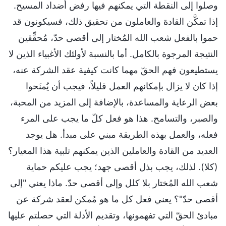
وصلوا إلى النقطة التي يمكنهم فيها رفض أضداد المسيح.
إذا تمكَّن القادة والعاملون من تحقيق ذلك، فسيكونون قد
حموا بالفعل شعب الله المُختار إلى أقصى حدّ، مُحقِّقين
النتيجة المرجوة بالكامل. أما بالنسبة لأولئك الأغبياء الذين لا
يستطيعون فهم الحقّ مهما كانت كيفية عقد الشركة عنه،
إذا كان لا يزال بإمكانهم العمل قليلاً، فيجب أن يُمنَحوا
بعض الرعاية والمساعدة، بالإضافة إلى المزيد من المحبة،
والصبر، والتسامح. هذا هو فعل كلّ ما يجب على المرء
فعله، والعمل بهذه الطريقة مبني على مبدأ. هل يوجد
العديد من القادة والعاملين الذين يمكنهم تلبية هذا المعيار؟
(كلا). لذلك، يجب بذل أقصى جهد؛ يجب عليكم حماية
شعب الله المُختار بلا كلل وإلى أقصى حدّ. ماذا يعني "إلى
أقصى حدّ"؟ يعني فعل كل ما هو مُمكن لعقد شركة عن
مبادئ الحقّ التي تفهمونها، وتقديم الأدلة التي حصلتم عليها