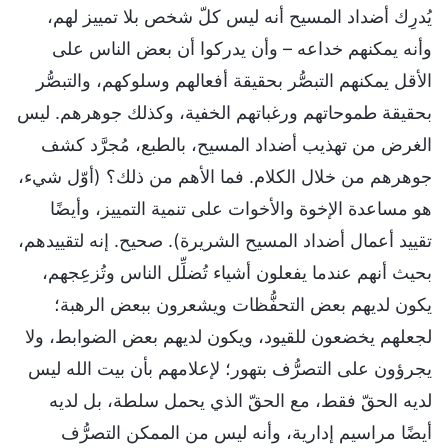
يُدرِك أضداد المسيح أنه ليس كلّ شخص بلا تمييز لهم،
وأنه يمكنهم خداعه – وأن يدركوا أن بعض الناس على
الأقل يمكنهم التبصُّر بحقيقة أفعالهم وسلوكهم، والتبصُّر
بحقيقة طموحاتهم ورغباتهم الخفية، وكذلك جوهرهم. ليس
الغرض من تهذيب أضداد المسيح، بالطبع، مُجرَّد كشف
جوهرهم من خلال الكلام. فما الأهم من ذلك؟ (أوّل شيء،
هو مساعدة الإخوة والأخوات على تنمية التمييز، وأيضًا
تقييد أعمال أضداد المسيح الشريرة). صحيح. إنه لتقييدهم،
بحيث أنهم عندما يفعلون أشياء تُضلِّل الناس وتُزعِجهم،
يكون لديهم بعض التحفُّظات ويشعرون ببعض الرهبة؛
لجعلهم يخضعون للقيود، ويكون لديهم بعض الضوابط، ولا
يجرؤون على التصرُّف بتهور؛ لإعلامهم بأن بيت الله ليس
لديه الحقّ فقط، مع الحقّ الذي يحمل سلطة، بل لديه
أيضًا مراسيم إدارية، وأنه ليس من الممكن التصرُّف