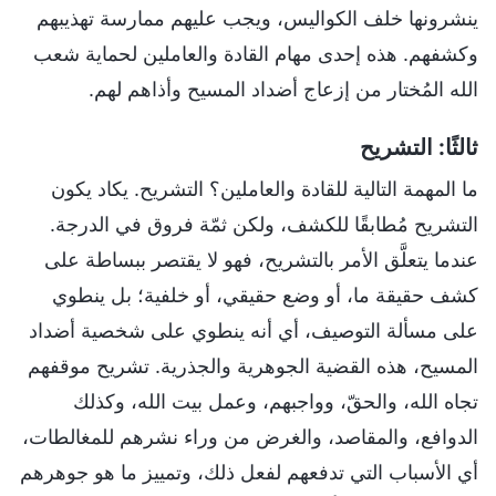
ينشرونها خلف الكواليس، ويجب عليهم ممارسة تهذيبهم
وكشفهم. هذه إحدى مهام القادة والعاملين لحماية شعب
الله المُختار من إزعاج أضداد المسيح وأذاهم لهم.
ثالثًا: التشريح
ما المهمة التالية للقادة والعاملين؟ التشريح. يكاد يكون
التشريح مُطابقًا للكشف، ولكن ثمّة فروق في الدرجة.
عندما يتعلَّق الأمر بالتشريح، فهو لا يقتصر ببساطة على
كشف حقيقة ما، أو وضع حقيقي، أو خلفية؛ بل ينطوي
على مسألة التوصيف، أي أنه ينطوي على شخصية أضداد
المسيح، هذه القضية الجوهرية والجذرية. تشريح موقفهم
تجاه الله، والحقّ، وواجبهم، وعمل بيت الله، وكذلك
الدوافع، والمقاصد، والغرض من وراء نشرهم للمغالطات،
أي الأسباب التي تدفعهم لفعل ذلك، وتمييز ما هو جوهرهم