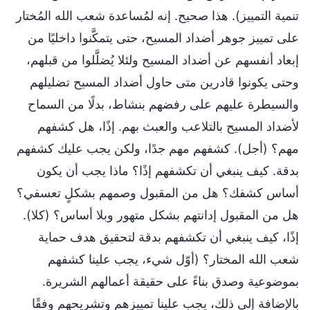
تنمية التمييز). هذا صحيح. إنه لمُساعدة شعب الله المُختار
على تمييز جوهر أضداد المسيح، حتى يتمكَّنوا داخليًا من
إبعاد أنفسهم عن أضداد المسيح ولئلا يُضلَّلوا من قبلهم،
وحتى يكونوا قادرين متى حاول أضداد المسيح تضليلهم
والسيطرة عليهم على رفضهم بنشاط، بدلًا من السماح
لأضداد المسيح بالتلاعب والعبث بهم. إذًا، هل كشفهم
مهم؟ (أجل). كشفهم مهم جدًا، ولكن يجب عليك كشفهم
بدقة. كيف ينبغي أن تكشفهم إذًا؟ ماذا يجب أن يكون
أساس كشفك؟ هل من المقبول وصمهم بشكلٍ تعسفي؟
هل من المقبول إدانتهم بشكل متهور وبلا أساس؟ (كلا).
إذًا، كيف ينبغي أن تكشفهم بدقة لتحقيق هدف حماية
شعب الله المختار؟ (أوّل شيء، يجب علينا كشفهم
بموضوعية وصدق بناءً على حقيقة أعمالهم الشريرة.
بالإضافة إلى ذلك، يجب علينا تمييزهم وتشريحهم وفقًا