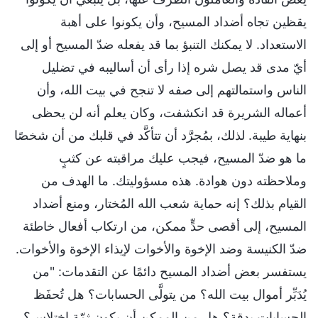
يقظين تجاه أضداد المسيح، وأن يكونوا على أهبة
الاستعداد. لا يمكنك التنبؤ بما قد يفعله ضدّ المسيح أو إلى
أيّ مدى قد يصل شره إذا رأى أن أساليبه في تضليل
الناس واستمالتهم إلى صفه لا تنجح في بيت الله، وأن
أعماله الشريرة قد انكشفت، وكان يعلم أنه لن يحظى
بنهاية طيبة. لذلك، بمُجرَّد أن تتأكَّد في قلبك من أن شخصًا
ما هو ضدّ المسيح، فيجب عليك مراقبته عن كثبٍ
وملاحظته دون هوادة. هذه مسؤوليتك. ما الهدف من
القيام بذلك؟ إنه حماية شعب الله المُختار، ومنع أضداد
المسيح، إلى أقصى حدٍّ ممكن، من ارتكاب أفعال خاطئة
ضدّ الكنيسة وضد الإخوة والأخوات لإيذاء الإخوة والأخوات.
يستفسر بعض أضداد المسيح دائمًا عن التقدمات: "من
يُدَبِّر أموال بيت الله؟ من يتولَّى الحسابات؟ هل تُحفَظ
الحسابات بدقة؟ هل من الممكن أن يكون ثمّة اختلاس؟