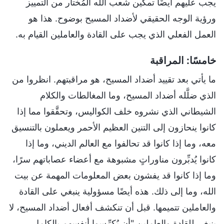
يجب عليهم أيضًا تمكين شعب الله المُختار من التمييز
ورؤية الوجه الحقيقي لأضداد المسيح بوضوح. هذا هو
العمل الفعلي الذي يجب على القادة والعاملين القيام به.
خامسًا: المراقبة
ما يأتي بعد تقييد أضداد المسيح، هو مراقبتهم. انظروا من
الذي ضلَّله أضداد المسيح، وما المغالطات والكلام
الشيطاني الذي نشروه خلف الكواليس، وتحقَّقوا مما إذا
كانوا ينحازون إلى التنين العظيم الأحمر ويعملون بالتنسيق
معه، وما إذا كانوا قد تحالفوا مع العالم الديني، وما إذا
كانوا يُدبِّرون مناوراتٍ مشبوهة مع أعضاء عصاباتهم سرًا،
وما إذا كانوا قد يفشون بعض المعلومات المهمة عن بيت
الله، وما إلى ذلك. هذه أيضًا مسؤولية ينبغي على القادة
والعاملين تتميمها. قبل أن تنكشف أفعال أضداد المسيح، لا
ينبغي للقادة والعاملين "أن يُكرِّسوا أنفسهم بالكامل