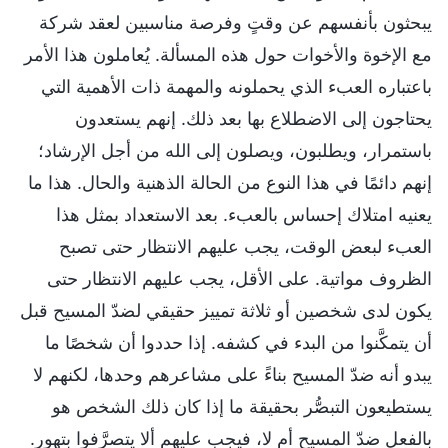
يبحثون بأنفسهم عن وقتٍ وفرصة مناسبين لعقد شركة
مع الإخوة والأخوات حول هذه المسألة. يُعاملون هذا الأمر
باعتباره العبء الذي يحملونه والمهمة ذات الأهمية التي
يحتاجون إلى الاضطلاع بها بعد ذلك. إنهم يستعدون
باستمرار، ويطلبون، ويصلون إلى الله من أجل الإرشاد؛
إنهم دائمًا في هذا النوع من الحالة الذهنية والحال. هذا ما
يعنيه امتلاك إحساس بالعبء. بعد الاستعداد بمثل هذا
العبء لبعض الوقت، يجب عليهم الانتظار حتى تصبح
الظروف مواتية. على الأقل، يجب عليهم الانتظار حتى
يكون لدى شخصين أو ثلاثة تمييز حقيقي لضدّ المسيح قبل
أن يتمكَّنوا من البدء في كشفه. إذا حددوا أن شخصًا ما
يبدو أنه ضدّ المسيح بناءً على مشاعرهم وحدها، لكنهم لا
يستطيعون التبصُّر بحقيقة ما إذا كان ذلك الشخص هو
بالفعل ضدّ المسيح أم لا، فيجب عليهم ألا يتصرَّفوا بتهور.