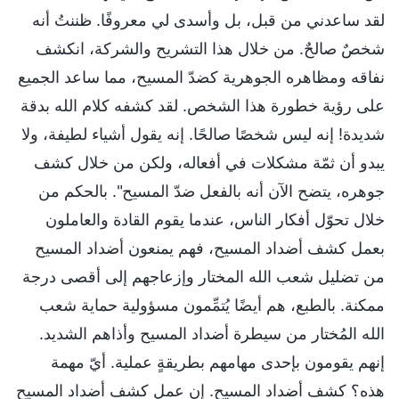
لقد ساعدني من قبل، بل وأسدى لي معروفًا. ظننتُ أنه
شخصٌ صالحٌ. من خلال هذا التشريح والشركة، انكشف
نفاقه ومظاهره الجوهرية كضدّ المسيح، مما ساعد الجميع
على رؤية خطورة هذا الشخص. لقد كشفه كلام الله بدقة
شديدة! إنه ليس شخصًا صالحًا. إنه يقول أشياء لطيفة، ولا
يبدو أن ثمّة مشكلات في أفعاله، ولكن من خلال كشف
جوهره، يتضح الآن أنه بالفعل ضدّ المسيح". بالحكم من
خلال تحوّل أفكار الناس، عندما يقوم القادة والعاملون
بعمل كشف أضداد المسيح، فهم يمنعون أضداد المسيح
من تضليل شعب الله المختار وإزعاجهم إلى أقصى درجة
ممكنة. بالطبع، هم أيضًا يُتمِّمون مسؤولية حماية شعب
الله المُختار من سيطرة أضداد المسيح وأذاهم الشديد.
إنهم يقومون بإحدى مهامهم بطريقةٍ عملية. أيّ مهمة
هذه؟ كشف أضداد المسيح. إن عمل كشف أضداد المسيح