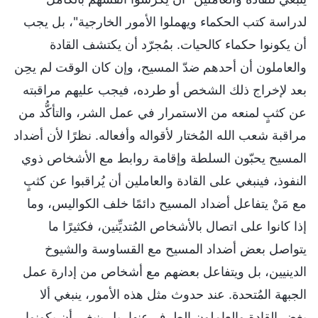
لدراسة كتب الحكماء ويهملوا الأمور الخارجية"، بل يجب
أن يكونوا حكماء كالحيات. بمُجرّد أن يكتشف القادة
والعاملون أن أحدهم ضدّ المسيح، وإن كان الوقت لم يحِن
بعد لإخراج ذلك الشخص أو طرده، فيجب عليهم مراقبته
عن كثبٍ لمنعه من الاستمرار في عمل الشر، والتأكُّد من
مراقبة شعب الله المُختار لأقواله وأفعاله. نظرًا لأن أضداد
المسيح يحبّون السلطة وإقامة روابط مع الأشخاص ذوي
النفوذ، فينبغي على القادة والعاملين أن يُراقبوا عن كثبٍ
مع مَنْ يتفاعل أضداد المسيح دائمًا خلف الكواليس، وما
إذا كانوا على اتصال بالأشخاص المُتديِّنين، فكثيرًا ما
يتواصل بعض أضداد المسيح مع القساوسة والشيوخ
الدينيين، بل ويتفاعل بعضهم مع أشخاص من إدارة عمل
الجبهة المُتحدة. عند حدوث مثل هذه الأمور، ينبغي ألا
يغض القادة والعاملون الطرف عنها، بل ينبغي أن يكونوا