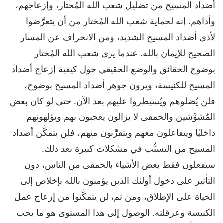
أضداد المسيح من تضليل شعب الله المُختار، وإزعاجهم،
وأذاهم. إنه لحماية شعب الله المُختار من أن يتعرَّضوا
لأذى أضداد المسيح الشديد، ومن الانحراف عن المسار
الصحيح للإيمان بالله. عندما يرى شعب الله المُختار
بوضوح الحقائق والوضع الحقيقي حول كيفية إزعاج أضداد
المسيح للكنيسة، ويرون جوهر أضداد المسيح بوضوح،
فلن يُضلوهم ويُسيطروا عليهم بعد الآن. حتى لو كان بعض
المُشوَّشين والحمقى لا يزالون يعجبون بهم ويؤلهونهم
داخليًا ويتفاعلون معهم ويتقرَّبون منهم، فلن يتمكَّن أضداد
المسيح من التسبُّب في مشكلات كبيرة بعد ذلك.
سيفعلون فقط بعض الأشياء بالحمقى من الناس، دون
التأثير على دخول أولئك الذين يؤمنون بالله بإخلاص إلى
الحياة على الإطلاق، ومن ثم، لن يتمكَّنوا من إزعاج عمل
الكنيسة وعرقلته. الوصول إلى هذا المستوى هو ما يجب