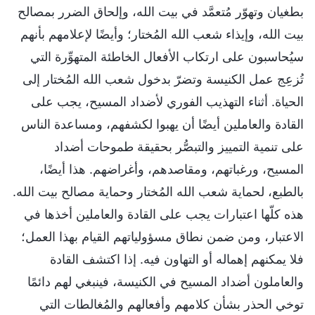
بطغيان وتهوّر مُتعمَّد في بيت الله، وإلحاق الضرر بمصالح
بيت الله، وإيذاء شعب الله المُختار؛ وأيضًا لإعلامهم بأنهم
سيُحاسبون على ارتكاب الأفعال الخاطئة المتهوِّرة التي
تُزعِج عمل الكنيسة وتضرّ بدخول شعب الله المُختار إلى
الحياة. أثناء التهذيب الفوري لأضداد المسيح، يجب على
القادة والعاملين أيضًا أن يهبوا لكشفهم، ومساعدة الناس
على تنمية التمييز والتبصُّر بحقيقة طموحات أضداد
المسيح، ورغباتهم، ومقاصدهم، وأغراضهم. هذا أيضًا،
بالطبع، لحماية شعب الله المُختار وحماية مصالح بيت الله.
هذه كلّها اعتبارات يجب على القادة والعاملين أخذها في
الاعتبار، ومن ضمن نطاق مسؤولياتهم القيام بهذا العمل؛
فلا يمكنهم إهماله أو التهاون فيه. إذا اكتشف القادة
والعاملون أضداد المسيح في الكنيسة، فينبغي لهم دائمًا
توخي الحذر بشأن كلامهم وأفعالهم والمُغالطات التي