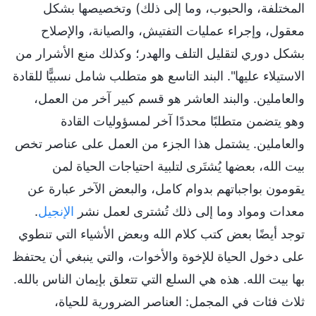
المختلفة، والحبوب، وما إلى ذلك) وتخصيصها بشكل
معقول، وإجراء عمليات التفتيش، والصيانة، والإصلاح
بشكل دوري لتقليل التلف والهدر؛ وكذلك منع الأشرار من
الاستيلاء عليها". البند التاسع هو متطلب شامل نسبيًّا للقادة
والعاملين. والبند العاشر هو قسم كبير آخر من العمل،
وهو يتضمن متطلبًا محددًا آخر لمسؤوليات القادة
والعاملين. يشتمل هذا الجزء من العمل على عناصر تخص
بيت الله، بعضها يُشتَرى لتلبية احتياجات الحياة لمن
يقومون بواجباتهم بدوام كامل، والبعض الآخر عبارة عن
معدات ومواد وما إلى ذلك تُشترى لعمل نشر
الإنجيل
.
توجد أيضًا بعض كتب كلام الله وبعض الأشياء التي تنطوي
على دخول الحياة للإخوة والأخوات، والتي ينبغي أن يحتفظ
بها بيت الله. هذه هي السلع التي تتعلق بإيمان الناس بالله.
ثلاث فئات في المجمل: العناصر الضرورية للحياة،