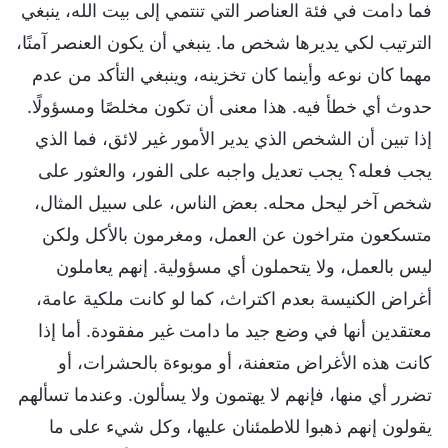
فما دامت في فئة العناصر التي تنتمي إلى بيت الله، ينبغي
الترتيب لكي يديرها شخص ما. ينبغي أن يكون العنصر آمنًا،
مهما كان نوعه وأينما كان تخزينه، وينبغي التأكد من عدم
حدوث أي خطأ فيه. هذا معنى أن تكون مخلصًا ومسؤولًا.
إذا تبين أن الشخص الذي يدير الأمور غير لائق، فما الذي
يجب فعله؟ يجب تعديل واجبه على الفور، والعثور على
شخص آخر ليحل محله. بعض الناس، على سبيل المثال،
متسكعون متراخون عن العمل، ومغرمون بالأكل ولكن
ليس بالعمل، ولا يتحملون أي مسؤولية. إنهم يعاملون
أغراض الكنيسة بعدم اكتراث، كما لو كانت ملكية عامة،
معتقدين أنها في وضع جيد ما دامت غير مفقودة. أما إذا
كانت هذه الأغراض متعفنة، أو موبوءة بالحشرات، أو
تضرر أي منها، فإنهم لا يهتمون ولا يسألون. وعندما تسألهم
يقولون إنهم ذهبوا للاطمئنان عليها، وكل شيء على ما