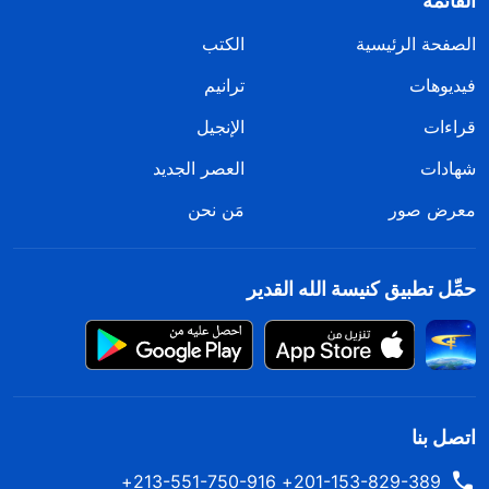
القائمة
الصفحة الرئيسية
الكتب
فيديوهات
ترانيم
قراءات
الإنجيل
شهادات
العصر الجديد
معرض صور
مَن نحن
حمِّل تطبيق كنيسة الله القدير
اتصل بنا
201-153-829-389+ 213-551-750-916+