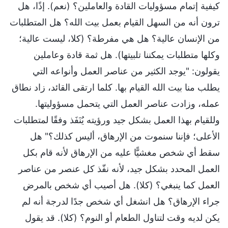
كيفية إتمام مسؤوليات القادة والعاملين؟ (نعم). إذًا، هل
ترون أنه من السهل القيام بعمل بيت الله؟ هل المتطلبات
من الإنسان عالية؟ هل هي مفرطة؟ (كلا، ليست عالية؛
وكلها متطلبات يمكننا تلبيتها). هل ثمة قادة وعاملين
يقولون: "يوجد الكثير من عناصر العمل وأنواعه التي
يطلب منا بيت الله القيام بها. كلما ارتقى القائد، زاد نطاق
عمله، وزادت عناصر العمل التي يتحمل مسؤوليتها.
وللقيام بهذا العمل بشكل جيد ورؤيته يُنَفَذ وفقًا لمتطلبات
الأعلى؛ فإننا سنموت من الإرهاق، أليس كذلك؟" هل
سقط أي شخص مغشيًّا عليه من الإرهاق لأنه قام بكل
العمل المحدد بشكل جيد، لأنه نفّذ كل عنصر من عناصر
العمل كما ينبغي؟ (كلا). هل أصيب أي شخص بالمرض
جراء الإرهاق؟ هل انشغل أي شخص جدًا لدرجة أنه لم
يكن لديه وقت لتناول الطعام أو النوم؟ (كلا). قد يقول