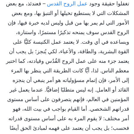
تغفلوا حقيقة وجود
عمل الروح القدس
– فعندئذ، مع بعض
المشكلات التي لا يستطيع تخيلها أو التنبؤ بها، ومع بعض
الأمور التي لم يمر بها من قبل وليس لديه خبرة فيها، فإن
الروح القدس سوف يمنحه تذكيرًا مستمرًا، واستنارة،
ويساعده في أي وقت. لا يعتمد عمل الكنيسة كليًّا على
القوة البشرية، والطاقة، والأعباء، لكي يُنجز؛ بل يجب أن
يعتمد جزء منه على عمل الروح القُدُس وقيادته، كما اختبر
معظم الناس. لذا، أيًّا كانت الطريقة التي ينظر بها المرء
إلى الأمر، فإن إتمام مسؤولياته هو أمر ينبغي أن ينجزه
القائد أو العامل. إنه ليس متطلبًا إضافيًّا. عندما يعمل غير
المؤمنين في العالم، فإنهم يتصرفون على أساس مستوى
قدراتهم الشخصي. أما القيام بواجب في بيت الله، فهو
أمر مختلف: لا يقوم المرء به على أساس مستوى قدراته
فحسب؛ بل يجب أن يعتمد على فهمه لمبادئ الحق أيضًا