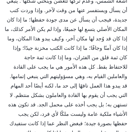
أشعة الشمس، وعدم تركها تتغضن وينحني شكلها". ينبغي
أن يسأل ويستفسر عنها من وقت لآخر. وإذا وردت كتب
جديدة، فيجب أن يسأل عن مدى جودة حفظها؛ ما إذا كان
المكان الأصلي يتسع لها جميعًا، وإذا لم يكن الأمر كذلك، ما
إذا كان قد وُجد لها مكان آخر، وكيف يبدو هذا المكان، وما
إذا كان آمنًا وجافًا؛ ما إذا كانت الكتب مخزنة جيدًا؛ وإذا
كان ثمة قلق من الفئران، وما إذا كانت ثمة حاجة
للاحتفاظ بقط. كل هذه الأمور هي ما يجب على القادة
والعاملين القيام به، وهي مسؤوليتهم التي ينبغي إتمامها.
قد يبدو هذا العمل تافهًا إلى حد ما، لكنه أيضًا أحد المهام
التي يجب أن يقوم بها القادة والعاملون بشكل منتظم. لا
تستهن به؛ بل يجب أخذه على محمل الجد. قد تكون هذه
الأشياء ملكية عامة وليست ملكًا لأي فرد، لكن يجب
حفظها بصورة جيدة؛ فبغض النظر عما إذا كانت ستفيدك