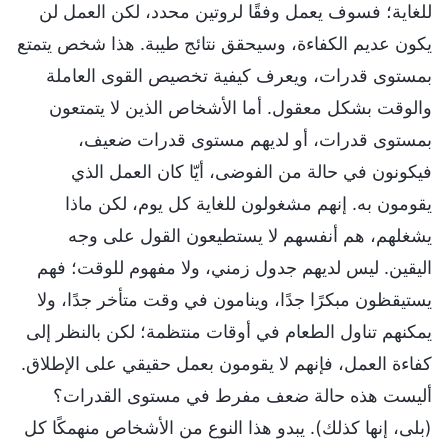
للغاية؛ فسوف يعمل وفقًا لروتين محدد، لكن العمل لن
يكون عديم الكفاءة، وسيحقق نتائج طيبة. هذا شخص يتمتع
بمستوى قدرات، ويعرف كيفية تخصيص القوى العاملة
والوقت بشكل معقول. أما الأشخاص الذين لا يتمتعون
بمستوى قدرات، أو لديهم مستوى قدرات ضعيف،
فيكونون في حالة من الفوضى، أيّا كان العمل الذي
يقومون به. إنهم مشغولون للغاية كل يوم، لكن ماذا
يشغلهم، هم أنفسهم لا يستطيعون القول على وجه
اليقين. ليس لديهم جدول زمني، ولا مفهوم للوقت؛ فهم
يستيقظون مبكرًا جدًا، وينامون في وقت متأخر جدًا، ولا
يمكنهم تناول الطعام في أوقات منتظمة؛ لكن بالنظر إلى
كفاءة العمل، فإنهم لا يقومون بعمل حقيقي على الإطلاق.
أليست هذه حالة ضعف مفرط في مستوى القدرات؟
(بلى، إنها كذلك). يبدو هذا النوع من الأشخاص منهمكًا كل