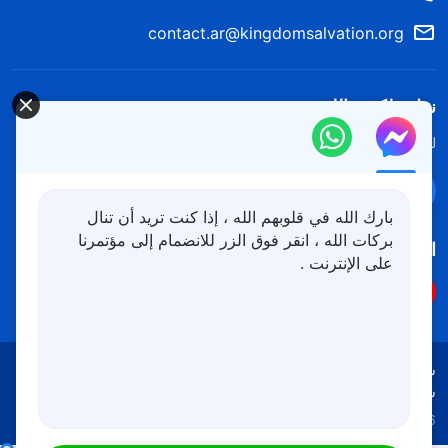
contact.ar@kingdomsalvation.org
نزل ملكوت الله.
لقد نزلت المملكة بالفعل إلى الأرض! هل تريد دخوله؟
اعرف المزيد
تواصل معنا عبر Messenger
بارك الله في قلوبهم الله ، إذا كنت تريد أن تنال
بركات الله ، انقر فوق الزر للانضمام إلى مؤتمرنا
اتبعنا
على الإنترنت .
شروط الاستخدام
الخصوصية
شكر وتقدير
سياسة ملفات تعريف الارتباط
Copyright © 2026
كنيسة الله القدير
جميع الحقوق محفوظة