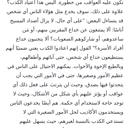
تكون عليه العواقب من خطورة. أليس هذا اعتياد الكذب؟
علاوة على ذلك، سوف يخدع مثل هؤلاء الناس أي شخص.
قد يتساءل البعض: "على أي حال، لا يزال أضداد المسيح
أناسًا: ألا يمتنعون عن خداع المقربين منهم، أو مَن
ساعدوهم، أو شاركوهم الصعوبات؟ ألا يتجنبون خداع
أفراد الأسرة؟" القول إنهم اعتادوا الكذب يعني ضمنيًا أنهم
يستطيعون خداع أي شخص، حتى آبائهم وأطفالهم،
وبالطبع الإخوة والأخوات. يمكنهم الاحتيال على الناس في
عظيم الأمور وصغيرها، حتى في الأمور التي يجب أن
يتحدثوا فيها بصدق، وحيث لن يترتبَ على فعل ذلك أي
عواقب أو يؤثرَ عليهم بأي شكل من الأشكال، وحيث لا
توجد حاجة لاستخدام أي حكمة. هم أيضًا يخدعون الناس
ويستخدمون الأكاذيب لحل الأمور الصغيرة التي لا
تستدعي الكذب بالنسبة لغيرهم، حيث يسهل عليهم