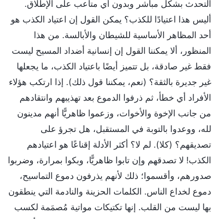
التحدث بشكل مباشر وبدون أي متاعب على الإطلاق.
أليس هذا اعتيادًا للكذب؟ يمكن القول إن اعتياد الكذب هو
أحد المظاهر الأساسية للشيطان والأبالسة. من هذا
المنظور، ألا يمكننا القول إن إنسانية أضداد المسيح ليست
فقط غير صادقة، بل تتميز أيضًا باعتياد الكذب، ما يجعلها
غير جديرة بالثقة؟ (نعم، يمكننا قول ذلك). إذا ارتكب هؤلاء
الأفراد أي خطأ، ثم ذرفوا الدموع بعد تهذيبهم وانتقادهم
من جانب الإخوة والأخوات، وزعموا ظاهريًّا أنهم مدينون
لله، ووعدوا بالتوبة في المستقبل، هل تجرؤ على
تصديقهم؟ (كلا). لم لا؟ أكثر الأدلة إقناعًا هو اعتيادهم
الكذب! لا تصدقهم وإن تابوا ظاهريًّا، وبكوا بمرارة، وضربوا
صدورهم، وأقسموا؛ ذلك لأنهم يذرفون دموع التماسيح،
دموع لخداع الناس. الكلمات الحزينة والنادمة التي ينطقون
بها ليست من القلب. إنها تكتيكات مواتية مُصمَمة لكسب