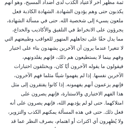
ثمة مظهر آخر لاعتياد الكذب لدى أضداد المسيح، وهو أنهم
يكذبون حتى وهم يؤدون الشهادة. الشهادة الكاذبة فعل
ملعون يسيء إلى شخصية الله. حتى في مسألة الشهادة،
يجرؤون على الانخراط في التلفيق والأكاذيب والخداع،
مما يدل حقًا على تجاهلهم المتهور للعواقب وطبيعتهم التي
لا تتغير! عندما يرون أن الآخرين يشهدون بناء على اختبار
وفهم بينما لا يستطيعون هم ذلك، فإنهم يقلدونهم،
فيقولون ما يقوله الآخرون أيًا كان، ويختلقون اختبارات
الآخرين نفسها. إذا لم يفهموا شيئًا مثلما فهم الآخرون،
فإنهم يزعمون أنهم يفهمونه. إذا كانوا يفتقرون إلى مثل
هذا الفهم الاختباري والاستنارة، فإنهم يصرون على
امتلاكهما. حتى لو لم يؤدبهم الله، فإنهم يصرون على أنه
فعل ذلك. حتى في هذه المسألة يمكنهم الكذب والتزوير،
ولا يُظهِرون أي اكتراث أو اهتمام، بصرف النظر عما قد