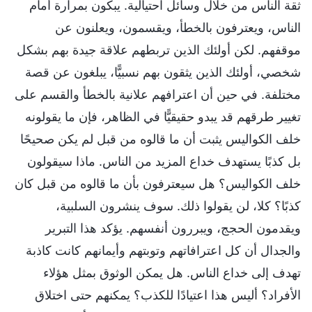
ثقة الناس من خلال وسائل احتيالية. يبكون بمرارة أمام
الناس، ويعترفون بالخطأ، ويقسمون، ويعلنون عن
موقفهم. لكن أولئك الذين تربطهم علاقة جيدة بهم بشكل
شخصي، أولئك الذين يثقون بهم نسبيًّا، يبلغون عن قصة
مختلفة. في حين أن اعترافهم علانية بالخطأ والقسم على
تغيير طرقهم قد يبدو حقيقيًّا في الظاهر، فإن ما يقولونه
خلف الكواليس يثبت أن ما قالوه من قبل لم يكن صحيحًا
بل كذبًا يستهدف خداع المزيد من الناس. ماذا سيقولون
خلف الكواليس؟ هل سيعترفون بأن ما قالوه من قبل كان
كذبًا؟ كلا، لن يقولوا ذلك. سوف ينشرون السلبية،
ويقدمون الحجج، ويبررون أنفسهم. يؤكد هذا التبرير
والجدال أن كل اعترافاتهم وتوبتهم وأيمانهم كانت كاذبة
تهدف إلى خداع الناس. هل يمكن الوثوق بمثل هؤلاء
الأفراد؟ أليس هذا اعتيادًا للكذب؟ يمكنهم حتى اختلاق