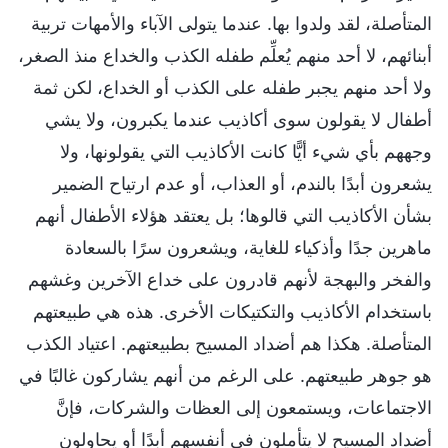
المتأصلة، لقد ولدوا بها. عندما يتولى الآباء والأمهات تربية
أبنائهم، لا أحد منهم يُعلِّم طفله الكذب والخداع منذ الصغر،
ولا أحد منهم يجبر طفله على الكذب أو الخداع، لكن ثمة
أطفال لا يقولون سوى أكاذيب عندما يكبرون، ولا يشي
وجههم بأي شيء أيًّا كانت الأكاذيب التي يقولونها، ولا
يشعرون أبدًا بالندم، أو العذاب، أو عدم ارتياح الضمير
بشأن الأكاذيب التي قالوها؛ بل يعتقد هؤلاء الأطفال أنهم
ماهرين جدًا وأذكياء للغاية، ويشعرون سرًا بالسعادة
والفخر والبهجة لأنهم قادرون على خداع الآخرين وغشهم
باستخدام الأكاذيب والتكتيكات الأخرى. هذه هي طبيعتهم
المتأصلة. هكذا هم أضداد المسيح بطبيعتهم. اعتياد الكذب
هو جوهر طبيعتهم. على الرغم من أنهم يشاركون غالبًا في
الاجتماعات، ويستمعون إلى العظات والشركات، فإنَّ
أضداد المسيح لا يتأملون في أنفسهم أبدًا أو يحاولون