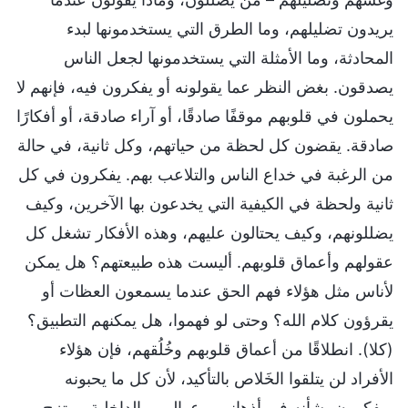
يريدون تضليلهم، وما الطرق التي يستخدمونها لبدء
المحادثة، وما الأمثلة التي يستخدمونها لجعل الناس
يصدقون. بغض النظر عما يقولونه أو يفكرون فيه، فإنهم لا
يحملون في قلوبهم موقفًا صادقًا، أو آراء صادقة، أو أفكارًا
صادقة. يقضون كل لحظة من حياتهم، وكل ثانية، في حالة
من الرغبة في خداع الناس والتلاعب بهم. يفكرون في كل
ثانية ولحظة في الكيفية التي يخدعون بها الآخرين، وكيف
يضللونهم، وكيف يحتالون عليهم، وهذه الأفكار تشغل كل
عقولهم وأعماق قلوبهم. أليست هذه طبيعتهم؟ هل يمكن
لأناس مثل هؤلاء فهم الحق عندما يسمعون العظات أو
يقرؤون كلام الله؟ وحتى لو فهموا، هل يمكنهم التطبيق؟
(كلا). انطلاقًا من أعماق قلوبهم وخُلُقهم، فإن هؤلاء
الأفراد لن يتلقوا الخَلاص بالتأكيد، لأن كل ما يحبونه
ويفكرون بشأنه في أذهانهم وعوالمهم الداخلية ممتزج