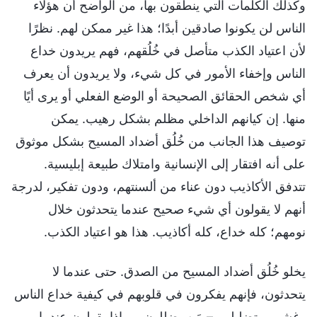
وكذلك الكلمات التي ينطقون بها، من الواضح أن هؤلاء
الناس لن يكونوا صادقين أبدًا؛ هذا غير ممكن لهم. نظرًا
لأن اعتياد الكذب متأصل في خُلُقهم، فهم يريدون خداع
الناس وإخفاء الأمور في كل شيء، ولا يريدون أن يعرف
أي شخص الحقائق الصحيحة أو الوضع الفعلي أو يرى أيًا
منها. إن كيانهم الداخلي مظلم بشكل رهيب. يمكن
توصيف هذا الجانب من خُلُق أضداد المسيح بشكل موثوق
على أنه افتقار إلى الإنسانية وامتلاك طبيعة إبليسية.
تتدفق الأكاذيب دون عناء من ألسنتهم، ودون تفكير، لدرجة
أنهم لا يقولون أي شيء صحيح عندما يتحدثون خلال
نومهم؛ كله خداع، كله أكاذيب. هذا هو اعتياد الكذب.
يخلو خُلُق أضداد المسيح من الصدق. حتى عندما لا
يتحدثون، فإنهم يفكرون في قلوبهم في كيفية خداع الناس
وغشهم وتضليلهم – مَن يضللون، وماذا يقولون عندما