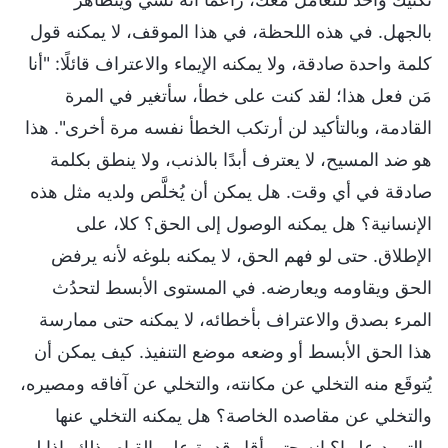
بالجهل. في هذه اللحظة، في هذا الموقف، لا يمكنه قول
كلمة واحدة صادقة، ولا يمكنه الإيماء والاعتراف قائلًا: "أنا
مَن فعل هذا؛ لقد كنت على خطأ، سأتغير في المرة
القادمة، وبالتأكيد لن أرتكب الخطأ نفسه مرة أخرى". هذا
هو ضد المسيح، لا يعترف أبدًا بالذنب، ولا ينطق بكلمة
صادقة في أي وقت. هل يمكن أن يُخلَّص ولديه مثل هذه
الإنسانية؟ هل يمكنه الوصول إلى الحق؟ كلا، على
الإطلاق. حتى لو فهم الحق، لا يمكنه بلوغه لأنه يرفض
الحق ويقاومه ويعارضه. في المستوى الأبسط لتحدُث
المرء بصدق والاعتراف بأخطائه، لا يمكنه حتى ممارسة
هذا الحق الأبسط أو وضعه موضع التنفيذ. كيف يمكن أن
يُتوقَع منه التخلي عن مكانته، والتخلي عن آفاقه ومصيره،
والتخلي عن مقاصده الخاصة؟ هل يمكنه التخلي عنها
والتمرد عليها؟ إنه حتى أقل قدرة على القيام بذلك. إذا لم