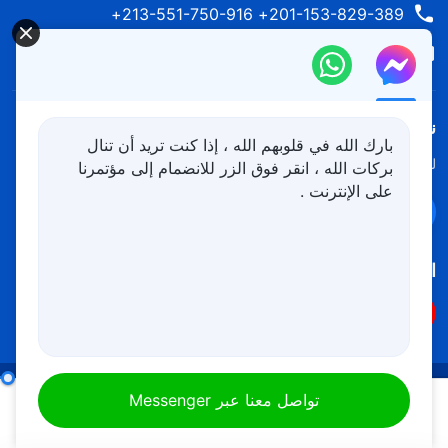
201-153-829-389+ 213-551-750-916+
contact.ar@kingdomsalvation.org
نزل ملكوت الله.
بارك الله في قلوبهم الله ، إذا كنت تريد أن تنال
لقد نزلت المملكة بالفعل إلى الأرض! هل تريد دخوله؟
اعرف المزيد
بركات الله ، انقر فوق الزر للانضمام إلى مؤتمرنا
على الإنترنت .
تواصل معنا عبر Messenger
اتبعنا
شروط الاستخدام
الخصوصية
شكر وتقدير
الملحق الرابع:
تلخيص خُلُق أضداد المسيح وجوهر شخصيَّتهم (الجزء الأول)
تواصل معنا عبر Messenger
سياسة ملفات تعريف الارتباط
00:10
45:38
Copyright © 2026
كنيسة الله القدير
جميع الحقوق محفوظة