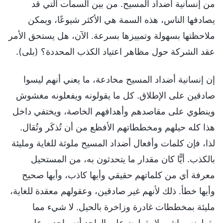
من إنسانية أضداد المسيح. من بين السمات التي قد
يصادفها الناس، هذه السمة هي الأكثر شيوعًا، ويمكن
ملاحظتها بسهولة وتمييزها بسرعة. الآن، هل يستحق الأمر
عقد الشركة حول مظاهر اعتياد الكذب المحددة؟ (بلى).
إن إنسانية أضداد المسيح مخادعة، ما يعني أنهم ليسوا
صادقين على الإطلاق. كل ما يقولونه ويفعلونه مغشوش
وينطوي على مقاصدهم وأهدافهم الخاصة، ويختفي داخل
هذا كله حيلهم ومخططاتهم الأفظع من أن تُذكَر وتُقال.
لذا، فإن كلمات وأفعال أضداد المسيح ملوثة للغاية ومليئة
بالكذب. أيًّا كان مقدار ما يتحدثون به، من المستحيل
معرفة أي من كلماتهم حقيقي وأيها كاذب، وأيها صحيح
وأيها خطأ. ذلك لأنهم غير صادقين، وعقولهم معقدة للغاية،
مليئة بمخططات غادرة وزاخرة بالحيل. لا شيء مما
يقولونه مباشر. لا يقولون على الواحد أنه واحد، وعلى