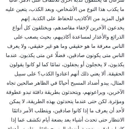
ما يكذب هذا النوع من الأشخاص، وبعد الكذب، يتعين عليه
قول المزيد من الأكاذيب للحفاظ على الكذبة. إنهم
يخدعون الآخرين لإخفاء مقاصدهم، ويختلقون كل أنواع
الذرائع والأعذار لمساعدة أكاذيبهم، بحيث يصعب على
الناس معرفة ما هو حقيقي وما هو غير حقيقي، ولا يعرف
الناس متى يكونون صادقين، فضلًا عن متى يكذبون. عندما
يكذبون، لا يخجلون أو يجفلون، تمامًا كما لو كانوا يقولون
الحقيقة. ألا يعني ذلك أنهم اعتادوا الكذب؟ على سبيل
المثال، يبدو أضداد المسيح أحيانًا في الظاهر صالحين تجاه
الآخرين، ويراعونهم، ويتحدثون بطريقة دافئة تبدو عطوفة
ومؤثرة. لكن حتى عندما يتحدثون بهذه الطريقة، لا يمكن
لأحد أن يعرف ما إذا كانوا صادقين، ويتطلب الأمر دائمًا
الانتظار حتى تحدث أشياء بعد بضعة أيام تكشف عما إذا
كانوا صادقين. يتحدث أضداد المسيح دائمًا بمقاصد وأهداف