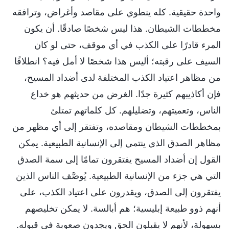
واحدة حقيقية. كله ينطوي على مقاصد وأغراض، وترافقه
مخططات الشيطان. هذا ليس شخصًا صادقًا. أن يكون
المرء قادرًا على الكذب في أي موقف، حتى لو كان
السيف على رقبته؛ أليس هذا شخصًا لا أمل فيه؟ انطلاقًا
من مظاهر اعتياد الكذب المختلفة لدى أضداد المسيح،
فإن أكاذيبهم كثيرة جدًا. الغرض من حديثهم هو خداع
الناس، وتعميتهم، وتضليلهم. كل كلماتهم تمتلئ
بمخططات الشيطان ومقاصده، وتفتقر إلى أي مظهر من
مظاهر الصدق الذي ينتمي إلى الإنسانية الطبيعية. يمكن
القول إن أضداد المسيح يفتقرون تمامًا إلى سمة الصدق
التي هي جزء من الإنسانية الطبيعية. يُوصَّف الناس الذين
يفتقرون إلى الصدق، ويقدرون على اعتياد الكذب، على
أنهم ذوو طبيعة إبليسية؛ هم أبالسة. لا يمكن تخليصهم
بسهولة، لأنهم لا يقبلون الحق ويجدون صعوبة في قبوله.