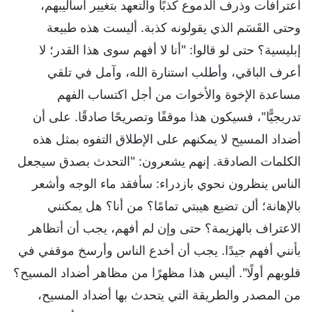
اعترافات وذرف الدموع كذبًا والتعهد بتغيير أساليبهم،
وحتى القَسَم الذي يقولونه كذبة. أليست هذه طبيعة
إبليسية؟ حتى لو قالوا: "أنا لا أفهم سوى هذا القدر؛ لا
أعرف الباقي، وأطلب استنارة الله، وآمل في تلقي
مساعدة الإخوة والأخوات من أجل اكتساب الفهم
تدريجيًّا"، فسيكون هذا موقفًا وتصريحًا صادقًا. على أن
أضداد المسيح لا يمكنهم على الإطلاق التفوه بمثل هذه
الكلمات الصادقة. إنهم يشعرون: "التحدث بصدق سيجعل
الناس ينظرون نحوي بازدراء: سأفقد ماء الوجه وأشعر
بالإهانة؛ ألن تضيع هيبتي تمامًا؟ من أنا؟ هل يمكنني
الاعتراف بالهزيمة؟ حتى وإن لم أفهم، يجب أن أتظاهر
بأنني أفهم جيدًا. يجب أن أخدع الناس وأرسخ موقفي في
قلوبهم أولًا". أليس هذا مظهرًا من مظاهر أضداد المسيح؟
من المصدر والطريقة التي يتحدث بها أضداد المسيح،