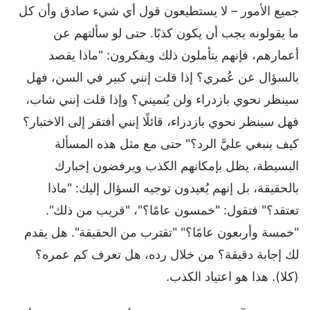
جميع الأمور – لا يستطيعون قول أي شيء صادق وأن كل
ما يقولونه يجب أن يكون كذبًا. حتى لو سألتهم عن
أعمارهم، فإنهم يتأملون ذلك ويفكرون: "ماذا يقصد
بالسؤال عن عُمري؟ إذا قلت إنني كبير في السن، فهل
سينظر نحوي بازدراء ولن يُنميني؟ وإذا قلت إنني شاب،
فهل سينظر نحوي بازدراء، قائلًا إنني أفتقر إلى الاختبار؟
كيف ينبغي عليَّ الرد؟" حتى مع مثل هذه المسألة
البسيطة، يظل بإمكانهم الكذب ويرفضون إخبارك
بالحقيقة، بل إنهم يُعيدون توجيه السؤال إليك: "ماذا
تعتقد؟" فتقول: "خمسون عامًا؟"، "قريب من ذلك".
"خمسة وأربعون عامًا؟" "تقترب من الحقيقة". هل يقدم
لك إجابة دقيقة؟ من خلال رده، هل تعرف كم عمره؟
(كلا). هذا هو اعتياد الكذب.