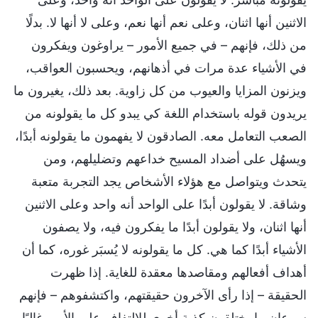
الاثنين أنها اثنان، وعلى نعم أنها نعم، وعلى لا أنها لا. بدلًا
من ذلك، فإنهم – في جميع الأمور – يراوغون ويفكرون
في الأشياء عدة مرات في أذهانهم، ويحسبون العواقب،
ويزنون المزايا والعيوب من كل زاوية. بعد ذلك، يغيرون ما
يريدون قوله باستخدام اللغة كي يبدو كل ما يقولونه من
الصعب التعامل معه. الصادقون لا يفهمون ما يقولونه أبدًا،
ويسهُل على أضداد المسيح خداعهم وتضليلهم، ومن
يتحدث ويتواصل مع هؤلاء الأشخاص يجد التجربة متعبة
وشاقة. لا يقولون أبدًا على الواحد أنه واحد وعلى الاثنين
أنها اثنان، ولا يقولون أبدًا ما يفكرون فيه، ولا يصفون
الأشياء أبدًا كما هي. كل ما يقولونه لا يُسبَر غوره، كما أن
أهداف أفعالهم ومقاصدها معقدة للغاية. إذا ظهرت
الحقيقة – إذا رأى الآخرون حقيقتهم، واكتشفوهم – فإنهم
سرعان ما يختلقون كذبة أخرى للالتفاف على الأمر. غالبًا