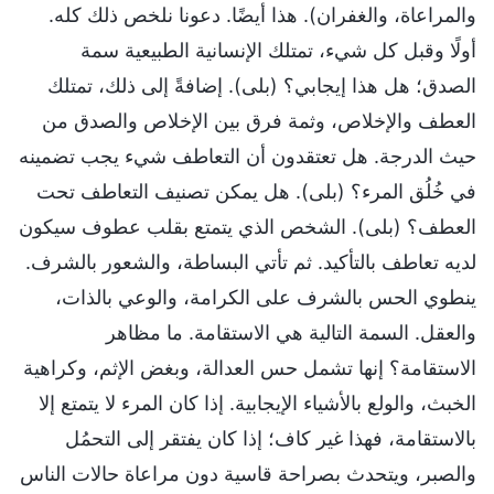
والمراعاة، والغفران). هذا أيضًا. دعونا نلخص ذلك كله.
أولًا وقبل كل شيء، تمتلك الإنسانية الطبيعية سمة
الصدق؛ هل هذا إيجابي؟ (بلى). إضافةً إلى ذلك، تمتلك
العطف والإخلاص، وثمة فرق بين الإخلاص والصدق من
حيث الدرجة. هل تعتقدون أن التعاطف شيء يجب تضمينه
في خُلُق المرء؟ (بلى). هل يمكن تصنيف التعاطف تحت
العطف؟ (بلى). الشخص الذي يتمتع بقلب عطوف سيكون
لديه تعاطف بالتأكيد. ثم تأتي البساطة، والشعور بالشرف.
ينطوي الحس بالشرف على الكرامة، والوعي بالذات،
والعقل. السمة التالية هي الاستقامة. ما مظاهر
الاستقامة؟ إنها تشمل حس العدالة، وبغض الإثم، وكراهية
الخبث، والولع بالأشياء الإيجابية. إذا كان المرء لا يتمتع إلا
بالاستقامة، فهذا غير كاف؛ إذا كان يفتقر إلى التحمُل
والصبر، ويتحدث بصراحة قاسية دون مراعاة حالات الناس