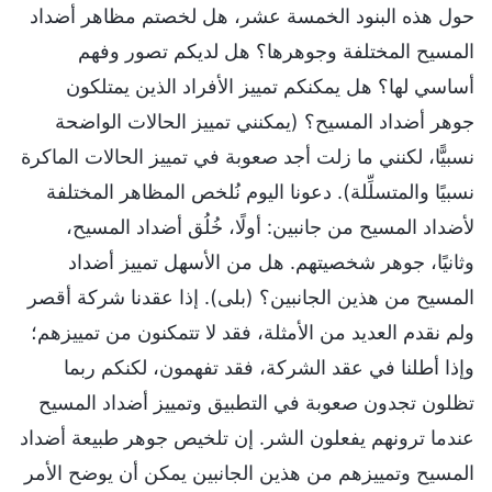
حول هذه البنود الخمسة عشر، هل لخصتم مظاهر أضداد
المسيح المختلفة وجوهرها؟ هل لديكم تصور وفهم
أساسي لها؟ هل يمكنكم تمييز الأفراد الذين يمتلكون
جوهر أضداد المسيح؟ (يمكنني تمييز الحالات الواضحة
نسبيًّا، لكنني ما زلت أجد صعوبة في تمييز الحالات الماكرة
نسبيًا والمتسلِّلة). دعونا اليوم نُلخص المظاهر المختلفة
لأضداد المسيح من جانبين: أولًا، خُلُق أضداد المسيح،
وثانيًا، جوهر شخصيتهم. هل من الأسهل تمييز أضداد
المسيح من هذين الجانبين؟ (بلى). إذا عقدنا شركة أقصر
ولم نقدم العديد من الأمثلة، فقد لا تتمكنون من تمييزهم؛
وإذا أطلنا في عقد الشركة، فقد تفهمون، لكنكم ربما
تظلون تجدون صعوبة في التطبيق وتمييز أضداد المسيح
عندما ترونهم يفعلون الشر. إن تلخيص جوهر طبيعة أضداد
المسيح وتمييزهم من هذين الجانبين يمكن أن يوضح الأمر