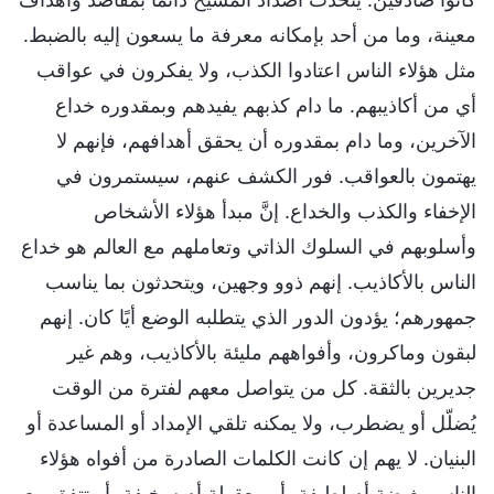
معينة، وما من أحد بإمكانه معرفة ما يسعون إليه بالضبط.
مثل هؤلاء الناس اعتادوا الكذب، ولا يفكرون في عواقب
أي من أكاذيبهم. ما دام كذبهم يفيدهم وبمقدوره خداع
الآخرين، وما دام بمقدوره أن يحقق أهدافهم، فإنهم لا
يهتمون بالعواقب. فور الكشف عنهم، سيستمرون في
الإخفاء والكذب والخداع. إنَّ مبدأ هؤلاء الأشخاص
وأسلوبهم في السلوك الذاتي وتعاملهم مع العالم هو خداع
الناس بالأكاذيب. إنهم ذوو وجهين، ويتحدثون بما يناسب
جمهورهم؛ يؤدون الدور الذي يتطلبه الوضع أيًا كان. إنهم
لبقون وماكرون، وأفواههم مليئة بالأكاذيب، وهم غير
جديرين بالثقة. كل من يتواصل معهم لفترة من الوقت
يُضلّل أو يضطرب، ولا يمكنه تلقي الإمداد أو المساعدة أو
البنيان. لا يهم إن كانت الكلمات الصادرة من أفواه هؤلاء
الناس بغيضة أم لطيفة، أو معقولة أم سخيفة، أو تتفق مع