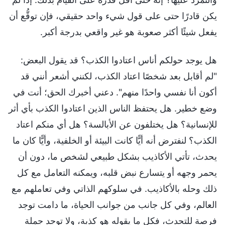
يكن قادرًا حتى على قول شيء واحد حقيقي، فإن توقُّع أن
يفعل شيئًا أكثر صعوبة هو غير واقعي بدرجة أكبر.
هل يوجد حولكم أناس اعتادوا الكذب؟ قد يقول البعض:
"لم أقابل بعد شخصًا اعتاد الكذب، لكنني أشعر أنني قد
أكون أنا نفسي واحدًا منهم". دعني أخبرك الحق؛ أنت في
وضع خطير. هل يحتفظ الناس الذين اعتادوا الكذب بأي أثر
للإنسانية؟ هل يختلفون عن الأبالسة؟ هل أي منكم اعتاد
الكذب؟ لنفترض أنه أيًّا كانت البيئة أو الخلفية، وأيًّا كان ما
يحدث، تأتي الأكاذيب بشكل طبيعي لشخص ما، دون أن
يحمر وجهه أو يتسارع نبض قلبه، ويمكنه التعامل مع كل
ذلك وحله بالأكاذيب. في سلوكهم الذاتي وفي تعاملهم مع
العالم، وفي كل جانب من جوانب الحياة، ما دامت توجد
فرصة للتحدث، فكل ما يقوله هو كذبة، ولا توجد جملة