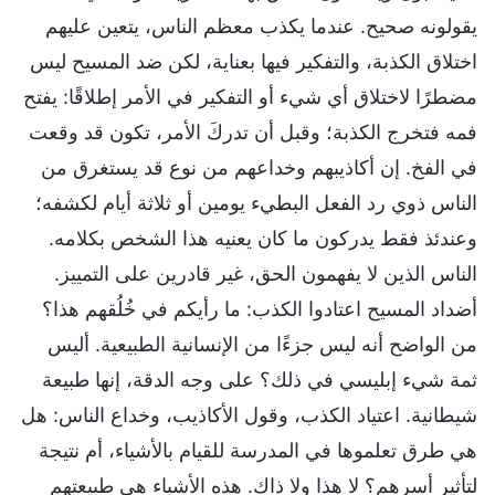
يقولونه صحيح. عندما يكذب معظم الناس، يتعين عليهم
اختلاق الكذبة، والتفكير فيها بعناية، لكن ضد المسيح ليس
مضطرًا لاختلاق أي شيء أو التفكير في الأمر إطلاقًا: يفتح
فمه فتخرج الكذبة؛ وقبل أن تدركَ الأمر، تكون قد وقعت
في الفخ. إن أكاذيبهم وخداعهم من نوع قد يستغرق من
الناس ذوي رد الفعل البطيء يومين أو ثلاثة أيام لكشفه؛
وعندئذ فقط يدركون ما كان يعنيه هذا الشخص بكلامه.
الناس الذين لا يفهمون الحق، غير قادرين على التمييز.
أضداد المسيح اعتادوا الكذب: ما رأيكم في خُلُقهم هذا؟
من الواضح أنه ليس جزءًا من الإنسانية الطبيعية. أليس
ثمة شيء إبليسي في ذلك؟ على وجه الدقة، إنها طبيعة
شيطانية. اعتياد الكذب، وقول الأكاذيب، وخداع الناس: هل
هي طرق تعلموها في المدرسة للقيام بالأشياء، أم نتيجة
لتأثير أسرهم؟ لا هذا ولا ذاك. هذه الأشياء هي طبيعتهم