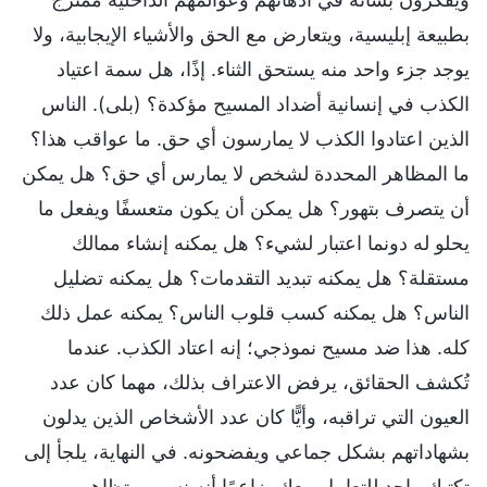
بطبيعة إبليسية، ويتعارض مع الحق والأشياء الإيجابية، ولا
يوجد جزء واحد منه يستحق الثناء. إذًا، هل سمة اعتياد
الكذب في إنسانية أضداد المسيح مؤكدة؟ (بلى). الناس
الذين اعتادوا الكذب لا يمارسون أي حق. ما عواقب هذا؟
ما المظاهر المحددة لشخص لا يمارس أي حق؟ هل يمكن
أن يتصرف بتهور؟ هل يمكن أن يكون متعسفًا ويفعل ما
يحلو له دونما اعتبار لشيء؟ هل يمكنه إنشاء ممالك
مستقلة؟ هل يمكنه تبديد التقدمات؟ هل يمكنه تضليل
الناس؟ هل يمكنه كسب قلوب الناس؟ يمكنه عمل ذلك
كله. هذا ضد مسيح نموذجي؛ إنه اعتاد الكذب. عندما
تُكشف الحقائق، يرفض الاعتراف بذلك، مهما كان عدد
العيون التي تراقبه، وأيًّا كان عدد الأشخاص الذين يدلون
بشهاداتهم بشكل جماعي ويفضحونه. في النهاية، يلجأ إلى
تكتيك واحد للتعامل معك، زاعمًا أنه نسي ويتظاهر