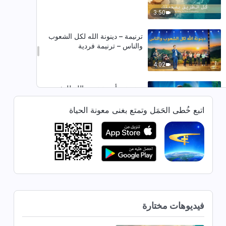
3:50
ترنيمة – دينونة الله لكل الشعوب
والناس – ترنيمة فردية
4:02
ترنيمة – أهمية تدبير الله للبشر –
ترنيمة فردية
اتبع خُطى الحَمَل وتمتع بغنى معونة الحياة
3:23
ترنيمة – لا أحد يدري بوصول الله –
ترنيمة فردية
4:13
ترنيمة – الخالق وحده هو من يشفق
على هذه البشريَّة (فيديو موسيقي)
فيديوهات مختارة
4:10