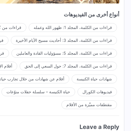
إنْ ابتغت البشرية حُسنَ المآل أو أرادته دولة ما،
أنواع أخرى من الفيديوهات
فعلى الإنسان أن يسجد مُتعبِّدًا لله
قراءات من الكلمة، المجلد 1: ظهور الله وعمله
قراءات من كل
ويتوب معترفًا أمامه،
قراءات من الكلمة، المجلد 3: أحاديث مسيح الأيام الأخيرة
قراء
وإلا سينتهي حتمًا مصيره وغايته نهاية كارثية.
قراءات من الكلمة، المجلد 5: مسؤوليات القادة والعاملين
قراءا
من "اتبعوا الحمل ورنموا ترنيمات جديدة"
قراءات من الكلمة، المجلد 7: حول السعي إلى الحق
أفلام ال
شهادات حياة الكنيسة
أفلام عن شهادات من خلال تجارب حياتي
فيديوهات الكورال
حياة الكنيسة – سلسلة حفلات منوّعات
مقتطفات مميَّزة من الأفلام
Leave a Reply