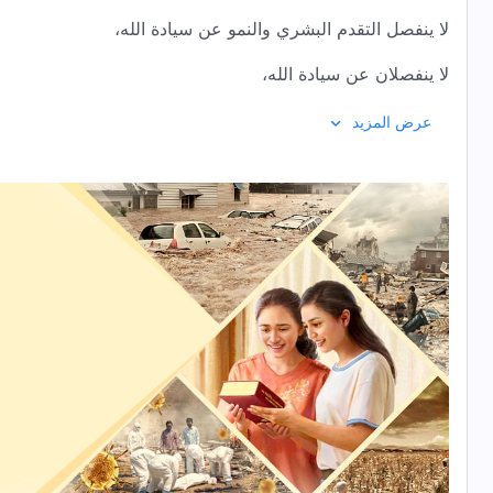
لا ينفصل التقدم البشري والنمو عن سيادة الله،
لا ينفصلان عن سيادة الله،
ولا يمكن انتزاع تاريخ البشرية ومستقبلها بعيدًا عن مقاصده.
عرض المزيد
ولا يمكن انتزاع تاريخ البشرية ومستقبلها بعيدًا عن مقاصده.
نهوض أو سقوط أية دولة أو أمة يتم طبقًا لمقاصد الله؛
طبقًا لمقاصد الله؛
فالله وحده يعرف مصيرَ الأمم والدول،
وهو وحده من يتحكم في مسار هذه البشرية.
وهو وحده من يتحكم في مسار هذه البشرية.
إنْ ابتغت البشرية حُسنَ المآل أو أرادته دولة ما،
فعلى الإنسان أن يسجد مُتعبِّدًا لله.