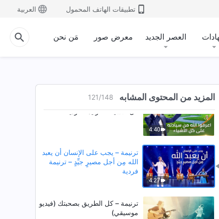
ترنيمة – كلام الله هو الحق، لا يتغيّر
تطبيقات الهاتف المحمول
العربية
إلى الأبد – ترنيمة فردية
5:36
ادات
العصر الجديد
معرض صور
مَن نحن
ترنيمة – أتمنّى أن أكون مع اللهِ كلَّ
يوم (فيديو موسيقي)
3:53
المزيد من المحتوى المشابه
121
/
148
ترنيمة – اعرفوا الله من سيادته على
كل الأشياء – ترنيمة فردية
4:40
ترنيمة – يجب على الإنسان أن يعبد
الله مِن أجل مصيرٍ جيِّدٍ – ترنيمة
فردية
4:27
ترنيمة – كل الطريق بصحبتك (فيديو
موسيقي)