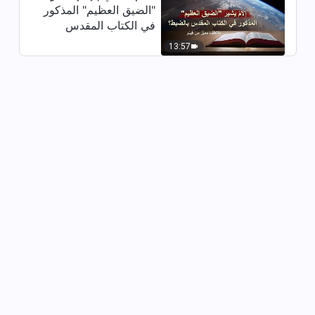
"الضيق العظيم" المذكور
في الكتاب المقدس
بالضبط؟ (مقتطف مميَّز
13:57
من فيلم)