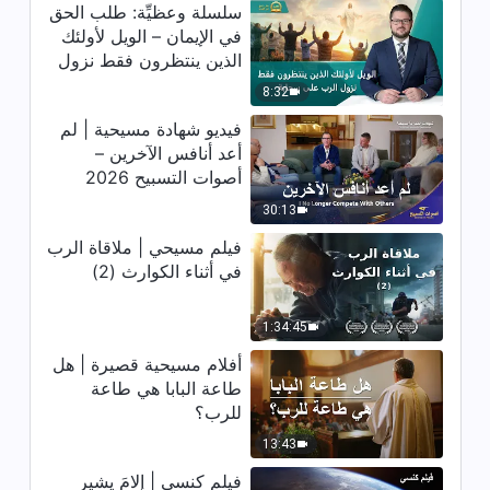
سلسلة وعظيِّة: طلب الحق
ترنيمة من كلام الله – لن تتغير
في الإيمان – الويل لأولئك
مشيئة الله للجنس البشري أبدًا –
كلمات ترنيمة
الذين ينتظرون فقط نزول
4:21
الرب على سحابة
8:32
فيديو شهادة مسيحية | لم
ترنيمة من كلام الله – حزن الفاسدين
من البشر – كلمات ترنيمة
أعد أنافس الآخرين –
أصوات التسبيح 2026
5:36
30:13
ترنيمة من كلام الله – بطرس عرف
فيلم مسيحي | ملاقاة الرب
الله أفضل معرفة – كلمات ترنيمة
في أثناء الكوارث (2)
3:49
1:34:45
ترنيمة من كلام الله – طريق معرفة
أفلام مسيحية قصيرة | هل
سلطان الله – كلمات ترنيمة
طاعة البابا هي طاعة
للرب؟
3:20
13:43
ترنيمة من كلام الله – يأمل الله أن
فيلم كنسي | إلامَ يشير