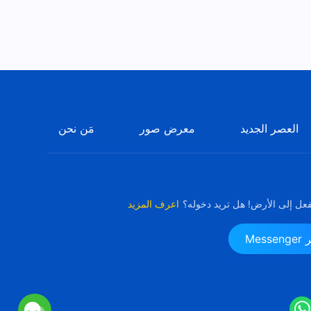
ترنيمة من كلام الله – طوبى لمن
يقبلون عمل الله الجديد – كلمات
ترنيمة
2:46
ترنيمة – البَشَرِيَّةُ الفَاسِدَةُ بِحَاجَةٍ
لِخَلَاصِ اللهِ المُتَجَسِّدِ
5:37
العصر الجديد
معرض صور
مَن نحن
فعل إلى الأرض! هل تريد دخوله؟
اعرف المزيد
Me