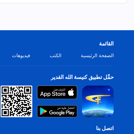
قادرين أنْ يسامحوا.
القرار
يجب على الشَّباب التَّصميم على التَّمييز والسَّعي للعدل والحقِّ،
القائمة
والسَّعي إلى كلِّ رائعٍ وجميل،
الصفحة الرئيسية
الكتب
فيديوهات
والحصول على حقيقة الأشياء الإيجابيَّة،
وتحمُّل المسؤولية في الحياة.
حمِّل تطبيق كنيسة الله القدير
لا تستهينوا أبدًا بكلِّ هذا.
من "اتبعوا الحمل ورنموا ترنيمات جديدة"
اتصل بنا