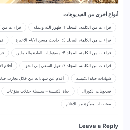
للحقِّ يجب أن يناضلوا،
أنواع أخرى من الفيديوهات
وبحياتهم لله يضحُّوا.
قراءات من الكلمة، المجلد 1: ظهور الله وعمله
قراءات من كل
الحقُّ يجب أنْ يمتلكوا،
قراءات من الكلمة، المجلد 3: أحاديث مسيح الأيام الأخيرة
قراء
زيفًا وشرًّا لا يضمروا.
قراءات من الكلمة، المجلد 5: مسؤوليات القادة والعاملين
قراءا
موقفًا صحيحًا يتَّخذوا،
قراءات من الكلمة، المجلد 7: حول السعي إلى الحق
أفلام ال
وعن الهدف لا ينحرفوا،
شهادات حياة الكنيسة
أفلام عن شهادات من خلال تجارب حياتي
على التَّضحية يقدموا،
فيديوهات الكورال
حياة الكنيسة – سلسلة حفلات منوّعات
في سبيل العدل والحقِّ يحاربوا.
القرار
مقتطفات مميَّزة من الأفلام
يجب على الشَّباب التَّصميم على التَّمييز والسَّعي للعدل والحقِّ،
Leave a Reply
والسَّعي إلى كلِّ رائعٍ وجميل،