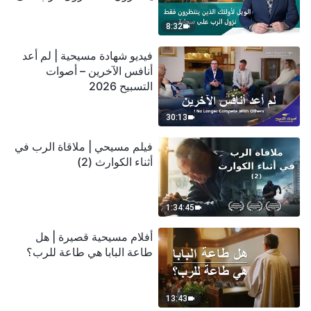
سحابة
8:32
فيديو شهادة مسيحية | لم أعد
أنافس الآخرين – أصوات
التسبيح 2026
30:13
فيلم مسيحي | ملاقاة الرب في
أثناء الكوارث (2)
1:34:45
أفلام مسيحية قصيرة | هل
طاعة البابا هي طاعة للرب؟
13:43