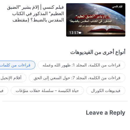
فيلم كنسي | إلامَ يشير "الضيق
العظيم" المذكور في الكتاب
المقدس بالضبط؟ (مقتطف
مميَّز من فيلم)
13:57
أنواع أخرى من الفيديوهات
قراءات من الكلمة، المجلد 1: ظهور الله وعمله
قراءات من كلمات ا
قراءات من الكلمة، المجلد 7: حول السعي إلى الحق
أفلام الإنجيل
فيديوهات الكورال
حياة الكنيسة – سلسلة حفلات منوّعات
في
Leave a Reply