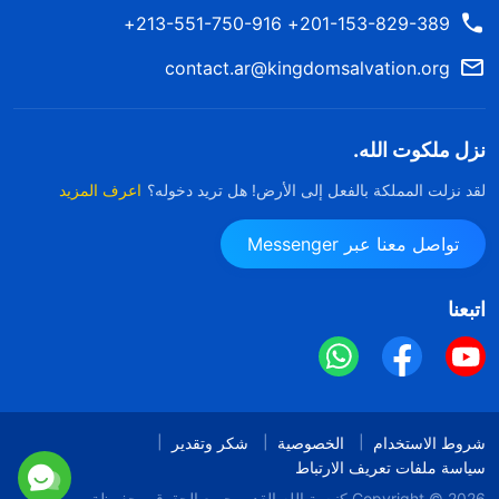
201-153-829-389+ 213-551-750-916+
contact.ar@kingdomsalvation.org
نزل ملكوت الله.
لقد نزلت المملكة بالفعل إلى الأرض! هل تريد دخوله؟
اعرف المزيد
تواصل معنا عبر Messenger
اتبعنا
شروط الاستخدام
الخصوصية
شكر وتقدير
سياسة ملفات تعريف الارتباط
Copyright © 2026
كنيسة الله القدير
جميع الحقوق محفوظة