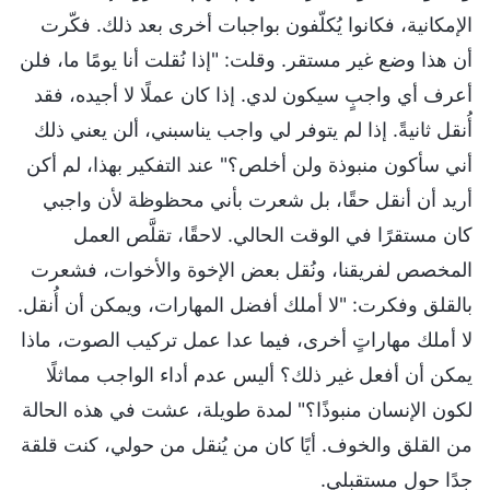
الإمكانية، فكانوا يُكلّفون بواجبات أخرى بعد ذلك. فكّرت
أن هذا وضع غير مستقر. وقلت: "إذا نُقلت أنا يومًا ما، فلن
أعرف أي واجبٍ سيكون لدي. إذا كان عملًا لا أجيده، فقد
أُنقل ثانيةً. إذا لم يتوفر لي واجب يناسبني، ألن يعني ذلك
أني سأكون منبوذة ولن أخلص؟" عند التفكير بهذا، لم أكن
أريد أن أنقل حقًا، بل شعرت بأني محظوظة لأن واجبي
كان مستقرًا في الوقت الحالي. لاحقًا، تقلَّص العمل
المخصص لفريقنا، ونُقل بعض الإخوة والأخوات، فشعرت
بالقلق وفكرت: "لا أملك أفضل المهارات، ويمكن أن أُنقل.
لا أملك مهاراتٍ أخرى، فيما عدا عمل تركيب الصوت، ماذا
يمكن أن أفعل غير ذلك؟ أليس عدم أداء الواجب مماثلًا
لكون الإنسان منبوذًا؟" لمدة طويلة، عشت في هذه الحالة
من القلق والخوف. أيًا كان من يُنقل من حولي، كنت قلقة
جدًا حول مستقبلي.