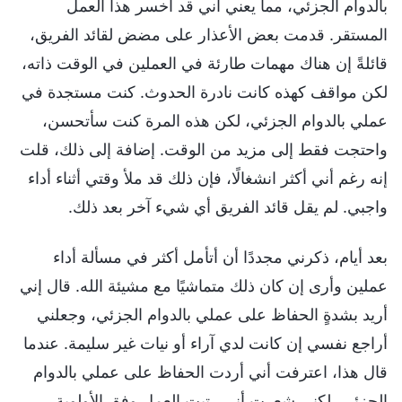
بالدوام الجزئي، مما يعني أني قد أخسر هذا العمل
المستقر. قدمت بعض الأعذار على مضض لقائد الفريق،
قائلةً إن هناك مهمات طارئة في العملين في الوقت ذاته،
لكن مواقف كهذه كانت نادرة الحدوث. كنت مستجدة في
عملي بالدوام الجزئي، لكن هذه المرة كنت سأتحسن،
واحتجت فقط إلى مزيد من الوقت. إضافة إلى ذلك، قلت
إنه رغم أني أكثر انشغالًا، فإن ذلك قد ملأ وقتي أثناء أداء
واجبي. لم يقل قائد الفريق أي شيء آخر بعد ذلك.
بعد أيام، ذكرني مجددًا أن أتأمل أكثر في مسألة أداء
عملين وأرى إن كان ذلك متماشيًا مع مشيئة الله. قال إني
أريد بشدةٍ الحفاظ على عملي بالدوام الجزئي، وجعلني
أراجع نفسي إن كانت لدي آراء أو نيات غير سليمة. عندما
قال هذا، اعترفت أني أردت الحفاظ على عملي بالدوام
الجزئي، لكني شعرت أني رتبت العمل وفق الأولوية.