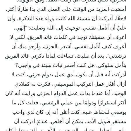
أمضيت المزيد من الوقت على العمل الذي بدا طارئًا أكثر.
لاحقًا، أدركت أن مشيئة الله كانت وراء هذه التذكرة، وأن
عليَّ أن أتأمل نفسي. توجهت إلى الله وصليت: "إلهي،
أعرف أن مشيئتك توجد في كلمات قائد الفريق، لكني لا
أعرف كيف أتأمل نفسي. أشعر بالحزن، وأرجو منك أن
ترشدني". بعد أن صليت، تساءلت لماذا ذكرني قائد الفريق
بتأمل سلوكي. هل كنت أضمر نيات سيئة في واجبي؟
أدركت أنه قبل أن يكون لدي عمل بدوام جزئي، كنت لا
أزال أقدّر عمل التركيب الموسيقي. فكرت به كملاذي
الوحيد. أما عندما بدأت عمل الدوام الجزئي ورأيت أنه كان
أكثر استقرارًا ودوامًا من عملي الرئيسي، فعلت كل ما
بوسعي للحفاظ عليه. كنت أظن أنه إن كان لدي واجب
مستقر طويل الأمد، يمكن أن أخلص. عندئذٍ أدركت أن
واجبي اختلط مع نياتي الشخصية. الآخرون الذين نقلوا كان