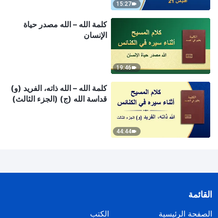
15:27
كلمة الله – الله مصدر حياة
الإنسان
19:46
كلمة الله – الله ذاته، الفريد (و)
قداسة الله (ج) (الجزء الثالث)
44:44
القائمة
الصفحة الرئيسية
الكتب