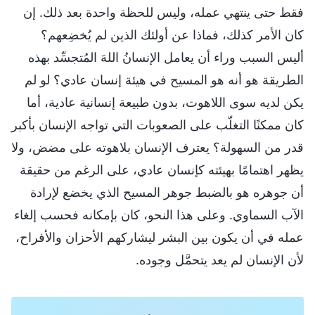
فقط حتى ينتهي عمله، وليس للحظة واحدة بعد ذلك. إن
كان الأمر كذلك، فماذا عن أولئك الذين لم يُخضِعهم؟
أليس السبب وراء أن يعامل الإنسانُ اللهَ المُتجسِّد بهذه
الطريقة هو أنه هو المسيح في هيئة إنسان عادي؟ لو لم
يكن لديه سوى اللاهوت، بدون طبيعة إنسانية عادية، أما
كان ممكنًا التغلّب على الصعوبات التي تواجه الإنسان بأكبر
قدر من السهولة؟ يعترف الإنسان بلاهوته على مضض، ولا
يظهر اهتمامًا بهيئته كإنسان عادي، على الرغم من حقيقة
أن جوهره هو بالضبط جوهر المسيح الذي يخضع لإرادة
الآب السماوي. وعلى هذا النحو، كان بإمكانه فحسب إلغاء
عمله في أن يكون بين البشر ليشاركهم الأحزان والأفراح،
لأن الإنسان لم يعد يتحمَّل وجوده.