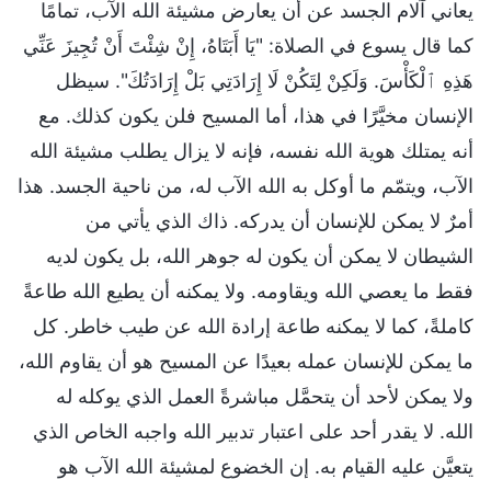
يعاني آلام الجسد عن أن يعارض مشيئة الله الآب، تمامًا
كما قال يسوع في الصلاة: "يَا أَبَتَاهُ، إِنْ شِئْتَ أَنْ تُجِيزَ عَنِّي
هَذِهِ ٱلْكَأْسَ. وَلَكِنْ لِتَكُنْ لَا إِرَادَتِي بَلْ إِرَادَتُكَ". سيظل
الإنسان مخيَّرًا في هذا، أما المسيح فلن يكون كذلك. مع
أنه يمتلك هوية الله نفسه، فإنه لا يزال يطلب مشيئة الله
الآب، ويتمّم ما أوكل به الله الآب له، من ناحية الجسد. هذا
أمرٌ لا يمكن للإنسان أن يدركه. ذاك الذي يأتي من
الشيطان لا يمكن أن يكون له جوهر الله، بل يكون لديه
فقط ما يعصي الله ويقاومه. ولا يمكنه أن يطيع الله طاعةً
كاملةً، كما لا يمكنه طاعة إرادة الله عن طيب خاطر. كل
ما يمكن للإنسان عمله بعيدًا عن المسيح هو أن يقاوم الله،
ولا يمكن لأحد أن يتحمَّل مباشرةً العمل الذي يوكله له
الله. لا يقدر أحد على اعتبار تدبير الله واجبه الخاص الذي
يتعيَّن عليه القيام به. إن الخضوع لمشيئة الله الآب هو