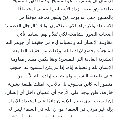
الإنسان أن يسلِّم بأنَّه هو المسيح. وكلَّما أظهر المسيح
طاعته وتواضعه، ازداد الأشخاص الحمقى استخفافًا
بالمسيح. حتى أنه يوجد مَنْ يتبنّون تجاهه موقفًا من
الاستبعاد والازدراء، لكنهم يقدّمون أولئك "الرجال العظماء"
أصحاب الصور الشامخة لكي تُقدَّم لهم العبادة. تأتي
مقاومة الإنسان لله وعصيانه إياه من حقيقة أن جوهر الله
المُتجسِّد يخضع لإرادة الله، وكذلك من حقيقة الطبيعة
البشرية العادية التي للمسيح؛ وهنا يكمن مصدر مقاومة
الإنسان لله وعصيانه إياه. إذا لم يكن المسيح قد احتجب
خلف طبيعته البشرية ولم يطلب إرادة الله الآب من
منظور أنه كائن مخلوق، بل بالأحرى امتلك طبيعة بشرية
خارقة، فلن يوجد على الأرجح أي عصيان داخل أي إنسان.
إن السبب الذي يجعل الإنسان دائمًا على استعداد للإيمان
بإله غير مرئي في السماء هو أن الله في السماء ليس له