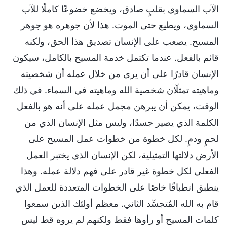
الآب السماوي بقلبٍ صادق، ويخضع خضوعًا كاملًا للآب
السماوي، ويطيع حتى الموت. هذا لأن جوهره هو جوهر
المسيح. يصعب على الإنسان تصديق هذا الحق، ولكنه
قائم بالفعل. عندما تكتمل خدمة المسيح بالكامل، سيكون
الإنسان قادرًا على أن يرى من خلال عمله أن شخصيته
وماهيته تمثلّان شخصية الله وماهيته في السماء. في ذلك
الوقت، يمكن أن يبرهن مجمل عمله على أنه هو بالفعل
الكلمة الذي يصير جسدًا، وليس مثل الإنسان الذي من
لحمٍ ودمٍ. لكل خطوة من خطوات عمل المسيح على
الأرض دلالتها التمثيلية، لكن الإنسان الذي يختبر العمل
الفعلي لكل خطوة غير قادر على فهم دلالة عمله. وهذا
ينطبق انطباقًا خاصًا على الخطوات المتعددة للعمل الذي
قام به الله المُتجسِّد الثاني. معظم أولئك الذين سمعوا
كلمات المسيح أو رأوها فقط ولكنهم لم يروه قط ليس