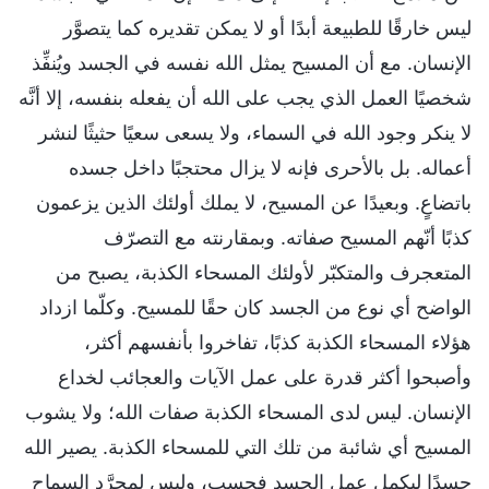
ليس خارقًا للطبيعة أبدًا أو لا يمكن تقديره كما يتصوَّر
الإنسان. مع أن المسيح يمثل الله نفسه في الجسد ويُنفِّذ
شخصيًا العمل الذي يجب على الله أن يفعله بنفسه، إلا أنَّه
لا ينكر وجود الله في السماء، ولا يسعى سعيًا حثيثًا لنشر
أعماله. بل بالأحرى فإنه لا يزال محتجبًا داخل جسده
باتضاعٍ. وبعيدًا عن المسيح، لا يملك أولئك الذين يزعمون
كذبًا أنّهم المسيح صفاته. وبمقارنته مع التصرّف
المتعجرف والمتكبّر لأولئك المسحاء الكذبة، يصبح من
الواضح أي نوع من الجسد كان حقًا للمسيح. وكلّما ازداد
هؤلاء المسحاء الكذبة كذبًا، تفاخروا بأنفسهم أكثر،
وأصبحوا أكثر قدرة على عمل الآيات والعجائب لخداع
الإنسان. ليس لدى المسحاء الكذبة صفات الله؛ ولا يشوب
المسيح أي شائبة من تلك التي للمسحاء الكذبة. يصير الله
جسدًا ليكمل عمل الجسد فحسب، وليس لمجرَّد السماح