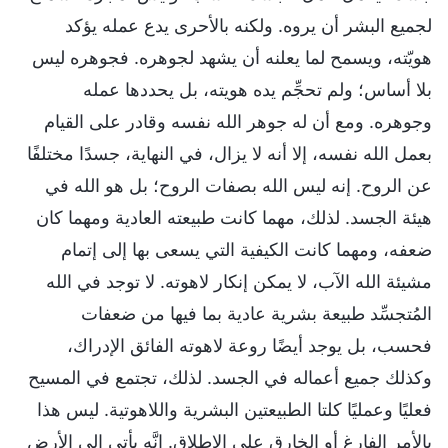
لجميع البشر أن يروه. ولكنه بالأحرى يدع عمله يؤكد
هويّته، ويسمح لما يعلنه أن يشهد لجوهره. فجوهره ليس
بلا أساس؛ ولم تحجِّم يده هويته، بل يحددها عمله
وجوهره. ومع أن له جوهر الله نفسه وقادر على القيام
بعمل الله نفسه، إلا أنه لا يزال، في النهاية، جسدًا مختلفًا
عن الروح. إنه ليس الله بصفات الروح؛ بل هو الله في
هيئة الجسد. لذلك، مهما كانت طبيعته العادية ومهما كان
ضعفه، ومهما كانت الكيفية التي يسعى بها إلى إتمام
مشيئة الله الآب، لا يمكن إنكار لاهوته. لا توجد في الله
المُتجسِّد طبيعة بشرية عادية بما فيها من ضعفات
فحسب، بل يوجد أيضًا روعة لاهوته الفائق الإدراك،
وكذلك جميع أعماله في الجسد. لذلك، تجتمع في المسيح
فعليًا وعمليًا كلتا الطبيعتين البشرية واللاهوتية. ليس هذا
بالأمر الفارغ أو الخارق على الإطلاق. إنَّه يأتي إلى الأرض