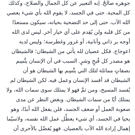
جوهره صالحٌ. إنه التعبير عن كل الجمال والصلاح، وكذلك
كل المحبة. حتى في الجسد، لا يقوم الله بأي شيء يعصي
الله الآب. حتى إلى حد التضحية بحياته، سيكون مستعدًا
من كل قلبه ولن يُقِدم على أي خيار آخر. ليس لدى الله
أوجه بر ذاتي وأنانية، أو غرور وغطرسة؛ وليس لديه
اعوجاج. فكل عصيان لله يأتي من الشيطان؛ فالشيطان
هو مصدر كل قُبحٍ وشرٍ. السبب في أن الإنسان يتَّسِم
بصفاتٍ مماثلة لتلك التي يتَّسِم بها الشيطان هو أن
الشيطان قد أفسد الإنسان وعمل فيه. لكن الشيطان لم
يُفسد المسيح، ومن ثمَّ فهو لا يمتلك سوى سمات الله، ولا
يمتلك أيًا من سمات الشيطان. وبغض النظر عن مدى
صعوبة العمل أو ضعف الجسد، فلن يفعل الله أبدًا، وهو
يحيا في الجسد، أي شيء يعطِّل عمل الله نفسه، ولاسيّما
إهمال إرادة الله الآب بالعصيان. فهو يُفضّل بالأحرى أن