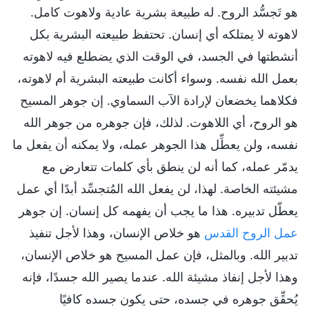
هو تَجسُّد الروح. له طبيعة بشرية عادية ولاهوت كامل.
لاهوته لا يمتلكه أي إنسان. تحتفظ طبيعته البشرية بكل
أنشطتها في الجسد، في الوقت الذي يضطلع فيه لاهوته
بعمل الله نفسه. وسواء أكانت طبيعته البشرية أم لاهوته،
فكلاهما يخضعان لإرادة الآب السماوي. إن جوهر المسيح
هو الروح، أي اللاهوت. لذلك، فإن جوهره من جوهر الله
نفسه، ولن يعطِّل هذا الجوهر عمله، ولا يمكنه أن يفعل ما
يدمّر عمله، كما أنه لن ينطق بأي كلمات تتعارض مع
مشيئته الخاصة. لهذا، لن يفعل الله المُتجسِّد أبدًا أي عمل
يعطّل تدبيره. هذا ما يجب أن يفهمه كل إنسان. إن جوهر
عمل الروح القدس
هو خلاص الإنسان، وهذا لأجل تنفيذ
تدبير الله. وبالمثل، فإن عمل المسيح هو خلاص الإنسان،
وهذا لأجل إنفاذ مشيئة الله. عندما يصير الله جسدًا، فإنه
يُحقِّق‏ جوهره في جسده، حتى يكون جسده كافيًا