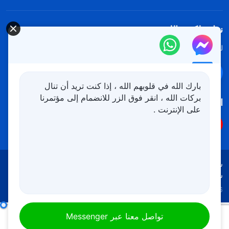
نزل ملكوت الله.
لقد نزلت المملكة بالفعل إلى الأرض! هل تريد دخوله؟
اعرف المزيد
تواصل معنا عبر Messenger
بارك الله في قلوبهم الله ، إذا كنت تريد أن تنال
بركات الله ، انقر فوق الزر للانضمام إلى مؤتمرنا
اتبعنا
على الإنترنت .
شروط الاستخدام
الخصوصية
شكر وتقدير
سياسة ملفات تعريف الارتباط
Copyright © 2026
كنيسة الله القدير
جميع الحقوق محفوظة
جوهر المسيح هو الطاعة لمشيئة الآب السماوي
تواصل معنا عبر Messenger
00:00
41:31