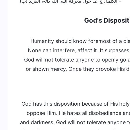
– الكلمة، ج. 2. حول معرفة الله. الله ذاته، الفريد (ب)
God's Disposit
Humanity should know foremost of a dispo
None can interfere, affect it. It surpasses
God will not tolerate anyone to openly go 
or shown mercy. Once they provoke His disp
God has this disposition because of His hol
oppose Him. He hates all disobedience and
and darkness. God will not tolerate anyone t