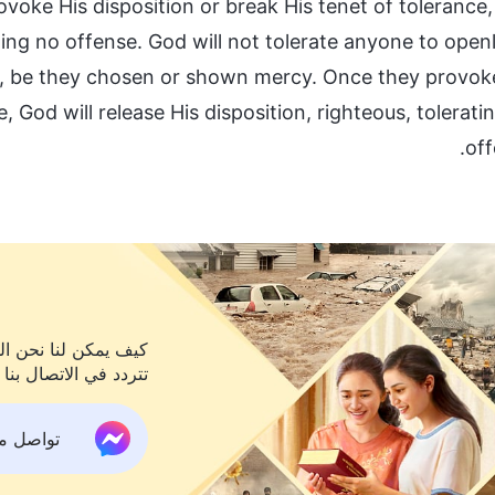
oke His disposition or break His tenet of tolerance
rating no offense. God will not tolerate anyone to open
t, be they chosen or shown mercy. Once they provok
, God will release His disposition, righteous, tolerati
off
كيف يمكن لنا نحن الم
تتردد في الاتصال بنا 
تواصل معنا ع