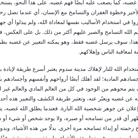
غضبه، كما يصعب عليه أيضًا فهم غضبه. على هذا النحو، يستخف
الأخير وخطوة الغفران والتسامح مع الإنسان، أي عندما تصل رحمة 
وا في استخدام الأساليب نفسها لمعاداة الله، ولم يبذلوا أي جه
م الله التسامح والصبر عليهم أكثر من ذلك. بل على العكس، ف
هذا، سوف يرسل غضبه فقط، وهو يمكنه التعبير عن غضبه بطرق
ة لمعاقبة الناس وإهلاكهم.
تخدام الله للنار لإهلاك مدينة سدوم يعتبر أسرع طريقة لإباد
سادهم المادية؛ لقد أهلك أيضًا أرواحهم وأنفسهم وأجسادهم بال
تم محوهم من الوجود في كل من العالم المادي والعالم غير 
لله عن غضبه ويعبّر عنه، وتعتبر طريقة الكشف والتعبير هذه أحد
 إعلان عن جوهر شخصية الله البارة. فعندما يطلق الله غضبه،
ُظهر أي قدر من تسامحه أو صبره، ولا يوجد شخص أو شيء أو سب
ح رحمته أو إبداء تسامحه مرة أخرى. بدلًا من هذه الأشياء، و
 ما يريد، وسوف يفعل هذه الأشياء بطريقة سريعة ونقية وفقًا ل