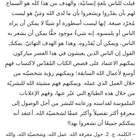
قيلت للناس بلغةٍ إنسانيّة، والهدف من هذا كلّه هو السماح
لهم بأن يقدّروا ويشعروا بأن ما لدى الله ومَنْ هو ليست
مُجرّد صيغة. إنها ليست أسطورة أو شيئًا لا يمكن أن يراه
الناس أو يلمسوه. إنه شيءٌ موجود حقًّا يمكن أن يشعر به
الناس، ويمكن أن يُقدّروه. وهذا هو الهدف النهائيّ. يمكنك
القول إن الناس الذين يعيشون في هذا العصر مباركون.
يمكنهم الاعتماد على قصص الكتاب المُقدّس لاكتساب فهمٍ
أوسع لأعمال الله السابقة؛ ويمكنهم رؤية شخصيّته من
خلال العمل الذي عمله. ويمكنهم فهم مشيئة الله للبشريّة
من خلال هذه الطبائع التي عبّر عنها، وفهم الإعلانات
الملموسة لقداسته ورعايته للبشر من أجل الوصول إلى
معرفةٍ أكثر تفصيلاً وأكثر عمقًا لشخصيّة الله. أعتقد أنه
يمكنكم جميعًا أن تشعروا بهذا!
– الكلمة، ج. 2. حول معرفة الله. عمل الله، وشخصيّة الله، والله