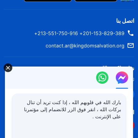
اتصل بنا
201-153-829-389+ 213-551-750-916+
contact.ar@kingdomsalvation.org
نزل ملكوت الله.
لقد نزلت المملكة بالفعل إلى الأرض! هل تريد دخوله؟
اعرف المزيد
تواصل معنا عبر Messenger
بارك الله في قلوبهم الله ، إذا كنت تريد أن تنال
بركات الله ، انقر فوق الزر للانضمام إلى مؤتمرنا
اتبعنا
على الإنترنت .