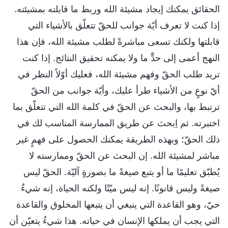
الحقائق يمكنك إيجاد مشيئة الله وربط ما قابلته بمشيئته.
إذا كنت لا تعرف أيّة جوانب للحقّ تتعلّق بالأشياء التي
قابلتها ولكنك تسعى مباشرةً لطلب مشيئة الله، فإن هذا
النهج أعمى إلى حدٍّ ما ولا يمكنه تحقيق النتائج. إذا كنت
تريد طلب الحقّ وفهم مشيئة الله، فعليك أوّلاً النظر في
أيّ نوعٍ من الأشياء طرأ عليك، وأيّة جوانب من الحقّ
ترتبط بها، والبحث عن الحقّ في كلمة الله التي تتعلّق بما
اختبرته. ثم اِبحث عن طريق الممارسة المناسب لك في
ذلك الحقّ؛ وبهذه الطريقة يمكنك الحصول على فهمٍ غير
مباشر لمشيئة الله. إن البحث عن الحقّ وممارسته لا
يُطبّق تعليمًا ما أو يتبع صيغةً ما بصورةٍ آليّة. الحقّ ليس
صيغةً وليس قانونًا. إنه ليس ميّتًا ولكنه الحياة، إنه شيءٌ
حيّ، وهو القاعدة التي ينبغي أن يتبعها المخلوق والقاعدة
التي يجب أن يملكها الإنسان في حياته. هذا شيءٌ يتعيّن أن