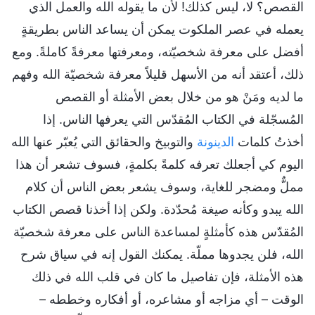
القصص؟ لا، ليس كذلك! لأن ما يقوله الله والعمل الذي
يعمله في عصر الملكوت يمكن أن يساعد الناس بطريقةٍ
أفضل على معرفة شخصيّته، ومعرفتها معرفةً كاملةً. ومع
ذلك، أعتقد أنه من الأسهل قليلاً معرفة شخصيّة الله وفهم
ما لديه ومَنْ هو من خلال بعض الأمثلة أو القصص
المُسجّلة في الكتاب المُقدّس التي يعرفها الناس. إذا
أخذتُ كلمات
الدينونة
والتوبيخ والحقائق التي يُعبّر عنها الله
اليوم كي أجعلك تعرفه كلمةً بكلمةٍ، فسوف تشعر أن هذا
مملٌّ ومضجر للغاية، وسوف يشعر بعض الناس أن كلام
الله يبدو وكأنه صيغة مُحدّدة. ولكن إذا أخذنا قصص الكتاب
المُقدّس هذه كأمثلةٍ لمساعدة الناس على معرفة شخصيّة
الله، فلن يجدوها مملّة. يمكنك القول إنه في سياق شرح
هذه الأمثلة، فإن تفاصيل ما كان في قلب الله في ذلك
الوقت – أي مزاجه أو مشاعره، أو أفكاره وخططه –