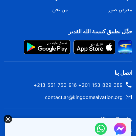
معرض صور
مَن نحن
حمِّل تطبيق كنيسة الله القدير
اتصل بنا
201-153-829-389+ 213-551-750-916+
contact.ar@kingdomsalvation.org
نزل ملكوت الله.
لقد نزلت المملكة بالفعل إلى الأرض! هل تريد دخوله؟
اعرف المزيد