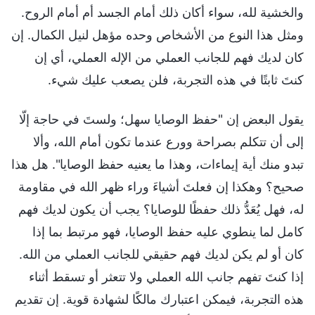
والخشية لله، سواء أكان ذلك أمام الجسد أم أمام الروح.
ومثل هذا النوع من الأشخاص وحده مؤهل لنيل الكمال. إن
كان لديك فهم للجانب العملي من الإله العملي، أي إن
كنتَ ثابتًا في هذه التجربة، فلن يصعب عليك شيء.
يقول البعض إن "حفظ الوصايا سهل؛ ولستَ في حاجة إلّا
إلى أن تتكلم بصراحة وورع عندما تكون أمام الله، وألا
تبدو منك أية إيماءات، وهذا ما يعنيه حفظ الوصايا". هل هذا
صحيح؟ وهكذا إن فعلتَ أشياءَ وراء ظهر الله في مقاومة
له، فهل يُعَدُّ ذلك حفظًا للوصايا؟ يجب أن يكون لديك فهم
كامل لما ينطوي عليه حفظ الوصايا، فهو مرتبط بما إذا
كان أو لم يكن لديك فهم حقيقي للجانب العملي من الله.
إذا كنتَ تفهم جانب الله العملي ولا تتعثر أو تسقط أثناء
هذه التجربة، فيمكن اعتبارك مالكًا لشهادة قوية. إن تقديم