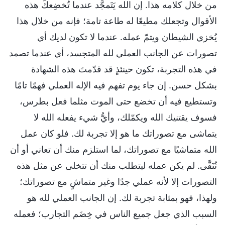
من خلال كلامه هذا. إن الله يَتَمجَّد عندما تُخضِعكَ هذه
الأقوال وتجعلك مطيعًا له طاعة تامة؛ فإنه من خلال هذا
يُخزي الشيطان ويتمّ عمله. عندما لا تكون لديك أي
تصورات عن الجانب العملي لله المتجسد، أي عندما تصمد
في هذه التجربة، تكون حينئذٍ قد قدّمتَ هذه الشهادة
بشكل حسن. إن جاء يوم تفهم فيه الإله العملي فهمًا تامًا
وتستطيع فيه أن تخضع حتى الموت مثلما فعل بطرس،
فسوف يقتنيك الله ويكمّلك، وأيُّ شيء يفعله الله لا
يتماشى مع تصوراتك ما هو إلا تجربة لك. فلو كان عمل
الله متماشيًا مع تصوراتك، لما استلزم منك أن تعاني أو أن
تُنَقَّى. لم يكن عمله ليتطلب منك أن تتخلى عن مثل هذه
التصورات إلا لأنه عملي جدًا وغير متماشٍ مع تصوراتك؛
ولهذا، فهو بمثابة تجربة لك. إن الجانب العملي لله هو
السبب الذي جعل جميع الناس في خِضَم التجارب؛ فعمله