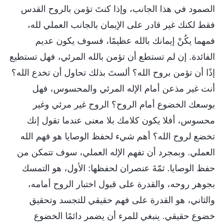
الصمود في هذا الجانب، وإذا كنتَ تؤمن بالروح القدس
فقط لكنك غير قادر على الإيمان بالجانب العملي لله،
فمهما يكُنْ إيمانك بالله عظيمًا، فسوف يكون عديم
الفائدة. إن لم تستطع أن تؤمن بالله المرئي، فهل تستطيع
إذًا أن تؤمن بروح الله؟ ألستَ بذلك تحاول أن تخدع الله؟
أنت غير مذعن أمام الإله المرئي والمحسوس، فهل
بوسعك الخضوع أمام الروح؟ الروح غير مرئي وغير
محسوس، أفلا يكون كلامك بلا معنى عندما تقول إنك
تخضع لروح الله؟ أهم شيء لحفظ الوصايا هو فهم الله
العملي. وبمجرد أن تفهم الإله العملي، سوف تتمكن من
حفظ الوصايا. ثمّةَ عنصران لحفظها: الأول، هو التمسك
بجوهر روحه، والقدرة على قبول اختبار الروح أمامه،
والثاني، هو القدرة على فهم حقيقي للتجسد وتحقيق
خضوع حقيقي. ينبغي للمرء أن يضمر دائمًا الخضوع