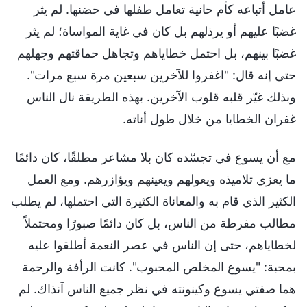
عامل أتباعه كأم حانية تعامل طفلها في حضنها. لم يثر
غضبًا عليهم أو يرذلهم بل كان في غاية المواساة؛ لم يثر
غضبًا بينهم، بل احتمل خطاياهم وتجاهل حماقتهم وجهلهم
حتى إنه قال: "اغفروا للآخرين سبعين مرة سبع مرات".
وبذلك غيّر قلبه قلوب الآخرين. بهذه الطريقة نال الناس
غفران الخطايا من خلال طول أناته.
مع أن يسوع في تجسّده كان بلا مشاعر مطلقًا، كان دائمًا
ما يعزي تلاميذه ويعولهم ويعينهم ويؤازرهم. ومع العمل
الكثير الذي قام به والمعاناة الكثيرة التي احتملها، لم يطلب
مطالب مفرطة من الناس، بل كان دائمًا صبورًا ومحتملاً
لخطاياهم، حتى إن الناس في عصر النعمة أطلقوا عليه
بمحبة: "يسوع المخلص المحبوب". كانت الرأفة والرحمة
هما صفتي يسوع وكينونته في نظر جميع الناس آنذاك. لم