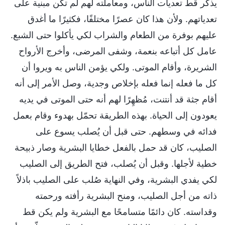
يذكر قط تعديات الناس، ومعاملته لهم لم تكن مبنية على
تعدياتهم. ولأن هذا كان عصرًا مختلفًا، فكثيرًا ما أغدق
عليهم بوفرة من الطعام والشراب لكي يأكلوا حتى الشبع.
عامل كل أتباعه بنعمة، وشفى المرضى، وأخرج الأرواح
الشريرة، وأقام الموتى. ولكي يؤمن الناس به ويروا أن
كل ما فعله إنما فعله بإخلاص وجدية، وصل الأمر إلى أنه
أقام جثة قد أنتنت، مُظهِرًا لهم أنه حتى الموتى في يديه
يعودون إلى الحياة. بهذه الطريقة تحمّل بهدوء وقام بعمل
فدائه في وسطهم. حتى قبل أن يُصلب يسوع على
الصليب، كان قد حمل بالفعل خطايا البشرية وصار ذبيحة
خطية لأجلها. وقبل أن يُصلب، فتح الطريق إلى الصليب
لكي يفدي البشرية، وفي النهاية صُلب على الصليب باذلاً
ذاته من أجل الصليب، ومنح البشرية رأفته ورحمته
وقداسته. كان دائمًا متسامحًا مع البشرية ولم يكن قط