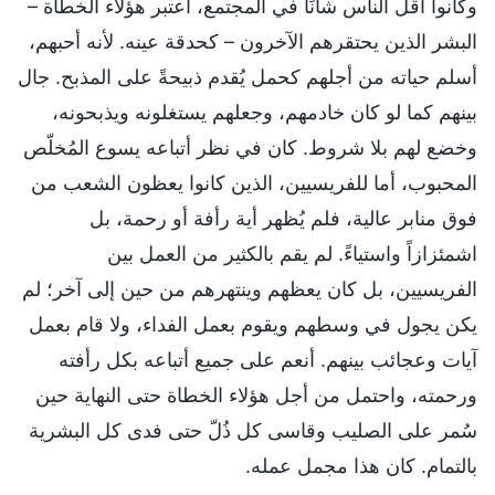
وكانوا أقل الناس شأنًا في المجتمع، اعتبر هؤلاء الخطاة –
البشر الذين يحتقرهم الآخرون – كحدقة عينه. لأنه أحبهم،
أسلم حياته من أجلهم كحمل يُقدم ذبيحةً على المذبح. جال
بينهم كما لو كان خادمهم، وجعلهم يستغلونه ويذبحونه،
وخضع لهم بلا شروط. كان في نظر أتباعه يسوع المُخلّص
المحبوب، أما للفريسيين، الذين كانوا يعظون الشعب من
فوق منابر عالية، فلم يُظهر أية رأفة أو رحمة، بل
اشمئزازاً واستياءً. لم يقم بالكثير من العمل بين
الفريسيين، بل كان يعظهم وينتهرهم من حين إلى آخر؛ لم
يكن يجول في وسطهم ويقوم بعمل الفداء، ولا قام بعمل
آيات وعجائب بينهم. أنعم على جميع أتباعه بكل رأفته
ورحمته، واحتمل من أجل هؤلاء الخطاة حتى النهاية حين
سُمر على الصليب وقاسى كل ذُلّ حتى فدى كل البشرية
بالتمام. كان هذا مجمل عمله.