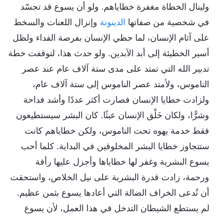
ولينال الخطاة مغفرة خطاياهم. ولو أن يسوع قد تجسّد
في شخصية من صفاتها
الدينونة
وإنزال اللعنات والسخط
على آثام الإنسان، لما حظي الإنسان بفرصة الفداء ولظل
أسير الخطيئة إلى أبد الآبدين. ولو حدث هذا، لتوقفت خطة
تدبير الله التي تمتد على مدى ستة آلاف عام عند عصر
الناموس، ولأمتد عصر الناموس إلى ستة آلاف عام،
ولزادت خطايا الإنسان فصارت أكثر عددًا وأشد فداحة
وشرًّا، ولكان خَلْق الإنسان عبثًا. كان البشر سيستطيعون
فقط خدمة يهوه تحت الناموس، ولكن خطاياهم كانت
ستتجاوز خطايا البشر المخلوقين في البداية. كلما أحب
يسوع البشرية وغفر لها خطاياها وأجزل عليها رأفة
ورحمة، زادت قدرة البشرية على نيل الخلاص، واستحقت
أن تُدعى الخراف الضالة التي أعادها يسوع بثمن عظيم.
لم يستطع الشيطان التدخل في هذا العمل، لأن يسوع