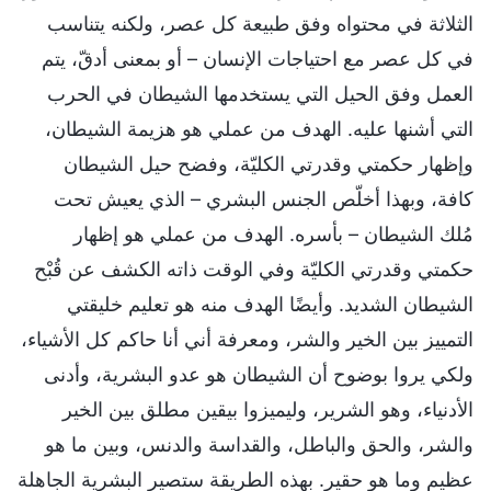
الثلاثة في محتواه وفق طبيعة كل عصر، ولكنه يتناسب
في كل عصر مع احتياجات الإنسان – أو بمعنى أدقّ، يتم
العمل وفق الحيل التي يستخدمها الشيطان في الحرب
التي أشنها عليه. الهدف من عملي هو هزيمة الشيطان،
وإظهار حكمتي وقدرتي الكليّة، وفضح حيل الشيطان
كافة، وبهذا أخلّص الجنس البشري – الذي يعيش تحت
مُلك الشيطان – بأسره. الهدف من عملي هو إظهار
حكمتي وقدرتي الكليّة وفي الوقت ذاته الكشف عن قُبْح
الشيطان الشديد. وأيضًا الهدف منه هو تعليم خليقتي
التمييز بين الخير والشر، ومعرفة أني أنا حاكم كل الأشياء،
ولكي يروا بوضوح أن الشيطان هو عدو البشرية، وأدنى
الأدنياء، وهو الشرير، وليميزوا بيقين مطلق بين الخير
والشر، والحق والباطل، والقداسة والدنس، وبين ما هو
عظيم وما هو حقير. بهذه الطريقة ستصير البشرية الجاهلة