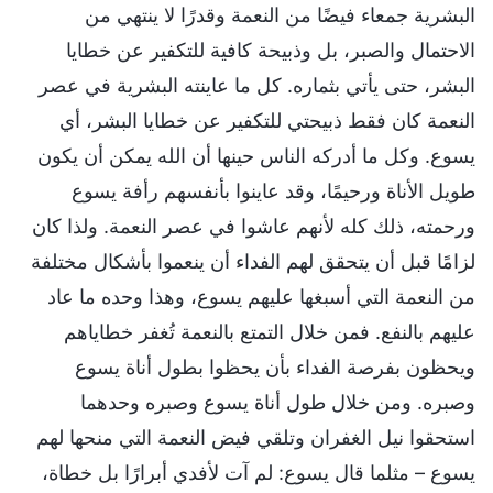
البشرية جمعاء فيضًا من النعمة وقدرًا لا ينتهي من
الاحتمال والصبر، بل وذبيحة كافية للتكفير عن خطايا
البشر، حتى يأتي بثماره. كل ما عاينته البشرية في عصر
النعمة كان فقط ذبيحتي للتكفير عن خطايا البشر، أي
يسوع. وكل ما أدركه الناس حينها أن الله يمكن أن يكون
طويل الأناة ورحيمًا، وقد عاينوا بأنفسهم رأفة يسوع
ورحمته، ذلك كله لأنهم عاشوا في عصر النعمة. ولذا كان
لزامًا قبل أن يتحقق لهم الفداء أن ينعموا بأشكال مختلفة
من النعمة التي أسبغها عليهم يسوع، وهذا وحده ما عاد
عليهم بالنفع. فمن خلال التمتع بالنعمة تُغفر خطاياهم
ويحظون بفرصة الفداء بأن يحظوا بطول أناة يسوع
وصبره. ومن خلال طول أناة يسوع وصبره وحدهما
استحقوا نيل الغفران وتلقي فيض النعمة التي منحها لهم
يسوع – مثلما قال يسوع: لم آت لأفدي أبرارًا بل خطاة،