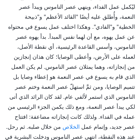
ليُكمل عمل الفداء، وينهي عصر الناموس ويبدأ عصر
النعمة، وأُطلق عليه أيضًا "القائد الأعظم" و"ذبيحة
الخطية" و"الفادي". وهكذا اختلف عمل يسوع في محتواه
عن عمل يهوه، مع أن لهما نفس المبدأ. بدأ يهوه عصر
الناموس، وأسس القاعدة الرئيسية، أي نقطة الأصل،
لعمله على الأرض، وأعطى الوصايا؛ كان هذان إنجازين
من إنجازاته، وهما يمثلان عصر الناموس. لم يكن العمل
الذي قام به يسوع في عصر النعمة هو إعطاء وصايا بل
تتميم الوصايا، ومن ثمَّ استهلّ عصر النعمة وختم عصر
الناموس الذي استمر لألفي عام. لقد كان الرائد الذي أتى
لكي يبدأ عصر النعمة، ومع ذلك يكمن الجزء الرئيسي من
عمله في الفداء. ولذلك كانت إنجازاته مضاعفة: افتتاح
عصر جديد، وإتمام عمل
الخلاص
من خلال صلبه. ثم رحل.
عند هذه النقطة، انتهى عصر الناموس ودخلت البشرية في