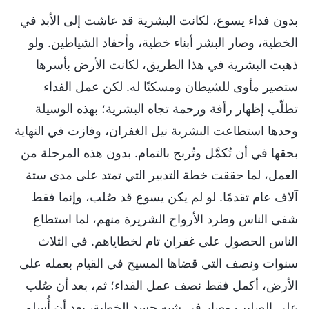
بدون فداء يسوع، لكانت البشرية قد عاشت إلى الأبد في
الخطية، وصار البشر أبناء خطية، وأحفاد الشياطين. ولو
ذهبت البشرية في هذا الطريق، لكانت الأرض بأسرها
ستصير مأوى للشيطان ومسكنًا له. لكن عمل الفداء
تطلّب إظهار رأفة ورحمة تجاه البشرية؛ بهذه الوسيلة
وحدها استطاعت البشرية نيل الغفران، وفازت في النهاية
بحقها في أن تُكمَّل وتُربح بالتمام. بدون هذه المرحلة من
العمل، لما حققت خطة التدبير التي تمتد على مدى ستة
آلاف عام تقدمًا. لو لم يكن يسوع قد صُلب، وإنما فقط
شفى الناس وطرد الأرواح الشريرة منهم، لما استطاع
الناس الحصول على غفران تام لخطاياهم. في الثلاث
سنوات ونصف التي قضاها المسيح في القيام بعمله على
الأرض، أكمل فقط نصف عمل الفداء؛ ثم، بعد أن صُلب
على الصليب وصار في شبه جسد الخطية، بعد أن أُسلم