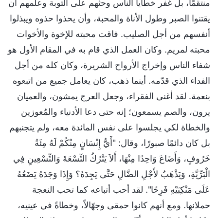
منتقمًا، بل غفر خطايا الناس وحثهم على التوبة وعلّمهم أن
يقتنوا الصبر وطول الأناة والمحبة، وأن يحذوا حذوه ويبذلوا
أنفسهم من أجل الصليب. فاقت محبته للإخوة والأخوات
محبته لمريم. وكان العمل الذي قام به في المقام الأول هو
شفاء الناس وإخراج الأرواح الشريرة، وكان كله من أجل
الفداء الذي قدّمه. أينما ذهب، كان يعامل جميع من اتبعوه
بنعمة. لقد أغنى الفقراء، وجعل العرج يمشون، والعميان
يرون، والصم يسمعون؛ إنه حتى دعا الأدنياء والمُعوزين
والخطاة لكي يجلسوا على نفس المائدة معه، ولم يتجنبهم
بل كان دائمًا صبورًا، وقال: "أَيُّ إِنْسَانٍ مِنْكُمْ لَهُ مِئَةُ
خَرُوفٍ، وَأَضَاعَ وَاحِدًا مِنْهَا، أَلاَ يَتْرُكُ التِّسْعَةَ وَالتِّسْعِينِ فِي
الْبَرِّيَّةِ، وَيَذْهَبُ لأَجْلِ الضَّالِ حَتَّى يَجِدَهُ؟ وَإِذَا وَجَدَهُ يَضَعُهُ
عَلَى مَنْكِبَيْهِ فَرِحًا". لقد أحب أتباعه كما تحب النعجة
حملانها. ومع أنهم كانوا حمقى وجهّالاً، وخطاةً في عينيه،