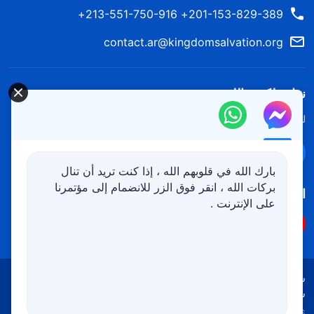
201-153-829-389+ 213-551-750-916+
contact.ar@kingdomsalvation.org
نزل ملكوت الله.
لقد نزلت المملكة بالفعل إلى الأرض! هل تريد دخوله؟
اعرف المزيد
تواصل معنا عبر Messenger
بارك الله في قلوبهم الله ، إذا كنت تريد أن تنال
بركات الله ، انقر فوق الزر للانضمام إلى مؤتمرنا
اتبعنا
على الإنترنت .
شروط الاستخدام
الخصوصية
شكر وتقدير
سياسة ملفات تعريف الارتباط
Copyright © 2026
كنيسة الله القدير
جميع الحقوق محفوظة