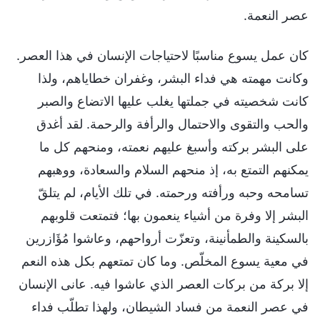
عصر النعمة.
كان عمل يسوع مناسبًا لاحتياجات الإنسان في هذا العصر.
وكانت مهمته هي فداء البشر، وغفران خطاياهم، ولذا
كانت شخصيته في جملتها يغلب عليها الاتضاع والصبر
والحب والتقوى والاحتمال والرأفة والرحمة. لقد أغدق
على البشر بركته وأسبغ عليهم نعمته، ومنحهم كل ما
يمكنهم التمتع به، إذ منحهم السلام والسعادة، ووهبهم
تسامحه وحبه ورأفته ورحمته. في تلك الأيام، لم يتلقّ
البشر إلا وفرة من أشياء ينعمون بها؛ فتمتعت قلوبهم
بالسكينة والطمأنينة، وتعزّت أرواحهم، وعاشوا مُؤَازرين
في معية يسوع المخلّص. وما كان تمتعهم بكل هذه النعم
إلا بركة من بركات العصر الذي عاشوا فيه. عانى الإنسان
في عصر النعمة من فساد الشيطان، ولهذا تطلّب فداء