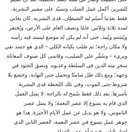
للشرير، أكمل عمل الصلب وتسيّد على مصير البشرية.
فقط بعدما أُسلم ليد الشيطان، فدى البشرية. كان يعاني
لمدة ثلاثة وثلاثين عامًا ونصف العام على الأرض، ويُحتقر
ويُشتم ويُنبذ، حتى أنه لم يكن له موضع ليسند فيه رأسه
ولا مكان راحة؛ ثم صُلب بكيانه الكلي – الذي هو جسد نقي
وبريء – وسُمِّر على الصليب، وقاسى كل صنوف المعاناة.
سخر منه الذين في السلطة وعذبوه، وبصق الجنود في
وجهه؛ ومع ذلك ظل صامتًا وتحمل حتى النهاية، وخضع بلا
شروط حتى الموت، وفي تلك اللحظة فدى البشرية
بأسرها. بعد ذلك فقط سُمح له بالراحة. لا يمثل العمل
الذي قام به يسوع إلا عصر النعمة؛ ولا يمثل عصر
الناموس، ولا هو بديل عن عمل الأيام الأخيرة. هذا هو
جوهر عمل يسوع في عصر النعمة، العصر الثاني الذي
اجتاز الناس فيه – أي عصر الفداء.