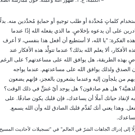
– الكلمة، ج. 1. ظهور الله وعمله. حول ممارسة الصلاة
ستخدام كلماتٍ مُحدَّدة أو طلب توجيهٍ أو حمايةٍ مُحدَّدين منه. بدلًا
ين على أن يدعوه بإخلاصٍ. ما الذي يفعله الله إذًا عندما
ه الفكرة: "يا الله، لا أستطيع أن أفعل هذا بنفسي، لا أعرف
لأفكار، ألا يعلم الله بذلك؟ عندما تتولَّد هذه الأفكار عند
اصٍ بهذه الطريقة، هل يوافق الله على مساعدتهم؟ على الرغم
ِرون الصدق ولذلك يوافق الله على مساعدتهم. عندما يواجه
يهم من يلجأون إليه وعندما يشعرون بالعجز، فإنهم يضعون
الذهنيَّة؟ هل هم صادقون؟ هل يوجد أيّ غشٍّ في ذلك الوقت؟
 به لإنقاذ حياتك آملًا أن يساعدك، فإن قلبك يكون صادقًا. على
عل. وهذا يعني أنك تُقدِّم قلبك الصادق لله وأن الله يسمع.
يساعدك.
َلًا إلى إدراك اتّجاهات الشرّ في العالم" في "تسجيلات لأحاديث المسيح