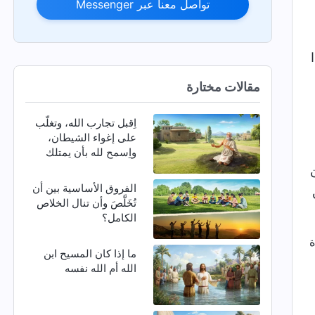
تواصل معنا عبر Messenger
مقالات مختارة
اِقبل تجارب الله، وتغلّب
على إغواء الشيطان،
واِسمح لله بأن يمتلك
كيانك بأكمله
الفروق الأساسية بين أن
تُخَلَّصَ وأن تنال الخلاص
الكامل؟
ما إذا كان المسيح ابن
الله أم الله نفسه