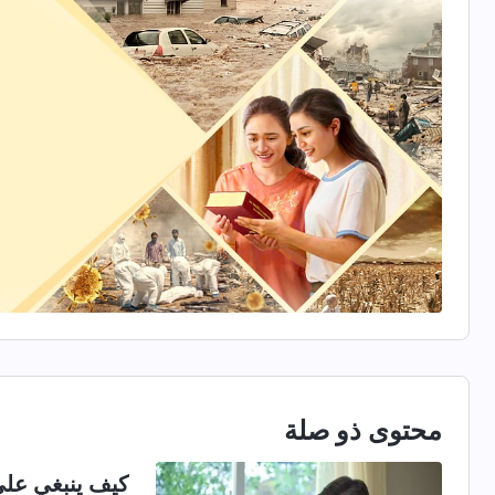
محتوى ذو صلة
كيف ينبغي على