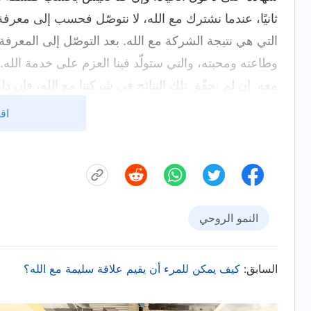
ثانيًا، عندما نشترك مع الله، لا نتوصّل فحسب إلى معرفة 
التي هي نتيجة الشركة مع الله. بعد التوصّل إلى المعرفة 
وطاعته ومحبته، والتي ستولّد فينا العزم على خدمة الله. 
معه. إن لم نحقّق تلك النتائج في شركتنا مع الله، فإن ذ
وأننا لم نشترك مع الله حقًا. بعض الناس يقولون: "حسنً
اقر
الله في الصلوات؟" عندها ينبغي عليك أن تقيس هذا بنا
هل توصلت إلى السعي وراء مشيئة الله والحق؟ هل توص
ولو نتيجة واحدة من تلك النتائج، فإن صلواتك جوفاء وب
النمو الروحي
السابق:
كيف يمكن للمرء أن يقيم علاقة سليمة مع الله؟