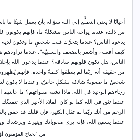
أحيانًا لا يعني التطلُّع إلى الله سؤاله بأن يعمل شيئًا ما با
من ذلك، عندما يواجه الناس مشكلةً ما، فإنهم يكونون قادر
يدعوه الناس؟ عندما يتحرَّك قلب شخصٍ ما وتكون لديه هذ
كيف أفعله، وأشعر بالضعف والسلبيَّة"، عندما تراودهم هذه ا
الناس، هل تكون قلوبهم صادقة؟ عندما يدعون الله بإخل
من حقيقة أنه ربَّما لم ينطقوا كلمةً واحدة، فإنهم يُظه
شخصٌ ما صعوبةً شائكة بشكلٍ خاصّ، وعندما لا يكون لد
رجاءهم الوحيد في الله. ماذا تشبه صلواتهم؟ ما حالتهم 
عندما تثق في الله كما لو كان الملاذ الأخير الذي تتمسَّك
الرغم من أنك ربَّما لم تقل الكثير، فإن قلبك قد خفق بالف
عندما يسمع الله، فإنه يرى صعوباتك وينيرك ويرشدك و
من "يحتاج المؤمنون أوّ