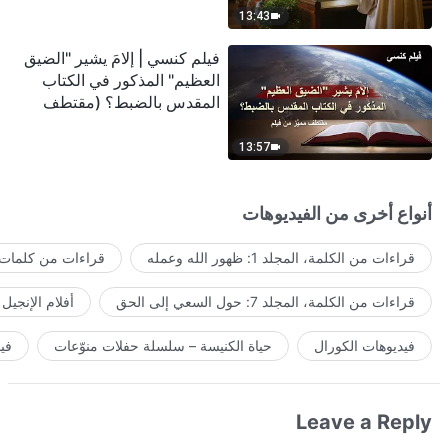
13:43
فيلم كنسي | إلامَ يشير "الضيق
العظيم" المذكور في الكتاب
المقدس بالضبط؟ (مقتطف
مميَّز من فيلم)
13:57
أنواع أخرى من الفيديوهات
قراءات من الكلمة، المجلد 1: ظهور الله وعمله
قراءات من كلمات ا
قراءات من الكلمة، المجلد 7: حول السعي إلى الحق
أفلام الإنجيل
فيديوهات الكورال
حياة الكنيسة – سلسلة حفلات منوّعات
في
Leave a Reply