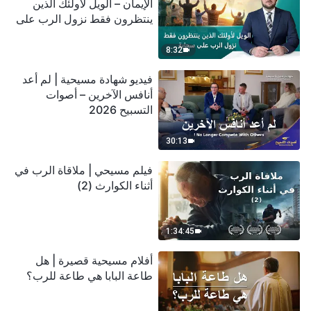
الإيمان – الويل لأولئك الذين
ينتظرون فقط نزول الرب على
سحابة
8:32
فيديو شهادة مسيحية | لم أعد
أنافس الآخرين – أصوات
التسبيح 2026
30:13
فيلم مسيحي | ملاقاة الرب في
أثناء الكوارث (2)
1:34:45
أفلام مسيحية قصيرة | هل
طاعة البابا هي طاعة للرب؟