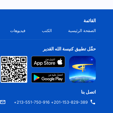
القائمة
الصفحة الرئيسية
الكتب
فيديوهات
حمِّل تطبيق كنيسة الله القدير
اتصل بنا
201-153-829-389+ 213-551-750-916+