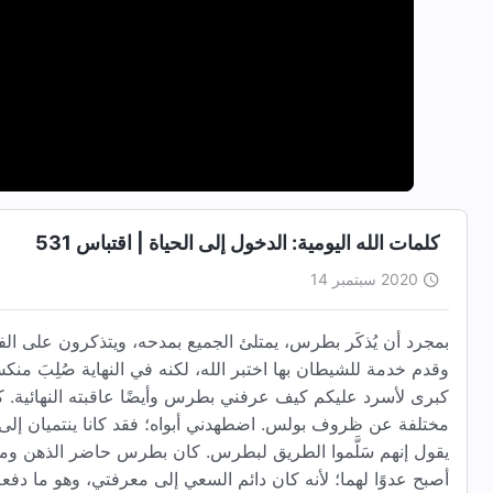
كلمات الله اليومية: الدخول إلى الحياة | اقتباس 531
2020 سبتمبر 14
بمجرد أن يُذكَر بطرس، يمتلئ الجميع بمدحه، ويتذكرون على ال
وقدم خدمة للشيطان بها اختبر الله، لكنه في النهاية صُلِبَ من
كبرى لأسرد عليكم كيف عرفني بطرس وأيضًا عاقبته النهائية.
مختلفة عن ظروف بولس. اضطهدني أبواه؛ فقد كانا ينتميان إلى 
يقول إنهم سَلَّموا الطريق لبطرس. كان بطرس حاضر الذهن ومفعمً
أصبح عدوًا لهما؛ لأنه كان دائم السعي إلى معرفتي، وهو ما دفعه إ