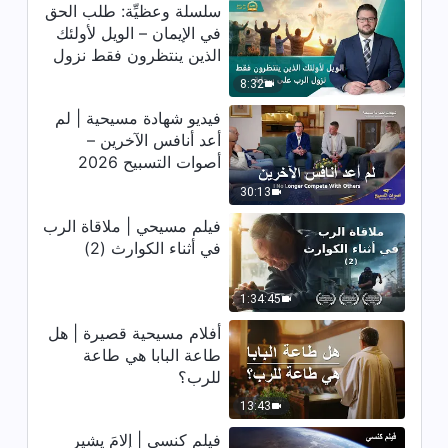
سلسلة وعظيِّة: طلب الحق
في الإيمان – الويل لأولئك
كلمات الله اليومية: الدخول إلى
الحياة | اقتباس 538
الذين ينتظرون فقط نزول
الرب على سحابة
8:32
8:08
فيديو شهادة مسيحية | لم
كلمات الله اليومية: الدخول إلى
أعد أنافس الآخرين –
الحياة | اقتباس 539
أصوات التسبيح 2026
30:13
5:47
فيلم مسيحي | ملاقاة الرب
كلمات الله اليومية: الدخول إلى
في أثناء الكوارث (2)
الحياة | اقتباس 540
12:21
1:34:45
أفلام مسيحية قصيرة | هل
كلمات الله اليومية: الدخول إلى
طاعة البابا هي طاعة
الحياة | اقتباس 541
للرب؟
8:22
13:43
فيلم كنسي | إلامَ يشير
كلمات الله اليومية: الدخول إلى