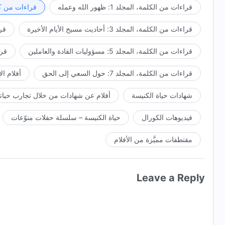
أن يكون الأمر أنه ثمة شيء فيَّ لا ترغب في أن تراه؟ وسط هذه
قراءات من الكلمة، المجلد 1: ظهور الله وعمله
قراءات من كل
ill, yet he was proud and he was honored to be used by
استيعاب مقاصدي بدقة، فمن الواضح أنه يعتبر أن استخدامي له 
قراءات من الكلمة، المجلد 3: أحاديث مسيح الأيام الأخيرة
قراء
 blessing, he has been a model to man for thousands of
مسألة فخر ومجدٍ شخصي، وكان أبعد ما يكون عن الاكتئاب لخضوعه
nk about why God gave such a lengthy account of Peter.
بسبب ولائه في حضرتي وبسبب بركاتي له. أليس هذا بالضبط الم
قراءات من الكلمة، المجلد 5: مسؤوليات القادة والعاملين
قراءا
These should be the principles of your behavior.
تفكروا بجدٍ وأن تحاولوا فهم السبب الذي جعلني أسرد هذا الش
السلوك.
قراءات من الكلمة، المجلد 7: حول السعي إلى الحق
أفلام ال
شهادات حياة الكنيسة
أفلام عن شهادات من خلال تجارب حياتي
فيديوهات الكورال
حياة الكنيسة – سلسلة حفلات منوّعات
مقتطفات مميَّزة من الأفلام
Leave a Reply