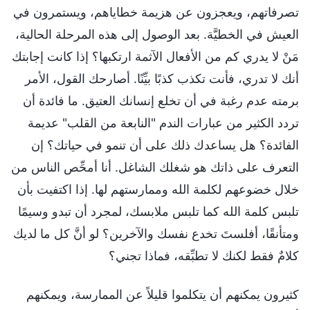
تصرفاتهم، ويعجزون عن هزيمة خطاياهم، ويستمرون في
العيش في الخطيَّة. بعد الوصول إلى هذه المرحلة الحالية،
مَنْ لا يدري كم من الأفعال الآثمة ارتكبها؟ إذا كانت إجابتك
أنك لا تدري، فأنت تكذب كذبًا بيِّنًا. أصارحك القول، الأمر
برمته عدم رغبة في أن تخلع إنسانك العتيق. ما فائدة أن
تردد الكثير من عبارات الندم "النابعة من القلب" عديمة
الفائدة؟ هل يساعدك ذلك على أن تنمو في حياتك؟ إن
التعرف على ذاتك هو شغلك الشاغل. أنا أمحِّص الناس من
خلال خضوعهم لكلمة الله وممارستهم لها. إذا اكتفيت بأن
تلبس كلمة الله كما تلبس ملابسك، لمجرد أن تبدو وسيمًا
ومتأنقًا، أفلستَ تخدع نفسك والآخرين؟ لو أنَّ كل ما لديك
كلامٌ فقط لكنك لا تطبِّقه، فماذا تجني؟
كثيرون يمكنهم أن يتكلموا قليلاً عن الممارسة، ويمكنهم