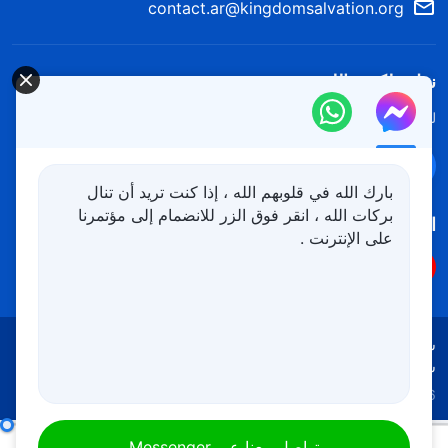
contact.ar@kingdomsalvation.org
نزل ملكوت الله.
لقد نزلت المملكة بالفعل إلى الأرض! هل تريد دخوله؟
اعرف المزيد
تواصل معنا عبر Messenger
بارك الله في قلوبهم الله ، إذا كنت تريد أن تنال
بركات الله ، انقر فوق الزر للانضمام إلى مؤتمرنا
اتبعنا
على الإنترنت .
شروط الاستخدام
الخصوصية
شكر وتقدير
سياسة ملفات تعريف الارتباط
Copyright © 2026
كنيسة الله القدير
جميع الحقوق محفوظة
الشخص الذي يسعى إلى الخلاص هو شخص يرغب في ممارسة الحق
تواصل معنا عبر Messenger