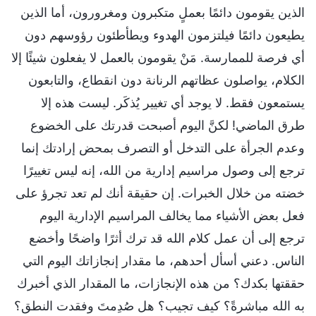
الذين يقومون دائمًا بعملٍ متكبرون ومغرورون، أما الذين
يطيعون دائمًا فيلتزمون الهدوء ويطأطئون رؤوسهم دون
أي فرصة للممارسة. مَنْ يقومون بالعمل لا يفعلون شيئًا إلا
الكلام، يواصلون عظاتهم الرنانة دون انقطاع، والتابعون
يستمعون فقط. لا يوجد أي تغيير يُذكَر. ليست هذه إلا
طرق الماضي! لكنَّ اليوم أصبحت قدرتك على الخضوع
وعدم الجرأة على التدخل أو التصرف بمحض إرادتك إنما
ترجع إلى وصول مراسيم إدارية من الله، إنه ليس تغييرًا
خضته من خلال الخبرات. إن حقيقة أنك لم تعد تجرؤ على
فعل بعض الأشياء مما يخالف المراسيم الإدارية اليوم
ترجع إلى أن عمل كلام الله قد ترك أثرًا واضحًا وأخضع
الناس. دعني أسأل أحدهم، ما مقدار إنجازاتك اليوم التي
حققتها بكدك؟ من هذه الإنجازات، ما المقدار الذي أخبرك
به الله مباشرةً؟ كيف تجيب؟ هل صُدِمتَ وفقدت النطق؟