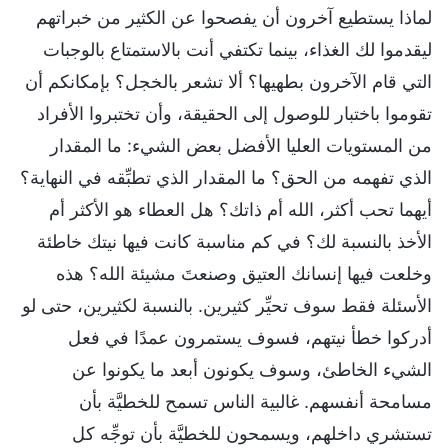
لماذا يستطيع آخرون أن يفصحوا عن الكثير من خبراتهم
ليقدموا لك الغذاء، بينما تكتفي أنت بالاستمتاع بالوجبات
التي قام الآخرون بطهيها؟ ألا تشعر بالخجل؟ بإمكانكم أن
تقوموا باختبار للوصول إلى الحقيقة، وأن تختبروا الأفراد
من المستويات العليا الأفضل بعض الشيء: ما المقدار
الذي تفهمه من الحق؟ ما المقدار الذي تطبِّقه في النهاية؟
أيهما تحب أكثر، الله أم ذاتك؟ هل العطاء هو الأكثر أم
الأخذ بالنسبة لك؟ في كم مناسبة كانت فيها نيتك خاطئة
وخلعت فيها إنسانك العتيق وصنعتَ مشيئة الله؟ هذه
الأسئلة فقط سوف تحيِّر كثيرين. بالنسبة لكثيرين، حتى لو
أدركوا خطأ نيتهم، فسوف يستمرون عمدًا في فعل
الشيء الخاطئ، وسوف يكونون أبعد ما يكونوا عن
مسامحة أنفسهم. غالبية الناس تسمح للخطيَّة بأن
تستشري داخلهم، ويسمحون للخطيَّة بأن توجِّه كل