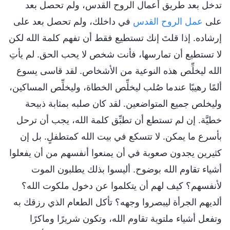
تدخل بعد طريق أعمال الروح القدس، ولم تحصل بعد
على
عمل الروح القدس
في داخلك، ولم تحصل بعد على
إرشاده. إذا قلتَ إنك تستطيع فقط أن تفهم كلمة الله لكن
لا تستطيع أن تمارسها، فأنت شخص لا يحب الحق. لم يأتِ
الله ليخلِّص هذه النوعية من الأشخاص. لقد قاسى يسوع
ألمًا رهيبًا عندما صُلب ليخلِّص الخطاة، وليخلِّص المساكين،
وليخلص جميع المتواضعين. لقد كان صلبه بمثابة ذبيحة
خطيَّة. إن لم تستطع أن تطبِّق كلمة الله، يجب أن ترحل
بأسرع ما يمكن. لا تتسكع في بيت الله كمتطفلٍ. بل إن
كثيرين يجدون صعوبة في أن يمنعوا أنفسهم من أن يفعلوا
أشياء تقاوم الله بوضوح. أليسوا بذلك يطلبون الموت
لأنفسهم؟ كيف لهم أن يتكلموا عن دخول ملكوت الله؟
ألديهم الجرأة ليبصروا وجهه؟ تأكل الطعام الذي رزقك به
وتفعل أشياء ملتوية تقاوم الله، وتكون شريرًا وماكرًا