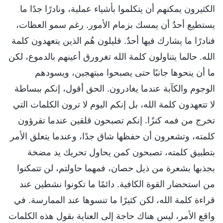
الكثيرون يمكنهم أن يتكلموا بأشياء عملية، ونادرًا جدًا ما
يستطيع أحدٌ أن يمسك بزمام الأمور. رغم سمو العظات،
فنادرًا ما يشارك فيها أحدٌ. قليلون هُم الذين يتعهدون كلمة
الله. حالما يتناولون كلمة الله تغرورق أعينهم بالدموع، لكن
ما أن ينحوها جانبًا حتى يصبحوا مبتهجين، ويسودهم
الوجوم والكآبة عندما يغادرون. الحق أقول، إنكم ببساطة
لا تتعهدون كلمة الله، بل إنكم اليوم لا ترون الكلمات التي
تخرج من فمه كنزًا. إنكم تصبحون قلقين عندما تقرؤون
كلمته، وتشعرون أن حفظها شاق جدًا، وعندما يتعلق الأمر
بتطبيق كلمته، تصبحون كمن يحاول تحريك يد مضخة
بجذبها بشعرة من ذيل حصان، فمهما حاولتم، لن تتمكنوا
من استحضار القوة الكافية. دائمًا ما تكونوا نشطين عند
قراءة كلمة الله، لكن كثيرًا ما تنسوها عند الممارسة. في
واقع الأمر، ليس هناك حاجة إلى العناية بقول هذه الكلمات