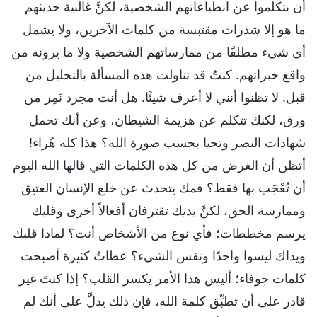
أن يتكلموا عن انطباعاتهم الشخصية، لكنَّ غالبية حديثهم
ما هو إلا شذرات مقتبسة من كلمات الآخرين، ولا يشمل
أي شيء مطلقًا من ممارساتهم الشخصية ولا ما يرونه من
واقع خبراتهم. كنتُ قد تناولت هذه المسألة بالتحليل من
قبل. لا تظنوا أنني لا أعرف شيئًا. هل أنت مجرد نَمِر من
ورق، لكنك تتكلم عن هزيمة الشيطان، وعن أنك تحمل
شهادات النصر وتحيا بحسب صورة الله؟ هذا كله هُراء!
أتظن أن الغرض من كل هذه الكلمات التي قالها الله اليوم
أن تُعْجَب بها فقط؟ فمك يتحدث عن خلع الإنسان العتيق
وممارسة الحق، لكنَّ يديك تقترفان أفعالاً أخرى وقلبك
يرسم مخططات؛ فأي نوع من الأشخاص أنت؟ لماذا قلبك
ويداك ليسوا واحدًا ونفس الشيء؟ عظاتُ كثيرة أصبحت
كلمات جوفاء؛ أليس هذا الأمر يكسر القلب؟ إذا كنتَ غير
قادر على أن تطبِّق كلمة الله، فإن ذلك يدلَّ على أنك لم