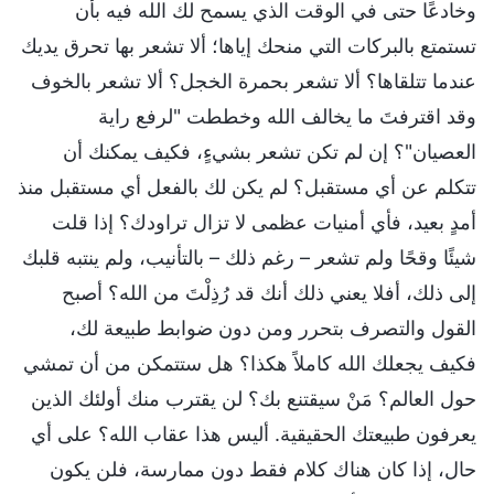
وخادعًا حتى في الوقت الذي يسمح لك الله فيه بأن
تستمتع بالبركات التي منحك إياها؛ ألا تشعر بها تحرق يديك
عندما تتلقاها؟ ألا تشعر بحمرة الخجل؟ ألا تشعر بالخوف
وقد اقترفتَ ما يخالف الله وخططت "لرفع راية
العصيان"؟ إن لم تكن تشعر بشيءٍ، فكيف يمكنك أن
تتكلم عن أي مستقبل؟ لم يكن لك بالفعل أي مستقبل منذ
أمدٍ بعيد، فأي أمنيات عظمى لا تزال تراودك؟ إذا قلت
شيئًا وقحًا ولم تشعر – رغم ذلك – بالتأنيب، ولم ينتبه قلبك
إلى ذلك، أفلا يعني ذلك أنك قد رُذِلْتَ من الله؟ أصبح
القول والتصرف بتحرر ومن دون ضوابط طبيعة لك،
فكيف يجعلك الله كاملاً هكذا؟ هل ستتمكن من أن تمشي
حول العالم؟ مَنْ سيقتنع بك؟ لن يقترب منك أولئك الذين
يعرفون طبيعتك الحقيقية. أليس هذا عقاب الله؟ على أي
حال، إذا كان هناك كلام فقط دون ممارسة، فلن يكون